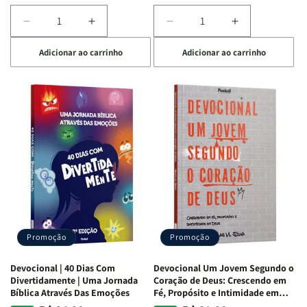
Diminuir
Aumentar
Diminuir
Aumentar
a
a
a
a
Adicionar ao carrinho
Adicionar ao carrinho
quantidade
quantidade
quantidade
quantidade
de
de
de
de
Devocional
Devocional
Devocional
Devocional
Quarto
Quarto
Café
Café
de
de
com
com
Guerra
Guerra
Mulheres
Mulheres
|
|
da
da
Isabelle
Isabelle
Bíblia
Bíblia
S.
S.
|
|
Alves
Alves
Equipe
Equipe
Teológica
Teológica
Penkal
Penkal
Promoção
Promoção
Devocional | 40 Dias Com
Devocional Um Jovem Segundo o
Divertidamente | Uma Jornada
Coração de Deus: Crescendo em
Bíblica Através Das Emoções
Fé, Propósito e Intimidade em
Deus