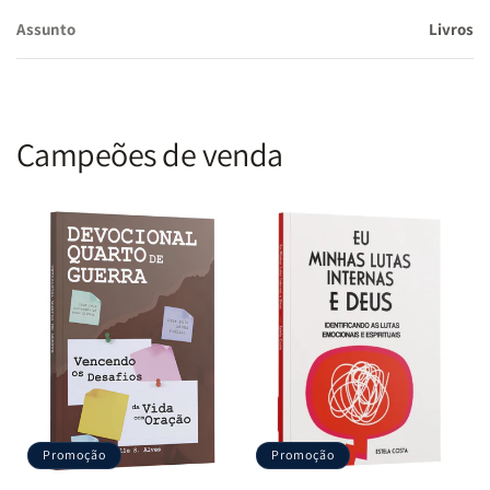
voltarmos à Bíblia, para nela encontrarmos direção para uma
Assunto
Livros
igreja com identidade histórica definida atuante no contexto no
qual estiver inserida, para o bem da Criação e para a glória de
Deus.
Campeões de venda
Promoção
Promoção