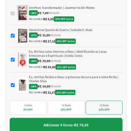
Um Povo Transformador | Josemar Valdir Modes
R$ 7,00
R$ 10,00
-30%
No combo:
R$ 5,95
15% OFF extra
Devocional Quarto de Guerra | Isabelle S. Alves
R$ 31,90
R$ 59,90
-47%
No combo:
R$ 27,12
15% OFF extra
Eu, Minhas Lutas Internas e Deus | Identificando as Lutas
Emocionais e Espirituais | Estela Costa
R$ 29,90
R$ 49,80
-40%
No combo:
R$ 25,42
15% OFF extra
Eu, minhas feridas e Deus: o processo de cura para a alma ferida |
Charles Silva
R$ 24,90
R$ 59,90
-58%
No combo:
R$ 21,17
15% OFF extra
+1 livro
+2 livros
+3 livros
5% OFF
10% OFF
15% OFF
Adicionar 4 livros
·
R$ 79,65