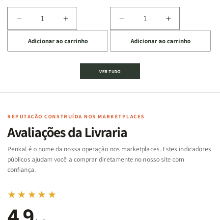
Diminuir
Aumentar
Diminuir
Aumentar
a
a
a
a
Adicionar ao carrinho
Adicionar ao carrinho
quantidade
quantidade
quantidade
quantidade
de
de
de
de
Jogo
Jogo
Jogo
Jogo
VER TUDO
Bíblico
Bíblico
da
da
de
de
memória
memória
Cartas
Cartas
|
|
|
|
Arca
Arca
Famílias
Famílias
de
de
REPUTAÇÃO CONSTRUÍDA NOS MARKETPLACES
da
da
Noé
Noé
Avaliações da Livraria
Bíblia
Bíblia
-
-
Penkal é o nome da nossa operação nos marketplaces. Estes indicadores
Penkal
Penkal
públicos ajudam você a comprar diretamente no nosso site com
confiança.
★★★★★
4,9