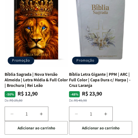
as
as
Bíblia
Bíblia
Mulheres
Mulheres
Livro
Livro
da
da
por
por
Bíblia
Bíblia
Livro
Livro
|
|
-
-
Isabelle
Isabelle
um
um
S.
S.
panorama
panorama
Alves
Alves
completo
completo
dos
dos
Promoção
Promoção
66
66
livros
livros
Bíblia Sagrada | Nova Versão
Bíblia Letra Gigante | PPM | ARC |
da
da
Almeida | Letra Média & Full Color
Full Color | Capa Dura c/ Harpa | -
Bíblia
Bíblia
| Brochura | Rei Leão
Cruz Laranja
|
|
R$ 12,90
R$ 23,90
Preço
Preço
Preço
Preço
-50%
-48%
Equipe
Equipe
normal
promocional
normal
promocional
De:
R$ 25,80
De:
R$ 45,90
teológica
teológica
Penkal
Penkal
Diminuir
Aumentar
Diminuir
Aumentar
a
a
a
a
Adicionar ao carrinho
Adicionar ao carrinho
quantidade
quantidade
quantidade
quantidade
de
de
de
de