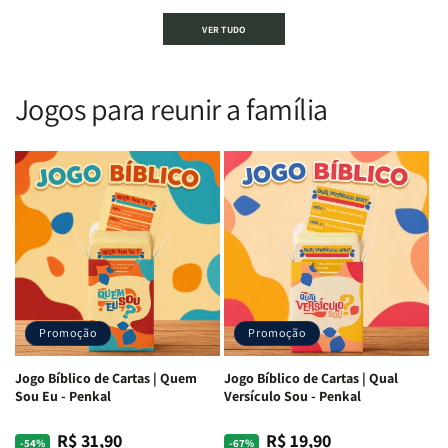
Bíblia
Bíblia
Bíblia
Bíblia
VER TUDO
Sagrada
Sagrada
Letra
Letra
|
|
Gigante
Gigante
Nova
Nova
|
|
Versão
Versão
PPM
PPM
Jogos para reunir a família
Almeida
Almeida
|
|
|
|
ARC
ARC
Letra
Letra
|
|
Média
Média
Full
Full
&amp;
&amp;
Color
Color
Full
Full
|
|
Color
Color
Capa
Capa
|
|
Dura
Dura
Brochura
Brochura
c/
c/
|
|
Harpa
Harpa
Rei
Rei
|
|
Promoção
Promoção
Leão
Leão
-
-
Cruz
Cruz
Jogo Bíblico de Cartas | Quem
Jogo Bíblico de Cartas | Qual
Laranja
Laranja
Sou Eu - Penkal
Versículo Sou - Penkal
R$ 31,90
R$ 19,90
Preço
Preço
Preço
Preço
-54%
-67%