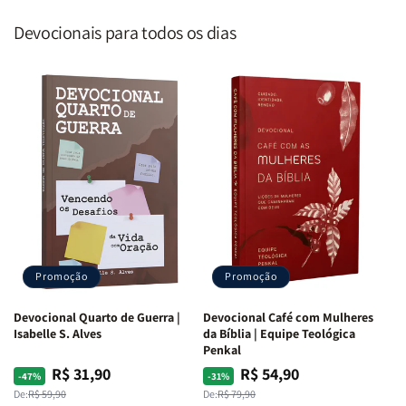
Devocionais para todos os dias
Promoção
Promoção
Devocional Quarto de Guerra |
Devocional Café com Mulheres
Isabelle S. Alves
da Bíblia | Equipe Teológica
Penkal
R$ 31,90
R$ 54,90
Preço
Preço
Preço
Preço
-47%
-31%
normal
promocional
normal
promocional
De:
R$ 59,90
De:
R$ 79,90