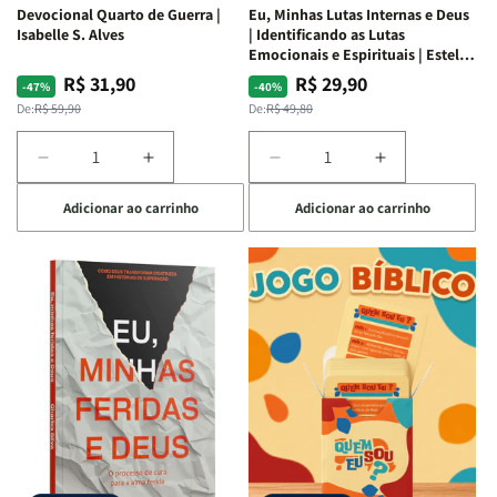
Devocional Quarto de Guerra |
Eu, Minhas Lutas Internas e Deus
Isabelle S. Alves
| Identificando as Lutas
Emocionais e Espirituais | Estela
Costa
R$ 31,90
R$ 29,90
Preço
Preço
Preço
Preço
-47%
-40%
normal
promocional
normal
promocional
De:
R$ 59,90
De:
R$ 49,80
Diminuir
Aumentar
Diminuir
Aumentar
a
a
a
a
Adicionar ao carrinho
Adicionar ao carrinho
quantidade
quantidade
quantidade
quantidade
de
de
de
de
Devocional
Devocional
Eu,
Eu,
Quarto
Quarto
Minhas
Minhas
de
de
Lutas
Lutas
Guerra
Guerra
Internas
Internas
|
|
e
e
Isabelle
Isabelle
Deus
Deus
S.
S.
|
|
Alves
Alves
Identificando
Identificando
as
as
Lutas
Lutas
Emocionais
Emocionais