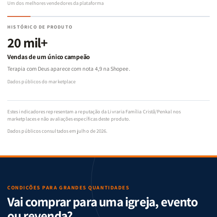
Um dos melhores vendedores da plataforma
HISTÓRICO DE PRODUTO
20 mil+
Vendas de um único campeão
Terapia com Deus aparece com nota 4,9 na Shopee.
Dados públicos do marketplace
Estes indicadores representam a reputação da Livraria Família Cristã/Penkal nos
marketplaces e não avaliações específicas deste produto.
Dados públicos consultados em julho de 2026.
CONDIÇÕES PARA GRANDES QUANTIDADES
Vai comprar para uma igreja, evento
ou revenda?