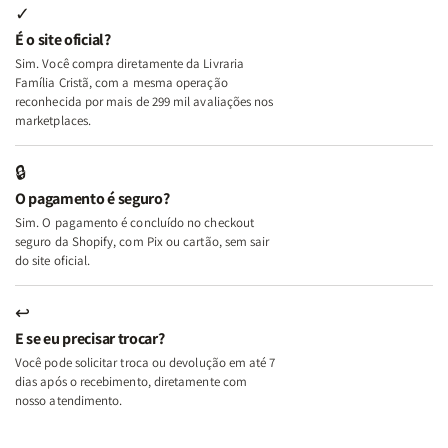
Internas
Internas
Deus
Deus
✓
e
e
É o site oficial?
Deus
Deus
Sim. Você compra diretamente da Livraria
+
+
Família Cristã, com a mesma operação
A
A
reconhecida por mais de 299 mil avaliações nos
Mulher
Mulher
marketplaces.
que
que
Edifica
Edifica
🔒
o
o
O pagamento é seguro?
Lar
Lar
Sim. O pagamento é concluído no checkout
seguro da Shopify, com Pix ou cartão, sem sair
do site oficial.
↩
E se eu precisar trocar?
Você pode solicitar troca ou devolução em até 7
dias após o recebimento, diretamente com
nosso atendimento.