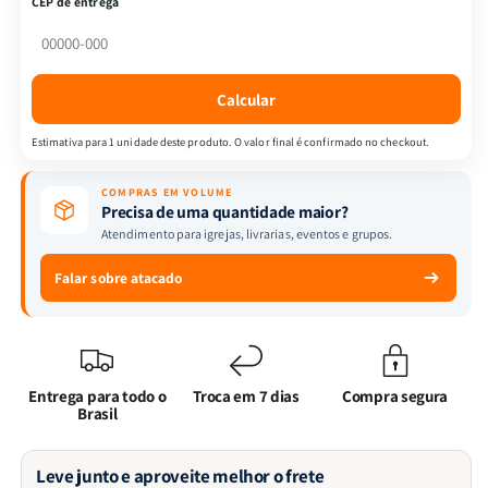
CEP de entrega
Josemar
Josemar
Valdir
Valdir
Modes
Modes
Calcular
Estimativa para 1 unidade deste produto. O valor final é confirmado no checkout.
COMPRAS EM VOLUME
Precisa de uma quantidade maior?
Atendimento para igrejas, livrarias, eventos e grupos.
Falar sobre atacado
Entrega para todo o
Troca em 7 dias
Compra segura
Brasil
Leve junto e aproveite melhor o frete