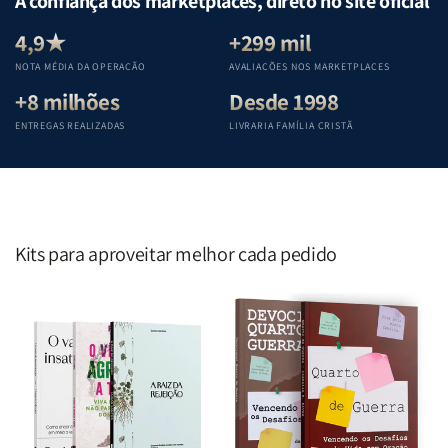
A confiança dos marketplaces, direto no site oficial
Equipe
Equipe
Equipe
Equipe
Teológica
Teológica
Teológica
Teológica
4,9★
+299 mil
Penkal
Penkal
Penkal
Penkal
NOTA MÉDIA DA OPERAÇÃO
AVALIAÇÕES NOS MARKETPLACES
+8 milhões
Desde 1998
ENTREGAS REALIZADAS
LIVRARIA FAMÍLIA CRISTÃ
Kits para aproveitar melhor cada pedido