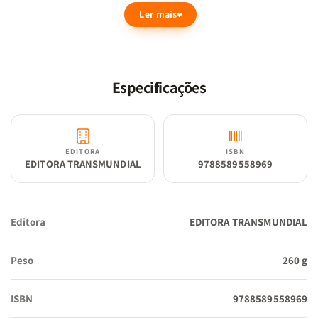
Independentemente de quem sejam, e de onde estejam, o
Ler mais
chamado do Evangelho se estende a todos/as, sem distinção, e a
todos e a todas convida para a dádiva de envolver-se com o Deus
que está em missão na história. Um sonho de igreja? Mais do que
isso. Uma possibilidade transformadora ao alcance de todos nós.
Especificações
O livro do professor Josemar Valdir Modes é uma reflexão sobre a
Teologia da Missão Integral, que antes de ser uma expressão
teológica moderna que surgiu especialmente dos encontros da
EDITORA
ISBN
Fraternidade Teológica Latino-Americana, foi uma vivência, uma
EDITORA TRANSMUNDIAL
9788589558969
prática da primeira igreja, conforme Lucas nos conta em Atos
2.42-47. Este livro nos convida a buscarmos orientação para os
rumos da igreja de hoje, voltando os nossos olhos para o
Editora
EDITORA TRANSMUNDIAL
nascimento da igreja e as suas primeiras experiências,
desafiadoras na mesma proporção em que foram
Peso
260 g
transformadoras. É uma pesquisa importante para o atual
momento em que as discussões que giram em torno da Teologia
ISBN
9788589558969
da Missão Integral carecem tanto do exercício teórico-prático de