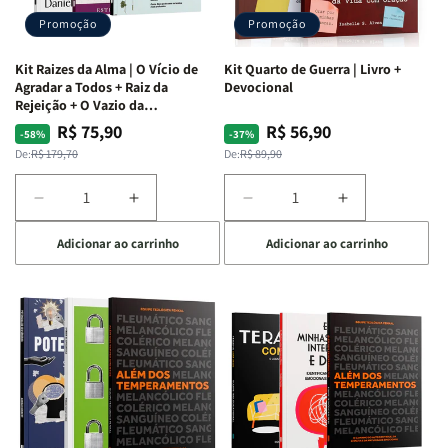
Promoção
Promoção
Kit Raizes da Alma | O Vício de
Kit Quarto de Guerra | Livro +
Agradar a Todos + Raiz da
Devocional
Rejeição + O Vazio da
Insatisfação.
R$ 75,90
R$ 56,90
Preço
Preço
Preço
Preço
-58%
-37%
normal
promocional
normal
promocional
De:
R$ 179,70
De:
R$ 89,90
Diminuir
Aumentar
Diminuir
Aumentar
a
a
a
a
Adicionar ao carrinho
Adicionar ao carrinho
quantidade
quantidade
quantidade
quantidade
de
de
de
de
Kit
Kit
Kit
Kit
Raizes
Raizes
Quarto
Quarto
da
da
de
de
Alma
Alma
Guerra
Guerra
|
|
|
|
O
O
Livro
Livro
Vício
Vício
+
+
de
de
Devocional
Devocional