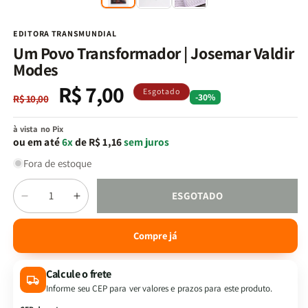
na
n
janela
j
modal
m
EDITORA TRANSMUNDIAL
Um Povo Transformador | Josemar Valdir
Modes
R$ 7,00
Preço
Preço
Esgotado
-30%
R$ 10,00
normal
promocional
à vista no Pix
ou em até
6x
de R$ 1,16
sem juros
Fora de estoque
Quantidade
ESGOTADO
Diminuir
Aumentar
a
a
quantidade
quantidade
Compre já
de
de
Um
Um
Calcule o frete
Povo
Povo
Transformador
Transformador
Informe seu CEP para ver valores e prazos para este produto.
|
|