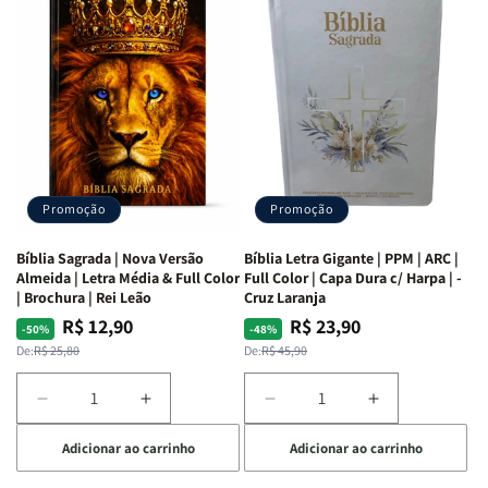
as
as
Bíblia
Bíblia
Mulheres
Mulheres
Livro
Livro
da
da
por
por
Bíblia
Bíblia
Livro
Livro
|
|
-
-
Isabelle
Isabelle
um
um
S.
S.
panorama
panorama
Alves
Alves
completo
completo
dos
dos
Promoção
Promoção
66
66
livros
livros
Bíblia Sagrada | Nova Versão
Bíblia Letra Gigante | PPM | ARC |
da
da
Almeida | Letra Média & Full Color
Full Color | Capa Dura c/ Harpa | -
Bíblia
Bíblia
| Brochura | Rei Leão
Cruz Laranja
|
|
R$ 12,90
R$ 23,90
Preço
Preço
Preço
Preço
-50%
-48%
Equipe
Equipe
normal
promocional
normal
promocional
De:
R$ 25,80
De:
R$ 45,90
teológica
teológica
Penkal
Penkal
Diminuir
Aumentar
Diminuir
Aumentar
a
a
a
a
Adicionar ao carrinho
Adicionar ao carrinho
quantidade
quantidade
quantidade
quantidade
de
de
de
de