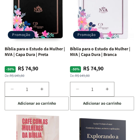
Promoção
Promoção
Bíblia para o Estudo da Mulher |
Bíblia para o Estudo da Mulher |
NVA | Capa Dura | Preta
NVA | Capa Dura | Branca
R$ 74,90
R$ 74,90
Preço
Preço
Preço
Preço
-50%
-50%
normal
promocional
normal
promocional
De:
R$ 149,80
De:
R$ 149,80
Diminuir
Aumentar
Diminuir
Aumentar
a
a
a
a
Adicionar ao carrinho
Adicionar ao carrinho
quantidade
quantidade
quantidade
quantidade
de
de
de
de
Bíblia
Bíblia
Bíblia
Bíblia
para
para
para
para
o
o
o
o
Estudo
Estudo
Estudo
Estudo