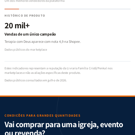
Um dos melhores vendedores da plataforma
HISTÓRICO DE PRODUTO
20 mil+
Vendas de um único campeão
Terapia com Deus aparece com nota 4,9 na Shopee.
Dados públicos do marketplace
Estes indicadores representam a reputação da Livraria Família Cristã/Penkal nos
marketplaces e não avaliações específicas deste produto.
Dados públicos consultados em julho de 2026.
CONDIÇÕES PARA GRANDES QUANTIDADES
Vai comprar para uma igreja, evento
ou revenda?