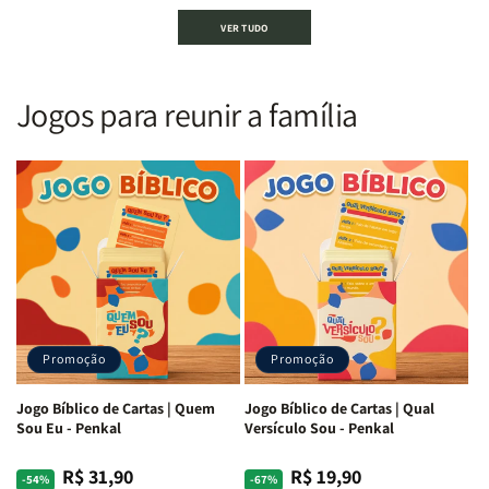
Bíblia
Bíblia
Bíblia
Bíblia
VER TUDO
Sagrada
Sagrada
Letra
Letra
|
|
Gigante
Gigante
Nova
Nova
|
|
Versão
Versão
PPM
PPM
Jogos para reunir a família
Almeida
Almeida
|
|
|
|
ARC
ARC
Letra
Letra
|
|
Média
Média
Full
Full
&amp;
&amp;
Color
Color
Full
Full
|
|
Color
Color
Capa
Capa
|
|
Dura
Dura
Brochura
Brochura
c/
c/
|
|
Harpa
Harpa
Rei
Rei
|
|
Promoção
Promoção
Leão
Leão
-
-
Cruz
Cruz
Jogo Bíblico de Cartas | Quem
Jogo Bíblico de Cartas | Qual
Laranja
Laranja
Sou Eu - Penkal
Versículo Sou - Penkal
R$ 31,90
R$ 19,90
Preço
Preço
Preço
Preço
-54%
-67%