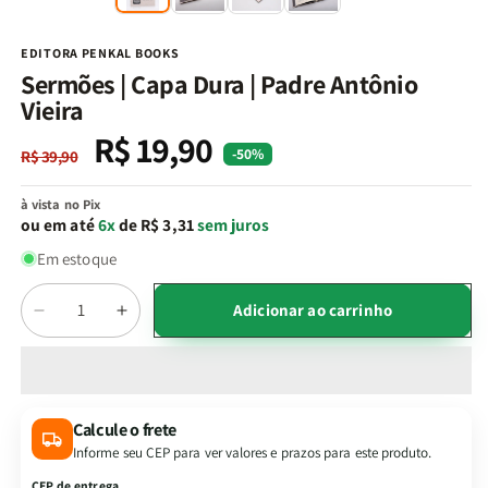
na
n
janela
j
modal
m
EDITORA PENKAL BOOKS
Sermões | Capa Dura | Padre Antônio
Vieira
R$ 19,90
Preço
Preço
-50%
R$ 39,90
normal
promocional
à vista no Pix
ou em até
6x
de R$ 3,31
sem juros
Em estoque
Quantidade
Adicionar ao carrinho
Diminuir
Aumentar
a
a
quantidade
quantidade
de
de
Sermões
Sermões
Calcule o frete
|
|
Informe seu CEP para ver valores e prazos para este produto.
Capa
Capa
Dura
Dura
CEP de entrega