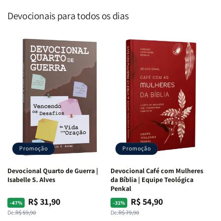
Devocionais para todos os dias
Promoção
Promoção
Devocional Quarto de Guerra |
Devocional Café com Mulheres
Isabelle S. Alves
da Bíblia | Equipe Teológica
Penkal
R$ 31,90
R$ 54,90
Preço
Preço
Preço
Preço
-47%
-31%
normal
promocional
normal
promocional
De:
R$ 59,90
De:
R$ 79,90