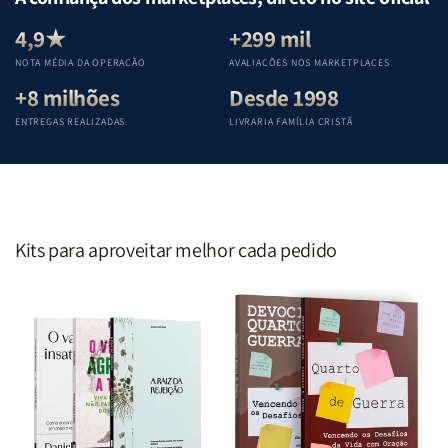
Equipe
Equipe
Equipe
Equipe
Teológica
Teológica
Teológica
Teológica
4,9★
+299 mil
Penkal
Penkal
Penkal
Penkal
NOTA MÉDIA DA OPERAÇÃO
AVALIAÇÕES NOS MARKETPLACES
+8 milhões
Desde 1998
ENTREGAS REALIZADAS
LIVRARIA FAMÍLIA CRISTÃ
Kits para aproveitar melhor cada pedido