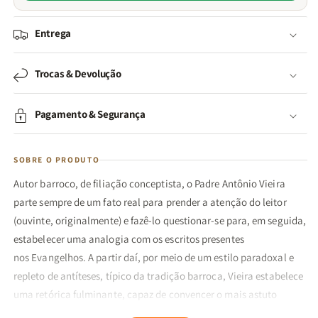
Entrega
Trocas & Devolução
Pagamento & Segurança
SOBRE O PRODUTO
Autor barroco, de filiação conceptista, o Padre Antônio Vieira
parte sempre de um
fato real
para prender a atenção do leitor
(ouvinte, originalmente) e fazê-lo questionar-se para, em seguida,
estabelecer uma analogia com os escritos presentes
nos
Evangelhos. A partir daí,
por meio de
um estilo paradoxal e
repleto de antíteses, típico da tradição barroca, Vieira estabelece
uma retórica fulminante, capaz de convencer o mais astuto
argumentador.