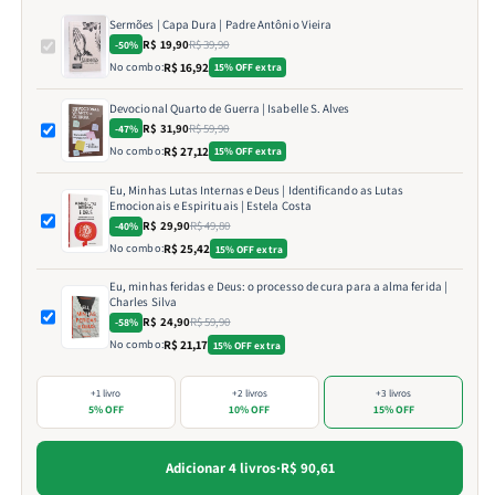
Sermões | Capa Dura | Padre Antônio Vieira
R$ 19,90
R$ 39,90
-50%
No combo:
R$ 16,92
15% OFF extra
Devocional Quarto de Guerra | Isabelle S. Alves
R$ 31,90
R$ 59,90
-47%
No combo:
R$ 27,12
15% OFF extra
Eu, Minhas Lutas Internas e Deus | Identificando as Lutas
Emocionais e Espirituais | Estela Costa
R$ 29,90
R$ 49,80
-40%
No combo:
R$ 25,42
15% OFF extra
Eu, minhas feridas e Deus: o processo de cura para a alma ferida |
Charles Silva
R$ 24,90
R$ 59,90
-58%
No combo:
R$ 21,17
15% OFF extra
+1 livro
+2 livros
+3 livros
5% OFF
10% OFF
15% OFF
Adicionar 4 livros
·
R$ 90,61