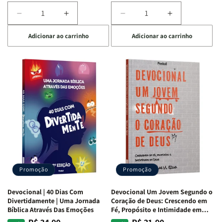
Diminuir
Aumentar
Diminuir
Aumentar
a
a
a
a
Adicionar ao carrinho
Adicionar ao carrinho
quantidade
quantidade
quantidade
quantidade
de
de
de
de
Devocional
Devocional
Devocional
Devocional
Quarto
Quarto
Café
Café
de
de
com
com
Guerra
Guerra
Mulheres
Mulheres
|
|
da
da
Isabelle
Isabelle
Bíblia
Bíblia
S.
S.
|
|
Alves
Alves
Equipe
Equipe
Teológica
Teológica
Penkal
Penkal
Promoção
Promoção
Devocional | 40 Dias Com
Devocional Um Jovem Segundo o
Divertidamente | Uma Jornada
Coração de Deus: Crescendo em
Bíblica Através Das Emoções
Fé, Propósito e Intimidade em
Deus