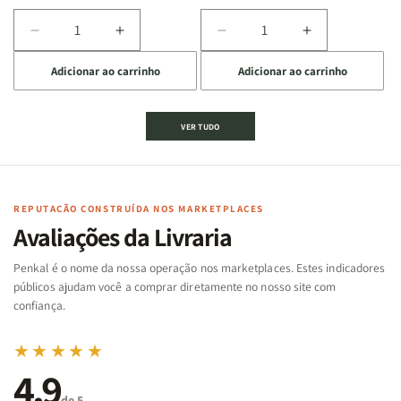
Diminuir
Aumentar
Diminuir
Aumentar
a
a
a
a
Adicionar ao carrinho
Adicionar ao carrinho
quantidade
quantidade
quantidade
quantidade
de
de
de
de
Jogo
Jogo
Jogo
Jogo
VER TUDO
Bíblico
Bíblico
da
da
de
de
memória
memória
Cartas
Cartas
|
|
|
|
Arca
Arca
Famílias
Famílias
de
de
REPUTAÇÃO CONSTRUÍDA NOS MARKETPLACES
da
da
Noé
Noé
Avaliações da Livraria
Bíblia
Bíblia
-
-
Penkal é o nome da nossa operação nos marketplaces. Estes indicadores
Penkal
Penkal
públicos ajudam você a comprar diretamente no nosso site com
confiança.
★★★★★
4,9
de 5