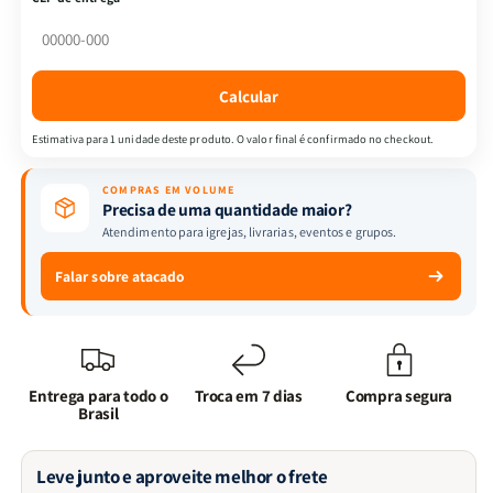
|
|
Padre
Padre
Antônio
Antônio
Vieira
Vieira
Calcular
Estimativa para 1 unidade deste produto. O valor final é confirmado no checkout.
COMPRAS EM VOLUME
Precisa de uma quantidade maior?
Atendimento para igrejas, livrarias, eventos e grupos.
Falar sobre atacado
Entrega para todo o
Troca em 7 dias
Compra segura
Brasil
Leve junto e aproveite melhor o frete