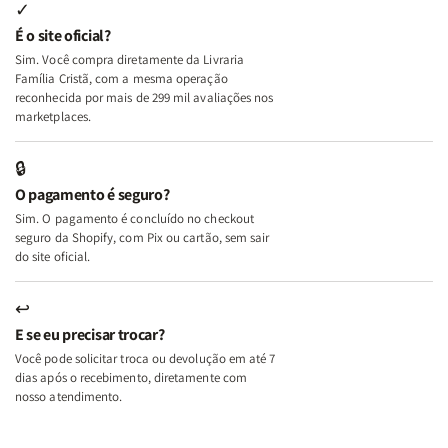
Internas
Internas
Deus
Deus
✓
e
e
É o site oficial?
Deus
Deus
Sim. Você compra diretamente da Livraria
+
+
Família Cristã, com a mesma operação
A
A
reconhecida por mais de 299 mil avaliações nos
Mulher
Mulher
marketplaces.
que
que
Edifica
Edifica
🔒
o
o
O pagamento é seguro?
Lar
Lar
Sim. O pagamento é concluído no checkout
seguro da Shopify, com Pix ou cartão, sem sair
do site oficial.
↩
E se eu precisar trocar?
Você pode solicitar troca ou devolução em até 7
dias após o recebimento, diretamente com
nosso atendimento.