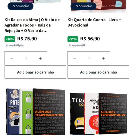
Promoção
Promoção
Kit Raizes da Alma | O Vício de
Kit Quarto de Guerra | Livro +
Agradar a Todos + Raiz da
Devocional
Rejeição + O Vazio da
Insatisfação.
R$ 75,90
R$ 56,90
Preço
Preço
Preço
Preço
-58%
-37%
normal
promocional
normal
promocional
De:
R$ 179,70
De:
R$ 89,90
Diminuir
Aumentar
Diminuir
Aumentar
a
a
a
a
Adicionar ao carrinho
Adicionar ao carrinho
quantidade
quantidade
quantidade
quantidade
de
de
de
de
Kit
Kit
Kit
Kit
Raizes
Raizes
Quarto
Quarto
da
da
de
de
Alma
Alma
Guerra
Guerra
|
|
|
|
O
O
Livro
Livro
Vício
Vício
+
+
de
de
Devocional
Devocional