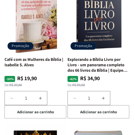
da
da
da
da
Mulher
Mulher
Mulher
Mulher
|
|
|
|
NVA
NVA
NVA
NVA
|
|
|
|
Capa
Capa
Capa
Capa
Dura
Dura
Dura
Dura
Promoção
Promoção
|
|
|
|
Preta
Preta
Branca
Branca
Café com as Mulheres da Bíblia |
Explorando a Bíblia Livro por
Isabelle S. Alves
Livro - um panorama completo
dos 66 livros da Bíblia | Equipe
teológica Penkal
R$ 19,90
R$ 34,90
Preço
Preço
Preço
Preço
-50%
-42%
normal
promocional
normal
promocional
De:
R$ 39,80
De:
R$ 59,80
Diminuir
Aumentar
Diminuir
Aumentar
a
a
a
a
Adicionar ao carrinho
Adicionar ao carrinho
quantidade
quantidade
quantidade
quantidade
de
de
de
de
Café
Café
Explorando
Explorando
com
com
a
a