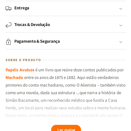
Entrega
Trocas & Devolução
Pagamento & Segurança
SOBRE O PRODUTO
Papéis Avulsos
é um livro que reúne doze contos publicados por
Machado
entre os anos de 1875 e 1882. Aqui estão verdadeiros
primores do conto machadiano, como O Alienista – também visto
como uma novela, dada sua estrutura -, que narra a história de
Simão Bacamarte, um reconhecido médico que funda a Casa
Verde, um local para realizar seus estudos sobre a mente humana.
Nesse texto, os limites entre a loucura e a sanidade são postos à
prova, claro que com toda a ironia e humor do texto de Machado.
Ler mais