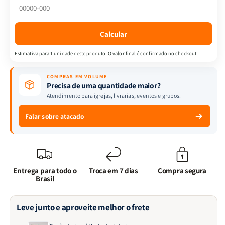
Assis
Assis
Calcular
Estimativa para 1 unidade deste produto. O valor final é confirmado no checkout.
COMPRAS EM VOLUME
Precisa de uma quantidade maior?
Atendimento para igrejas, livrarias, eventos e grupos.
Falar sobre atacado
Entrega para todo o
Troca em 7 dias
Compra segura
Brasil
Leve junto e aproveite melhor o frete