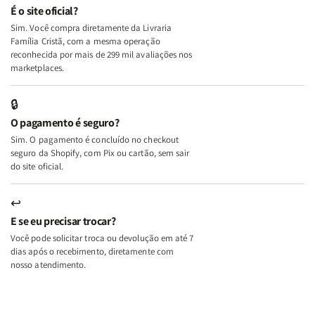
e
e
É o site oficial?
Deus
Deus
Sim. Você compra diretamente da Livraria
+
+
Família Cristã, com a mesma operação
A
A
reconhecida por mais de 299 mil avaliações nos
Mulher
Mulher
marketplaces.
que
que
Edifica
Edifica
🔒
o
o
O pagamento é seguro?
Lar
Lar
Sim. O pagamento é concluído no checkout
seguro da Shopify, com Pix ou cartão, sem sair
do site oficial.
↩
E se eu precisar trocar?
Você pode solicitar troca ou devolução em até 7
dias após o recebimento, diretamente com
nosso atendimento.