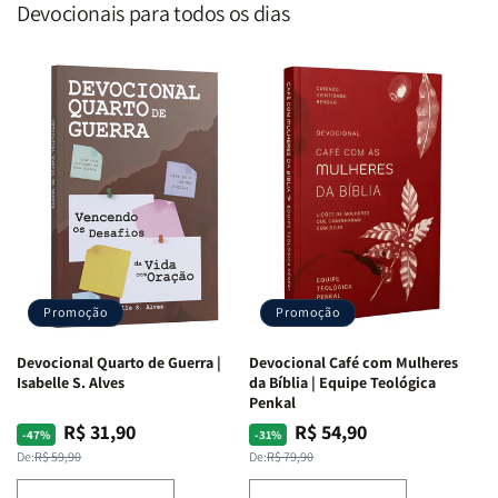
Devocionais para todos os dias
Promoção
Promoção
Devocional Quarto de Guerra |
Devocional Café com Mulheres
Isabelle S. Alves
da Bíblia | Equipe Teológica
Penkal
R$ 31,90
R$ 54,90
Preço
Preço
Preço
Preço
-47%
-31%
normal
promocional
normal
promocional
De:
R$ 59,90
De:
R$ 79,90