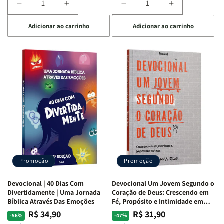
Diminuir
Aumentar
Diminuir
Aumentar
a
a
a
a
Adicionar ao carrinho
Adicionar ao carrinho
quantidade
quantidade
quantidade
quantidade
de
de
de
de
Devocional
Devocional
Devocional
Devocional
Quarto
Quarto
Café
Café
de
de
com
com
Guerra
Guerra
Mulheres
Mulheres
|
|
da
da
Isabelle
Isabelle
Bíblia
Bíblia
S.
S.
|
|
Alves
Alves
Equipe
Equipe
Teológica
Teológica
Penkal
Penkal
Promoção
Promoção
Devocional | 40 Dias Com
Devocional Um Jovem Segundo o
Divertidamente | Uma Jornada
Coração de Deus: Crescendo em
Bíblica Através Das Emoções
Fé, Propósito e Intimidade em
Deus
R$ 34,90
R$ 31,90
Preço
Preço
Preço
Preço
-56%
-47%