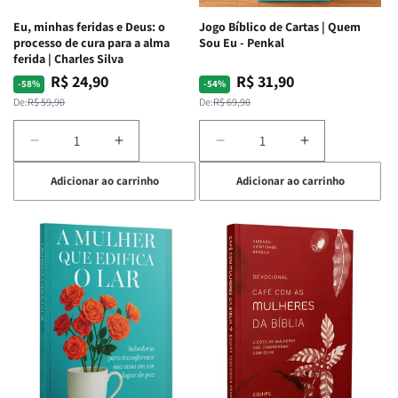
Espirituais
Espirituais
Eu, minhas feridas e Deus: o
Jogo Bíblico de Cartas | Quem
|
|
processo de cura para a alma
Sou Eu - Penkal
Estela
Estela
ferida | Charles Silva
Costa
Costa
R$ 24,90
R$ 31,90
Preço
Preço
Preço
Preço
-58%
-54%
normal
promocional
normal
promocional
De:
R$ 59,90
De:
R$ 69,90
Diminuir
Aumentar
Diminuir
Aumentar
a
a
a
a
Adicionar ao carrinho
Adicionar ao carrinho
quantidade
quantidade
quantidade
quantidade
de
de
de
de
Eu,
Eu,
Jogo
Jogo
minhas
minhas
Bíblico
Bíblico
feridas
feridas
de
de
e
e
Cartas
Cartas
Deus:
Deus:
|
|
o
o
Quem
Quem
processo
processo
Sou
Sou
de
de
Eu
Eu
cura
cura
-
-
para
para
Penkal
Penkal