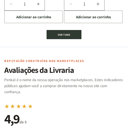
Diminuir
Aumentar
Diminuir
Aumentar
a
a
a
a
Adicionar ao carrinho
Adicionar ao carrinho
quantidade
quantidade
quantidade
quantidade
de
de
de
de
Jogo
Jogo
Jogo
Jogo
VER TUDO
Bíblico
Bíblico
da
da
de
de
memória
memória
Cartas
Cartas
|
|
|
|
Arca
Arca
Famílias
Famílias
de
de
REPUTAÇÃO CONSTRUÍDA NOS MARKETPLACES
da
da
Noé
Noé
Avaliações da Livraria
Bíblia
Bíblia
-
-
Penkal é o nome da nossa operação nos marketplaces. Estes indicadores
Penkal
Penkal
públicos ajudam você a comprar diretamente no nosso site com
confiança.
★★★★★
4,9
de 5