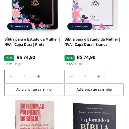
Promoção
Promoção
Bíblia para o Estudo da Mulher |
Bíblia para o Estudo da Mulher |
NVA | Capa Dura | Preta
NVA | Capa Dura | Branca
R$ 74,90
R$ 74,90
Preço
Preço
Preço
Preço
-50%
-50%
normal
promocional
normal
promocional
De:
R$ 149,80
De:
R$ 149,80
Diminuir
Aumentar
Diminuir
Aumentar
a
a
a
a
Adicionar ao carrinho
Adicionar ao carrinho
quantidade
quantidade
quantidade
quantidade
de
de
de
de
Bíblia
Bíblia
Bíblia
Bíblia
para
para
para
para
o
o
o
o
Estudo
Estudo
Estudo
Estudo
da
da
da
da