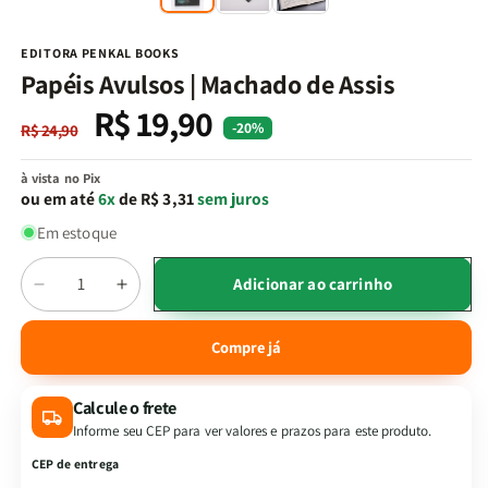
na
n
janela
j
modal
m
EDITORA PENKAL BOOKS
Papéis Avulsos | Machado de Assis
R$ 19,90
Preço
Preço
-20%
R$ 24,90
normal
promocional
à vista no Pix
ou em até
6x
de R$ 3,31
sem juros
Em estoque
Quantidade
Adicionar ao carrinho
Diminuir
Aumentar
a
a
quantidade
quantidade
Compre já
de
de
Papéis
Papéis
Calcule o frete
Avulsos
Avulsos
|
|
Informe seu CEP para ver valores e prazos para este produto.
Machado
Machado
CEP de entrega
de
de