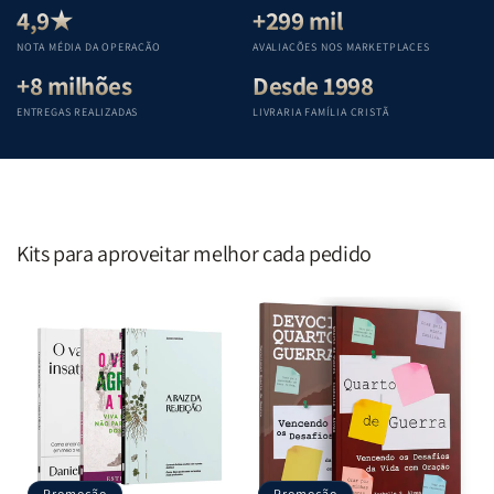
Teológica
Teológica
Teológica
Teológica
4,9★
+299 mil
Penkal
Penkal
Penkal
Penkal
NOTA MÉDIA DA OPERAÇÃO
AVALIAÇÕES NOS MARKETPLACES
+8 milhões
Desde 1998
ENTREGAS REALIZADAS
LIVRARIA FAMÍLIA CRISTÃ
Kits para aproveitar melhor cada pedido
Promoção
Promoção