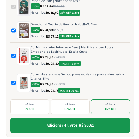
Papéis Avulsos | Machado de Assis
R$ 19,90
R$ 24,90
-20%
No combo:
R$ 16,92
15% OFF extra
Devocional Quarto de Guerra | Isabelle S. Alves
R$ 31,90
R$ 59,90
-47%
No combo:
R$ 27,12
15% OFF extra
Eu, Minhas Lutas Internas e Deus | Identificando as Lutas
Emocionais e Espirituais | Estela Costa
R$ 29,90
R$ 49,80
-40%
No combo:
R$ 25,42
15% OFF extra
Eu, minhas feridas e Deus: o processo de cura para a alma ferida |
Charles Silva
R$ 24,90
R$ 59,90
-58%
No combo:
R$ 21,17
15% OFF extra
+1 livro
+2 livros
+3 livros
5% OFF
10% OFF
15% OFF
Adicionar 4 livros
·
R$ 90,61