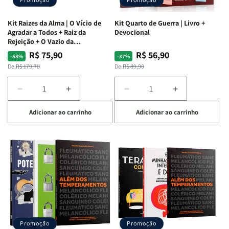
Kit Raizes da Alma | O Vício de
Kit Quarto de Guerra | Livro +
Agradar a Todos + Raiz da
Devocional
Rejeição + O Vazio da
Insatisfação.
R$ 75,90
R$ 56,90
Preço
Preço
Preço
Preço
-58%
-37%
normal
promocional
normal
promocional
De:
R$ 179,70
De:
R$ 89,90
Diminuir
Aumentar
Diminuir
Aumentar
a
a
a
a
Adicionar ao carrinho
Adicionar ao carrinho
quantidade
quantidade
quantidade
quantidade
de
de
de
de
Kit
Kit
Kit
Kit
Raizes
Raizes
Quarto
Quarto
da
da
de
de
Alma
Alma
Guerra
Guerra
|
|
|
|
O
O
Livro
Livro
Vício
Vício
+
+
de
de
Devocional
Devocional
Agradar
Agradar
Promoção
Promoção