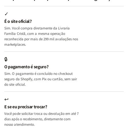
Minhas
Minhas
Mulher
Mulher
Lutas
Lutas
Segundo
Segundo
Internas
Internas
Deus
Deus
✓
e
e
É o site oficial?
Deus
Deus
Sim. Você compra diretamente da Livraria
+
+
Família Cristã, com a mesma operação
A
A
reconhecida por mais de 299 mil avaliações nos
Mulher
Mulher
marketplaces.
que
que
Edifica
Edifica
🔒
o
o
O pagamento é seguro?
Lar
Lar
Sim. O pagamento é concluído no checkout
seguro da Shopify, com Pix ou cartão, sem sair
do site oficial.
↩
E se eu precisar trocar?
Você pode solicitar troca ou devolução em até 7
dias após o recebimento, diretamente com
nosso atendimento.