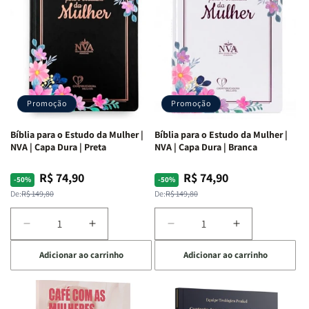
Ribeiro
Ribeiro
Promoção
Promoção
Bíblia para o Estudo da Mulher |
Bíblia para o Estudo da Mulher |
NVA | Capa Dura | Preta
NVA | Capa Dura | Branca
R$ 74,90
R$ 74,90
Preço
Preço
Preço
Preço
-50%
-50%
normal
promocional
normal
promocional
De:
R$ 149,80
De:
R$ 149,80
Diminuir
Aumentar
Diminuir
Aumentar
a
a
a
a
Adicionar ao carrinho
Adicionar ao carrinho
quantidade
quantidade
quantidade
quantidade
de
de
de
de
Bíblia
Bíblia
Bíblia
Bíblia
para
para
para
para