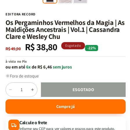
na
n
janela
j
modal
m
EDITORA RECORD
Os Pergaminhos Vermelhos da Magia | As
Maldições Ancestrais | Vol.1 | Cassandra
Clare e Wesley Chu
R$ 38,80
Preço
Preço
Esgotado
-22%
R$ 49,90
normal
promocional
à vista no Pix
ou em até
6x
de R$ 6,46
sem juros
Fora de estoque
Quantidade
ESGOTADO
Diminuir
Aumentar
a
a
quantidade
quantidade
Compre já
de
de
Os
Os
Calcule o frete
Pergaminhos
Pergaminhos
Vermelhos
Vermelhos
Informe seu CEP para ver valores e prazos para este produto.