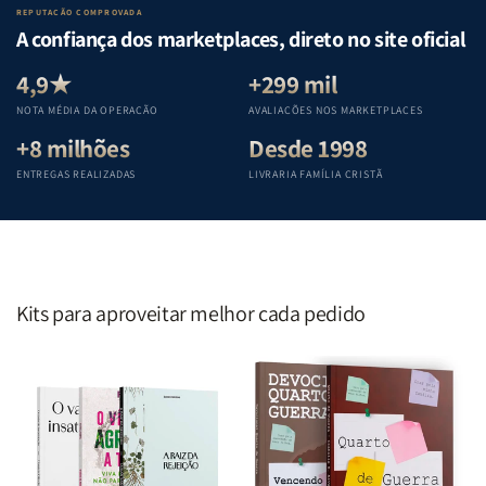
Lar
Lar
Bíblia
Bíblia
REPUTAÇÃO COMPROVADA
|
|
|
|
A confiança dos marketplaces, direto no site oficial
Equipe
Equipe
Equipe
Equipe
Teológica
Teológica
Teológica
Teológica
4,9★
+299 mil
Penkal
Penkal
Penkal
Penkal
NOTA MÉDIA DA OPERAÇÃO
AVALIAÇÕES NOS MARKETPLACES
+8 milhões
Desde 1998
ENTREGAS REALIZADAS
LIVRARIA FAMÍLIA CRISTÃ
Kits para aproveitar melhor cada pedido