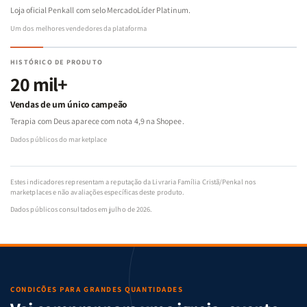
Loja oficial Penkall com selo MercadoLíder Platinum.
Um dos melhores vendedores da plataforma
HISTÓRICO DE PRODUTO
20 mil+
Vendas de um único campeão
Terapia com Deus aparece com nota 4,9 na Shopee.
Dados públicos do marketplace
Estes indicadores representam a reputação da Livraria Família Cristã/Penkal nos
marketplaces e não avaliações específicas deste produto.
Dados públicos consultados em julho de 2026.
CONDIÇÕES PARA GRANDES QUANTIDADES