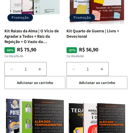
Promoção
Promoção
Kit Raizes da Alma | O Vício de
Kit Quarto de Guerra | Livro +
Agradar a Todos + Raiz da
Devocional
Rejeição + O Vazio da
Insatisfação.
R$ 75,90
R$ 56,90
Preço
Preço
Preço
Preço
-58%
-37%
normal
promocional
normal
promocional
De:
R$ 179,70
De:
R$ 89,90
Diminuir
Aumentar
Diminuir
Aumentar
a
a
a
a
Adicionar ao carrinho
Adicionar ao carrinho
quantidade
quantidade
quantidade
quantidade
de
de
de
de
Kit
Kit
Kit
Kit
Raizes
Raizes
Quarto
Quarto
da
da
de
de
Alma
Alma
Guerra
Guerra
|
|
|
|
O
O
Livro
Livro