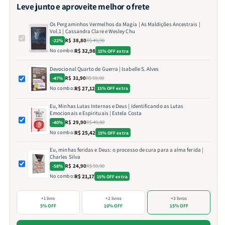
Leve junto e aproveite melhor o frete
Os Pergaminhos Vermelhos da Magia | As Maldições Ancestrais |
Vol.1 | Cassandra Clare e Wesley Chu
R$ 38,80
R$ 49,90
-22%
No combo:
R$ 32,98
15% OFF extra
Devocional Quarto de Guerra | Isabelle S. Alves
R$ 31,90
R$ 59,90
-47%
No combo:
R$ 27,12
15% OFF extra
Eu, Minhas Lutas Internas e Deus | Identificando as Lutas
Emocionais e Espirituais | Estela Costa
R$ 29,90
R$ 49,80
-40%
No combo:
R$ 25,42
15% OFF extra
Eu, minhas feridas e Deus: o processo de cura para a alma ferida |
Charles Silva
R$ 24,90
R$ 59,90
-58%
No combo:
R$ 21,17
15% OFF extra
+1 livro
+2 livros
+3 livros
5% OFF
10% OFF
15% OFF