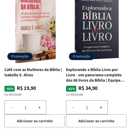
o
o
o
o
Estudo
Estudo
Estudo
Estudo
da
da
da
da
Mulher
Mulher
Mulher
Mulher
|
|
|
|
NVA
NVA
NVA
NVA
|
|
|
|
Capa
Capa
Capa
Capa
Dura
Dura
Dura
Dura
Promoção
Promoção
|
|
|
|
Preta
Preta
Branca
Branca
Café com as Mulheres da Bíblia |
Explorando a Bíblia Livro por
Isabelle S. Alves
Livro - um panorama completo
dos 66 livros da Bíblia | Equipe
teológica Penkal
R$ 19,90
R$ 34,90
Preço
Preço
Preço
Preço
-50%
-42%
normal
promocional
normal
promocional
De:
R$ 39,80
De:
R$ 59,80
Diminuir
Aumentar
Diminuir
Aumentar
a
a
a
a
Adicionar ao carrinho
Adicionar ao carrinho
quantidade
quantidade
quantidade
quantidade
de
de
de
de