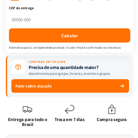
da
da
CEP de entrega
Magia
Magia
|
|
As
As
Maldições
Maldições
Calcular
Ancestrais
Ancestrais
|
|
Estimativa para 1 unidade deste produto. O valor final é confirmado no checkout.
Vol.1
Vol.1
|
|
COMPRAS EM VOLUME
Cassandra
Cassandra
Precisa de uma quantidade maior?
Clare
Clare
Atendimento para igrejas, livrarias, eventos e grupos.
e
e
Wesley
Wesley
Falar sobre atacado
Chu
Chu
Entrega para todo o
Troca em 7 dias
Compra segura
Brasil