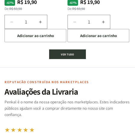
R$ 19,90
R$ 19,90
Preço
Preço
Preço
Preço
-67%
-67%
normal
promocional
normal
promocional
De:
R$ 59,90
De:
R$ 59,90
Diminuir
Aumentar
Diminuir
Aumentar
a
a
a
a
Adicionar ao carrinho
Adicionar ao carrinho
quantidade
quantidade
quantidade
quantidade
de
de
de
de
Jogo
Jogo
Jogo
Jogo
VER TUDO
Bíblico
Bíblico
da
da
de
de
memória
memória
Cartas
Cartas
|
|
|
|
Arca
Arca
Famílias
Famílias
de
de
REPUTAÇÃO CONSTRUÍDA NOS MARKETPLACES
da
da
Noé
Noé
Avaliações da Livraria
Bíblia
Bíblia
-
-
Penkal é o nome da nossa operação nos marketplaces. Estes indicadores
Penkal
Penkal
públicos ajudam você a comprar diretamente no nosso site com
confiança.
★★★★★