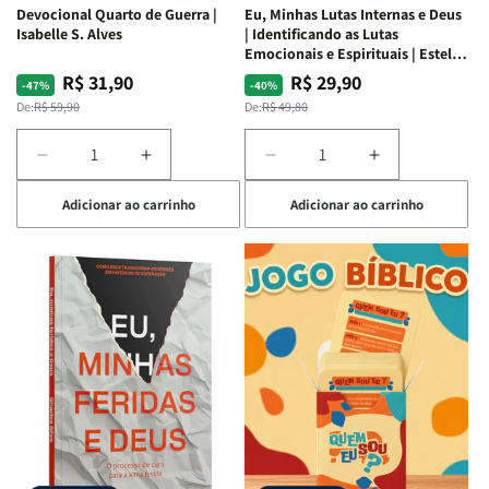
Devocional Quarto de Guerra |
Eu, Minhas Lutas Internas e Deus
Isabelle S. Alves
| Identificando as Lutas
Emocionais e Espirituais | Estela
Costa
R$ 31,90
R$ 29,90
Preço
Preço
Preço
Preço
-47%
-40%
normal
promocional
normal
promocional
De:
R$ 59,90
De:
R$ 49,80
Diminuir
Aumentar
Diminuir
Aumentar
a
a
a
a
Adicionar ao carrinho
Adicionar ao carrinho
quantidade
quantidade
quantidade
quantidade
de
de
de
de
Devocional
Devocional
Eu,
Eu,
Quarto
Quarto
Minhas
Minhas
de
de
Lutas
Lutas
Guerra
Guerra
Internas
Internas
|
|
e
e
Isabelle
Isabelle
Deus
Deus
S.
S.
|
|
Alves
Alves
Identificando
Identificando
as
as
Lutas
Lutas
Emocionais
Emocionais