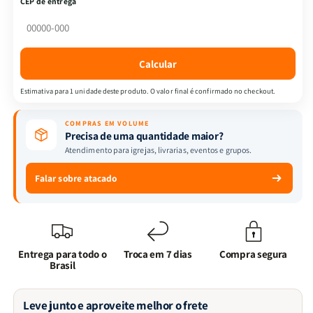
CEP de entrega
|
|
Vol.2
Vol.2
|
|
Augusto
Augusto
Calcular
Cury
Cury
Estimativa para 1 unidade deste produto. O valor final é confirmado no checkout.
COMPRAS EM VOLUME
Precisa de uma quantidade maior?
Atendimento para igrejas, livrarias, eventos e grupos.
Falar sobre atacado
Entrega para todo o
Troca em 7 dias
Compra segura
Brasil
Leve junto e aproveite melhor o frete