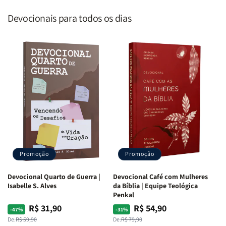
Devocionais para todos os dias
Promoção
Promoção
Devocional Quarto de Guerra |
Devocional Café com Mulheres
Isabelle S. Alves
da Bíblia | Equipe Teológica
Penkal
R$ 31,90
R$ 54,90
Preço
Preço
Preço
Preço
-47%
-31%
normal
promocional
normal
promocional
De:
R$ 59,90
De:
R$ 79,90