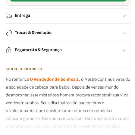
Entrega
Trocas & Devolução
Pagamento & Segurança
SOBRE O PRODUTO
No romance
O Vendedor de Sonhos 2
, o Mestre continua virando
a sociedade de cabeça para baixo. Depois de ver seu mundo
desmoronar, esse misterioso homem procura reconstruir sua vida
vendendo sonhos. Seus discípulos são baderneiros e
revolucionários que transformaram drama em comédia e
colocam grandes ideias num circo social. Esta obra mostra como
a trajetória de cada ser humano é admiravelmente complexa,
escrita com lágrimas e júbilo, tranquilidade e ansiedade,