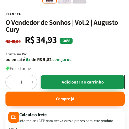
na
n
janela
j
modal
m
PLANETA
O Vendedor de Sonhos | Vol.2 | Augusto
Cury
R$ 34,93
Preço
Preço
-30%
R$ 49,90
normal
promocional
à vista no Pix
ou em até
6x
de R$ 5,82
sem juros
Em estoque
Quantidade
Adicionar ao carrinho
Diminuir
Aumentar
a
a
quantidade
quantidade
Compre já
de
de
O
O
Calcule o frete
Vendedor
Vendedor
de
de
Informe seu CEP para ver valores e prazos para este produto.
Sonhos
Sonhos