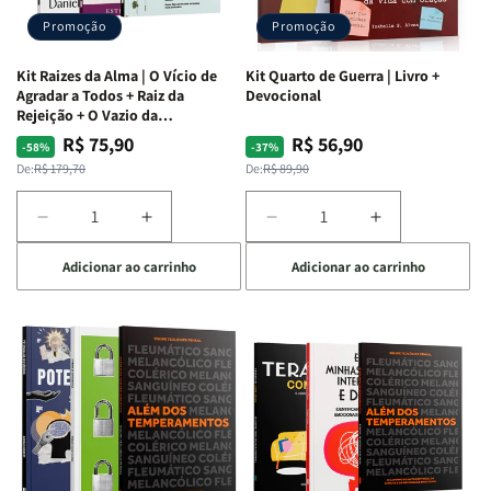
Promoção
Promoção
Kit Raizes da Alma | O Vício de
Kit Quarto de Guerra | Livro +
Agradar a Todos + Raiz da
Devocional
Rejeição + O Vazio da
Insatisfação.
R$ 75,90
R$ 56,90
Preço
Preço
Preço
Preço
-58%
-37%
normal
promocional
normal
promocional
De:
R$ 179,70
De:
R$ 89,90
Diminuir
Aumentar
Diminuir
Aumentar
a
a
a
a
Adicionar ao carrinho
Adicionar ao carrinho
quantidade
quantidade
quantidade
quantidade
de
de
de
de
Kit
Kit
Kit
Kit
Raizes
Raizes
Quarto
Quarto
da
da
de
de
Alma
Alma
Guerra
Guerra
|
|
|
|
O
O
Livro
Livro
Vício
Vício
+
+
de
de
Devocional
Devocional