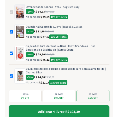
O Vendedor de Sonhos | Vol.2 | Augusto Cury
R$ 34,93
R$ 49,90
-30%
No combo:
R$ 29,69
15% OFF extra
Devocional Quarto de Guerra | Isabelle S. Alves
R$ 31,90
R$ 59,90
-47%
No combo:
R$ 27,12
15% OFF extra
Eu, Minhas Lutas Internas e Deus | Identificando as Lutas
Emocionais e Espirituais | Estela Costa
R$ 29,90
R$ 49,80
-40%
No combo:
R$ 25,42
15% OFF extra
Eu, minhas feridas e Deus: o processo de cura para a alma ferida |
Charles Silva
R$ 24,90
R$ 59,90
-58%
No combo:
R$ 21,17
15% OFF extra
+1 livro
+2 livros
+3 livros
5% OFF
10% OFF
15% OFF
Adicionar 4 livros
·
R$ 103,39