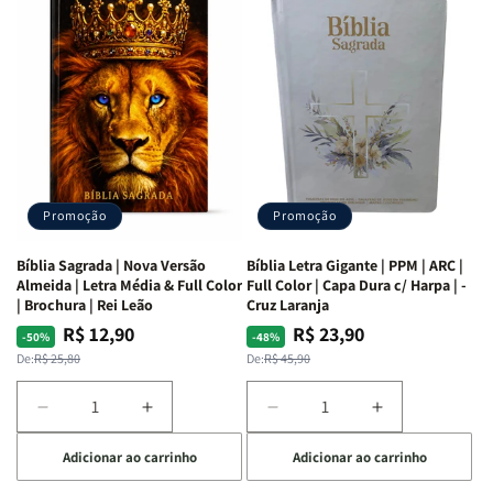
as
as
Bíblia
Bíblia
Mulheres
Mulheres
Livro
Livro
da
da
por
por
Bíblia
Bíblia
Livro
Livro
|
|
-
-
Isabelle
Isabelle
um
um
S.
S.
panorama
panorama
Alves
Alves
completo
completo
dos
dos
Promoção
Promoção
66
66
livros
livros
Bíblia Sagrada | Nova Versão
Bíblia Letra Gigante | PPM | ARC |
da
da
Almeida | Letra Média & Full Color
Full Color | Capa Dura c/ Harpa | -
Bíblia
Bíblia
| Brochura | Rei Leão
Cruz Laranja
|
|
R$ 12,90
R$ 23,90
Preço
Preço
Preço
Preço
-50%
-48%
Equipe
Equipe
normal
promocional
normal
promocional
De:
R$ 25,80
De:
R$ 45,90
teológica
teológica
Penkal
Penkal
Diminuir
Aumentar
Diminuir
Aumentar
a
a
a
a
Adicionar ao carrinho
Adicionar ao carrinho
quantidade
quantidade
quantidade
quantidade
de
de
de
de