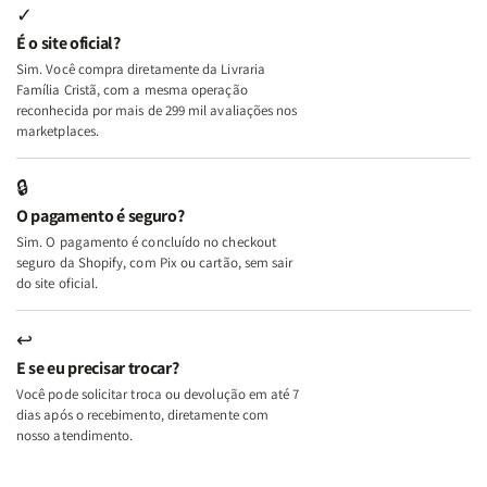
Internas
Internas
Deus
Deus
✓
e
e
É o site oficial?
Deus
Deus
Sim. Você compra diretamente da Livraria
+
+
Família Cristã, com a mesma operação
A
A
reconhecida por mais de 299 mil avaliações nos
Mulher
Mulher
marketplaces.
que
que
Edifica
Edifica
🔒
o
o
O pagamento é seguro?
Lar
Lar
Sim. O pagamento é concluído no checkout
seguro da Shopify, com Pix ou cartão, sem sair
do site oficial.
↩
E se eu precisar trocar?
Você pode solicitar troca ou devolução em até 7
dias após o recebimento, diretamente com
nosso atendimento.