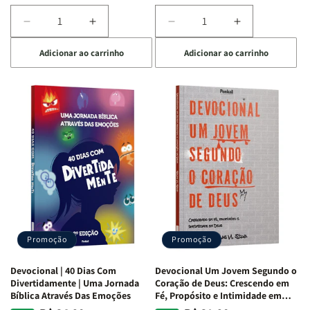
Diminuir
Aumentar
Diminuir
Aumentar
a
a
a
a
Adicionar ao carrinho
Adicionar ao carrinho
quantidade
quantidade
quantidade
quantidade
de
de
de
de
Devocional
Devocional
Devocional
Devocional
Quarto
Quarto
Café
Café
de
de
com
com
Guerra
Guerra
Mulheres
Mulheres
|
|
da
da
Isabelle
Isabelle
Bíblia
Bíblia
S.
S.
|
|
Alves
Alves
Equipe
Equipe
Teológica
Teológica
Penkal
Penkal
Promoção
Promoção
Devocional | 40 Dias Com
Devocional Um Jovem Segundo o
Divertidamente | Uma Jornada
Coração de Deus: Crescendo em
Bíblica Através Das Emoções
Fé, Propósito e Intimidade em
Deus