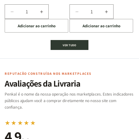
Diminuir
Aumentar
Diminuir
Aumentar
a
a
a
a
Adicionar ao carrinho
Adicionar ao carrinho
quantidade
quantidade
quantidade
quantidade
de
de
de
de
Jogo
Jogo
Jogo
Jogo
VER TUDO
Bíblico
Bíblico
da
da
de
de
memória
memória
Cartas
Cartas
|
|
|
|
Arca
Arca
Famílias
Famílias
de
de
REPUTAÇÃO CONSTRUÍDA NOS MARKETPLACES
da
da
Noé
Noé
Avaliações da Livraria
Bíblia
Bíblia
-
-
Penkal é o nome da nossa operação nos marketplaces. Estes indicadores
Penkal
Penkal
públicos ajudam você a comprar diretamente no nosso site com
confiança.
★★★★★
4,9