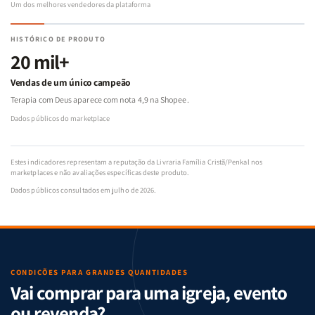
Um dos melhores vendedores da plataforma
HISTÓRICO DE PRODUTO
20 mil+
Vendas de um único campeão
Terapia com Deus aparece com nota 4,9 na Shopee.
Dados públicos do marketplace
Estes indicadores representam a reputação da Livraria Família Cristã/Penkal nos
marketplaces e não avaliações específicas deste produto.
Dados públicos consultados em julho de 2026.
CONDIÇÕES PARA GRANDES QUANTIDADES
Vai comprar para uma igreja, evento
ou revenda?