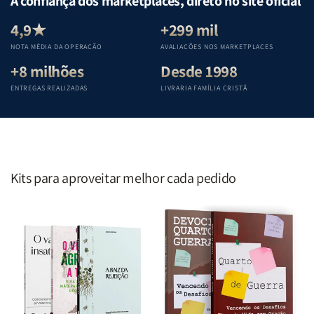
A confiança dos marketplaces, direto no site oficial
Equipe
Equipe
Equipe
Equipe
Teológica
Teológica
Teológica
Teológica
4,9★
+299 mil
Penkal
Penkal
Penkal
Penkal
NOTA MÉDIA DA OPERAÇÃO
AVALIAÇÕES NOS MARKETPLACES
+8 milhões
Desde 1998
ENTREGAS REALIZADAS
LIVRARIA FAMÍLIA CRISTÃ
Kits para aproveitar melhor cada pedido