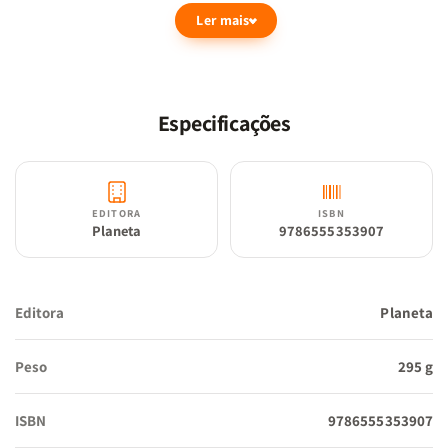
Ler mais
sanidade e loucura.
Especificações
EDITORA
ISBN
Planeta
9786555353907
Editora
Planeta
Peso
295 g
ISBN
9786555353907