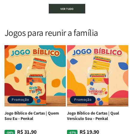
Bíblia
Bíblia
Bíblia
Bíblia
VER TUDO
Sagrada
Sagrada
Letra
Letra
|
|
Gigante
Gigante
Nova
Nova
|
|
Versão
Versão
PPM
PPM
Jogos para reunir a família
Almeida
Almeida
|
|
|
|
ARC
ARC
Letra
Letra
|
|
Média
Média
Full
Full
&amp;
&amp;
Color
Color
Full
Full
|
|
Color
Color
Capa
Capa
|
|
Dura
Dura
Brochura
Brochura
c/
c/
|
|
Harpa
Harpa
Rei
Rei
|
|
Promoção
Promoção
Leão
Leão
-
-
Cruz
Cruz
Jogo Bíblico de Cartas | Quem
Jogo Bíblico de Cartas | Qual
Laranja
Laranja
Sou Eu - Penkal
Versículo Sou - Penkal
R$ 31,90
R$ 19,90
Preço
Preço
Preço
Preço
-54%
-67%