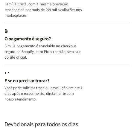
+
+
Família Cristã, com a mesma operação
A
A
reconhecida por mais de 299 mil avaliações nos
Mulher
Mulher
marketplaces.
que
que
Edifica
Edifica
🔒
o
o
O pagamento é seguro?
Lar
Lar
Sim. O pagamento é concluído no checkout
seguro da Shopify, com Pix ou cartão, sem sair
do site oficial.
↩
E se eu precisar trocar?
Você pode solicitar troca ou devolução em até 7
dias após o recebimento, diretamente com
nosso atendimento.
Devocionais para todos os dias