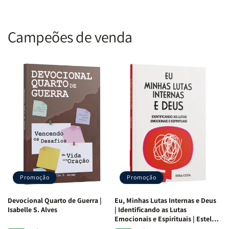
Campeões de venda
Promoção
Promoção
Devocional Quarto de Guerra |
Eu, Minhas Lutas Internas e Deus
Isabelle S. Alves
| Identificando as Lutas
Emocionais e Espirituais | Estela
Costa