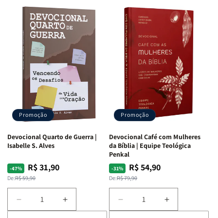
Promoção
Promoção
Devocional Quarto de Guerra |
Devocional Café com Mulheres
Isabelle S. Alves
da Bíblia | Equipe Teológica
Penkal
R$ 31,90
R$ 54,90
Preço
Preço
Preço
Preço
-47%
-31%
normal
promocional
normal
promocional
De:
R$ 59,90
De:
R$ 79,90
Diminuir
Aumentar
Diminuir
Aumentar
a
a
a
a