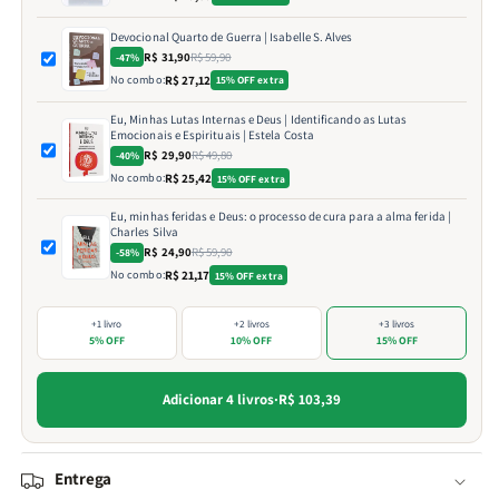
Devocional Quarto de Guerra | Isabelle S. Alves
R$ 31,90
R$ 59,90
-47%
No combo:
R$ 27,12
15% OFF extra
Eu, Minhas Lutas Internas e Deus | Identificando as Lutas
Emocionais e Espirituais | Estela Costa
R$ 29,90
R$ 49,80
-40%
No combo:
R$ 25,42
15% OFF extra
Eu, minhas feridas e Deus: o processo de cura para a alma ferida |
Charles Silva
R$ 24,90
R$ 59,90
-58%
No combo:
R$ 21,17
15% OFF extra
+1 livro
+2 livros
+3 livros
5% OFF
10% OFF
15% OFF
Adicionar 4 livros
·
R$ 103,39
Entrega