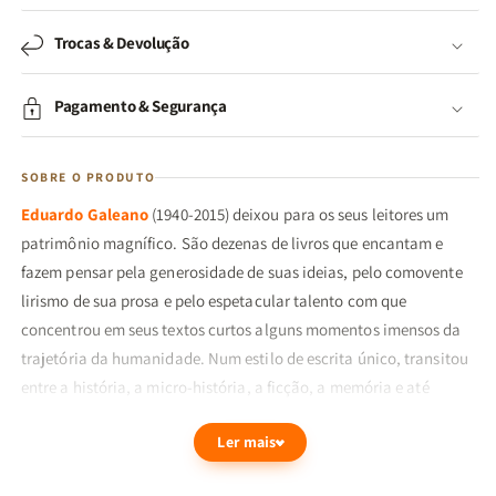
Trocas & Devolução
Pagamento & Segurança
SOBRE O PRODUTO
Eduardo Galeano
(1940-2015) deixou para os seus leitores um
patrimônio magnífico. São dezenas de livros que encantam e
fazem pensar pela generosidade de suas ideias, pelo comovente
lirismo de sua prosa e pelo espetacular talento com que
concentrou em seus textos curtos alguns momentos imensos da
trajetória da humanidade. Num estilo de escrita único, transitou
entre a história, a micro-história, a ficção, a memória e até
mesmo a poesia. Sempre à caça de histórias que merecessem ser
Ler mais
contadas, conquistou legiões de fiéis admiradores.
Escrito durante seus últimos anos de vida,
O caçador de