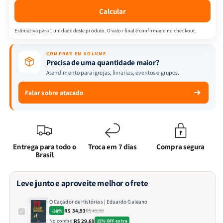
Calcular
Estimativa para 1 unidade deste produto. O valor final é confirmado no checkout.
COMPRAS EM VOLUME
Precisa de uma quantidade maior?
Atendimento para igrejas, livrarias, eventos e grupos.
Falar sobre atacado
Entrega para todo o
Troca em 7 dias
Compra segura
Brasil
Leve junto e aproveite melhor o frete
O Caçador de Histórias | Eduardo Galeano
R$ 34,93
R$ 49,90
-30%
No combo:
R$ 29,69
15% OFF extra