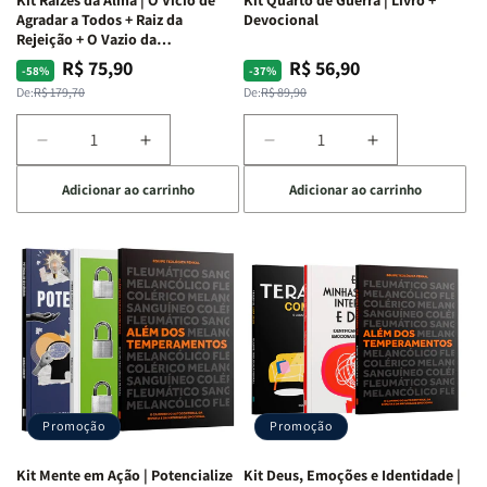
Agradar a Todos + Raiz da
Devocional
Rejeição + O Vazio da
Insatisfação.
R$ 75,90
R$ 56,90
Preço
Preço
Preço
Preço
-58%
-37%
normal
promocional
normal
promocional
De:
R$ 179,70
De:
R$ 89,90
Diminuir
Aumentar
Diminuir
Aumentar
a
a
a
a
Adicionar ao carrinho
Adicionar ao carrinho
quantidade
quantidade
quantidade
quantidade
de
de
de
de
Kit
Kit
Kit
Kit
Raizes
Raizes
Quarto
Quarto
da
da
de
de
Alma
Alma
Guerra
Guerra
|
|
|
|
O
O
Livro
Livro
Vício
Vício
+
+
de
de
Devocional
Devocional
Agradar
Agradar
Promoção
Promoção
a
a
Todos
Todos
Kit Mente em Ação | Potencialize
Kit Deus, Emoções e Identidade |