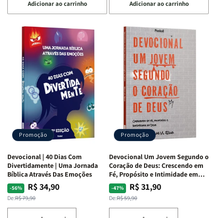
Adicionar ao carrinho
Adicionar ao carrinho
quantidade
quantidade
quantidade
quantidade
de
de
de
de
Devocional
Devocional
Devocional
Devocional
Quarto
Quarto
Café
Café
de
de
com
com
Guerra
Guerra
Mulheres
Mulheres
|
|
da
da
Isabelle
Isabelle
Bíblia
Bíblia
S.
S.
|
|
Alves
Alves
Equipe
Equipe
Teológica
Teológica
Penkal
Penkal
Promoção
Promoção
Devocional | 40 Dias Com
Devocional Um Jovem Segundo o
Divertidamente | Uma Jornada
Coração de Deus: Crescendo em
Bíblica Através Das Emoções
Fé, Propósito e Intimidade em
Deus
R$ 34,90
R$ 31,90
Preço
Preço
Preço
Preço
-56%
-47%
normal
promocional
normal
promocional
De:
R$ 79,90
De:
R$ 59,90