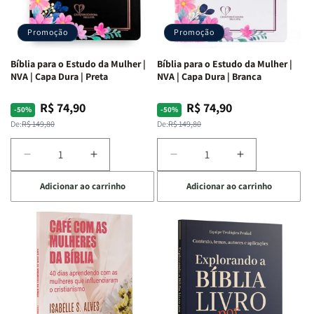
Promoção
Promoção
Bíblia para o Estudo da Mulher |
Bíblia para o Estudo da Mulher |
NVA | Capa Dura | Preta
NVA | Capa Dura | Branca
R$ 74,90
R$ 74,90
Preço
Preço
Preço
Preço
-50%
-50%
normal
promocional
normal
promocional
De:
R$ 149,80
De:
R$ 149,80
Diminuir
Aumentar
Diminuir
Aumentar
a
a
a
a
Adicionar ao carrinho
Adicionar ao carrinho
quantidade
quantidade
quantidade
quantidade
de
de
de
de
Bíblia
Bíblia
Bíblia
Bíblia
para
para
para
para
o
o
o
o
Estudo
Estudo
Estudo
Estudo
da
da
da
da
Mulher
Mulher
Mulher
Mulher
|
|
|
|