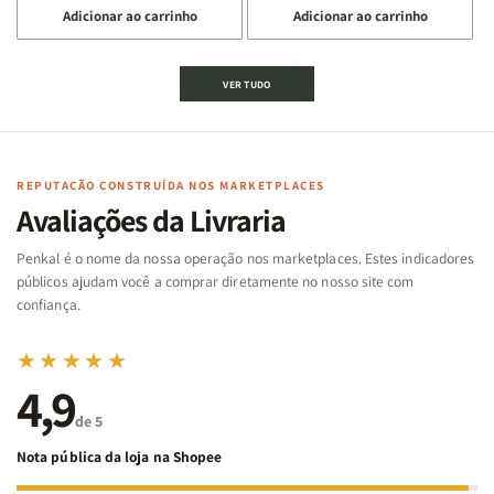
Adicionar ao carrinho
Adicionar ao carrinho
quantidade
quantidade
quantidade
quantidade
de
de
de
de
Jogo
Jogo
Jogo
Jogo
VER TUDO
Bíblico
Bíblico
da
da
de
de
memória
memória
Cartas
Cartas
|
|
|
|
Arca
Arca
Famílias
Famílias
de
de
REPUTAÇÃO CONSTRUÍDA NOS MARKETPLACES
da
da
Noé
Noé
Avaliações da Livraria
Bíblia
Bíblia
-
-
Penkal é o nome da nossa operação nos marketplaces. Estes indicadores
Penkal
Penkal
públicos ajudam você a comprar diretamente no nosso site com
confiança.
★★★★★
4,9
de 5
Nota pública da loja na Shopee