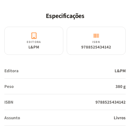
histórias
é o derradeiro presente do autor a seus leitores. A força
das histórias aqui reunidas mostra que Galeano foi, até o final,
Especificações
um caçador feliz, curioso em relação a tudo, até mesmo quanto
ao fim.
Eis o coroamento de uma obra que foi celebrada com deleite por
EDITORA
ISBN
várias gerações – e que, certamente, o será por muitas outras pela
L&PM
9788525434142
frente.
Editora
L&PM
Peso
380 g
ISBN
9788525434142
Assunto
Livros