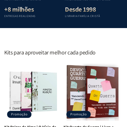
+8 milhões
Desde 1998
ENTREGAS REALIZADAS
LIVRARIA FAMÍLIA CRISTÃ
Kits para aproveitar melhor cada pedido
Promoção
Promoção
Kit Raizes da Alma | O Vício de
Kit Quarto de Guerra | Livro +