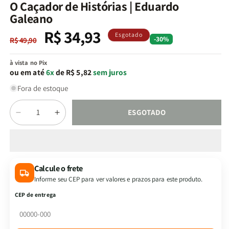
na
O Caçador de Histórias | Eduardo
janela
Galeano
modal
R$ 34,93
Preço
Preço
Esgotado
-30%
R$ 49,90
normal
promocional
à vista no Pix
ou em até
6x
de R$ 5,82
sem juros
Fora de estoque
Quantidade
ESGOTADO
Diminuir
Aumentar
a
a
quantidade
quantidade
de
de
O
O
Calcule o frete
Caçador
Caçador
Informe seu CEP para ver valores e prazos para este produto.
de
de
Histórias
Histórias
CEP de entrega
|
|
Eduardo
Eduardo
Galeano
Galeano