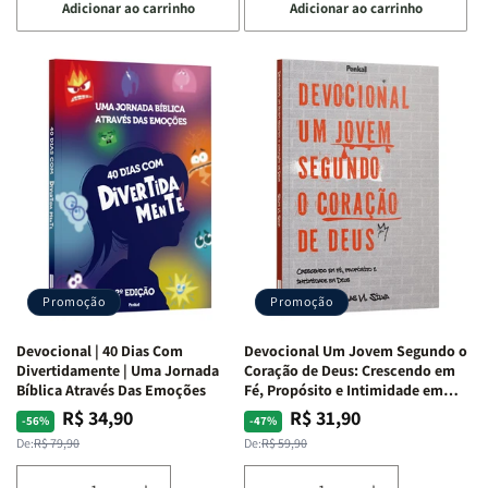
Adicionar ao carrinho
Adicionar ao carrinho
quantidade
quantidade
quantidade
quantidade
de
de
de
de
Devocional
Devocional
Devocional
Devocional
Quarto
Quarto
Café
Café
de
de
com
com
Guerra
Guerra
Mulheres
Mulheres
|
|
da
da
Isabelle
Isabelle
Bíblia
Bíblia
S.
S.
|
|
Alves
Alves
Equipe
Equipe
Teológica
Teológica
Penkal
Penkal
Promoção
Promoção
Devocional | 40 Dias Com
Devocional Um Jovem Segundo o
Divertidamente | Uma Jornada
Coração de Deus: Crescendo em
Bíblica Através Das Emoções
Fé, Propósito e Intimidade em
Deus
R$ 34,90
R$ 31,90
Preço
Preço
Preço
Preço
-56%
-47%
normal
promocional
normal
promocional
De:
R$ 79,90
De:
R$ 59,90