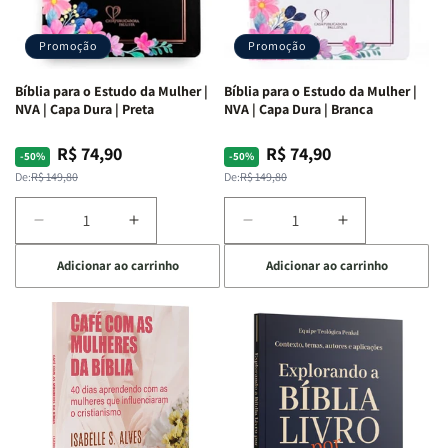
Promoção
Promoção
Bíblia para o Estudo da Mulher |
Bíblia para o Estudo da Mulher |
NVA | Capa Dura | Preta
NVA | Capa Dura | Branca
R$ 74,90
R$ 74,90
Preço
Preço
Preço
Preço
-50%
-50%
normal
promocional
normal
promocional
De:
R$ 149,80
De:
R$ 149,80
Diminuir
Aumentar
Diminuir
Aumentar
a
a
a
a
Adicionar ao carrinho
Adicionar ao carrinho
quantidade
quantidade
quantidade
quantidade
de
de
de
de
Bíblia
Bíblia
Bíblia
Bíblia
para
para
para
para
o
o
o
o
Estudo
Estudo
Estudo
Estudo
da
da
da
da
Mulher
Mulher
Mulher
Mulher
|
|
|
|