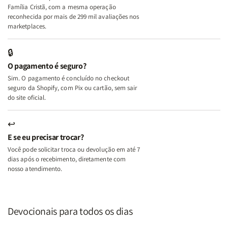
+
+
Família Cristã, com a mesma operação
A
A
reconhecida por mais de 299 mil avaliações nos
Mulher
Mulher
marketplaces.
que
que
Edifica
Edifica
🔒
o
o
O pagamento é seguro?
Lar
Lar
Sim. O pagamento é concluído no checkout
seguro da Shopify, com Pix ou cartão, sem sair
do site oficial.
↩
E se eu precisar trocar?
Você pode solicitar troca ou devolução em até 7
dias após o recebimento, diretamente com
nosso atendimento.
Devocionais para todos os dias