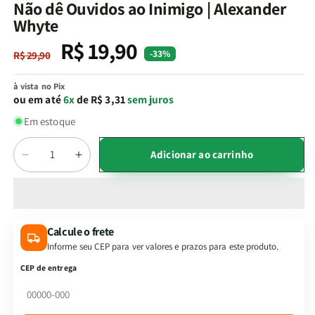
na
Não dê Ouvidos ao Inimigo | Alexander
janela
Whyte
modal
R$ 19,90
Preço
Preço
-33%
R$ 29,90
normal
promocional
à vista no Pix
ou em até
6x
de R$ 3,31
sem juros
Em estoque
Quantidade
Adicionar ao carrinho
Diminuir
Aumentar
a
a
quantidade
quantidade
de
de
Não
Não
Calcule o frete
dê
dê
Informe seu CEP para ver valores e prazos para este produto.
Ouvidos
Ouvidos
ao
ao
CEP de entrega
Inimigo
Inimigo
|
|
Alexander
Alexander