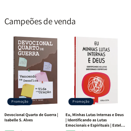
Campeões de venda
Promoção
Promoção
Devocional Quarto de Guerra |
Eu, Minhas Lutas Internas e Deus
Isabelle S. Alves
| Identificando as Lutas
Emocionais e Espirituais | Estela
Costa