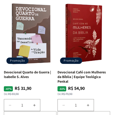
Promoção
Promoção
Devocional Quarto de Guerra |
Devocional Café com Mulheres
Isabelle S. Alves
da Bíblia | Equipe Teológica
Penkal
R$ 31,90
R$ 54,90
Preço
Preço
Preço
Preço
-47%
-31%
normal
promocional
normal
promocional
De:
R$ 59,90
De:
R$ 79,90
Diminuir
Aumentar
Diminuir
Aumentar
a
a
a
a