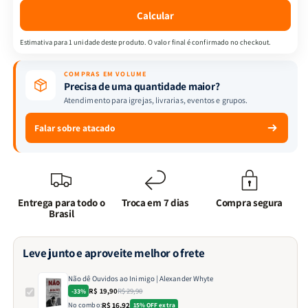
Whyte
Whyte
Calcular
Estimativa para 1 unidade deste produto. O valor final é confirmado no checkout.
COMPRAS EM VOLUME
Precisa de uma quantidade maior?
Atendimento para igrejas, livrarias, eventos e grupos.
Falar sobre atacado
Entrega para todo o
Troca em 7 dias
Compra segura
Brasil
Leve junto e aproveite melhor o frete
Não dê Ouvidos ao Inimigo | Alexander Whyte
R$ 19,90
R$ 29,90
-33%
No combo:
R$ 16,92
15% OFF extra