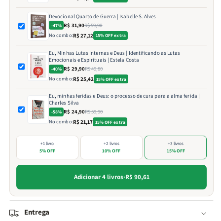
Devocional Quarto de Guerra | Isabelle S. Alves
R$ 31,90
R$ 59,90
-47%
No combo:
R$ 27,12
15% OFF extra
Eu, Minhas Lutas Internas e Deus | Identificando as Lutas
Emocionais e Espirituais | Estela Costa
R$ 29,90
R$ 49,80
-40%
No combo:
R$ 25,42
15% OFF extra
Eu, minhas feridas e Deus: o processo de cura para a alma ferida |
Charles Silva
R$ 24,90
R$ 59,90
-58%
No combo:
R$ 21,17
15% OFF extra
+1 livro
+2 livros
+3 livros
5% OFF
10% OFF
15% OFF
Adicionar 4 livros
·
R$ 90,61
Entrega