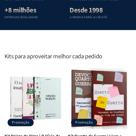
+8 milhões
Desde 1998
ENTREGAS REALIZADAS
LIVRARIA FAMÍLIA CRISTÃ
Kits para aproveitar melhor cada pedido
Promoção
Promoção
Kit Raizes da Alma | O Vício de
Kit Quarto de Guerra | Livro +