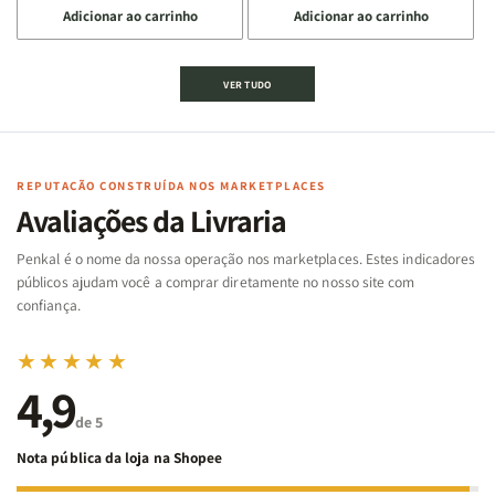
Adicionar ao carrinho
Adicionar ao carrinho
quantidade
quantidade
quantidade
quantidade
de
de
de
de
Jogo
Jogo
Jogo
Jogo
VER TUDO
Bíblico
Bíblico
da
da
de
de
memória
memória
Cartas
Cartas
|
|
|
|
Arca
Arca
Famílias
Famílias
de
de
REPUTAÇÃO CONSTRUÍDA NOS MARKETPLACES
da
da
Noé
Noé
Avaliações da Livraria
Bíblia
Bíblia
-
-
Penkal é o nome da nossa operação nos marketplaces. Estes indicadores
Penkal
Penkal
públicos ajudam você a comprar diretamente no nosso site com
confiança.
★★★★★
4,9
de 5
Nota pública da loja na Shopee