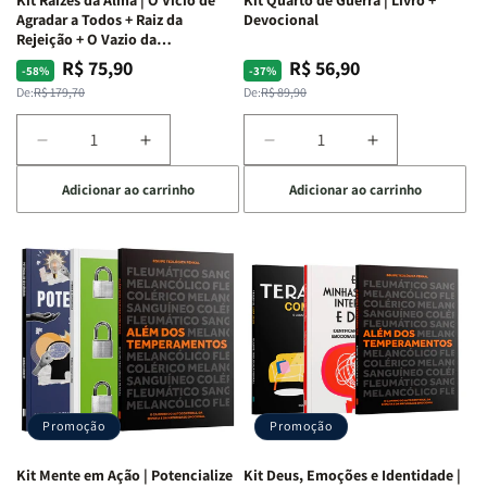
Agradar a Todos + Raiz da
Devocional
Rejeição + O Vazio da
Insatisfação.
R$ 75,90
R$ 56,90
Preço
Preço
Preço
Preço
-58%
-37%
normal
promocional
normal
promocional
De:
R$ 179,70
De:
R$ 89,90
Diminuir
Aumentar
Diminuir
Aumentar
a
a
a
a
Adicionar ao carrinho
Adicionar ao carrinho
quantidade
quantidade
quantidade
quantidade
de
de
de
de
Kit
Kit
Kit
Kit
Raizes
Raizes
Quarto
Quarto
da
da
de
de
Alma
Alma
Guerra
Guerra
|
|
|
|
O
O
Livro
Livro
Vício
Vício
+
+
de
de
Devocional
Devocional
Agradar
Agradar
Promoção
Promoção
a
a
Todos
Todos
Kit Mente em Ação | Potencialize
Kit Deus, Emoções e Identidade |