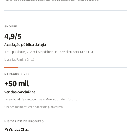
SHOPEE
4,9/5
Avaliação pública da loja
4 mil produtos, 298 mil seguidores e 100% de resposta no chat.
Livrarias Família Cristã
MERCADO LIVRE
+50 mil
Vendas concluídas
Loja oficial Penkall com selo MercadoLíder Platinum.
Um dos melhores vendedores da plataforma
HISTÓRICO DE PRODUTO
20 mil+