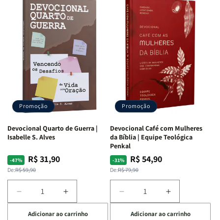
Promoção
Promoção
Devocional Quarto de Guerra |
Devocional Café com Mulheres
Isabelle S. Alves
da Bíblia | Equipe Teológica
Penkal
R$ 31,90
R$ 54,90
Preço
Preço
Preço
Preço
-47%
-31%
normal
promocional
normal
promocional
De:
R$ 59,90
De:
R$ 79,90
Diminuir
Aumentar
Diminuir
Aumentar
a
a
a
a
Adicionar ao carrinho
Adicionar ao carrinho
quantidade
quantidade
quantidade
quantidade