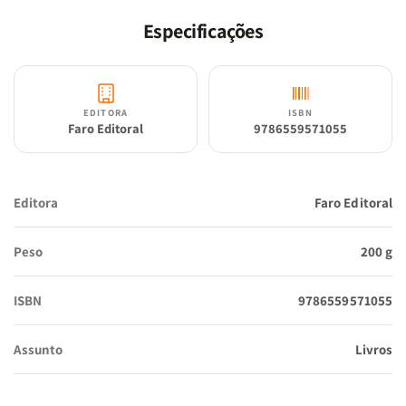
cerco de nossas dúvidas e de nossas relações sociais.
Especificações
EDITORA
ISBN
Faro Editoral
9786559571055
Editora
Faro Editoral
Peso
200 g
ISBN
9786559571055
Assunto
Livros