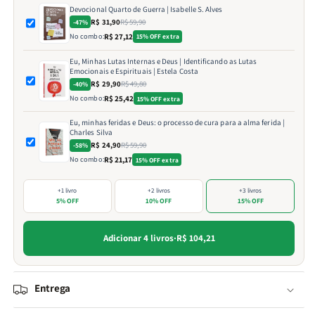
Devocional Quarto de Guerra | Isabelle S. Alves
R$ 31,90
R$ 59,90
-47%
No combo:
R$ 27,12
15% OFF extra
Eu, Minhas Lutas Internas e Deus | Identificando as Lutas
Emocionais e Espirituais | Estela Costa
R$ 29,90
R$ 49,80
-40%
No combo:
R$ 25,42
15% OFF extra
Eu, minhas feridas e Deus: o processo de cura para a alma ferida |
Charles Silva
R$ 24,90
R$ 59,90
-58%
No combo:
R$ 21,17
15% OFF extra
+1 livro
+2 livros
+3 livros
5% OFF
10% OFF
15% OFF
Adicionar 4 livros
·
R$ 104,21
Entrega