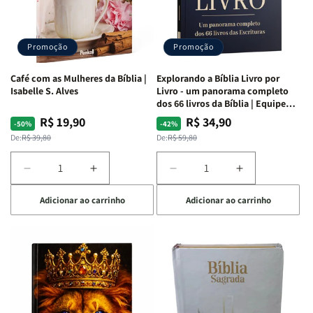
|
|
|
|
Capa
Capa
Capa
Capa
Dura
Dura
Dura
Dura
Promoção
Promoção
|
|
|
|
Preta
Preta
Branca
Branca
Café com as Mulheres da Bíblia |
Explorando a Bíblia Livro por
Isabelle S. Alves
Livro - um panorama completo
dos 66 livros da Bíblia | Equipe
teológica Penkal
R$ 19,90
R$ 34,90
Preço
Preço
Preço
Preço
-50%
-42%
normal
promocional
normal
promocional
De:
R$ 39,80
De:
R$ 59,80
Diminuir
Aumentar
Diminuir
Aumentar
a
a
a
a
Adicionar ao carrinho
Adicionar ao carrinho
quantidade
quantidade
quantidade
quantidade
de
de
de
de
Café
Café
Explorando
Explorando
com
com
a
a
as
as
Bíblia
Bíblia
Mulheres
Mulheres
Livro
Livro
da
da
por
por
Bíblia
Bíblia
Livro
Livro