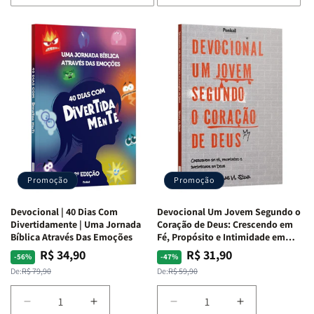
de
de
de
de
Devocional
Devocional
Devocional
Devocional
Quarto
Quarto
Café
Café
de
de
com
com
Guerra
Guerra
Mulheres
Mulheres
|
|
da
da
Isabelle
Isabelle
Bíblia
Bíblia
S.
S.
|
|
Alves
Alves
Equipe
Equipe
Teológica
Teológica
Penkal
Penkal
Promoção
Promoção
Devocional | 40 Dias Com
Devocional Um Jovem Segundo o
Divertidamente | Uma Jornada
Coração de Deus: Crescendo em
Bíblica Através Das Emoções
Fé, Propósito e Intimidade em
Deus
R$ 34,90
R$ 31,90
Preço
Preço
Preço
Preço
-56%
-47%
normal
promocional
normal
promocional
De:
R$ 79,90
De:
R$ 59,90
Diminuir
Aumentar
Diminuir
Aumentar