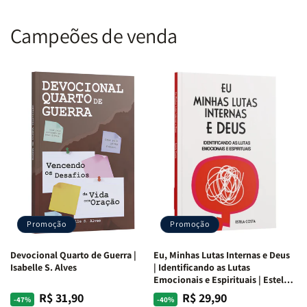
Campeões de venda
Promoção
Promoção
Devocional Quarto de Guerra |
Eu, Minhas Lutas Internas e Deus
Isabelle S. Alves
| Identificando as Lutas
Emocionais e Espirituais | Estela
Costa
R$ 31,90
R$ 29,90
Preço
Preço
Preço
Preço
-47%
-40%