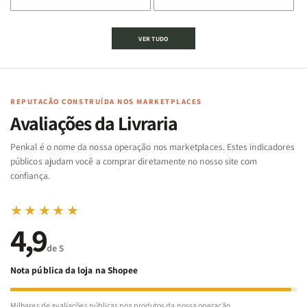
de
de
de
de
Jogo
Jogo
Jogo
Jogo
VER TUDO
Bíblico
Bíblico
da
da
de
de
memória
memória
Cartas
Cartas
|
|
|
|
Arca
Arca
Famílias
Famílias
de
de
REPUTAÇÃO CONSTRUÍDA NOS MARKETPLACES
da
da
Noé
Noé
Avaliações da Livraria
Bíblia
Bíblia
-
-
Penkal é o nome da nossa operação nos marketplaces. Estes indicadores
Penkal
Penkal
públicos ajudam você a comprar diretamente no nosso site com
confiança.
★★★★★
4,9
de 5
Nota pública da loja na Shopee
Milhares de avaliações públicas nos produtos da nossa operação.