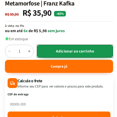
na
Metamorfose | Franz Kafka
janela
modal
R$ 35,90
Preço
Preço
-40%
R$ 59,90
normal
promocional
à vista no Pix
ou em até
6x
de R$ 5,98
sem juros
Em estoque
Quantidade
Adicionar ao carrinho
Diminuir
Aumentar
a
a
quantidade
quantidade
Compre já
de
de
Metamorfose
Metamorfose
Calcule o frete
|
|
Franz
Franz
Informe seu CEP para ver valores e prazos para este produto.
Kafka
Kafka
CEP de entrega