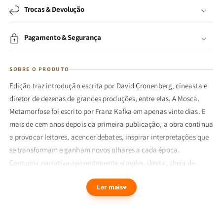
Trocas & Devolução
Pagamento & Segurança
SOBRE O PRODUTO
Edição traz introdução escrita por David Cronenberg, cineasta e
diretor de dezenas de grandes produções, entre elas, A Mosca.
Metamorfose foi escrito por Franz Kafka em apenas vinte dias. E
mais de cem anos depois da primeira publicação, a obra continua
a provocar leitores, acender debates, inspirar interpretações que
se transformam e ganham novos olhares a cada época.
Com uma narrativa aparentemente simples, direta, cheia de
absurdos, o autor construiu uma obra farta em camadas; a partir
Ler mais
do olhar do homem que virou inseto e de como o mundo ao seu
redor reage tão naturalmente a ele, a história traz temas tão
universais como a paralisia, a transformação, o despertar no