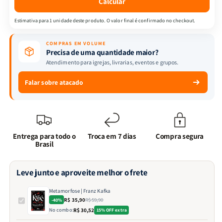
Calcular
Estimativa para 1 unidade deste produto. O valor final é confirmado no checkout.
COMPRAS EM VOLUME
Precisa de uma quantidade maior?
Atendimento para igrejas, livrarias, eventos e grupos.
Falar sobre atacado
Entrega para todo o
Troca em 7 dias
Compra segura
Brasil
Leve junto e aproveite melhor o frete
Metamorfose | Franz Kafka
R$ 35,90
R$ 59,90
-40%
No combo:
R$ 30,52
15% OFF extra