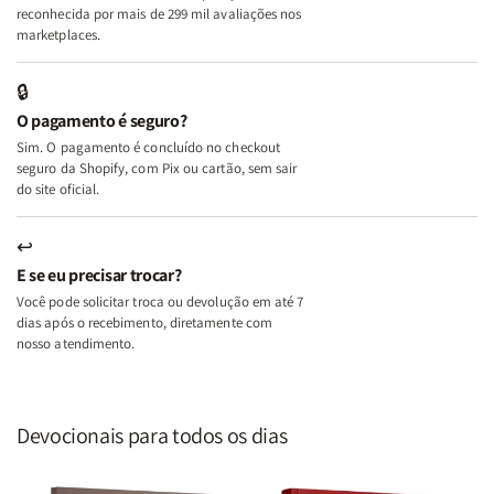
A
A
reconhecida por mais de 299 mil avaliações nos
Mulher
Mulher
marketplaces.
que
que
Edifica
Edifica
🔒
o
o
O pagamento é seguro?
Lar
Lar
Sim. O pagamento é concluído no checkout
seguro da Shopify, com Pix ou cartão, sem sair
do site oficial.
↩
E se eu precisar trocar?
Você pode solicitar troca ou devolução em até 7
dias após o recebimento, diretamente com
nosso atendimento.
Devocionais para todos os dias