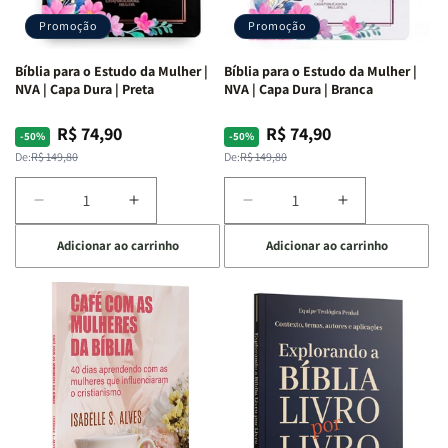
Promoção
Promoção
Bíblia para o Estudo da Mulher |
Bíblia para o Estudo da Mulher |
NVA | Capa Dura | Preta
NVA | Capa Dura | Branca
R$ 74,90
R$ 74,90
Preço
Preço
Preço
Preço
-50%
-50%
normal
promocional
normal
promocional
De:
R$ 149,80
De:
R$ 149,80
Diminuir
Aumentar
Diminuir
Aumentar
a
a
a
a
Adicionar ao carrinho
Adicionar ao carrinho
quantidade
quantidade
quantidade
quantidade
de
de
de
de
Bíblia
Bíblia
Bíblia
Bíblia
para
para
para
para
o
o
o
o
Estudo
Estudo
Estudo
Estudo
da
da
da
da
Mulher
Mulher
Mulher
Mulher
|
|
|
|
NVA
NVA
NVA
NVA