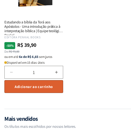
Crianças
Crian
Jovens
Joven
Gamers
Game
Estudando a bíblia da Torá aos
Apóstolos - Uma introdução prática à
interpretação bíblica | Equipe teológica
Penkal
Fornecedor:
EDITORA PENKAL BOOKS
R$ 39,90
Preço
Preço
-50%
normal
De:
promocional
R$ 79,80
ou em até
6x de R$ 6,65
sem juros
Disponível em 15 dias úteis
Diminuir
Aumentar
a
a
quantidade
Adicionar ao carrinho
quantidade
de
de
Estudando
Estudando
a
a
bíblia
bíblia
da
da
Mais vendidos
Torá
Torá
Os títulos mais escolhidos por nossos leitores.
aos
aos