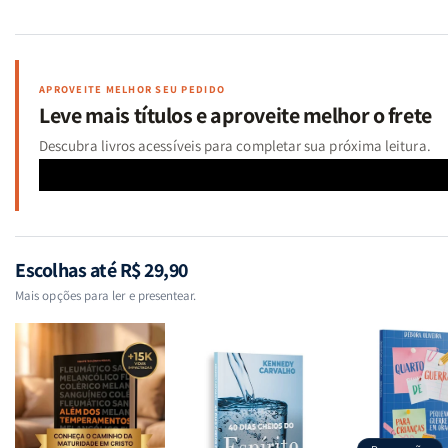
Apóstolos
Apóstolos
-
-
Uma
Uma
introdução
introdução
APROVEITE MELHOR SEU PEDIDO
prática
prática
Leve mais títulos e aproveite melhor o frete
à
à
interpretação
interpretação
Descubra livros acessíveis para completar sua próxima leitura.
bíblica
bíblica
|
|
Equipe
Equipe
teológica
teológica
Penkal
Penkal
Escolhas até R$ 29,90
Mais opções para ler e presentear.