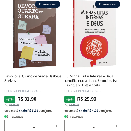
Promoção
Promoção
Devocional Quarto de Guerra | Isabelle
Eu, Minhas Lutas Internas e Deus |
S. Alves
Identificando as Lutas Emocionais e
Espirituais | Estela Costa
Fornecedor:
EDITORA PENKAL BOOKS
Fornecedor:
EDITORA PENKAL BOOKS
R$ 31,90
R$ 29,90
Preço
Preço
Preço
Preço
-47%
-40%
normal
De:
promocional
R$ 59,90
normal
De:
promocional
R$ 49,80
ou em até
6x de R$ 5,31
sem juros
ou em até
6x de R$ 4,98
sem juros
Em estoque
Em estoque
Diminuir
Aumentar
Diminuir
Aumen