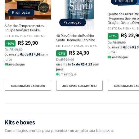
Promoção
Promoção
Quarto de Guerra Par
| Pequenos Guerreir
Promoção
Oração - Débora Oliv
Além dos Temperamentos |
Fornecedor:
EDITORA PENKAL 
Equipe teológica Penkal
R$ 22,9
Preço
Preço
40 Dias Cheios do Espírito
Fornecedor:
EDITORA PENKAL BOOKS
-62%
Santo | Kennedy Carvalho
R$ 29,90
Preço
Preço
De:
R$ 59,90
normal
promocional
-40%
Fornecedor:
EDITORA PENKAL BOOKS
ou em até
6x de R$ 3
De:
R$ 49,80
normal
promocional
R$ 24,90
juros
Preço
Preço
-17%
ou em até
6x de R$ 4,98
sem
Em estoque
juros
De:
R$ 29,90
normal
promocional
ou em até
6x de R$ 4,15
sem
Em estoque
juros
Em estoque
ADICIONAR AO CARRINHO
ADICIONAR AO CARRINHO
ADICIONAR AO CA
Kits e boxes
Combinações prontas para presentear ou ampliar sua biblioteca.