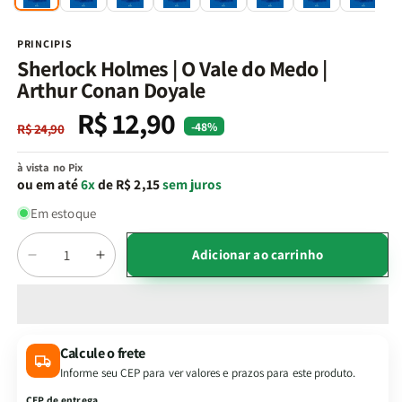
na
n
janela
j
modal
m
PRINCIPIS
Sherlock Holmes | O Vale do Medo |
Arthur Conan Doyale
R$ 12,90
Preço
Preço
-48%
R$ 24,90
normal
promocional
à vista no Pix
ou em até
6x
de R$ 2,15
sem juros
Em estoque
Quantidade
Adicionar ao carrinho
Diminuir
Aumentar
a
a
quantidade
quantidade
de
de
Sherlock
Sherlock
Calcule o frete
Holmes
Holmes
Informe seu CEP para ver valores e prazos para este produto.
|
|
O
O
CEP de entrega