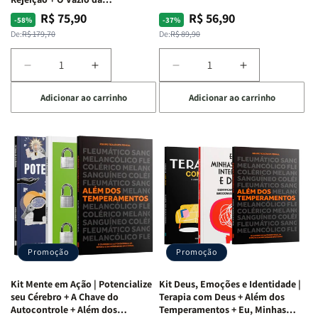
Insatisfação.
R$ 75,90
R$ 56,90
Preço
Preço
Preço
Preço
-58%
-37%
normal
promocional
normal
promocional
De:
R$ 179,70
De:
R$ 89,90
Diminuir
Aumentar
Diminuir
Aumentar
a
a
a
a
Adicionar ao carrinho
Adicionar ao carrinho
quantidade
quantidade
quantidade
quantidade
de
de
de
de
Kit
Kit
Kit
Kit
Raizes
Raizes
Quarto
Quarto
da
da
de
de
Alma
Alma
Guerra
Guerra
|
|
|
|
O
O
Livro
Livro
Vício
Vício
+
+
de
de
Devocional
Devocional
Agradar
Agradar
Promoção
Promoção
a
a
Todos
Todos
Kit Mente em Ação | Potencialize
Kit Deus, Emoções e Identidade |
+
+
seu Cérebro + A Chave do
Terapia com Deus + Além dos
Raiz
Raiz
Autocontrole + Além dos
Temperamentos + Eu, Minhas