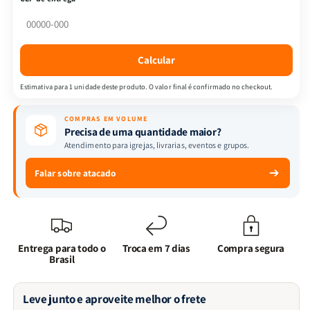
Vale
Vale
do
do
Medo
Medo
|
|
Calcular
Arthur
Arthur
Conan
Conan
Estimativa para 1 unidade deste produto. O valor final é confirmado no checkout.
Doyale
Doyale
COMPRAS EM VOLUME
Precisa de uma quantidade maior?
Atendimento para igrejas, livrarias, eventos e grupos.
Falar sobre atacado
Entrega para todo o
Troca em 7 dias
Compra segura
Brasil
Leve junto e aproveite melhor o frete