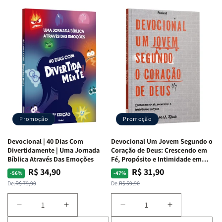
Devocional
Devocional
Devocional
Devocional
Quarto
Quarto
Café
Café
de
de
com
com
Guerra
Guerra
Mulheres
Mulheres
|
|
da
da
Isabelle
Isabelle
Bíblia
Bíblia
S.
S.
|
|
Alves
Alves
Equipe
Equipe
Teológica
Teológica
Penkal
Penkal
Promoção
Promoção
Devocional | 40 Dias Com
Devocional Um Jovem Segundo o
Divertidamente | Uma Jornada
Coração de Deus: Crescendo em
Bíblica Através Das Emoções
Fé, Propósito e Intimidade em
Deus
R$ 34,90
R$ 31,90
Preço
Preço
Preço
Preço
-56%
-47%
normal
promocional
normal
promocional
De:
R$ 79,90
De:
R$ 59,90
Diminuir
Aumentar
Diminuir
Aumentar
a
a
a
a