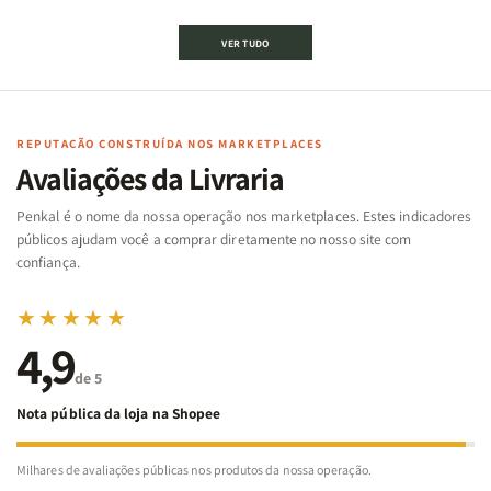
de
de
de
de
Jogo
Jogo
Jogo
Jogo
VER TUDO
Bíblico
Bíblico
da
da
de
de
memória
memória
Cartas
Cartas
|
|
|
|
Arca
Arca
Famílias
Famílias
de
de
REPUTAÇÃO CONSTRUÍDA NOS MARKETPLACES
da
da
Noé
Noé
Avaliações da Livraria
Bíblia
Bíblia
-
-
Penkal é o nome da nossa operação nos marketplaces. Estes indicadores
Penkal
Penkal
públicos ajudam você a comprar diretamente no nosso site com
confiança.
★★★★★
4,9
de 5
Nota pública da loja na Shopee
Milhares de avaliações públicas nos produtos da nossa operação.