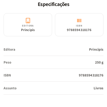
Especificações
EDITORA
ISBN
Principis
9788594318176
Editora
Principis
Peso
250 g
ISBN
9788594318176
Assunto
Livros