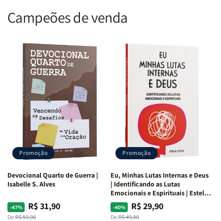
Campeões de venda
Promoção
Promoção
Devocional Quarto de Guerra |
Eu, Minhas Lutas Internas e Deus
Isabelle S. Alves
| Identificando as Lutas
Emocionais e Espirituais | Estela
Costa
R$ 31,90
R$ 29,90
Preço
Preço
Preço
Preço
-47%
-40%
normal
promocional
normal
promocional
De:
R$ 59,90
De:
R$ 49,80