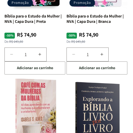
Promoção
Promoção
Bíblia para o Estudo da Mulher |
Bíblia para o Estudo da Mulher |
NVA | Capa Dura | Preta
NVA | Capa Dura | Branca
R$ 74,90
R$ 74,90
Preço
Preço
Preço
Preço
-50%
-50%
normal
promocional
normal
promocional
De:
R$ 149,80
De:
R$ 149,80
Diminuir
Aumentar
Diminuir
Aumentar
a
a
a
a
Adicionar ao carrinho
Adicionar ao carrinho
quantidade
quantidade
quantidade
quantidade
de
de
de
de
Bíblia
Bíblia
Bíblia
Bíblia
para
para
para
para
o
o
o
o
Estudo
Estudo
Estudo
Estudo
da
da
da
da
Mulher
Mulher
Mulher
Mulher
|
|
|
|
NVA
NVA
NVA
NVA
|
|
|
|