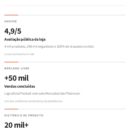
SHOPEE
4,9/5
Avaliação pública da loja
4 mil produtos, 298 mil seguidores e 100% de resposta no chat.
Livrarias Família Cristã
MERCADO LIVRE
+50 mil
Vendas concluídas
Loja oficial Penkall com selo MercadoLíder Platinum.
Um dos melhores vendedores da plataforma
HISTÓRICO DE PRODUTO
20 mil+