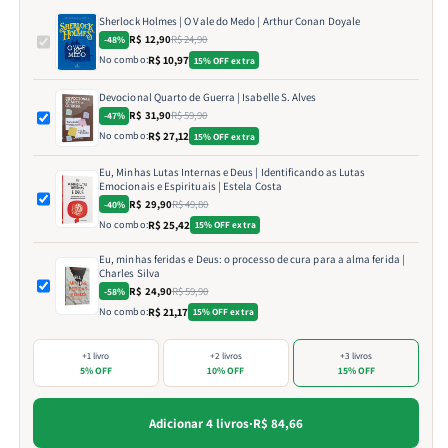
Sherlock Holmes | O Vale do Medo | Arthur Conan Doyale
R$ 12,90
R$ 24,90
-48%
No combo:
R$ 10,97
15% OFF extra
Devocional Quarto de Guerra | Isabelle S. Alves
R$ 31,90
R$ 59,90
-47%
No combo:
R$ 27,12
15% OFF extra
Eu, Minhas Lutas Internas e Deus | Identificando as Lutas
Emocionais e Espirituais | Estela Costa
R$ 29,90
R$ 49,80
-40%
No combo:
R$ 25,42
15% OFF extra
Eu, minhas feridas e Deus: o processo de cura para a alma ferida |
Charles Silva
R$ 24,90
R$ 59,90
-58%
No combo:
R$ 21,17
15% OFF extra
+1 livro
+2 livros
+3 livros
5% OFF
10% OFF
15% OFF
Adicionar 4 livros
·
R$ 84,66