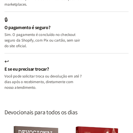
Mulher
Mulher
marketplaces.
que
que
Edifica
Edifica
🔒
o
o
O pagamento é seguro?
Lar
Lar
Sim. O pagamento é concluído no checkout
seguro da Shopify, com Pix ou cartão, sem sair
do site oficial.
↩
E se eu precisar trocar?
Você pode solicitar troca ou devolução em até 7
dias após o recebimento, diretamente com
nosso atendimento.
Devocionais para todos os dias