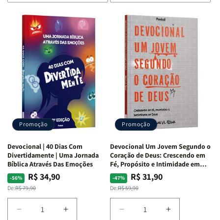
de
de
de
de
Devocional
Devocional
Devocional
Devocional
Quarto
Quarto
Café
Café
de
de
com
com
Guerra
Guerra
Mulheres
Mulheres
|
|
da
da
Isabelle
Isabelle
Bíblia
Bíblia
S.
S.
|
|
Alves
Alves
Equipe
Equipe
Teológica
Teológica
Penkal
Penkal
Promoção
Promoção
Devocional | 40 Dias Com
Devocional Um Jovem Segundo o
Divertidamente | Uma Jornada
Coração de Deus: Crescendo em
Bíblica Através Das Emoções
Fé, Propósito e Intimidade em
Deus
R$ 34,90
R$ 31,90
Preço
Preço
Preço
Preço
-56%
-47%
normal
promocional
normal
promocional
De:
R$ 79,90
De:
R$ 59,90
Diminuir
Aumentar
Diminuir
Aumentar