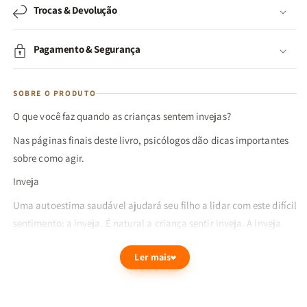
Trocas & Devolução
Pagamento & Segurança
SOBRE O PRODUTO
O que você faz quando as crianças sentem invejas?
Nas páginas finais deste livro, psicólogos dão dicas importantes
sobre como agir.
Inveja
Uma autoestima saudável ajudará seu filho a lidar com este difícil
sentimento: a inveja. É natural a criança sentir inveja. A inveja
expressa o desejo de ter (ou ser) algo que o outro tem (ou é) ...
Ler mais
Crianças podem ter inveja do brinquedo dos outros, das
habilidades e até mesmo das amizades. Você pode ajudar o seu
filho a lutar contra esse sentimento ensinando-o como amar e