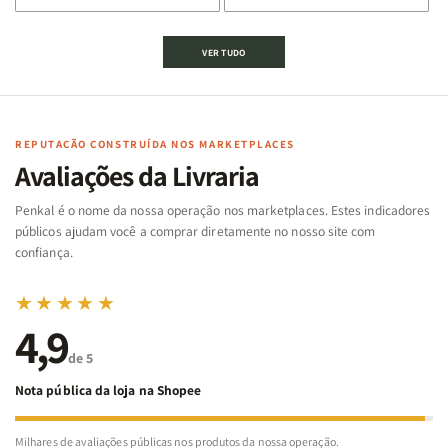
de
de
de
de
Jogo
Jogo
Jogo
Jogo
VER TUDO
Bíblico
Bíblico
da
da
de
de
memória
memória
Cartas
Cartas
|
|
|
|
Arca
Arca
Famílias
Famílias
de
de
REPUTAÇÃO CONSTRUÍDA NOS MARKETPLACES
da
da
Noé
Noé
Avaliações da Livraria
Bíblia
Bíblia
-
-
Penkal é o nome da nossa operação nos marketplaces. Estes indicadores
Penkal
Penkal
públicos ajudam você a comprar diretamente no nosso site com
confiança.
★★★★★
4,9
de 5
Nota pública da loja na Shopee
Milhares de avaliações públicas nos produtos da nossa operação.