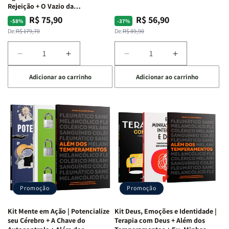
Rejeição + O Vazio da
Insatisfação.
R$ 75,90
R$ 56,90
Preço
Preço
Preço
Preço
-58%
-37%
normal
promocional
normal
promocional
De:
R$ 179,70
De:
R$ 89,90
Diminuir
Aumentar
Diminuir
Aumentar
a
a
a
a
Adicionar ao carrinho
Adicionar ao carrinho
quantidade
quantidade
quantidade
quantidade
de
de
de
de
Kit
Kit
Kit
Kit
Raizes
Raizes
Quarto
Quarto
da
da
de
de
Alma
Alma
Guerra
Guerra
|
|
|
|
O
O
Livro
Livro
Vício
Vício
+
+
de
de
Devocional
Devocional
Agradar
Agradar
Promoção
Promoção
a
a
Todos
Todos
Kit Mente em Ação | Potencialize
Kit Deus, Emoções e Identidade |
+
+
seu Cérebro + A Chave do
Terapia com Deus + Além dos