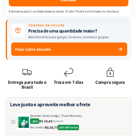
Estimativa para 1 unidade deste produto. O valor final é confirmado no checkout.
COMPRAS EM VOLUME
Precisa de uma quantidade maior?
Atendimento para igrejas, livrarias, eventos e grupos.
Falar sobre atacado
Entrega para todo o
Troca em 7 dias
Compra segura
Brasil
Leve junto e aproveite melhor o frete
Quando Sinto Inveja | Trace Moroney
R$ 24,43
R$ 34,90
-30%
No combo:
R$ 20,77
15% OFF extra