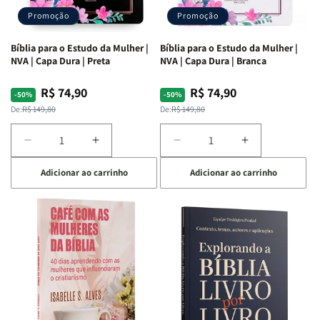
Promoção
Promoção
Bíblia para o Estudo da Mulher |
Bíblia para o Estudo da Mulher |
NVA | Capa Dura | Preta
NVA | Capa Dura | Branca
R$ 74,90
R$ 74,90
Preço
Preço
Preço
Preço
-50%
-50%
normal
promocional
normal
promocional
De:
R$ 149,80
De:
R$ 149,80
Diminuir
Aumentar
Diminuir
Aumentar
a
a
a
a
Adicionar ao carrinho
Adicionar ao carrinho
quantidade
quantidade
quantidade
quantidade
de
de
de
de
Bíblia
Bíblia
Bíblia
Bíblia
para
para
para
para
o
o
o
o
Estudo
Estudo
Estudo
Estudo
da
da
da
da
Mulher
Mulher
Mulher
Mulher
|
|
|
|
NVA
NVA
NVA
NVA