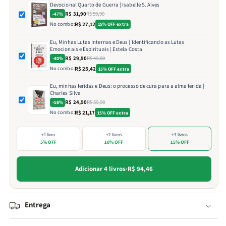
Devocional Quarto de Guerra | Isabelle S. Alves
R$ 31,90
R$ 59,90
-47%
No combo:
R$ 27,12
15% OFF extra
Eu, Minhas Lutas Internas e Deus | Identificando as Lutas
Emocionais e Espirituais | Estela Costa
R$ 29,90
R$ 49,80
-40%
No combo:
R$ 25,42
15% OFF extra
Eu, minhas feridas e Deus: o processo de cura para a alma ferida |
Charles Silva
R$ 24,90
R$ 59,90
-58%
No combo:
R$ 21,17
15% OFF extra
+1 livro
+2 livros
+3 livros
5% OFF
10% OFF
15% OFF
Adicionar 4 livros
·
R$ 94,46
Entrega