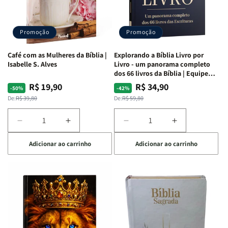
|
|
|
|
Capa
Capa
Capa
Capa
Dura
Dura
Dura
Dura
Promoção
Promoção
|
|
|
|
Preta
Preta
Branca
Branca
Café com as Mulheres da Bíblia |
Explorando a Bíblia Livro por
Isabelle S. Alves
Livro - um panorama completo
dos 66 livros da Bíblia | Equipe
teológica Penkal
R$ 19,90
R$ 34,90
Preço
Preço
Preço
Preço
-50%
-42%
normal
promocional
normal
promocional
De:
R$ 39,80
De:
R$ 59,80
Diminuir
Aumentar
Diminuir
Aumentar
a
a
a
a
Adicionar ao carrinho
Adicionar ao carrinho
quantidade
quantidade
quantidade
quantidade
de
de
de
de
Café
Café
Explorando
Explorando
com
com
a
a
as
as
Bíblia
Bíblia
Mulheres
Mulheres
Livro
Livro
da
da
por
por
Bíblia
Bíblia
Livro
Livro