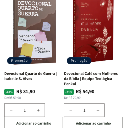
Promoção
Promoção
Devocional Quarto de Guerra |
Devocional Café com Mulheres
Isabelle S. Alves
da Bíblia | Equipe Teológica
Penkal
R$ 31,90
R$ 54,90
Preço
Preço
Preço
Preço
-47%
-31%
normal
promocional
normal
promocional
De:
R$ 59,90
De:
R$ 79,90
Diminuir
Aumentar
Diminuir
Aumentar
a
a
a
a
Adicionar ao carrinho
Adicionar ao carrinho
quantidade
quantidade
quantidade
quantidade