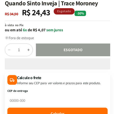
na
Quando Sinto Inveja | Trace Moroney
janela
modal
R$ 24,43
Preço
Preço
Esgotado
-30%
R$ 34,90
normal
promocional
à vista no Pix
ou em até
6x
de R$ 4,07
sem juros
Fora de estoque
Quantidade
ESGOTADO
Diminuir
Aumentar
a
a
quantidade
quantidade
de
de
Quando
Quando
Calcule o frete
Sinto
Sinto
Informe seu CEP para ver valores e prazos para este produto.
Inveja
Inveja
|
|
CEP de entrega
Trace
Trace
Moroney
Moroney
Calcular