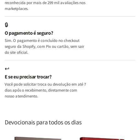
A
A
reconhecida por mais de 299 mil avaliações nos
Mulher
Mulher
marketplaces.
que
que
Edifica
Edifica
🔒
o
o
O pagamento é seguro?
Lar
Lar
Sim. O pagamento é concluído no checkout
seguro da Shopify, com Pix ou cartão, sem sair
do site oficial.
↩
E se eu precisar trocar?
Você pode solicitar troca ou devolução em até 7
dias após o recebimento, diretamente com
nosso atendimento.
Devocionais para todos os dias