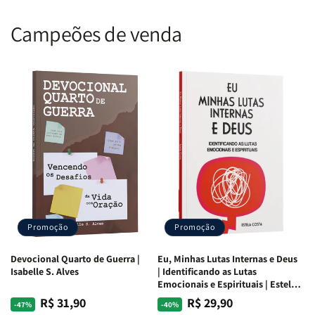
Campeões de venda
Promoção
Promoção
Devocional Quarto de Guerra |
Eu, Minhas Lutas Internas e Deus
Isabelle S. Alves
| Identificando as Lutas
Emocionais e Espirituais | Estela
Costa
R$ 31,90
R$ 29,90
Preço
Preço
Preço
Preço
-47%
-40%