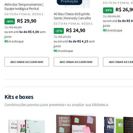
Promoção
Fornecedor:
EDITORA PENKAL 
Além dos Temperamentos |
R$ 26,9
Equipe teológica Penkal
Preço
Preço
-55%
40 Dias Cheios do Espírito
Fornecedor:
EDITORA PENKAL BOOKS
De:
R$ 59,90
normal
promocional
Santo | Kennedy Carvalho
R$ 29,90
Preço
Preço
ou em até
6x de R$ 4
-40%
Fornecedor:
EDITORA PENKAL BOOKS
juros
De:
R$ 49,80
normal
promocional
R$ 24,90
Preço
Preço
Em estoque
-17%
ou em até
6x de R$ 4,98
sem
juros
De:
R$ 29,90
normal
promocional
ou em até
6x de R$ 4,15
sem
Em estoque
juros
Em estoque
ADICIONAR AO CARRINHO
ADICIONAR AO CARRINHO
ADICIONAR AO CA
Kits e boxes
Combinações prontas para presentear ou ampliar sua biblioteca.