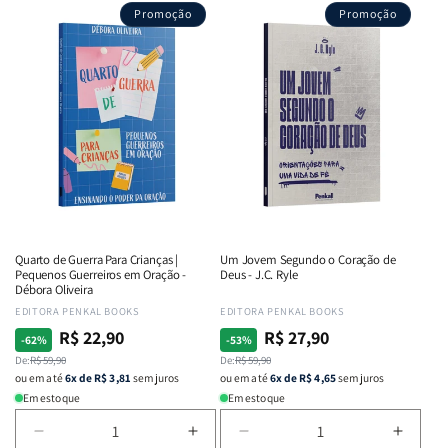
Promoção
Promoção
Quarto de Guerra Para Crianças |
Um Jovem Segundo o Coração de
Pequenos Guerreiros em Oração -
Deus - J.C. Ryle
Débora Oliveira
Fornecedor:
EDITORA PENKAL BOOKS
Fornecedor:
EDITORA PENKAL BOOKS
R$ 22,90
R$ 27,90
Preço
Preço
Preço
Preço
-62%
-53%
normal
De:
promocional
R$ 59,90
normal
De:
promocional
R$ 59,90
ou em até
6x de R$ 3,81
sem juros
ou em até
6x de R$ 4,65
sem juros
Em estoque
Em estoque
Diminuir
Aumentar
Diminuir
Aumen