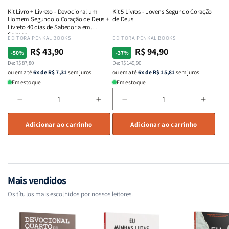
de
de
Kit Livro + Livreto - Devocional um
Kit 5 Livros - Jovens Segundo Coração
Deus
Deus
Homem Segundo o Coração de Deus +
de Deus
-
-
Livreto 40 dias de Sabedoria em
Salmos
Clara
Clara
Fornecedor:
EDITORA PENKAL BOOKS
Fornecedor:
EDITORA PENKAL BOOKS
Menezes
Menezes
R$ 43,90
R$ 94,90
Preço
Preço
Preço
Preço
-50%
-37%
normal
De:
promocional
R$ 87,80
normal
De:
promocional
R$ 149,90
ou em até
6x de R$ 7,31
sem juros
ou em até
6x de R$ 15,81
sem juros
Em estoque
Em estoque
Diminuir
Aumentar
Diminuir
Aumen
a
a
a
a
quantidade
Adicionar ao carrinho
quantidade
quantidade
Adicionar ao carrinho
quant
de
de
de
de
Kit
Kit
Kit
Kit
Livro
Livro
5
5
+
+
Livros
Livros
Livreto
Livreto
-
-
Mais vendidos
-
-
Jovens
Joven
Os títulos mais escolhidos por nossos leitores.
Devocional
Devocional
Segundo
Segun
um
um
Coração
Coraç
Homem
Homem
de
de