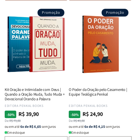
de
de
de
de
Deus
Deus
Devocional
Devoc
Promoção
Promoção
escolhe
escolhe
Eu
Eu
os
os
e
e
Improvavéis
Improvavéis
Deus
Deus
-
-
|
|
Por
Por
Primavera
Prima
que
que
|
|
o
o
Livro
Livro
que
que
de
de
Deus
Deus
Oração
Oraçã
procura
procura
é
é
um
um
Kit Oração e Intimidade com Deus |
O Poder da Oração pelo Casamento |
coração
coração
Quando a Oração Muda, Tudo Muda +
Equipe Teológica Penkal
disponível
disponível
Devocional Orando a Palavra
Fornecedor:
EDITORA PENKAL BOOKS
Fornecedor:
EDITORA PENKAL BOOKS
R$ 39,90
R$ 24,90
Preço
Preço
Preço
Preço
-50%
-50%
normal
De:
promocional
R$ 79,80
normal
De:
promocional
R$ 49,80
ou em até
6x de R$ 6,65
sem juros
ou em até
6x de R$ 4,15
sem juros
Em estoque
Em estoque