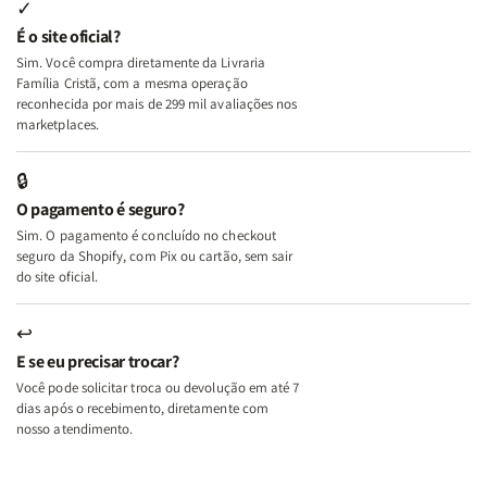
Internas
Internas
Deus
Deus
✓
e
e
É o site oficial?
Deus
Deus
Sim. Você compra diretamente da Livraria
+
+
Família Cristã, com a mesma operação
A
A
reconhecida por mais de 299 mil avaliações nos
Mulher
Mulher
marketplaces.
que
que
Edifica
Edifica
🔒
o
o
O pagamento é seguro?
Lar
Lar
Sim. O pagamento é concluído no checkout
seguro da Shopify, com Pix ou cartão, sem sair
do site oficial.
↩
E se eu precisar trocar?
Você pode solicitar troca ou devolução em até 7
dias após o recebimento, diretamente com
nosso atendimento.