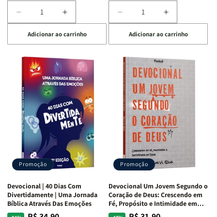
Diminuir
Aumentar
Diminuir
Aumentar
a
a
a
a
Adicionar ao carrinho
Adicionar ao carrinho
quantidade
quantidade
quantidade
quantidade
de
de
de
de
Devocional
Devocional
Devocional
Devocional
Quarto
Quarto
Café
Café
de
de
com
com
Guerra
Guerra
Mulheres
Mulheres
|
|
da
da
Isabelle
Isabelle
Bíblia
Bíblia
S.
S.
|
|
Alves
Alves
Equipe
Equipe
Teológica
Teológica
Penkal
Penkal
Promoção
Promoção
Devocional | 40 Dias Com
Devocional Um Jovem Segundo o
Divertidamente | Uma Jornada
Coração de Deus: Crescendo em
Bíblica Através Das Emoções
Fé, Propósito e Intimidade em
Deus
R$ 34,90
R$ 31,90