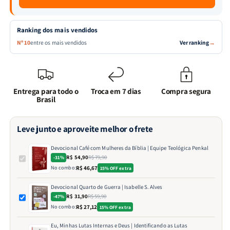
Ranking dos mais vendidos
Ver ranking
→
Nº 10
entre os mais vendidos
Entrega para todo o
Troca em 7 dias
Compra segura
Brasil
Leve junto e aproveite melhor o frete
Devocional Café com Mulheres da Bíblia | Equipe Teológica Penkal
R$ 54,90
R$ 79,90
-31%
No combo:
R$ 46,67
15% OFF extra
Devocional Quarto de Guerra | Isabelle S. Alves
R$ 31,90
R$ 59,90
-47%
No combo:
R$ 27,12
15% OFF extra
Eu, Minhas Lutas Internas e Deus | Identificando as Lutas