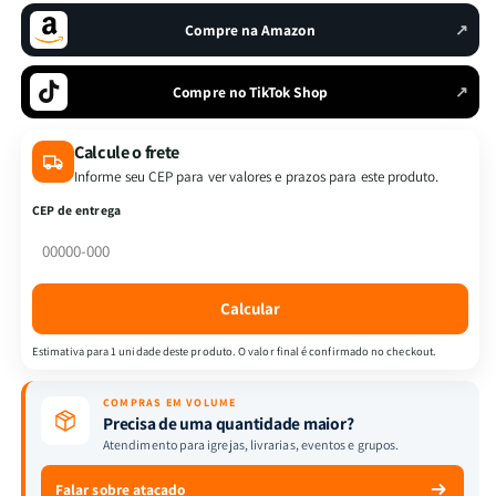
da
da
Compre na Amazon
↗
Bíblia
Bíblia
|
|
Equipe
Equipe
Compre no TikTok Shop
↗
Teológica
Teológica
Penkal
Penkal
Calcule o frete
Informe seu CEP para ver valores e prazos para este produto.
CEP de entrega
Calcular
Estimativa para 1 unidade deste produto. O valor final é confirmado no checkout.
COMPRAS EM VOLUME
Precisa de uma quantidade maior?
Atendimento para igrejas, livrarias, eventos e grupos.
Falar sobre atacado