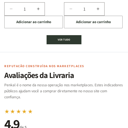
Diminuir
Aumentar
Diminuir
Aumentar
a
a
a
a
Adicionar ao carrinho
Adicionar ao carrinho
quantidade
quantidade
quantidade
quantidade
de
de
de
de
Jogo
Jogo
Jogo
Jogo
VER TUDO
Bíblico
Bíblico
da
da
de
de
memória
memória
Cartas
Cartas
|
|
|
|
Arca
Arca
Famílias
Famílias
de
de
REPUTAÇÃO CONSTRUÍDA NOS MARKETPLACES
da
da
Noé
Noé
Avaliações da Livraria
Bíblia
Bíblia
-
-
Penkal é o nome da nossa operação nos marketplaces. Estes indicadores
Penkal
Penkal
públicos ajudam você a comprar diretamente no nosso site com
confiança.
★★★★★
4,9
de 5