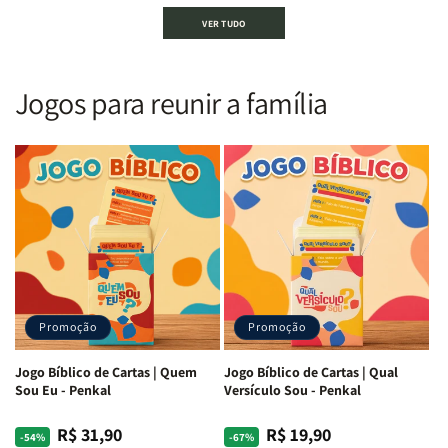
Bíblia
Bíblia
Bíblia
Bíblia
VER TUDO
Sagrada
Sagrada
Letra
Letra
|
|
Gigante
Gigante
Nova
Nova
|
|
Versão
Versão
PPM
PPM
Jogos para reunir a família
Almeida
Almeida
|
|
|
|
ARC
ARC
Letra
Letra
|
|
Média
Média
Full
Full
&amp;
&amp;
Color
Color
Full
Full
|
|
Color
Color
Capa
Capa
|
|
Dura
Dura
Brochura
Brochura
c/
c/
|
|
Harpa
Harpa
Rei
Rei
|
|
Promoção
Promoção
Leão
Leão
-
-
Cruz
Cruz
Jogo Bíblico de Cartas | Quem
Jogo Bíblico de Cartas | Qual
Laranja
Laranja
Sou Eu - Penkal
Versículo Sou - Penkal
R$ 31,90
R$ 19,90
Preço
Preço
Preço
Preço
-54%
-67%