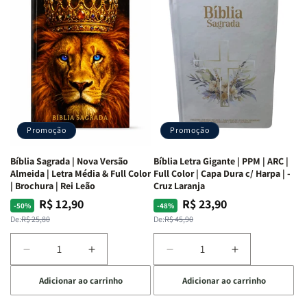
as
as
Bíblia
Bíblia
Mulheres
Mulheres
Livro
Livro
da
da
por
por
Bíblia
Bíblia
Livro
Livro
|
|
-
-
Isabelle
Isabelle
um
um
S.
S.
panorama
panorama
Alves
Alves
completo
completo
dos
dos
Promoção
Promoção
66
66
livros
livros
Bíblia Sagrada | Nova Versão
Bíblia Letra Gigante | PPM | ARC |
da
da
Almeida | Letra Média & Full Color
Full Color | Capa Dura c/ Harpa | -
Bíblia
Bíblia
| Brochura | Rei Leão
Cruz Laranja
|
|
R$ 12,90
R$ 23,90
Preço
Preço
Preço
Preço
-50%
-48%
Equipe
Equipe
normal
promocional
normal
promocional
De:
R$ 25,80
De:
R$ 45,90
teológica
teológica
Penkal
Penkal
Diminuir
Aumentar
Diminuir
Aumentar
a
a
a
a
Adicionar ao carrinho
Adicionar ao carrinho
quantidade
quantidade
quantidade
quantidade
de
de
de
de