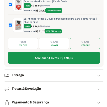
Emocionais e Espirituais | Estela Costa
R$ 29,90
R$ 49,80
-40%
No combo:
R$ 25,42
15% OFF extra
Eu, minhas feridas e Deus: o processo de cura para a alma ferida |
Charles Silva
R$ 24,90
R$ 59,90
-58%
No combo:
R$ 21,17
15% OFF extra
+1 livro
+2 livros
+3 livros
5% OFF
10% OFF
15% OFF
Adicionar 4 livros
·
R$ 120,36
Entrega
Trocas & Devolução
Pagamento & Segurança