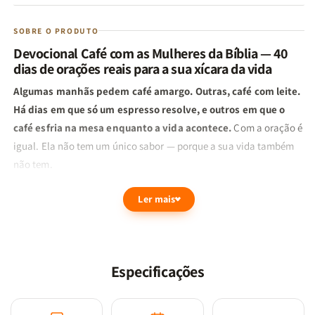
SOBRE O PRODUTO
Devocional Café com as Mulheres da Bíblia — 40
dias de orações reais para a sua xícara da vida
Algumas manhãs pedem café amargo. Outras, café com leite.
Há dias em que só um espresso resolve, e outros em que o
café esfria na mesa enquanto a vida acontece.
Com a oração é
igual. Ela não tem um único sabor — porque a sua vida também
não tem.
Este devocional de 40 dias é um convite para você se sentar à
Ler mais
mesa, escolher a sua xícara do dia e conversar com Deus
exatamente como você está: cansada, em dúvida, em luto, em
recomeço, em silêncio, em festa. Sem performance. Sem
cobrança. Sem precisar parecer mais forte do que é.
Especificações
Uma jornada em 7 estações
A cada semana, um novo sabor encontra você onde dói — e onde