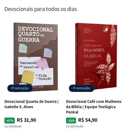
Devocionais para todos os dias
Promoção
Promoção
Devocional Quarto de Guerra |
Devocional Café com Mulheres
Isabelle S. Alves
da Bíblia | Equipe Teológica
Penkal
R$ 31,90
R$ 54,90
Preço
Preço
Preço
Preço
-47%
-31%
normal
promocional
normal
promocional
De:
R$ 59,90
De:
R$ 79,90