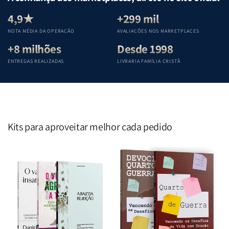
Equipe
Equipe
Equipe
Equipe
Teológica
Teológica
Teológica
Teológica
4,9★
+299 mil
Penkal
Penkal
Penkal
Penkal
NOTA MÉDIA DA OPERAÇÃO
AVALIAÇÕES NOS MARKETPLACES
+8 milhões
Desde 1998
ENTREGAS REALIZADAS
LIVRARIA FAMÍLIA CRISTÃ
Kits para aproveitar melhor cada pedido