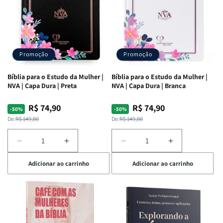
Promoção
Promoção
Bíblia para o Estudo da Mulher |
Bíblia para o Estudo da Mulher |
NVA | Capa Dura | Preta
NVA | Capa Dura | Branca
R$ 74,90
R$ 74,90
Preço
Preço
Preço
Preço
-50%
-50%
normal
promocional
normal
promocional
De:
R$ 149,80
De:
R$ 149,80
Diminuir
Aumentar
Diminuir
Aumentar
a
a
a
a
Adicionar ao carrinho
Adicionar ao carrinho
quantidade
quantidade
quantidade
quantidade
de
de
de
de
Bíblia
Bíblia
Bíblia
Bíblia
para
para
para
para
o
o
o
o
Estudo
Estudo
Estudo
Estudo