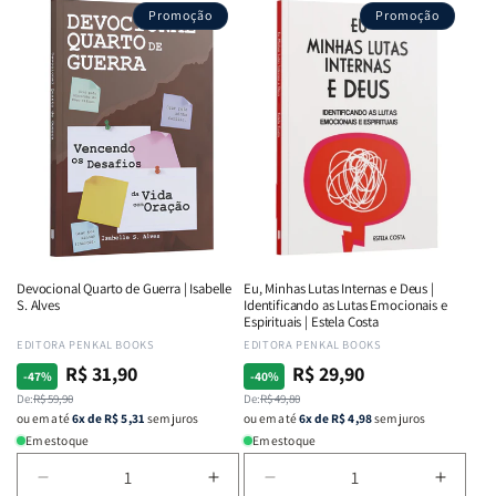
Promoção
Promoção
Devocional Quarto de Guerra | Isabelle
Eu, Minhas Lutas Internas e Deus |
S. Alves
Identificando as Lutas Emocionais e
Espirituais | Estela Costa
Fornecedor:
EDITORA PENKAL BOOKS
Fornecedor:
EDITORA PENKAL BOOKS
R$ 31,90
R$ 29,90
Preço
Preço
Preço
Preço
-47%
-40%
normal
De:
promocional
R$ 59,90
normal
De:
promocional
R$ 49,80
ou em até
6x de R$ 5,31
sem juros
ou em até
6x de R$ 4,98
sem juros
Em estoque
Em estoque
Diminuir
Aumentar
Diminuir
Aumen