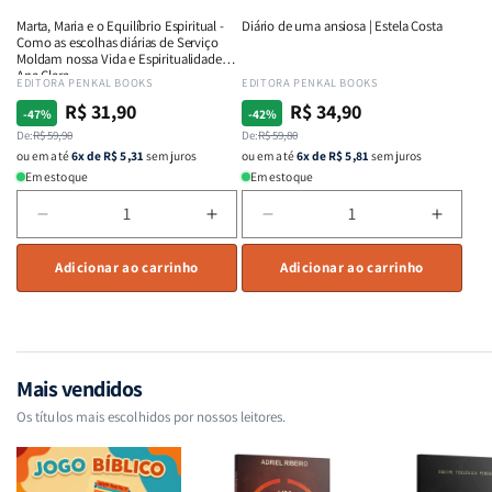
e
e
e
e
Marta, Maria e o Equilíbrio Espiritual -
Diário de uma ansiosa | Estela Costa
Intimidade
Intimidade
Fervor
Fervor
Como as escolhas diárias de Serviço
em
em
|
|
Moldam nossa Vida e Espiritualidade -
Ana Clara
Deus
Deus
Charles
Charl
Fornecedor:
EDITORA PENKAL BOOKS
Fornecedor:
EDITORA PENKAL BOOKS
Spurgeon
Spurg
R$ 31,90
R$ 34,90
Preço
Preço
Preço
Preço
-47%
-42%
normal
De:
promocional
R$ 59,90
normal
De:
promocional
R$ 59,80
ou em até
6x de R$ 5,31
sem juros
ou em até
6x de R$ 5,81
sem juros
Em estoque
Em estoque
Diminuir
Aumentar
Diminuir
Aumen
a
a
a
a
quantidade
Adicionar ao carrinho
quantidade
quantidade
Adicionar ao carrinho
quant
de
de
de
de
Marta,
Marta,
Diário
Diário
Maria
Maria
de
de
e
e
uma
uma
o
o
ansiosa
ansio
Mais vendidos
Equilíbrio
Equilíbrio
|
|
Os títulos mais escolhidos por nossos leitores.
Espiritual
Espiritual
Estela
Estela
-
-
Costa
Costa
Como
Como