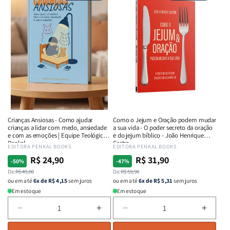
Guerra
Guerra
da
da
-
-
Rejeição:
Rejeiç
Isabelle
Isabelle
Curando
Curan
S.
S.
ferida
ferida
Alves
Alves
ocultas
oculta
com
com
o
o
poder
poder
Deus
Deus
|
|
Lucas
Lucas
Crianças Ansiosas - Como ajudar
Como o Jejum e Oração podem mudar
Santos
Santo
crianças a lidar com medo, ansiedade
a sua vida - O poder secreto da oração
e com as emoções | Equipe Teológica
e do jejum bíblico - João Henrique
Penkal
Castro
Fornecedor:
EDITORA PENKAL BOOKS
Fornecedor:
EDITORA PENKAL BOOKS
R$ 24,90
R$ 31,90
Preço
Preço
Preço
Preço
-50%
-47%
normal
De:
promocional
R$ 49,80
normal
De:
promocional
R$ 59,90
ou em até
6x de R$ 4,15
sem juros
ou em até
6x de R$ 5,31
sem juros
Em estoque
Em estoque
Diminuir
Aumentar
Diminuir
Aumen
a
a
a
a