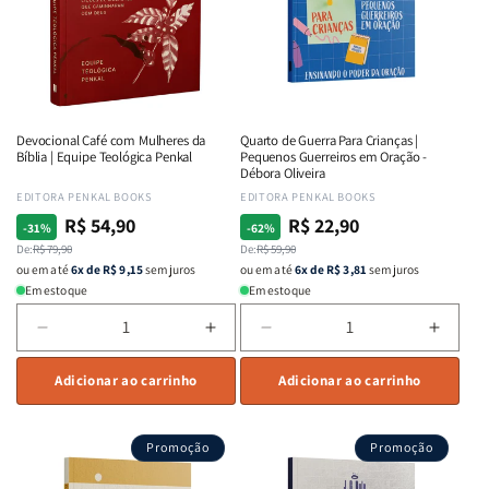
Equipe
Equipe
Bueno
Bueno
Teológica
Teológica
Penkal
Penkal
Devocional Café com Mulheres da
Quarto de Guerra Para Crianças |
Bíblia | Equipe Teológica Penkal
Pequenos Guerreiros em Oração -
Débora Oliveira
Fornecedor:
EDITORA PENKAL BOOKS
Fornecedor:
EDITORA PENKAL BOOKS
R$ 54,90
R$ 22,90
Preço
Preço
Preço
Preço
-31%
-62%
normal
De:
promocional
R$ 79,90
normal
De:
promocional
R$ 59,90
ou em até
6x de R$ 9,15
sem juros
ou em até
6x de R$ 3,81
sem juros
Em estoque
Em estoque
Diminuir
Aumentar
Diminuir
Aumen
a
a
a
a
quantidade
Adicionar ao carrinho
quantidade
quantidade
Adicionar ao carrinho
quant
de
de
de
de
Devocional
Devocional
Quarto
Quart
Promoção
Promoção
Café
Café
de
de
com
com
Guerra
Guerr