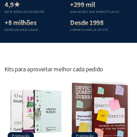
Teológica
Teológica
Teológica
Teológica
4,9★
+299 mil
Penkal
Penkal
Penkal
Penkal
NOTA MÉDIA DA OPERAÇÃO
AVALIAÇÕES NOS MARKETPLACES
+8 milhões
Desde 1998
ENTREGAS REALIZADAS
LIVRARIA FAMÍLIA CRISTÃ
Kits para aproveitar melhor cada pedido
Promoção
Promoção