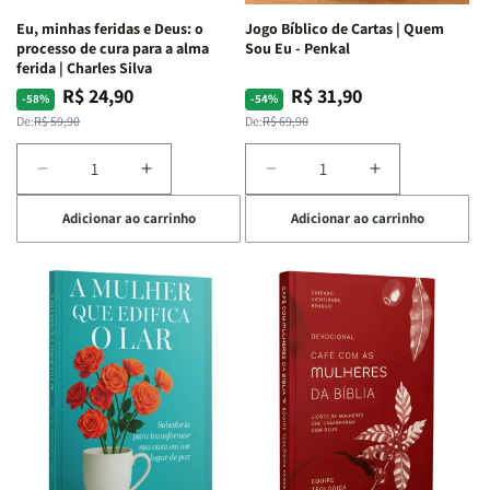
Espirituais
Espirituais
Eu, minhas feridas e Deus: o
Jogo Bíblico de Cartas | Quem
|
|
processo de cura para a alma
Sou Eu - Penkal
Estela
Estela
ferida | Charles Silva
Costa
Costa
R$ 24,90
R$ 31,90
Preço
Preço
Preço
Preço
-58%
-54%
normal
promocional
normal
promocional
De:
R$ 59,90
De:
R$ 69,90
Diminuir
Aumentar
Diminuir
Aumentar
a
a
a
a
Adicionar ao carrinho
Adicionar ao carrinho
quantidade
quantidade
quantidade
quantidade
de
de
de
de
Eu,
Eu,
Jogo
Jogo
minhas
minhas
Bíblico
Bíblico
feridas
feridas
de
de
e
e
Cartas
Cartas
Deus:
Deus:
|
|
o
o
Quem
Quem
processo
processo
Sou
Sou
de
de
Eu
Eu
cura
cura
-
-
para
para
Penkal
Penkal