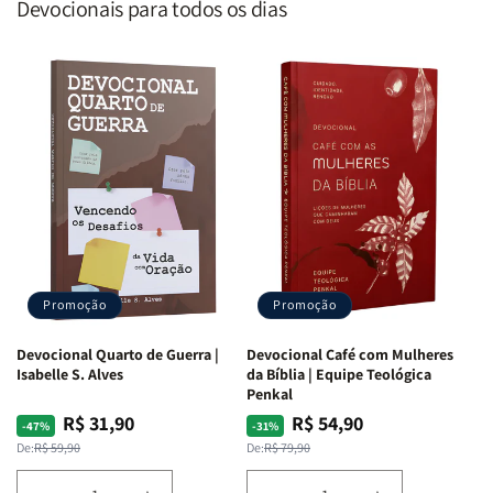
Devocionais para todos os dias
Promoção
Promoção
Devocional Quarto de Guerra |
Devocional Café com Mulheres
Isabelle S. Alves
da Bíblia | Equipe Teológica
Penkal
R$ 31,90
R$ 54,90
Preço
Preço
Preço
Preço
-47%
-31%
normal
promocional
normal
promocional
De:
R$ 59,90
De:
R$ 79,90