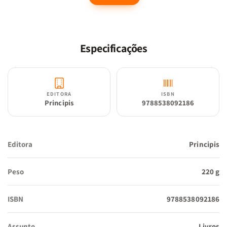
Especificações
EDITORA
ISBN
Principis
9788538092186
Editora
Principis
Peso
220 g
ISBN
9788538092186
Assunto
Livros