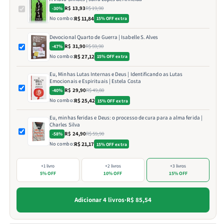
R$ 13,93
R$ 19,90
-30%
No combo:
R$ 11,84
15% OFF extra
Devocional Quarto de Guerra | Isabelle S. Alves
R$ 31,90
R$ 59,90
-47%
No combo:
R$ 27,12
15% OFF extra
Eu, Minhas Lutas Internas e Deus | Identificando as Lutas
Emocionais e Espirituais | Estela Costa
R$ 29,90
R$ 49,80
-40%
No combo:
R$ 25,42
15% OFF extra
Eu, minhas feridas e Deus: o processo de cura para a alma ferida |
Charles Silva
R$ 24,90
R$ 59,90
-58%
No combo:
R$ 21,17
15% OFF extra
+1 livro
+2 livros
+3 livros
5% OFF
10% OFF
15% OFF
Adicionar 4 livros
·
R$ 85,54