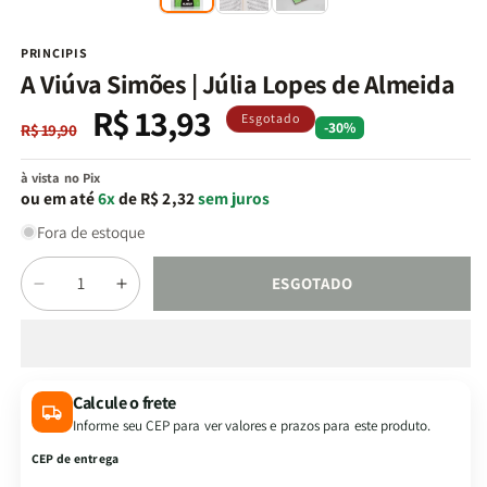
na
n
janela
j
modal
m
PRINCIPIS
A Viúva Simões | Júlia Lopes de Almeida
R$ 13,93
Preço
Preço
Esgotado
-30%
R$ 19,90
normal
promocional
à vista no Pix
ou em até
6x
de R$ 2,32
sem juros
Fora de estoque
Quantidade
ESGOTADO
Diminuir
Aumentar
a
a
quantidade
quantidade
de
de
A
A
Calcule o frete
Viúva
Viúva
Informe seu CEP para ver valores e prazos para este produto.
Simões
Simões
|
|
CEP de entrega
Júlia
Júlia