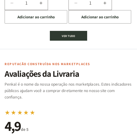
Diminuir
Aumentar
Diminuir
Aumentar
a
a
a
a
Adicionar ao carrinho
Adicionar ao carrinho
quantidade
quantidade
quantidade
quantidade
de
de
de
de
Jogo
Jogo
Jogo
Jogo
VER TUDO
Bíblico
Bíblico
da
da
de
de
memória
memória
Cartas
Cartas
|
|
|
|
Arca
Arca
Famílias
Famílias
de
de
REPUTAÇÃO CONSTRUÍDA NOS MARKETPLACES
da
da
Noé
Noé
Avaliações da Livraria
Bíblia
Bíblia
-
-
Penkal é o nome da nossa operação nos marketplaces. Estes indicadores
Penkal
Penkal
públicos ajudam você a comprar diretamente no nosso site com
confiança.
★★★★★
4,9
de 5