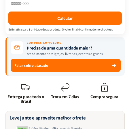
Lopes
Lopes
de
de
Almeida
Almeida
Calcular
Estimativa para 1 unidade deste produto. O valor final é confirmado no checkout.
COMPRAS EM VOLUME
Precisa de uma quantidade maior?
Atendimento para igrejas, livrarias, eventos e grupos.
Falar sobre atacado
Entrega para todo o
Troca em 7 dias
Compra segura
Brasil
Leve junto e aproveite melhor o frete
A Viúva Simões | Júlia Lopes de Almeida