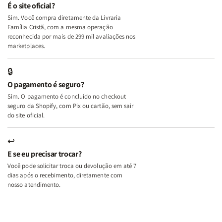
e
e
É o site oficial?
Deus
Deus
Sim. Você compra diretamente da Livraria
+
+
Família Cristã, com a mesma operação
A
A
reconhecida por mais de 299 mil avaliações nos
Mulher
Mulher
marketplaces.
que
que
Edifica
Edifica
🔒
o
o
O pagamento é seguro?
Lar
Lar
Sim. O pagamento é concluído no checkout
seguro da Shopify, com Pix ou cartão, sem sair
do site oficial.
↩
E se eu precisar trocar?
Você pode solicitar troca ou devolução em até 7
dias após o recebimento, diretamente com
nosso atendimento.