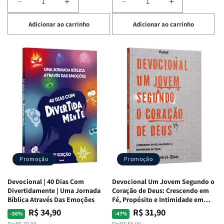
Diminuir
Aumentar
Diminuir
Aumentar
a
a
a
a
Adicionar ao carrinho
Adicionar ao carrinho
quantidade
quantidade
quantidade
quantidade
de
de
de
de
Devocional
Devocional
Devocional
Devocional
Quarto
Quarto
Café
Café
de
de
com
com
Guerra
Guerra
Mulheres
Mulheres
|
|
da
da
Isabelle
Isabelle
Bíblia
Bíblia
S.
S.
|
|
Alves
Alves
Equipe
Equipe
Teológica
Teológica
Penkal
Penkal
Promoção
Promoção
Devocional | 40 Dias Com
Devocional Um Jovem Segundo o
Divertidamente | Uma Jornada
Coração de Deus: Crescendo em
Bíblica Através Das Emoções
Fé, Propósito e Intimidade em
Deus
R$ 34,90
R$ 31,90
Preço
Preço
Preço
Preço
-56%
-47%
De:
R$ 79,90
De:
R$ 59,90