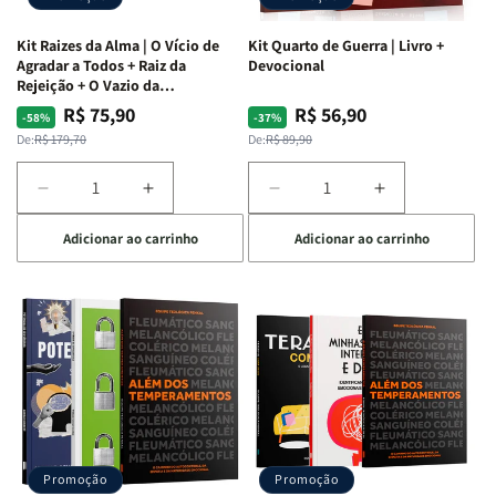
Kit Raizes da Alma | O Vício de
Kit Quarto de Guerra | Livro +
Agradar a Todos + Raiz da
Devocional
Rejeição + O Vazio da
Insatisfação.
R$ 75,90
R$ 56,90
Preço
Preço
Preço
Preço
-58%
-37%
normal
promocional
normal
promocional
De:
R$ 179,70
De:
R$ 89,90
Diminuir
Aumentar
Diminuir
Aumentar
a
a
a
a
Adicionar ao carrinho
Adicionar ao carrinho
quantidade
quantidade
quantidade
quantidade
de
de
de
de
Kit
Kit
Kit
Kit
Raizes
Raizes
Quarto
Quarto
da
da
de
de
Alma
Alma
Guerra
Guerra
|
|
|
|
O
O
Livro
Livro
Vício
Vício
+
+
de
de
Devocional
Devocional
Agradar
Agradar
Promoção
Promoção