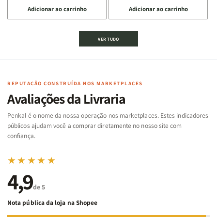
a
a
a
a
Adicionar ao carrinho
Adicionar ao carrinho
quantidade
quantidade
quantidade
quantidade
de
de
de
de
Jogo
Jogo
Jogo
Jogo
VER TUDO
Bíblico
Bíblico
da
da
de
de
memória
memória
Cartas
Cartas
|
|
|
|
Arca
Arca
Famílias
Famílias
de
de
REPUTAÇÃO CONSTRUÍDA NOS MARKETPLACES
da
da
Noé
Noé
Avaliações da Livraria
Bíblia
Bíblia
-
-
Penkal é o nome da nossa operação nos marketplaces. Estes indicadores
Penkal
Penkal
públicos ajudam você a comprar diretamente no nosso site com
confiança.
★★★★★
4,9
de 5
Nota pública da loja na Shopee