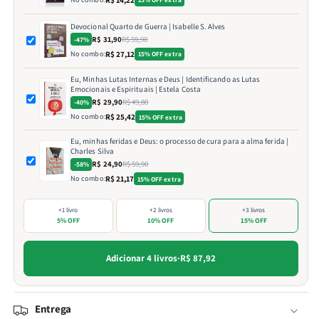
Devocional Quarto de Guerra | Isabelle S. Alves
R$ 31,90
R$ 59,90
-47%
No combo:
R$ 27,12
15% OFF extra
Eu, Minhas Lutas Internas e Deus | Identificando as Lutas
Emocionais e Espirituais | Estela Costa
R$ 29,90
R$ 49,80
-40%
No combo:
R$ 25,42
15% OFF extra
Eu, minhas feridas e Deus: o processo de cura para a alma ferida |
Charles Silva
R$ 24,90
R$ 59,90
-58%
No combo:
R$ 21,17
15% OFF extra
+1 livro
+2 livros
+3 livros
5% OFF
10% OFF
15% OFF
Adicionar 4 livros
·
R$ 87,92
Entrega