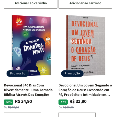
Adicionar ao carrinho
Adicionar ao carrinho
quantidade
quantidade
quantidade
quantidade
de
de
de
de
Devocional
Devocional
Devocional
Devocional
Quarto
Quarto
Café
Café
de
de
com
com
Guerra
Guerra
Mulheres
Mulheres
|
|
da
da
Isabelle
Isabelle
Bíblia
Bíblia
S.
S.
|
|
Alves
Alves
Equipe
Equipe
Teológica
Teológica
Penkal
Penkal
Promoção
Promoção
Devocional | 40 Dias Com
Devocional Um Jovem Segundo o
Divertidamente | Uma Jornada
Coração de Deus: Crescendo em
Bíblica Através Das Emoções
Fé, Propósito e Intimidade em
Deus
R$ 34,90
R$ 31,90
Preço
Preço
Preço
Preço
-56%
-47%
normal
promocional
normal
promocional
De:
R$ 79,90
De:
R$ 59,90