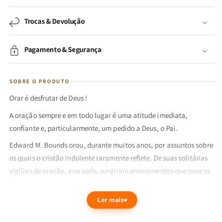
Trocas & Devolução
Pagamento & Segurança
SOBRE O PRODUTO
Orar é desfrutar de Deus !
A oração sempre e em todo lugar é uma atitude imediata,
confiante e, particularmente, um pedido a Deus, o Pai.
Edward M. Bounds orou, durante muitos anos, por assuntos sobre
os quais o cristão indolente raramente reflete. De suas solitárias
vigílias de oração, ano após, surgiram ensinamentos que poucos
homens na história da igreja moderna conseguiram igualar.
Escreveu de forma transcendente sobre oração, pois ele mesmo,
Ler mais
na prática, foi transcendente.