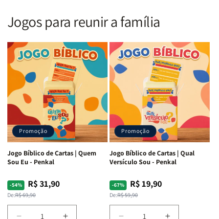
Nova
Nova
|
|
Versão
Versão
PPM
PPM
Jogos para reunir a família
Almeida
Almeida
|
|
|
|
ARC
ARC
Letra
Letra
|
|
Média
Média
Full
Full
&amp;
&amp;
Color
Color
Full
Full
|
|
Color
Color
Capa
Capa
|
|
Dura
Dura
Brochura
Brochura
c/
c/
|
|
Harpa
Harpa
Rei
Rei
|
|
Promoção
Promoção
Leão
Leão
-
-
Cruz
Cruz
Jogo Bíblico de Cartas | Quem
Jogo Bíblico de Cartas | Qual
Laranja
Laranja
Sou Eu - Penkal
Versículo Sou - Penkal
R$ 31,90
R$ 19,90
Preço
Preço
Preço
Preço
-54%
-67%
normal
promocional
normal
promocional
De:
R$ 69,90
De:
R$ 59,90