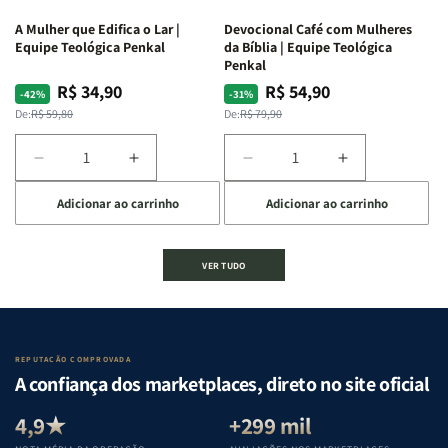
ferida
ferida
A Mulher que Edifica o Lar |
Devocional Café com Mulheres
|
|
Equipe Teológica Penkal
da Bíblia | Equipe Teológica
Charles
Charles
Penkal
Silva
Silva
R$ 34,90
R$ 54,90
Preço
Preço
Preço
Preço
-42%
-31%
normal
promocional
normal
promocional
De:
R$ 59,80
De:
R$ 79,90
Diminuir
Aumentar
Diminuir
Aumentar
a
a
a
a
Adicionar ao carrinho
Adicionar ao carrinho
quantidade
quantidade
quantidade
quantidade
de
de
de
de
A
A
Devocional
Devocional
VER TUDO
Mulher
Mulher
Café
Café
que
que
com
com
Edifica
Edifica
Mulheres
Mulheres
o
o
da
da
Lar
Lar
Bíblia
Bíblia
REPUTAÇÃO COMPROVADA
|
|
|
|
A confiança dos marketplaces, direto no site oficial
Equipe
Equipe
Equipe
Equipe
Teológica
Teológica
Teológica
Teológica
4,9★
+299 mil
Penkal
Penkal
Penkal
Penkal