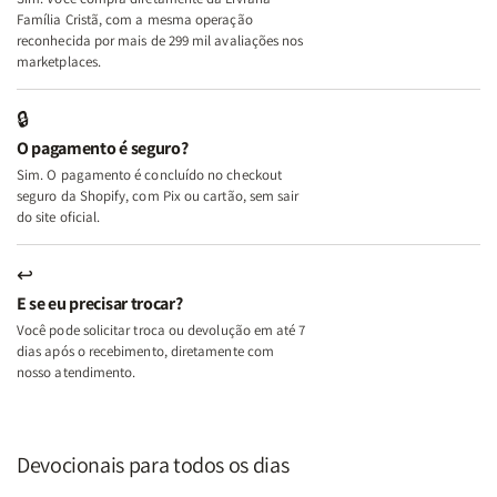
+
+
Família Cristã, com a mesma operação
A
A
reconhecida por mais de 299 mil avaliações nos
Mulher
Mulher
marketplaces.
que
que
Edifica
Edifica
🔒
o
o
O pagamento é seguro?
Lar
Lar
Sim. O pagamento é concluído no checkout
seguro da Shopify, com Pix ou cartão, sem sair
do site oficial.
↩
E se eu precisar trocar?
Você pode solicitar troca ou devolução em até 7
dias após o recebimento, diretamente com
nosso atendimento.
Devocionais para todos os dias