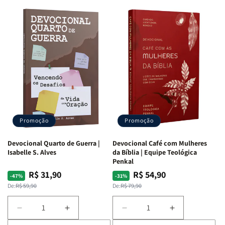
Promoção
Promoção
Devocional Quarto de Guerra |
Devocional Café com Mulheres
Isabelle S. Alves
da Bíblia | Equipe Teológica
Penkal
R$ 31,90
R$ 54,90
Preço
Preço
Preço
Preço
-47%
-31%
normal
promocional
normal
promocional
De:
R$ 59,90
De:
R$ 79,90
Diminuir
Aumentar
Diminuir
Aumentar
a
a
a
a