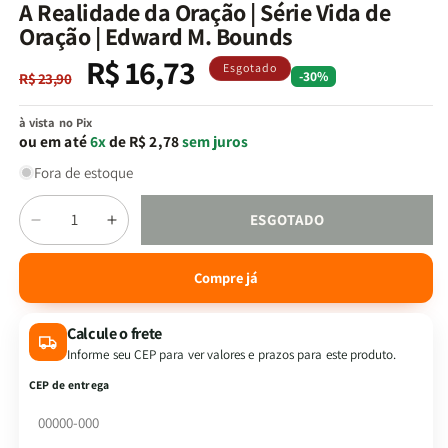
na
A Realidade da Oração | Série Vida de
janela
Oração | Edward M. Bounds
modal
R$ 16,73
Preço
Preço
Esgotado
-30%
R$ 23,90
normal
promocional
à vista no Pix
ou em até
6x
de R$ 2,78
sem juros
Fora de estoque
Quantidade
ESGOTADO
Diminuir
Aumentar
a
a
quantidade
quantidade
Compre já
de
de
A
A
Calcule o frete
Realidade
Realidade
da
da
Informe seu CEP para ver valores e prazos para este produto.
Oração
Oração
CEP de entrega
|
|
Série
Série
Vida
Vida