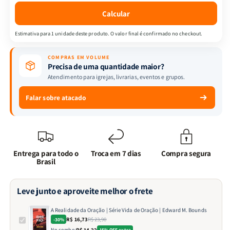
de
de
Calcular
Oração
Oração
|
|
Estimativa para 1 unidade deste produto. O valor final é confirmado no checkout.
Edward
Edward
M.
M.
COMPRAS EM VOLUME
Bounds
Bounds
Precisa de uma quantidade maior?
Atendimento para igrejas, livrarias, eventos e grupos.
Falar sobre atacado
Entrega para todo o
Troca em 7 dias
Compra segura
Brasil
Leve junto e aproveite melhor o frete
A Realidade da Oração | Série Vida de Oração | Edward M. Bounds
R$ 16,73
R$ 23,90
-30%
No combo:
R$ 14,22
15% OFF extra