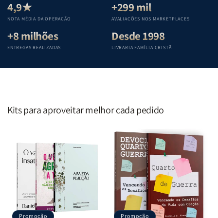
Teológica
Teológica
Teológica
Teológica
4,9★
+299 mil
Penkal
Penkal
Penkal
Penkal
NOTA MÉDIA DA OPERAÇÃO
AVALIAÇÕES NOS MARKETPLACES
+8 milhões
Desde 1998
ENTREGAS REALIZADAS
LIVRARIA FAMÍLIA CRISTÃ
Kits para aproveitar melhor cada pedido
Promoção
Promoção