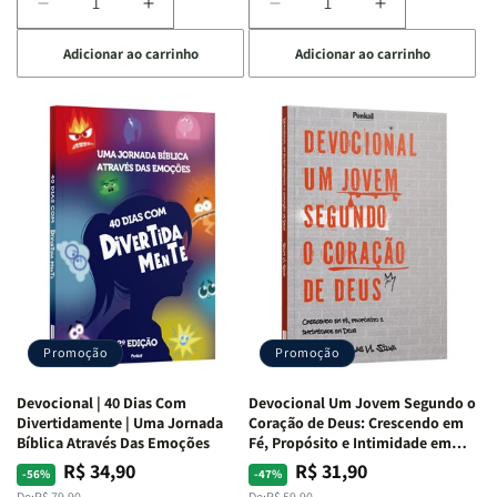
Diminuir
Aumentar
Diminuir
Aumentar
a
a
a
a
Adicionar ao carrinho
Adicionar ao carrinho
quantidade
quantidade
quantidade
quantidade
de
de
de
de
Devocional
Devocional
Devocional
Devocional
Quarto
Quarto
Café
Café
de
de
com
com
Guerra
Guerra
Mulheres
Mulheres
|
|
da
da
Isabelle
Isabelle
Bíblia
Bíblia
S.
S.
|
|
Alves
Alves
Equipe
Equipe
Teológica
Teológica
Penkal
Penkal
Promoção
Promoção
Devocional | 40 Dias Com
Devocional Um Jovem Segundo o
Divertidamente | Uma Jornada
Coração de Deus: Crescendo em
Bíblica Através Das Emoções
Fé, Propósito e Intimidade em
Deus
R$ 34,90
R$ 31,90
Preço
Preço
Preço
Preço
-56%
-47%
De:
R$ 79,90
De:
R$ 59,90