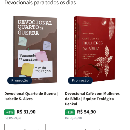
Devocionais para todos os dias
Promoção
Promoção
Devocional Quarto de Guerra |
Devocional Café com Mulheres
Isabelle S. Alves
da Bíblia | Equipe Teológica
Penkal
R$ 31,90
R$ 54,90
Preço
Preço
Preço
Preço
-47%
-31%
normal
promocional
normal
promocional
De:
R$ 59,90
De:
R$ 79,90