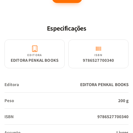
que tentamos esconder e das máscaras que usamos todos os dias.
Gregor Samsa, o protagonista, vive uma metamorfose física
grotesca que reflete as mudanças internas e sociais que todos
Especificações
enfrentamos, muitas vezes sem perceber.
💥 Por que este livro é essencial?
EDITORA
ISBN
EDITORA PENKAL BOOKS
9786527700340
Para quem se sente deslocado no mundo.
Editora
EDITORA PENKAL BOOKS
Para leitores que buscam mais do que uma boa história:
uma reflexão profunda sobre o ser humano.
Peso
200 g
ISBN
9786527700340
Para quem deseja mergulhar na genialidade de um dos
autores mais influentes da história da literatura.
Assunto
Livros