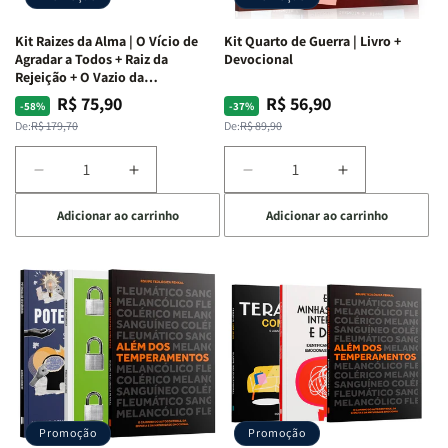
Kit Raizes da Alma | O Vício de
Kit Quarto de Guerra | Livro +
Agradar a Todos + Raiz da
Devocional
Rejeição + O Vazio da
Insatisfação.
R$ 75,90
R$ 56,90
Preço
Preço
Preço
Preço
-58%
-37%
normal
promocional
normal
promocional
De:
R$ 179,70
De:
R$ 89,90
Diminuir
Aumentar
Diminuir
Aumentar
a
a
a
a
Adicionar ao carrinho
Adicionar ao carrinho
quantidade
quantidade
quantidade
quantidade
de
de
de
de
Kit
Kit
Kit
Kit
Raizes
Raizes
Quarto
Quarto
da
da
de
de
Alma
Alma
Guerra
Guerra
|
|
|
|
O
O
Livro
Livro
Vício
Vício
+
+
de
de
Devocional
Devocional
Agradar
Agradar
Promoção
Promoção