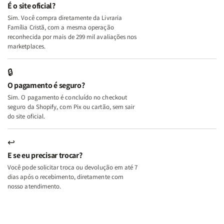
e
e
É o site oficial?
Deus
Deus
Sim. Você compra diretamente da Livraria
+
+
Família Cristã, com a mesma operação
A
A
reconhecida por mais de 299 mil avaliações nos
Mulher
Mulher
marketplaces.
que
que
Edifica
Edifica
🔒
o
o
O pagamento é seguro?
Lar
Lar
Sim. O pagamento é concluído no checkout
seguro da Shopify, com Pix ou cartão, sem sair
do site oficial.
↩
E se eu precisar trocar?
Você pode solicitar troca ou devolução em até 7
dias após o recebimento, diretamente com
nosso atendimento.