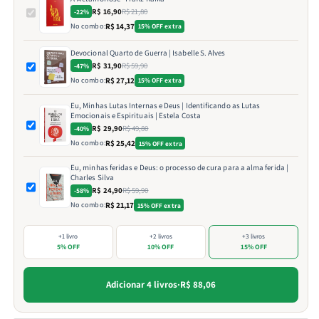
R$ 16,90
R$ 21,80
-22%
No combo:
R$ 14,37
15% OFF extra
Devocional Quarto de Guerra | Isabelle S. Alves
R$ 31,90
R$ 59,90
-47%
No combo:
R$ 27,12
15% OFF extra
Eu, Minhas Lutas Internas e Deus | Identificando as Lutas
Emocionais e Espirituais | Estela Costa
R$ 29,90
R$ 49,80
-40%
No combo:
R$ 25,42
15% OFF extra
Eu, minhas feridas e Deus: o processo de cura para a alma ferida |
Charles Silva
R$ 24,90
R$ 59,90
-58%
No combo:
R$ 21,17
15% OFF extra
+1 livro
+2 livros
+3 livros
5% OFF
10% OFF
15% OFF
Adicionar 4 livros
·
R$ 88,06