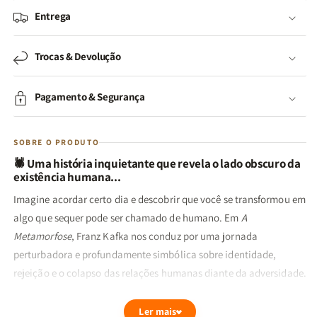
Entrega
Trocas & Devolução
Pagamento & Segurança
SOBRE O PRODUTO
🕷️ Uma história inquietante que revela o lado obscuro da
existência humana...
Imagine acordar certo dia e descobrir que você se transformou em
algo que sequer pode ser chamado de humano. Em
A
Metamorfose
, Franz Kafka nos conduz por uma jornada
perturbadora e profundamente simbólica sobre identidade,
rejeição e o colapso das relações humanas diante da adversidade.
Este clássico da literatura mundial é muito mais que uma fábula
Ler mais
estranha — é um espelho da nossa própria condição, dos medos