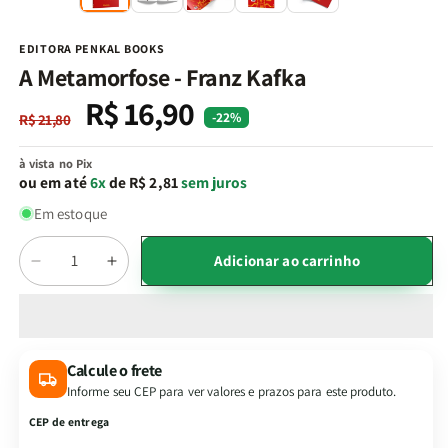
na
n
janela
j
modal
m
EDITORA PENKAL BOOKS
A Metamorfose - Franz Kafka
R$ 16,90
Preço
Preço
-22%
R$ 21,80
normal
promocional
à vista no Pix
ou em até
6x
de R$ 2,81
sem juros
Em estoque
Quantidade
Adicionar ao carrinho
Diminuir
Aumentar
a
a
quantidade
quantidade
de
de
A
A
Calcule o frete
Metamorfose
Metamorfose
Informe seu CEP para ver valores e prazos para este produto.
-
-
Franz
Franz
CEP de entrega
Kafka
Kafka