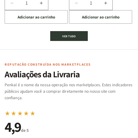
Diminuir
Aumentar
Diminuir
Aumentar
a
a
a
a
Adicionar ao carrinho
Adicionar ao carrinho
quantidade
quantidade
quantidade
quantidade
de
de
de
de
Jogo
Jogo
Jogo
Jogo
VER TUDO
Bíblico
Bíblico
da
da
de
de
memória
memória
Cartas
Cartas
|
|
|
|
Arca
Arca
Famílias
Famílias
de
de
REPUTAÇÃO CONSTRUÍDA NOS MARKETPLACES
da
da
Noé
Noé
Avaliações da Livraria
Bíblia
Bíblia
-
-
Penkal é o nome da nossa operação nos marketplaces. Estes indicadores
Penkal
Penkal
públicos ajudam você a comprar diretamente no nosso site com
confiança.
★★★★★
4,9
de 5