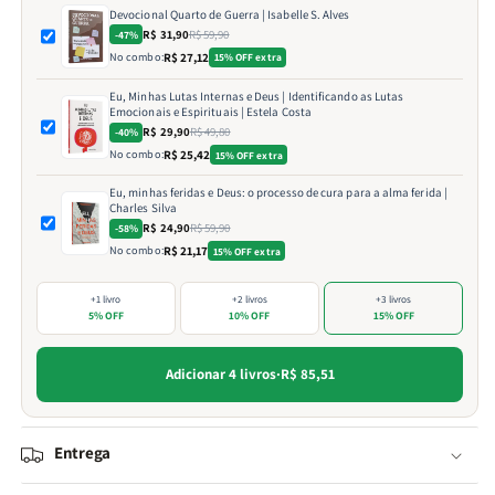
Devocional Quarto de Guerra | Isabelle S. Alves
R$ 31,90
R$ 59,90
-47%
No combo:
R$ 27,12
15% OFF extra
Eu, Minhas Lutas Internas e Deus | Identificando as Lutas
Emocionais e Espirituais | Estela Costa
R$ 29,90
R$ 49,80
-40%
No combo:
R$ 25,42
15% OFF extra
Eu, minhas feridas e Deus: o processo de cura para a alma ferida |
Charles Silva
R$ 24,90
R$ 59,90
-58%
No combo:
R$ 21,17
15% OFF extra
+1 livro
+2 livros
+3 livros
5% OFF
10% OFF
15% OFF
Adicionar 4 livros
·
R$ 85,51
Entrega