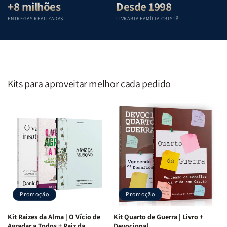
+8 milhões
Desde 1998
ENTREGAS REALIZADAS
LIVRARIA FAMÍLIA CRISTÃ
Kits para aproveitar melhor cada pedido
Promoção
Promoção
Kit Raizes da Alma | O Vício de
Kit Quarto de Guerra | Livro +
Agradar a Todos + Raiz da
Devocional