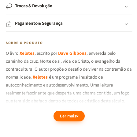
Trocas & Devolução
Pagamento & Segurança
SOBRE O PRODUTO
O livro
Xelotes
, escrito por
Dave Gibbons
, envereda pelo
caminho da cruz. Morte de si, vida de Cristo, o evangelho da
contracultura. O autor propõe o desafio de viver na contramão da
normalidade.
Xelotes
é um programa inusitado de
autoconhecimento e autodesenvolvimento. Uma leitura
realmente fascinante que desperta uma chama contida, um fogo
que tem sido abafado dentro de todos os cristãos deste século.
Você vai querer ser um Xelote!
Ler mais
“[...]
Xelotes
é um programa que ajuda cada pessoa a encontrar
seu destino, isto é, a maneira de viver a partir do design divino
peculiar e singular de cada ser humano. [...] Dave propõe uma