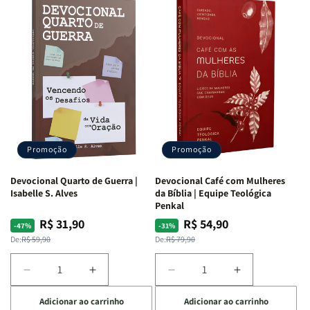
Promoção
Promoção
Devocional Quarto de Guerra |
Devocional Café com Mulheres
Isabelle S. Alves
da Bíblia | Equipe Teológica
Penkal
R$ 31,90
R$ 54,90
Preço
Preço
Preço
Preço
-47%
-31%
normal
promocional
normal
promocional
De:
R$ 59,90
De:
R$ 79,90
Diminuir
Aumentar
Diminuir
Aumentar
a
a
a
a
Adicionar ao carrinho
Adicionar ao carrinho
quantidade
quantidade
quantidade
quantidade