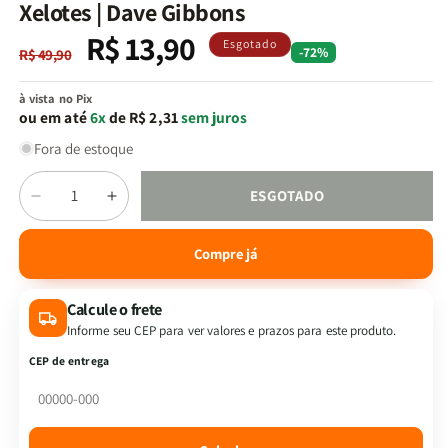
na
Xelotes | Dave Gibbons
janela
modal
R$ 13,90
Preço
Preço
Esgotado
-72%
R$ 49,90
normal
promocional
à vista no Pix
ou em até
6x
de R$ 2,31
sem juros
Fora de estoque
Quantidade
ESGOTADO
Diminuir
Aumentar
a
a
quantidade
quantidade
Compre já
de
de
Xelotes
Xelotes
Calcule o frete
|
|
Dave
Dave
Informe seu CEP para ver valores e prazos para este produto.
Gibbons
Gibbons
CEP de entrega