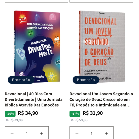
de
de
de
de
Devocional
Devocional
Devocional
Devocional
Quarto
Quarto
Café
Café
de
de
com
com
Guerra
Guerra
Mulheres
Mulheres
|
|
da
da
Isabelle
Isabelle
Bíblia
Bíblia
S.
S.
|
|
Alves
Alves
Equipe
Equipe
Teológica
Teológica
Penkal
Penkal
Promoção
Promoção
Devocional | 40 Dias Com
Devocional Um Jovem Segundo o
Divertidamente | Uma Jornada
Coração de Deus: Crescendo em
Bíblica Através Das Emoções
Fé, Propósito e Intimidade em
Deus
R$ 34,90
R$ 31,90
Preço
Preço
Preço
Preço
-56%
-47%
normal
promocional
normal
promocional
De:
R$ 79,90
De:
R$ 59,90
Diminuir
Aumentar
Diminuir
Aumentar