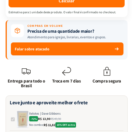
Calcular
Estimativa para 1 unidade deste produto. O valor final é confirmado no checkout.
COMPRAS EM VOLUME
Precisa de uma quantidade maior?
Atendimento para igrejas, livrarias, eventos e grupos.
Falar sobre atacado
Entrega para todo o
Troca em 7 dias
Compra segura
Brasil
Leve junto e aproveite melhor o frete
Xelotes | Dave Gibbons
R$ 13,90
R$ 49,90
-72%
No combo:
R$ 11,82
15% OFF extra