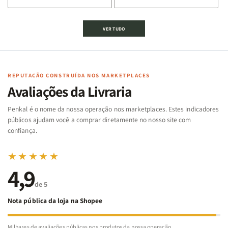
de
de
de
de
Jogo
Jogo
Jogo
Jogo
VER TUDO
Bíblico
Bíblico
da
da
de
de
memória
memória
Cartas
Cartas
|
|
|
|
Arca
Arca
Famílias
Famílias
de
de
REPUTAÇÃO CONSTRUÍDA NOS MARKETPLACES
da
da
Noé
Noé
Avaliações da Livraria
Bíblia
Bíblia
-
-
Penkal é o nome da nossa operação nos marketplaces. Estes indicadores
Penkal
Penkal
públicos ajudam você a comprar diretamente no nosso site com
confiança.
★★★★★
4,9
de 5
Nota pública da loja na Shopee
Milhares de avaliações públicas nos produtos da nossa operação.