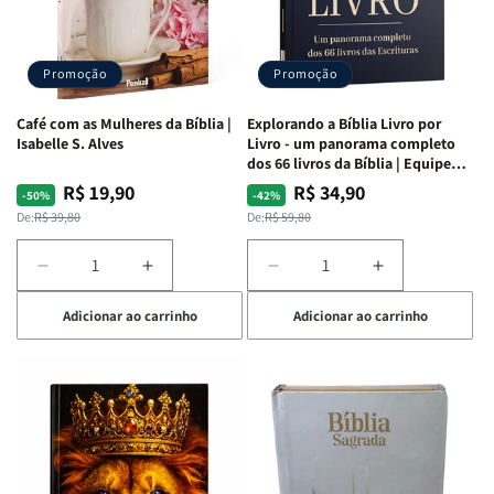
|
|
|
|
Capa
Capa
Capa
Capa
Dura
Dura
Dura
Dura
Promoção
Promoção
|
|
|
|
Preta
Preta
Branca
Branca
Café com as Mulheres da Bíblia |
Explorando a Bíblia Livro por
Isabelle S. Alves
Livro - um panorama completo
dos 66 livros da Bíblia | Equipe
teológica Penkal
R$ 19,90
R$ 34,90
Preço
Preço
Preço
Preço
-50%
-42%
normal
promocional
normal
promocional
De:
R$ 39,80
De:
R$ 59,80
Diminuir
Aumentar
Diminuir
Aumentar
a
a
a
a
Adicionar ao carrinho
Adicionar ao carrinho
quantidade
quantidade
quantidade
quantidade
de
de
de
de
Café
Café
Explorando
Explorando
com
com
a
a
as
as
Bíblia
Bíblia
Mulheres
Mulheres
Livro
Livro
da
da
por
por
Bíblia
Bíblia
Livro
Livro