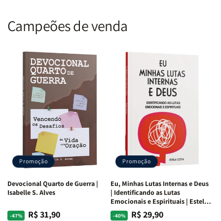
marginalizados, de criativos invisíveis e exploradores
desconhecidos. Você faz parte de uma equipe radical
Campeões de venda
de
Xelotes
que Deus tem levantado por todo o mundo. Desafie a
normalidade.” (O Autor)
Promoção
Promoção
Devocional Quarto de Guerra |
Eu, Minhas Lutas Internas e Deus
Isabelle S. Alves
| Identificando as Lutas
Emocionais e Espirituais | Estela
Costa
R$ 31,90
R$ 29,90
Preço
Preço
Preço
Preço
-47%
-40%