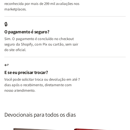
A
A
reconhecida por mais de 299 mil avaliações nos
Mulher
Mulher
marketplaces.
que
que
Edifica
Edifica
🔒
o
o
O pagamento é seguro?
Lar
Lar
Sim. O pagamento é concluído no checkout
seguro da Shopify, com Pix ou cartão, sem sair
do site oficial.
↩
E se eu precisar trocar?
Você pode solicitar troca ou devolução em até 7
dias após o recebimento, diretamente com
nosso atendimento.
Devocionais para todos os dias