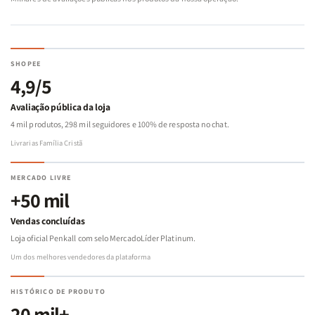
SHOPEE
4,9/5
Avaliação pública da loja
4 mil produtos, 298 mil seguidores e 100% de resposta no chat.
Livrarias Família Cristã
MERCADO LIVRE
+50 mil
Vendas concluídas
Loja oficial Penkall com selo MercadoLíder Platinum.
Um dos melhores vendedores da plataforma
HISTÓRICO DE PRODUTO
20 mil+