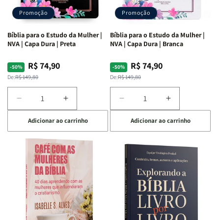
Promoção
Promoção
Bíblia para o Estudo da Mulher |
Bíblia para o Estudo da Mulher |
NVA | Capa Dura | Preta
NVA | Capa Dura | Branca
R$ 74,90
R$ 74,90
Preço
Preço
Preço
Preço
-50%
-50%
normal
promocional
normal
promocional
De:
R$ 149,80
De:
R$ 149,80
Diminuir
Aumentar
Diminuir
Aumentar
a
a
a
a
Adicionar ao carrinho
Adicionar ao carrinho
quantidade
quantidade
quantidade
quantidade
de
de
de
de
Bíblia
Bíblia
Bíblia
Bíblia
para
para
para
para
o
o
o
o
Estudo
Estudo
Estudo
Estudo
da
da
da
da
Mulher
Mulher
Mulher
Mulher
|
|
|
|
NVA
NVA
NVA
NVA