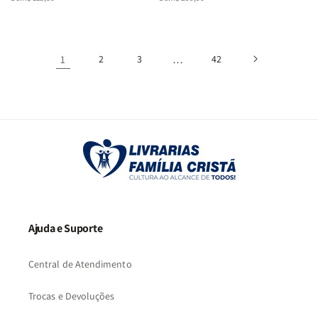
normal
promocional
normal
promocional
1
2
3
…
42
Ajuda e Suporte
Central de Atendimento
Trocas e Devoluções