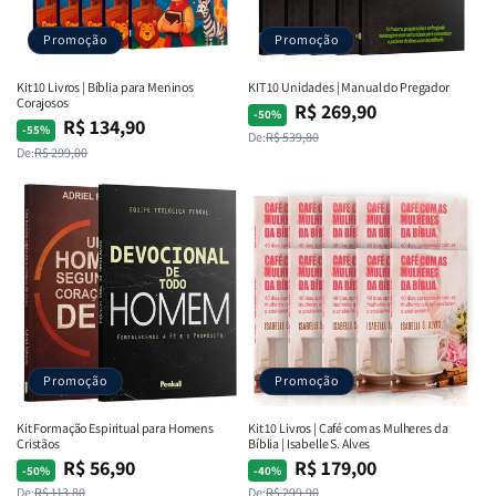
Promoção
Promoção
Kit 10 Livros | Bíblia para Meninos
KIT 10 Unidades | Manual do Pregador
Corajosos
R$ 269,90
Preço
Preço
-50%
R$ 134,90
Preço
Preço
-55%
De:
R$ 539,80
normal
promocional
De:
R$ 299,00
normal
promocional
Promoção
Promoção
Kit Formação Espiritual para Homens
Kit 10 Livros | Café com as Mulheres da
Cristãos
Bíblia | Isabelle S. Alves
R$ 56,90
R$ 179,00
Preço
Preço
Preço
Preço
-50%
-40%
De:
R$ 113,80
De:
R$ 299,90