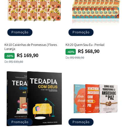
Promoção
Promoção
Kit 10 Caixinhas de Promessas | Flores
Kit 20 Quem Sou Eu - Penkal
Laranja
R$ 568,90
Preço
Preço
-43%
R$ 169,90
Preço
Preço
-50%
De:
R$ 998,90
normal
promocional
De:
R$ 339,80
normal
promocional
Promoção
Promoção