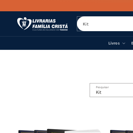
PULAR PARA
O CONTEÚDO
Livros
B
Pesquisar