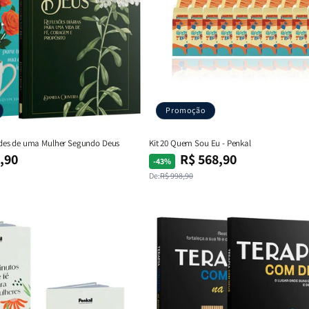
Promoção
rtudes de uma Mulher Segundo Deus
Kit 20 Quem Sou Eu - Penkal
,90
R$ 568,90
Preço
Preço
-43%
normal
promocional
De:
R$ 998,90