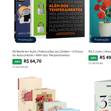
Promoção
Promoção
Kit Mente em Ação | Potencialize seu Cérebro + A Chave
Kit 2 Livros | Vi
do Autocontrole + Além dos Temperamentos
R$ 49
Preço
Preço
-50%
R$ 64,70
Preço
Preço
-50%
normal
promocional
De:
R$ 99,80
normal
promocional
De:
R$ 129,40