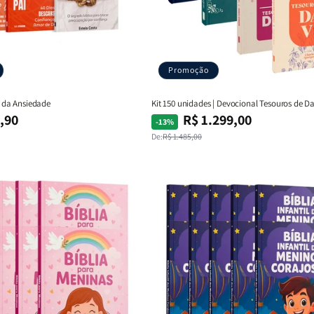
Promoção
ém da Ansiedade
Kit 150 unidades | Devocional Tesouros de Da
,90
R$ 1.299,00
Preço
Preço
-13%
normal
promocional
De:
R$ 1.485,00