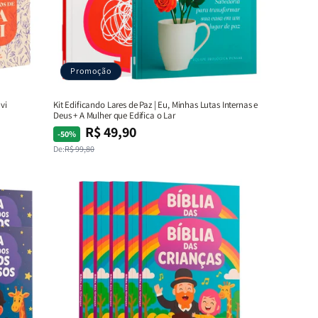
Promoção
vi
Kit Edificando Lares de Paz | Eu, Minhas Lutas Internas e
Deus + A Mulher que Edifica o Lar
R$ 49,90
Preço
Preço
-50%
normal
promocional
De:
R$ 99,80