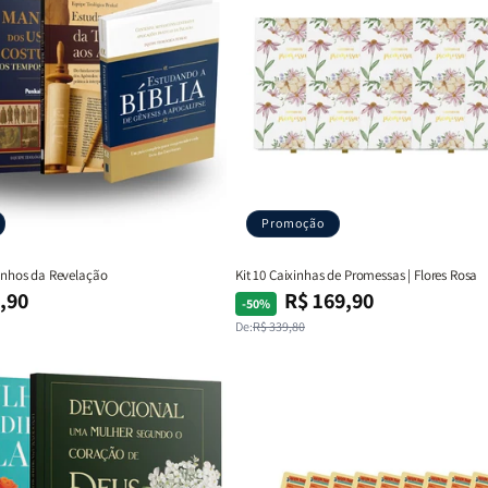
Promoção
minhos da Revelação
Kit 10 Caixinhas de Promessas | Flores Rosa
,90
R$ 169,90
Preço
Preço
-50%
normal
promocional
De:
R$ 339,80