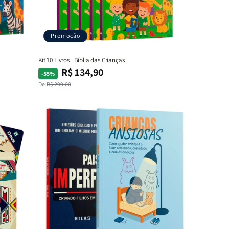
Promoção
Kit 10 Livros | Bíblia das Crianças
R$ 134,90
Preço
Preço
-55%
normal
promocional
De:
R$ 299,00