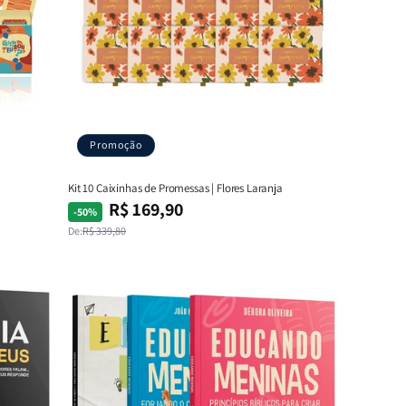
Promoção
Kit 10 Caixinhas de Promessas | Flores Laranja
R$ 169,90
Preço
Preço
-50%
normal
promocional
De:
R$ 339,80