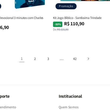
Promoção
 Devocional 3 minutos com Charles
Kit Jogo Bíblico - Santíssima Trindade
R$ 110,90
Preço
Preço
-50%
6,90
normal
promocional
De:
R$ 221,80
1
…
2
3
42
porte
Institucional
Atendimento
Quem Somos