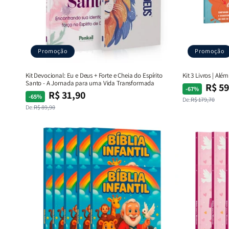
Promoção
Promoção
Kit Devocional: Eu e Deus + Forte e Cheia do Espírito
Kit 3 Livros | Al
Santo - A Jornada para uma Vida Transformada
R$ 59
Preço
Preço
-67%
R$ 31,90
Preço
Preço
-65%
normal
promocional
De:
R$ 179,70
normal
promocional
De:
R$ 89,90