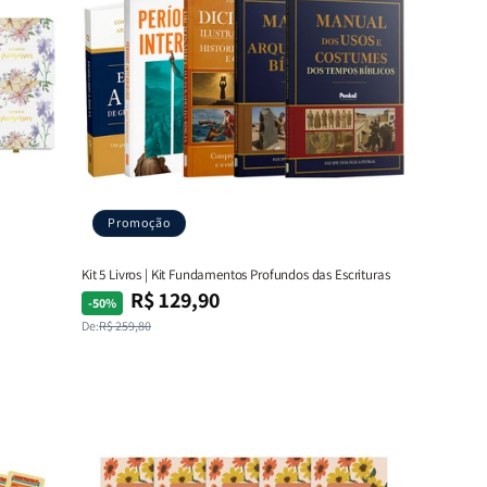
Promoção
Kit 5 Livros | Kit Fundamentos Profundos das Escrituras
R$ 129,90
Preço
Preço
-50%
normal
promocional
De:
R$ 259,80