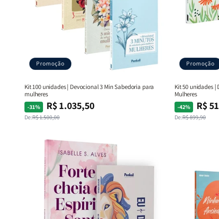
Promoção
Promoção
Kit 100 unidades | Devocional 3 Min Sabedoria para
Kit 50 unidades |
mulheres
Mulheres
R$ 1.035,50
R$ 51
Preço
Preço
Preço
Preço
-31%
-42%
normal
promocional
normal
promocional
De:
R$ 1.500,00
De:
R$ 899,90