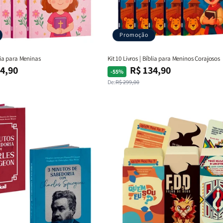
Promoção
blia para Meninas
Kit 10 Livros | Bíblia para Meninos Corajosos
4,90
R$ 134,90
Preço
Preço
-55%
normal
promocional
De:
R$ 299,00