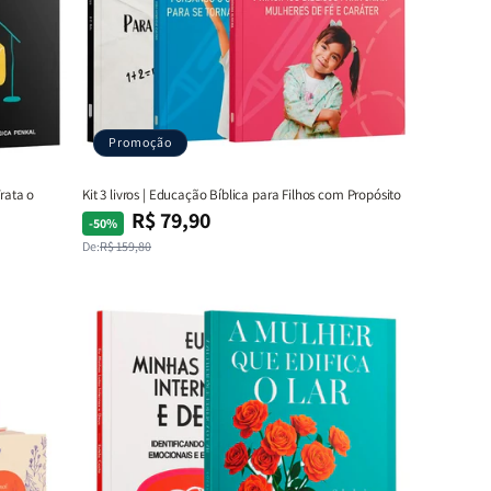
Promoção
Trata o
Kit 3 livros | Educação Bíblica para Filhos com Propósito
R$ 79,90
Preço
Preço
-50%
normal
promocional
De:
R$ 159,80