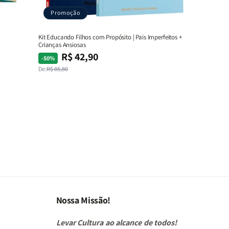
Promoção
Kit Educando Filhos com Propósito | Pais Imperfeitos +
Crianças Ansiosas
R$ 42,90
Preço
Preço
-50%
normal
promocional
De:
R$ 85,80
Nossa Missão!
Levar Cultura ao alcance de todos!