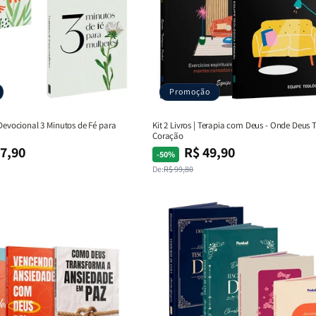
Promoção
 Devocional 3 Minutos de Fé para
Kit 2 Livros | Terapia com Deus - Onde Deus 
Coração
7,90
R$ 49,90
Preço
Preço
-50%
normal
promocional
De:
R$ 99,80