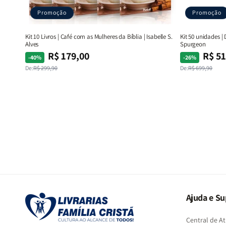
Promoção
Promoção
Kit 10 Livros | Café com as Mulheres da Bíblia | Isabelle S.
Kit 50 unidades |
Alves
Spurgeon
R$ 179,00
R$ 51
Preço
Preço
Preço
Preço
-40%
-26%
normal
promocional
normal
promocional
De:
R$ 299,90
De:
R$ 699,90
Ajuda e Su
Central de 