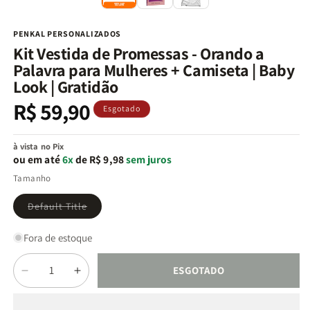
na
n
janela
j
modal
m
PENKAL PERSONALIZADOS
Kit Vestida de Promessas - Orando a
Palavra para Mulheres + Camiseta | Baby
Look | Gratidão
R$ 59,90
Preço
Esgotado
normal
à vista no Pix
ou em até
6x
de R$ 9,98
sem juros
Tamanho
Variante
Default Title
esgotada
ou
indisponível
Fora de estoque
Quantidade
ESGOTADO
Diminuir
Aumentar
a
a
quantidade
quantidade