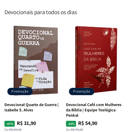
Devocionais para todos os dias
Promoção
Promoção
Devocional Quarto de Guerra |
Devocional Café com Mulheres
Isabelle S. Alves
da Bíblia | Equipe Teológica
Penkal
R$ 31,90
R$ 54,90
Preço
Preço
Preço
Preço
-47%
-31%
normal
promocional
normal
promocional
De:
R$ 59,90
De:
R$ 79,90