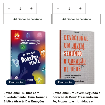
Diminuir
Aumentar
Diminuir
Aumentar
a
a
a
a
Adicionar ao carrinho
Adicionar ao carrinho
quantidade
quantidade
quantidade
quantidade
de
de
de
de
Devocional
Devocional
Devocional
Devocional
Quarto
Quarto
Café
Café
de
de
com
com
Guerra
Guerra
Mulheres
Mulheres
|
|
da
da
Isabelle
Isabelle
Bíblia
Bíblia
S.
S.
|
|
Alves
Alves
Equipe
Equipe
Teológica
Teológica
Penkal
Penkal
Promoção
Promoção
Devocional | 40 Dias Com
Devocional Um Jovem Segundo o
Divertidamente | Uma Jornada
Coração de Deus: Crescendo em
Bíblica Através Das Emoções
Fé, Propósito e Intimidade em