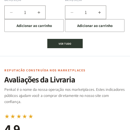
normal
promocional
normal
promocional
Diminuir
Aumentar
Diminuir
Aumentar
a
a
a
a
Adicionar ao carrinho
Adicionar ao carrinho
quantidade
quantidade
quantidade
quantidade
de
de
de
de
Jogo
Jogo
Jogo
Jogo
VER TUDO
Bíblico
Bíblico
da
da
de
de
memória
memória
Cartas
Cartas
|
|
|
|
Arca
Arca
Famílias
Famílias
de
de
REPUTAÇÃO CONSTRUÍDA NOS MARKETPLACES
da
da
Noé
Noé
Avaliações da Livraria
Bíblia
Bíblia
-
-
Penkal é o nome da nossa operação nos marketplaces. Estes indicadores
Penkal
Penkal
públicos ajudam você a comprar diretamente no nosso site com
confiança.
★★★★★
4,9