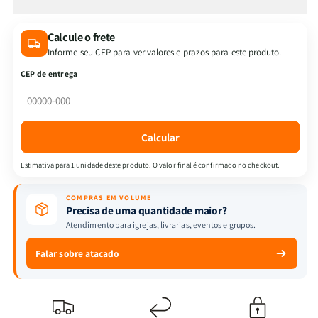
de
de
Kit
Kit
Calcule o frete
Vestida
Vestida
Informe seu CEP para ver valores e prazos para este produto.
de
de
Promessas
Promessas
CEP de entrega
-
-
Orando
Orando
a
a
Palavra
Palavra
Calcular
para
para
Mulheres
Mulheres
Estimativa para 1 unidade deste produto. O valor final é confirmado no checkout.
+
+
Camiseta
Camiseta
COMPRAS EM VOLUME
|
|
Precisa de uma quantidade maior?
Baby
Baby
Atendimento para igrejas, livrarias, eventos e grupos.
Look
Look
|
|
Falar sobre atacado
Gratidão
Gratidão