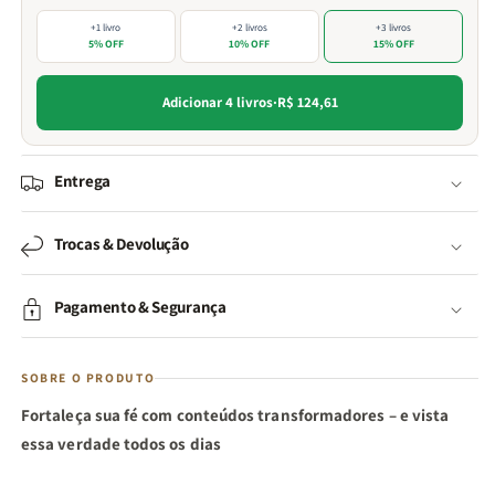
+1 livro
+2 livros
+3 livros
5% OFF
10% OFF
15% OFF
Adicionar 4 livros
·
R$ 124,61
Entrega
Trocas & Devolução
Pagamento & Segurança
SOBRE O PRODUTO
Fortaleça sua fé com conteúdos transformadores – e vista
essa verdade todos os dias