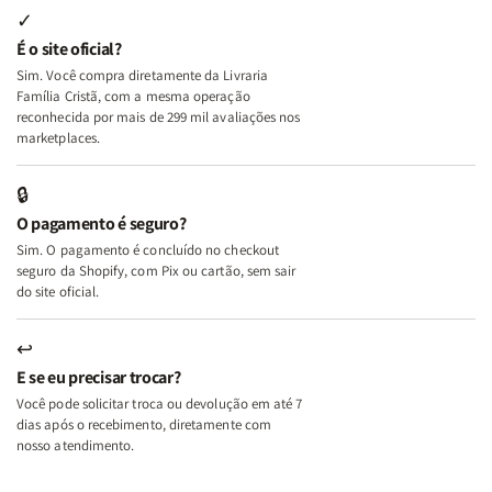
Internas
Internas
Deus
Deus
✓
e
e
É o site oficial?
Deus
Deus
Sim. Você compra diretamente da Livraria
+
+
Família Cristã, com a mesma operação
A
A
reconhecida por mais de 299 mil avaliações nos
Mulher
Mulher
marketplaces.
que
que
Edifica
Edifica
🔒
o
o
O pagamento é seguro?
Lar
Lar
Sim. O pagamento é concluído no checkout
seguro da Shopify, com Pix ou cartão, sem sair
do site oficial.
↩
E se eu precisar trocar?
Você pode solicitar troca ou devolução em até 7
dias após o recebimento, diretamente com
nosso atendimento.