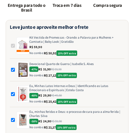
Entrega para todo o
Troca em 7 dias
Compra segura
Brasil
Leve junto e aproveite melhor o frete
Kit Vestida de Promessas - Orando a Palavra para Mulheres +
Camiseta | Baby Look | Gratidão
R$ 59,90
No combo:
R$ 50,92
15% OFF extra
Devocional Quarto de Guerra | Isabelle S. Alves
R$ 31,90
R$ 59,90
-47%
No combo:
R$ 27,12
15% OFF extra
Eu, Minhas Lutas Internas e Deus | Identificando as Lutas
Emocionais e Espirituais | Estela Costa
R$ 29,90
R$ 49,80
-40%
No combo:
R$ 25,42
15% OFF extra
Eu, minhas feridas e Deus: o processo de cura para a alma ferida |
Charles Silva
R$ 24,90
R$ 59,90
-58%
No combo:
R$ 21,17
15% OFF extra