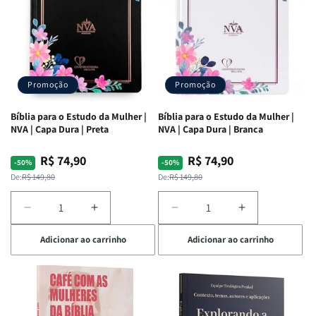
Promoção
Promoção
Bíblia para o Estudo da Mulher |
Bíblia para o Estudo da Mulher |
NVA | Capa Dura | Preta
NVA | Capa Dura | Branca
R$ 74,90
R$ 74,90
Preço
Preço
Preço
Preço
-50%
-50%
normal
promocional
normal
promocional
De:
R$ 149,80
De:
R$ 149,80
Diminuir
Aumentar
Diminuir
Aumentar
a
a
a
a
Adicionar ao carrinho
Adicionar ao carrinho
quantidade
quantidade
quantidade
quantidade
de
de
de
de
Bíblia
Bíblia
Bíblia
Bíblia
para
para
para
para
o
o
o
o