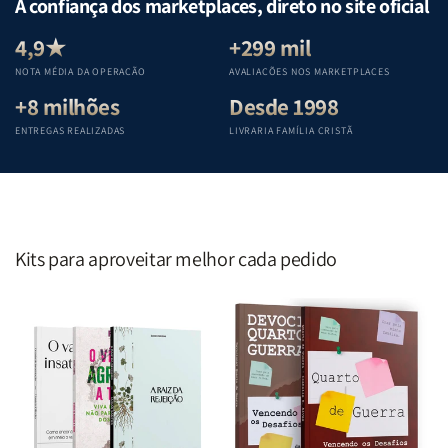
A confiança dos marketplaces, direto no site oficial
Equipe
Equipe
Equipe
Equipe
Teológica
Teológica
Teológica
Teológica
4,9★
+299 mil
Penkal
Penkal
Penkal
Penkal
NOTA MÉDIA DA OPERAÇÃO
AVALIAÇÕES NOS MARKETPLACES
+8 milhões
Desde 1998
ENTREGAS REALIZADAS
LIVRARIA FAMÍLIA CRISTÃ
Kits para aproveitar melhor cada pedido