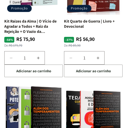
Promoção
Promoção
Kit Raizes da Alma | O Vício de
Kit Quarto de Guerra | Livro +
Agradar a Todos + Raiz da
Devocional
Rejeição + O Vazio da
Insatisfação.
R$ 75,90
R$ 56,90
Preço
Preço
Preço
Preço
-58%
-37%
normal
promocional
normal
promocional
De:
R$ 179,70
De:
R$ 89,90
Diminuir
Aumentar
Diminuir
Aumentar
a
a
a
a
Adicionar ao carrinho
Adicionar ao carrinho
quantidade
quantidade
quantidade
quantidade
de
de
de
de
Kit
Kit
Kit
Kit
Raizes
Raizes
Quarto
Quarto
da
da
de
de
Alma
Alma
Guerra
Guerra
|
|
|
|
O
O
Livro
Livro
Vício
Vício
+
+
de
de
Devocional
Devocional