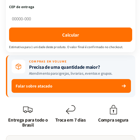
Medo:
Medo:
CEP de entrega
O
O
Poder
Poder
da
da
Mente:
Mente:
Calcular
A
A
Força
Força
Estimativa para 1 unidade deste produto. O valor final é confirmado no checkout.
do
do
Medo
Medo
COMPRAS EM VOLUME
|+
|+
Precisa de uma quantidade maior?
Ecobag
Ecobag
Atendimento para igrejas, livrarias, eventos e grupos.
Deus
Deus
Quer
Quer
Falar sobre atacado
Te
Te
Ver
Ver
Sorrindo
Sorrindo
Entrega para todo o
Troca em 7 dias
Compra segura
Brasil