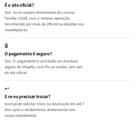
e
e
É o site oficial?
Deus
Deus
Sim. Você compra diretamente da Livraria
+
+
Família Cristã, com a mesma operação
A
A
reconhecida por mais de 299 mil avaliações nos
Mulher
Mulher
marketplaces.
que
que
Edifica
Edifica
🔒
o
o
O pagamento é seguro?
Lar
Lar
Sim. O pagamento é concluído no checkout
seguro da Shopify, com Pix ou cartão, sem sair
do site oficial.
↩
E se eu precisar trocar?
Você pode solicitar troca ou devolução em até 7
dias após o recebimento, diretamente com
nosso atendimento.