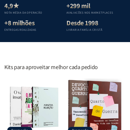
Teológica
Teológica
Teológica
Teológica
4,9★
+299 mil
Penkal
Penkal
Penkal
Penkal
NOTA MÉDIA DA OPERAÇÃO
AVALIAÇÕES NOS MARKETPLACES
+8 milhões
Desde 1998
ENTREGAS REALIZADAS
LIVRARIA FAMÍLIA CRISTÃ
Kits para aproveitar melhor cada pedido