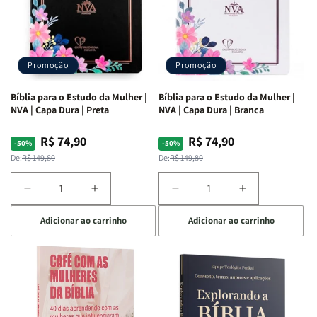
Promoção
Promoção
Bíblia para o Estudo da Mulher |
Bíblia para o Estudo da Mulher |
NVA | Capa Dura | Preta
NVA | Capa Dura | Branca
R$ 74,90
R$ 74,90
Preço
Preço
Preço
Preço
-50%
-50%
normal
promocional
normal
promocional
De:
R$ 149,80
De:
R$ 149,80
Diminuir
Aumentar
Diminuir
Aumentar
a
a
a
a
Adicionar ao carrinho
Adicionar ao carrinho
quantidade
quantidade
quantidade
quantidade
de
de
de
de
Bíblia
Bíblia
Bíblia
Bíblia
para
para
para
para
o
o
o
o
Estudo
Estudo
Estudo
Estudo
da
da
da
da