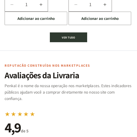
Diminuir
Aumentar
Diminuir
Aumentar
a
a
a
a
Adicionar ao carrinho
Adicionar ao carrinho
quantidade
quantidade
quantidade
quantidade
de
de
de
de
Jogo
Jogo
Jogo
Jogo
VER TUDO
Bíblico
Bíblico
da
da
de
de
memória
memória
Cartas
Cartas
|
|
|
|
Arca
Arca
Famílias
Famílias
de
de
REPUTAÇÃO CONSTRUÍDA NOS MARKETPLACES
da
da
Noé
Noé
Avaliações da Livraria
Bíblia
Bíblia
-
-
Penkal é o nome da nossa operação nos marketplaces. Estes indicadores
Penkal
Penkal
públicos ajudam você a comprar diretamente no nosso site com
confiança.
★★★★★
4,9
de 5