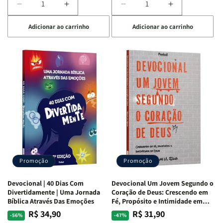
Diminuir
Aumentar
Diminuir
Aumentar
a
a
a
a
Adicionar ao carrinho
Adicionar ao carrinho
quantidade
quantidade
quantidade
quantidade
de
de
de
de
Devocional
Devocional
Devocional
Devocional
Quarto
Quarto
Café
Café
de
de
com
com
Guerra
Guerra
Mulheres
Mulheres
|
|
da
da
Isabelle
Isabelle
Bíblia
Bíblia
S.
S.
|
|
Alves
Alves
Equipe
Equipe
Teológica
Teológica
Penkal
Penkal
Promoção
Promoção
Devocional | 40 Dias Com
Devocional Um Jovem Segundo o
Divertidamente | Uma Jornada
Coração de Deus: Crescendo em
Bíblica Através Das Emoções
Fé, Propósito e Intimidade em
Deus
R$ 34,90
R$ 31,90
Preço
Preço
Preço
Preço
-56%
-47%