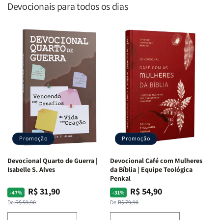
Devocionais para todos os dias
Promoção
Promoção
Devocional Quarto de Guerra |
Devocional Café com Mulheres
Isabelle S. Alves
da Bíblia | Equipe Teológica
Penkal
R$ 31,90
R$ 54,90
Preço
Preço
Preço
Preço
-47%
-31%
normal
promocional
normal
promocional
De:
R$ 59,90
De:
R$ 79,90