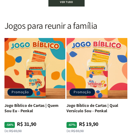
VER TUDO
Sagrada
Sagrada
Letra
Letra
|
|
Gigante
Gigante
Nova
Nova
|
|
Versão
Versão
PPM
PPM
Jogos para reunir a família
Almeida
Almeida
|
|
|
|
ARC
ARC
Letra
Letra
|
|
Média
Média
Full
Full
&amp;
&amp;
Color
Color
Full
Full
|
|
Color
Color
Capa
Capa
|
|
Dura
Dura
Brochura
Brochura
c/
c/
|
|
Harpa
Harpa
Rei
Rei
|
|
Promoção
Promoção
Leão
Leão
-
-
Cruz
Cruz
Jogo Bíblico de Cartas | Quem
Jogo Bíblico de Cartas | Qual
Laranja
Laranja
Sou Eu - Penkal
Versículo Sou - Penkal
R$ 31,90
R$ 19,90
Preço
Preço
Preço
Preço
-54%
-67%
normal
promocional
normal
promocional
De:
R$ 69,90
De:
R$ 59,90