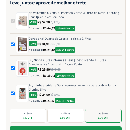
Leve junto e aproveite melhor o frete
Kit Vencendo o Medo: O Poder da Mente: A Força do Medo |+ Ecobag
Deus Quer Te Ver Sorrindo
R$ 52,90
R$ 129,90
-59%
No combo:
R$ 44,97
15% OFF extra
Devocional Quarto de Guerra | Isabelle S. Alves
R$ 31,90
R$ 59,90
-47%
No combo:
R$ 27,12
15% OFF extra
Eu, Minhas Lutas Internas e Deus | Identificando as Lutas
Emocionais e Espirituais | Estela Costa
R$ 29,90
R$ 49,80
-40%
No combo:
R$ 25,42
15% OFF extra
Eu, minhas feridas e Deus: o processo de cura para a alma ferida |
Charles Silva
R$ 24,90
R$ 59,90
-58%
No combo:
R$ 21,17
15% OFF extra
+1 livro
+2 livros
+3 livros
5% OFF
10% OFF
15% OFF