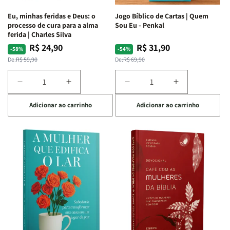
Espirituais
Espirituais
Eu, minhas feridas e Deus: o
Jogo Bíblico de Cartas | Quem
|
|
processo de cura para a alma
Sou Eu - Penkal
Estela
Estela
ferida | Charles Silva
Costa
Costa
R$ 24,90
R$ 31,90
Preço
Preço
Preço
Preço
-58%
-54%
normal
promocional
normal
promocional
De:
R$ 59,90
De:
R$ 69,90
Diminuir
Aumentar
Diminuir
Aumentar
a
a
a
a
Adicionar ao carrinho
Adicionar ao carrinho
quantidade
quantidade
quantidade
quantidade
de
de
de
de
Eu,
Eu,
Jogo
Jogo
minhas
minhas
Bíblico
Bíblico
feridas
feridas
de
de
e
e
Cartas
Cartas
Deus:
Deus:
|
|
o
o
Quem
Quem
processo
processo
Sou
Sou
de
de
Eu
Eu
cura
cura
-
-
para
para
Penkal
Penkal