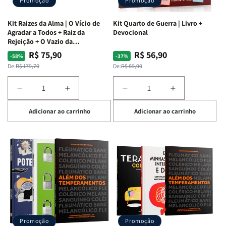
Promoção
Promoção
Kit Raizes da Alma | O Vício de
Kit Quarto de Guerra | Livro +
Agradar a Todos + Raiz da
Devocional
Rejeição + O Vazio da
Insatisfação.
R$ 75,90
R$ 56,90
Preço
Preço
Preço
Preço
-58%
-37%
normal
promocional
normal
promocional
De:
R$ 179,70
De:
R$ 89,90
Diminuir
Aumentar
Diminuir
Aumentar
a
a
a
a
Adicionar ao carrinho
Adicionar ao carrinho
quantidade
quantidade
quantidade
quantidade
de
de
de
de
Kit
Kit
Kit
Kit
Raizes
Raizes
Quarto
Quarto
da
da
de
de
Alma
Alma
Guerra
Guerra
|
|
|
|
O
O
Livro
Livro
Vício
Vício
+
+
de
de
Devocional
Devocional
Agradar
Agradar
Promoção
Promoção