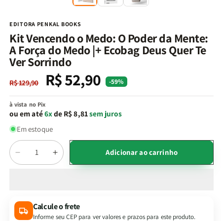
na
n
janela
j
modal
m
EDITORA PENKAL BOOKS
Kit Vencendo o Medo: O Poder da Mente:
A Força do Medo |+ Ecobag Deus Quer Te
Ver Sorrindo
R$ 52,90
Preço
Preço
-59%
R$ 129,90
normal
promocional
à vista no Pix
ou em até
6x
de R$ 8,81
sem juros
Em estoque
Quantidade
Adicionar ao carrinho
Diminuir
Aumentar
a
a
quantidade
quantidade
de
de
Kit
Kit
Calcule o frete
Vencendo
Vencendo
Informe seu CEP para ver valores e prazos para este produto.
o
o