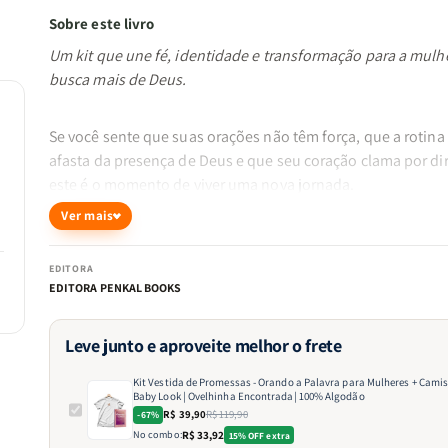
Sobre este livro
Um kit que une fé, identidade e transformação para a mulh
busca mais de Deus.
Se você sente que suas orações não têm força, que a rotina 
afasta da presença de Deus e que seu coração clama por di
este é o momento de viver uma nova jornada.
Ver mais
Com 40 dias de meditações guiadas pelas Escrituras,
o
devocional ?Orando a Palavra para Mulheres?
vai te ensina
EDITORA
transformar sua vida por meio de orações alinhadas com a
EDITORA PENKAL BOOKS
vontade de Deus. Você vai aprender a declarar promessas,
fortalecer sua identidade em Cristo e vencer medos e
Leve junto e aproveite melhor o frete
inseguranças com a verdade da Palavra.
Kit Vestida de Promessas - Orando a Palavra para Mulheres + Camiseta |
Baby Look | Ovelhinha Encontrada| 100% Algodão
E para te lembrar, todos os dias, de quem você é para Deus,
R$ 39,90
R$ 119,90
-67%
No combo:
R$ 33,92
15% OFF extra
acompanha este kit um brinde especial: a camiseta cristã