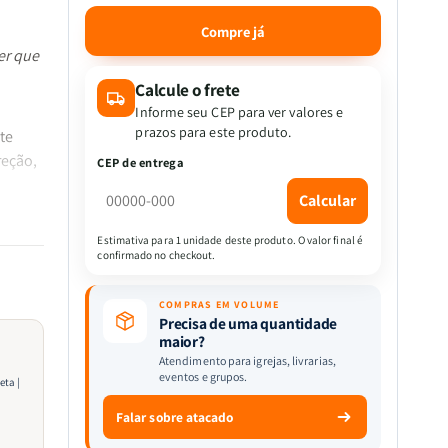
a
a
quantidade
quantidade
Compre já
de
de
er que
Kit
Kit
Vestida
Vestida
Calcule o frete
de
de
Informe seu CEP para ver valores e
Promessas
Promessas
prazos para este produto.
te
-
-
reção,
CEP de entrega
Orando
Orando
a
a
Calcular
Palavra
Palavra
para
para
Estimativa para 1 unidade deste produto. O valor final é
Mulheres
Mulheres
confirmado no checkout.
r a
+
+
Camiseta
Camiseta
COMPRAS EM VOLUME
|
|
Precisa de uma quantidade
Baby
Baby
maior?
Look
Look
Atendimento para igrejas, livrarias,
eventos e grupos.
|
|
Ovelhinha
Ovelhinha
Falar sobre atacado
Encontrada|
Encontrada|
100%
100%