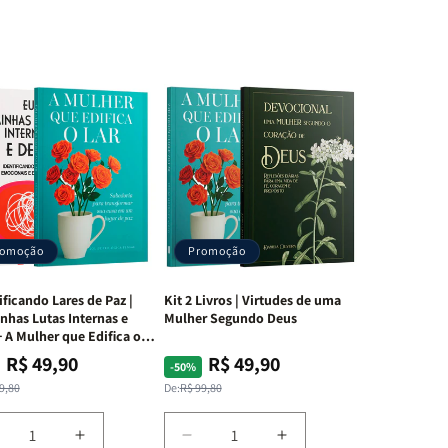
romoção
Promoção
ificando Lares de Paz |
Kit 2 Livros | Virtudes de uma
nhas Lutas Internas e
Mulher Segundo Deus
 A Mulher que Edifica o
R$ 49,90
R$ 49,90
ço
ço
Preço
Preço
-50%
mal
mocional
normal
promocional
9,80
De:
R$ 99,80
iminuir
Aumentar
Diminuir
Aumentar