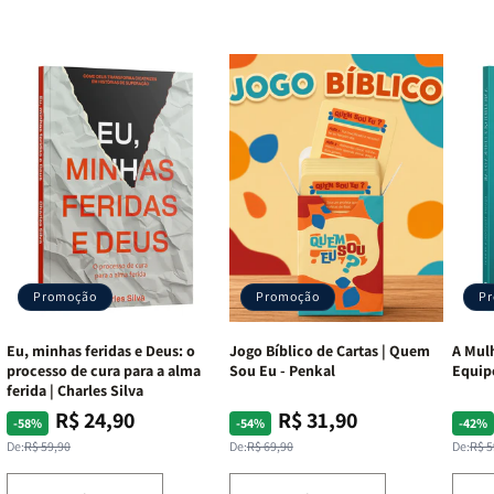
Promoção
Promoção
P
Eu, minhas feridas e Deus: o
Jogo Bíblico de Cartas | Quem
A Mulh
processo de cura para a alma
Sou Eu - Penkal
Equip
ferida | Charles Silva
R$ 24,90
R$ 31,90
Preço
Preço
Preço
Preço
Pre
Pre
-58%
-54%
-42%
normal
promocional
normal
promocional
nor
pro
De:
R$ 59,90
De:
R$ 69,90
De:
R$ 5