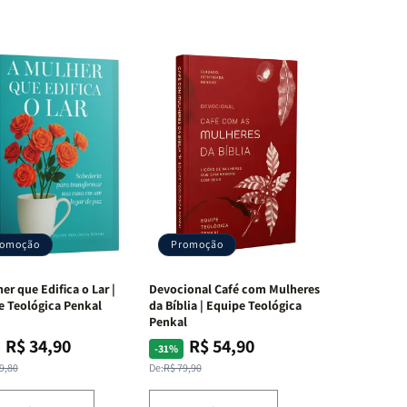
romoção
Promoção
er que Edifica o Lar |
Devocional Café com Mulheres
e Teológica Penkal
da Bíblia | Equipe Teológica
Penkal
R$ 34,90
R$ 54,90
ço
ço
Preço
Preço
-31%
mal
mocional
normal
promocional
9,80
De:
R$ 79,90