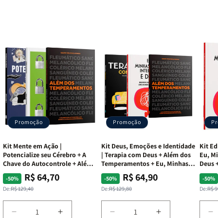
Promoção
Promoção
P
Kit Mente em Ação |
Kit Deus, Emoções e Identidade
Kit Ed
Potencialize seu Cérebro + A
| Terapia com Deus + Além dos
Eu, Mi
Chave do Autocontrole + Além
Temperamentos + Eu, Minhas
Deus +
dos Temperamentos
Feridas e Deus
Lar
R$ 64,70
R$ 64,90
Preço
Preço
Preço
Preço
Pre
Pre
-50%
-50%
-50%
normal
promocional
normal
promocional
nor
pro
De:
R$ 129,40
De:
R$ 129,80
De:
R$ 9
Diminuir
Aumentar
Diminuir
Aumentar
D