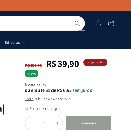
Pesquisar
Fazer
Carrinho
login
Editoras
R$ 39,90
Preço
Preço
Esgotado
R$ 119,90
normal
promocional
-67%
à vista no Pix
ou em até
6x
de R$ 6,65
sem juros
Frete
calculado no checkout.
a|
Fora de estoque
Quantidade
ESGOTADO
Diminuir
Aumentar