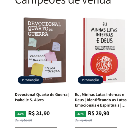
Promoção
Promoção
Devocional Quarto de Guerra |
Eu, Minhas Lutas Internas e
Isabelle S. Alves
Deus | Identificando as Lutas
Emocionais e Espirituais |
Estela Costa
R$ 31,90
R$ 29,90
Preço
Preço
Preço
Preço
-47%
-40%
normal
promocional
normal
promocional
De:
R$ 59,90
De:
R$ 49,80