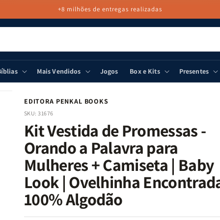
+8 milhões de entregas realizadas
íblias
Mais Vendidos
Jogos
Box e Kits
Presentes
EDITORA PENKAL BOOKS
SKU:
31676
Kit Vestida de Promessas -
Orando a Palavra para
Mulheres + Camiseta | Baby
Look | Ovelhinha Encontrad
100% Algodão