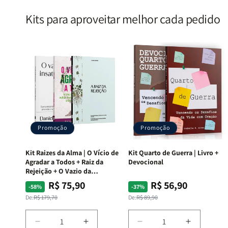
Kits para aproveitar melhor cada pedido
Promoção
Promoção
Kit Raizes da Alma | O Vício de
Kit Quarto de Guerra | Livro +
Agradar a Todos + Raiz da
Devocional
Rejeição + O Vazio da
Insatisfação.
R$ 75,90
R$ 56,90
Preço
Preço
Preço
Preço
-58%
-37%
normal
promocional
normal
promocional
De:
R$ 179,70
De:
R$ 89,90
Diminuir
Aumentar
Diminuir
Aumentar