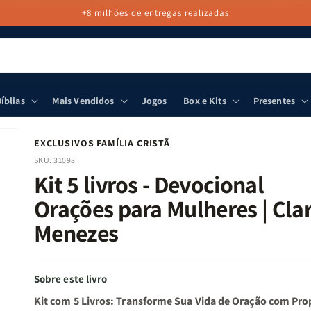
+8 milhões de entregas realizadas
íblias
Mais Vendidos
Jogos
Box e Kits
Presentes
EXCLUSIVOS FAMÍLIA CRISTÃ
SKU:
31098
Kit 5 livros - Devocional
Orações para Mulheres | Cla
Menezes
Sobre este livro
Kit com 5 Livros: Transforme Sua Vida de Oração com Pro