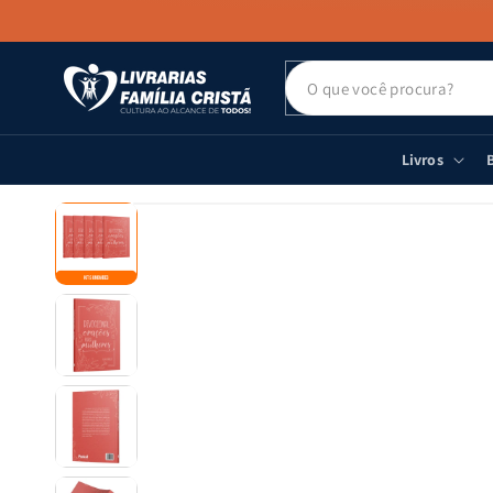
PULAR PARA
O CONTEÚDO
Livros
B
PULAR PARA
AS
INFORMAÇÕES
DO PRODUTO