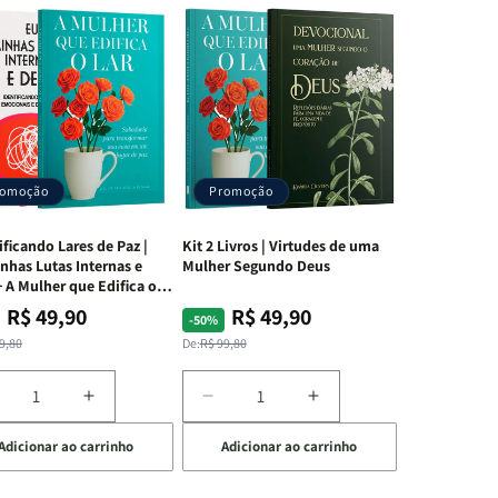
romoção
Promoção
ificando Lares de Paz |
Kit 2 Livros | Virtudes de uma
nhas Lutas Internas e
Mulher Segundo Deus
 A Mulher que Edifica o
R$ 49,90
R$ 49,90
ço
ço
Preço
Preço
-50%
mal
mocional
normal
promocional
9,80
De:
R$ 99,80
iminuir
Aumentar
Diminuir
Aumentar
a
a
a
Adicionar ao carrinho
Adicionar ao carrinho
uantidade
quantidade
quantidade
quantidade
e
de
de
de