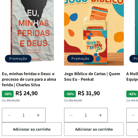
Promoção
Promoção
P
Eu, minhas feridas e Deus: o
Jogo Bíblico de Cartas | Quem
A Mulh
processo de cura para a alma
Sou Eu - Penkal
Equip
ferida | Charles Silva
R$ 24,90
R$ 31,90
Preço
Preço
Preço
Preço
Pre
Pre
-58%
-54%
-42%
normal
promocional
normal
promocional
nor
pro
De:
R$ 59,90
De:
R$ 69,90
De:
R$ 5
Diminuir
Aumentar
Diminuir
Aumentar
D
a
a
a
a
a
Adicionar ao carrinho
Adicionar ao carrinho
de
quantidade
quantidade
quantidade
quantidade
q
de
de
de
de
d