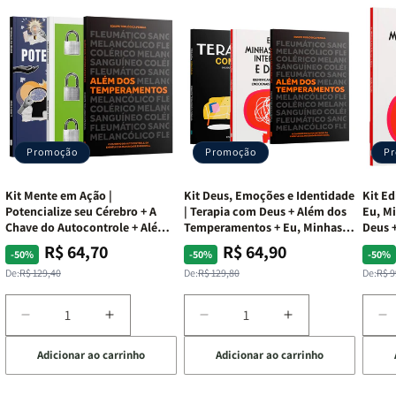
Promoção
Promoção
P
Kit Mente em Ação |
Kit Deus, Emoções e Identidade
Kit Ed
Potencialize seu Cérebro + A
| Terapia com Deus + Além dos
Eu, Mi
Chave do Autocontrole + Além
Temperamentos + Eu, Minhas
Deus +
dos Temperamentos
Feridas e Deus
Lar
R$ 64,70
R$ 64,90
Preço
Preço
Preço
Preço
Pre
Pre
-50%
-50%
-50%
normal
promocional
normal
promocional
nor
pro
De:
R$ 129,40
De:
R$ 129,80
De:
R$ 9
Diminuir
Aumentar
Diminuir
Aumentar
D
a
a
a
a
a
Adicionar ao carrinho
Adicionar ao carrinho
de
quantidade
quantidade
quantidade
quantidade
q
de
de
de
de
d