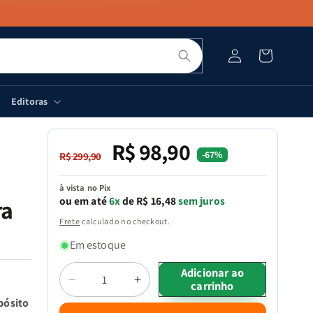
Pesquisar
Fazer
Carrinho
login
Editoras
R$ 98,90
Preço
Preço
-67%
R$ 299,90
normal
promocional
à vista no Pix
ou em até
6x
de R$ 16,48
sem juros
ra
Frete
calculado no checkout.
Em estoque
Quantidade
Adicionar ao
carrinho
Diminuir
Aumentar
a
a
pósito