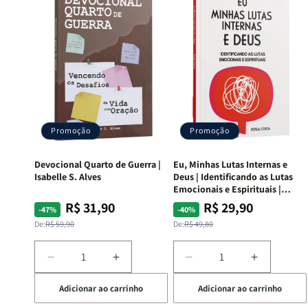
Promoção
Promoção
Devocional Quarto de Guerra |
Eu, Minhas Lutas Internas e
Isabelle S. Alves
Deus | Identificando as Lutas
Emocionais e Espirituais |
Estela Costa
R$ 31,90
R$ 29,90
Preço
Preço
Preço
Preço
-47%
-40%
normal
promocional
normal
promocional
De:
R$ 59,90
De:
R$ 49,80
Diminuir
Aumentar
Diminuir
Aumentar
a
a
a
a
Adicionar ao carrinho
Adicionar ao carrinho
quantidade
quantidade
quantidade
quantida
de
de
de
de