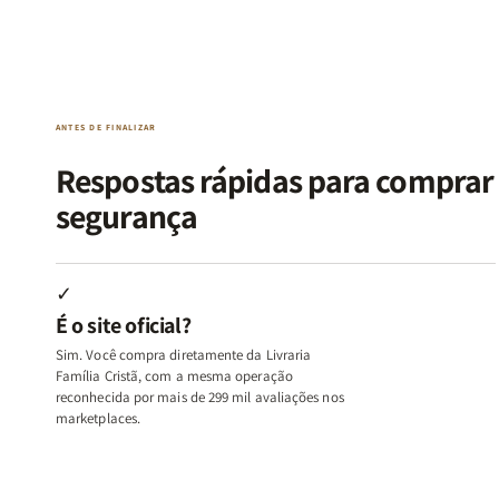
Kit
Kit
Kit
Kit
Raizes
Raizes
Quarto
Quarto
da
da
de
de
Alma
Alma
Guerra
Guerra
|
|
|
|
O
O
Livro
Livro
ANTES DE FINALIZAR
Vício
Vício
+
+
de
de
Devocional
Devocion
Respostas rápidas para compra
Agradar
Agradar
segurança
a
a
Todos
Todos
+
+
Raiz
Raiz
✓
da
da
É o site oficial?
Rejeição
Rejeição
+
+
Sim. Você compra diretamente da Livraria
O
O
Família Cristã, com a mesma operação
Vazio
Vazio
reconhecida por mais de 299 mil avaliações nos
marketplaces.
da
da
Insatisfação.
Insatisfação.