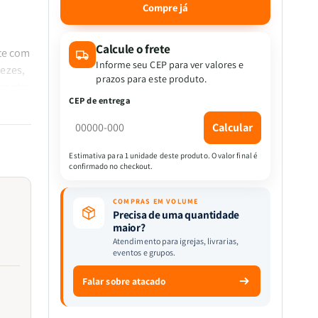
quantidade
quantidade
Compre já
de
de
Kit
Kit
5
5
Calcule o frete
te com
livros
livros
Informe seu CEP para ver valores e
nezes,
-
-
prazos para este produto.
contro
Devocional
Devocional
CEP de entrega
 para
Orações
Orações
ual com
para
para
Calcular
Mulheres
Mulheres
ade.
|
|
Estimativa para 1 unidade deste produto. O valor final é
Clara
Clara
confirmado no checkout.
Menezes
Menezes
COMPRAS EM VOLUME
áticas
Precisa de uma quantidade
lma.
maior?
ias
Atendimento para igrejas, livrarias,
eventos e grupos.
e fé
Falar sobre atacado
nspira
esença