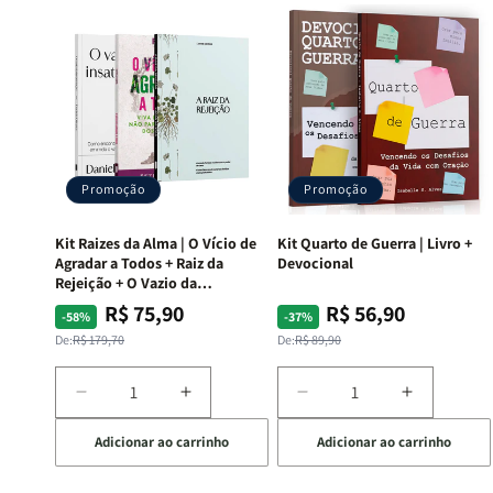
Promoção
Promoção
Kit Raizes da Alma | O Vício de
Kit Quarto de Guerra | Livro +
Agradar a Todos + Raiz da
Devocional
Rejeição + O Vazio da
Insatisfação.
R$ 75,90
R$ 56,90
Preço
Preço
Preço
Preço
-58%
-37%
normal
promocional
normal
promocional
De:
R$ 179,70
De:
R$ 89,90
Diminuir
Aumentar
Diminuir
Aumentar
a
a
a
a
Adicionar ao carrinho
Adicionar ao carrinho
quantidade
quantidade
quantidade
quantida
de
de
de
de