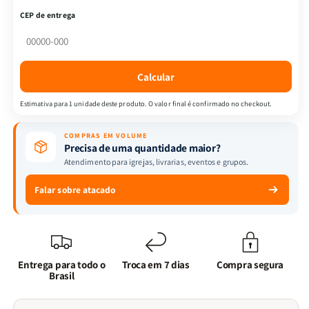
Palavra
Palavra
CEP de entrega
|
|
Ecobag
Ecobag
-
-
Ecobag
Ecobag
Calcular
-
-
Gratidão
Gratidão
Estimativa para 1 unidade deste produto. O valor final é confirmado no checkout.
+
+
Devocional
Devocional
COMPRAS EM VOLUME
Mulheres
Mulheres
Precisa de uma quantidade maior?
Improváveis
Improváveis
Atendimento para igrejas, livrarias, eventos e grupos.
Falar sobre atacado
Entrega para todo o
Troca em 7 dias
Compra segura
Brasil