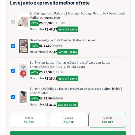
Leve junto e aproveite melhor o frete
Kit Carregando a Palavra | Ecobag - Ecobag - Gratidão + Devocional
Mulheres Improváveis
R$ 56,90
R$ 113,80
-50%
No combo:
R$ 48,37
15% OFF extra
Devocional Quarto de Guerra | Isabelle S. Alves
R$ 31,90
R$ 59,90
-47%
No combo:
R$ 27,12
15% OFF extra
Eu, Minhas Lutas Internas e Deus | Identificando as Lutas
Emocionais e Espirituais | Estela Costa
R$ 29,90
R$ 49,80
-40%
No combo:
R$ 25,42
15% OFF extra
Eu, minhas feridas e Deus: o processo de cura para a alma ferida |
Charles Silva
R$ 24,90
R$ 59,90
-58%
No combo:
R$ 21,17
15% OFF extra
+1 livro
+2 livros
+3 livros
5% OFF
10% OFF
15% OFF