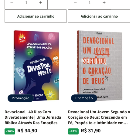
Diminuir
Aumentar
Diminuir
Aumentar
a
a
a
a
Adicionar ao carrinho
Adicionar ao carrinho
quantidade
quantidade
quantidade
quantidade
de
de
de
de
Devocional
Devocional
Devocional
Devocional
Quarto
Quarto
Café
Café
de
de
com
com
Guerra
Guerra
Mulheres
Mulheres
|
|
da
da
Isabelle
Isabelle
Bíblia
Bíblia
S.
S.
|
|
Alves
Alves
Equipe
Equipe
Teológica
Teológica
Penkal
Penkal
Promoção
Promoção
Devocional | 40 Dias Com
Devocional Um Jovem Segundo o
Divertidamente | Uma Jornada
Coração de Deus: Crescendo em
Bíblica Através Das Emoções
Fé, Propósito e Intimidade em
Deus
R$ 34,90
R$ 31,90
Preço
Preço
Preço
Preço
-56%
-47%