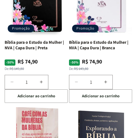
Promoção
Promoção
Bíblia para o Estudo da Mulher |
Bíblia para o Estudo da Mulher |
NVA | Capa Dura | Preta
NVA | Capa Dura | Branca
R$ 74,90
R$ 74,90
Preço
Preço
Preço
Preço
-50%
-50%
normal
promocional
normal
promocional
De:
R$ 149,80
De:
R$ 149,80
Diminuir
Aumentar
Diminuir
Aumentar
a
a
a
a
Adicionar ao carrinho
Adicionar ao carrinho
quantidade
quantidade
quantidade
quantidade
de
de
de
de
Bíblia
Bíblia
Bíblia
Bíblia
para
para
para
para
o
o
o
o
Estudo
Estudo
Estudo
Estudo
da
da
da
da