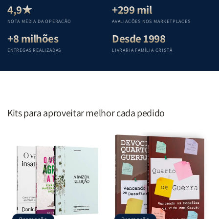
Teológica
Teológica
Teológica
Teológica
4,9★
+299 mil
Penkal
Penkal
Penkal
Penkal
NOTA MÉDIA DA OPERAÇÃO
AVALIAÇÕES NOS MARKETPLACES
+8 milhões
Desde 1998
ENTREGAS REALIZADAS
LIVRARIA FAMÍLIA CRISTÃ
Kits para aproveitar melhor cada pedido