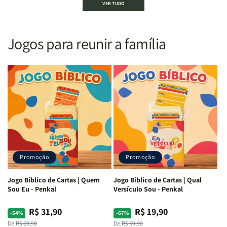
VER TUDO
Sagrada
Sagrada
Letra
Letra
|
|
Gigante
Gigante
Nova
Nova
|
|
Versão
Versão
PPM
PPM
Jogos para reunir a família
Almeida
Almeida
|
|
|
|
ARC
ARC
Letra
Letra
|
|
Média
Média
Full
Full
&amp;
&amp;
Color
Color
Full
Full
|
|
Color
Color
Capa
Capa
|
|
Dura
Dura
Brochura
Brochura
c/
c/
|
|
Harpa
Harpa
Rei
Rei
|
|
Promoção
Promoção
Leão
Leão
-
-
Cruz
Cruz
Jogo Bíblico de Cartas | Quem
Jogo Bíblico de Cartas | Qual
Laranja
Laranja
Sou Eu - Penkal
Versículo Sou - Penkal
R$ 31,90
R$ 19,90
Preço
Preço
Preço
Preço
-54%
-67%
normal
promocional
normal
promocional
De:
R$ 69,90
De:
R$ 59,90