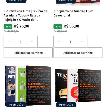
Promoção
Promoção
Kit Raizes da Alma | O Vício de
Kit Quarto de Guerra | Livro +
Agradar a Todos + Raiz da
Devocional
Rejeição + O Vazio da
Insatisfação.
R$ 75,90
R$ 56,90
Preço
Preço
Preço
Preço
-58%
-37%
normal
promocional
normal
promocional
De:
R$ 179,70
De:
R$ 89,90
Diminuir
Aumentar
Diminuir
Aumentar
a
a
a
a
Adicionar ao carrinho
Adicionar ao carrinho
quantidade
quantidade
quantidade
quantidade
de
de
de
de
Kit
Kit
Kit
Kit
Raizes
Raizes
Quarto
Quarto
da
da
de
de
Alma
Alma
Guerra
Guerra
|
|
|
|
O
O
Livro
Livro
Vício
Vício
+
+
de
de
Devocional
Devocional
Agradar
Agradar
Promoção
Promoção