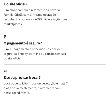
e
e
É o site oficial?
Deus
Deus
Sim. Você compra diretamente da Livraria
+
+
Família Cristã, com a mesma operação
A
A
reconhecida por mais de 299 mil avaliações nos
Mulher
Mulher
marketplaces.
que
que
Edifica
Edifica
🔒
o
o
O pagamento é seguro?
Lar
Lar
Sim. O pagamento é concluído no checkout
seguro da Shopify, com Pix ou cartão, sem sair
do site oficial.
↩
E se eu precisar trocar?
Você pode solicitar troca ou devolução em até 7
dias após o recebimento, diretamente com
nosso atendimento.