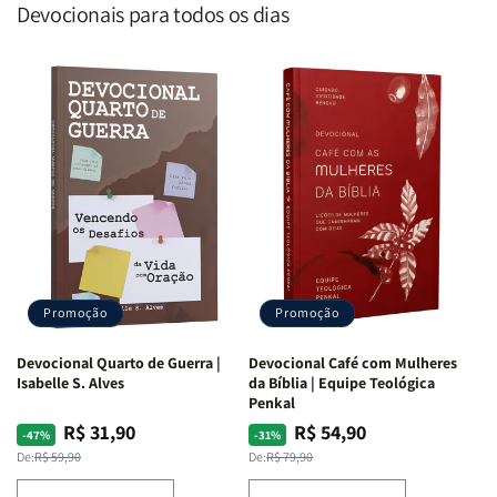
Devocionais para todos os dias
Promoção
Promoção
Devocional Quarto de Guerra |
Devocional Café com Mulheres
Isabelle S. Alves
da Bíblia | Equipe Teológica
Penkal
R$ 31,90
R$ 54,90
Preço
Preço
Preço
Preço
-47%
-31%
normal
promocional
normal
promocional
De:
R$ 59,90
De:
R$ 79,90