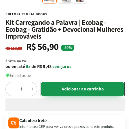
na
n
janela
j
modal
m
EDITORA PENKAL BOOKS
Kit Carregando a Palavra | Ecobag -
Ecobag - Gratidão + Devocional Mulheres
Improváveis
R$ 56,90
Preço
Preço
-50%
R$ 113,80
normal
promocional
à vista no Pix
ou em até
6x
de R$ 9,48
sem juros
Em estoque
Quantidade
Adicionar ao carrinho
Diminuir
Aumentar
a
a
quantidade
quantidade
de
de
Kit
Kit
Calcule o frete
Carregando
Carregando
Informe seu CEP para ver valores e prazos para este produto.
a
a