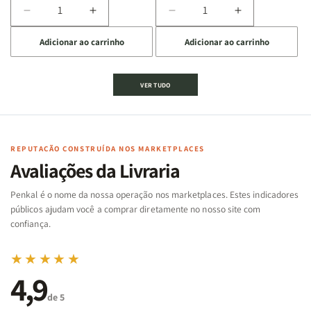
Diminuir
Aumentar
Diminuir
Aumentar
a
a
a
a
Adicionar ao carrinho
Adicionar ao carrinho
quantidade
quantidade
quantidade
quantidade
de
de
de
de
Jogo
Jogo
Jogo
Jogo
VER TUDO
Bíblico
Bíblico
da
da
de
de
memória
memória
Cartas
Cartas
|
|
|
|
Arca
Arca
Famílias
Famílias
de
de
REPUTAÇÃO CONSTRUÍDA NOS MARKETPLACES
da
da
Noé
Noé
Avaliações da Livraria
Bíblia
Bíblia
-
-
Penkal é o nome da nossa operação nos marketplaces. Estes indicadores
Penkal
Penkal
públicos ajudam você a comprar diretamente no nosso site com
confiança.
★★★★★
4,9
de 5