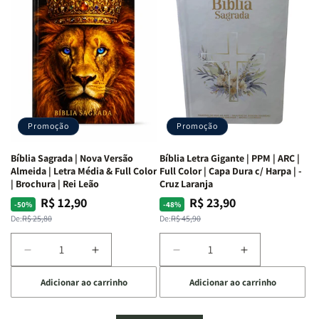
Mulheres
Mulheres
Livro
Livro
da
da
por
por
Bíblia
Bíblia
Livro
Livro
|
|
-
-
Isabelle
Isabelle
um
um
S.
S.
panorama
panorama
Alves
Alves
completo
completo
dos
dos
Promoção
Promoção
66
66
livros
livros
Bíblia Sagrada | Nova Versão
Bíblia Letra Gigante | PPM | ARC |
da
da
Almeida | Letra Média & Full Color
Full Color | Capa Dura c/ Harpa | -
Bíblia
Bíblia
| Brochura | Rei Leão
Cruz Laranja
|
|
R$ 12,90
R$ 23,90
Preço
Preço
Preço
Preço
-50%
-48%
Equipe
Equipe
normal
promocional
normal
promocional
De:
R$ 25,80
De:
R$ 45,90
teológica
teológica
Penkal
Penkal
Diminuir
Aumentar
Diminuir
Aumentar
a
a
a
a
Adicionar ao carrinho
Adicionar ao carrinho
quantidade
quantidade
quantidade
quantidade
de
de
de
de
Bíblia
Bíblia
Bíblia
Bíblia