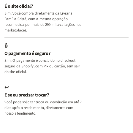
e
e
É o site oficial?
Deus
Deus
Sim. Você compra diretamente da Livraria
+
+
Família Cristã, com a mesma operação
A
A
reconhecida por mais de 299 mil avaliações nos
Mulher
Mulher
marketplaces.
que
que
Edifica
Edifica
🔒
o
o
O pagamento é seguro?
Lar
Lar
Sim. O pagamento é concluído no checkout
seguro da Shopify, com Pix ou cartão, sem sair
do site oficial.
↩
E se eu precisar trocar?
Você pode solicitar troca ou devolução em até 7
dias após o recebimento, diretamente com
nosso atendimento.