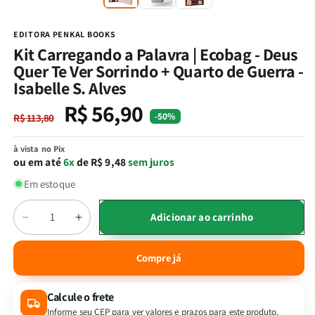
na
n
janela
j
modal
m
EDITORA PENKAL BOOKS
Kit Carregando a Palavra | Ecobag - Deus
Quer Te Ver Sorrindo + Quarto de Guerra -
Isabelle S. Alves
R$ 56,90
Preço
Preço
-50%
R$ 113,80
normal
promocional
à vista no Pix
ou em até
6x
de R$ 9,48
sem juros
Em estoque
Quantidade
Adicionar ao carrinho
Diminuir
Aumentar
a
a
quantidade
quantidade
Compre já
de
de
Kit
Kit
Calcule o frete
Carregando
Carregando
a
a
Informe seu CEP para ver valores e prazos para este produto.