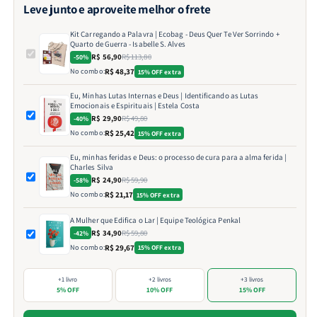
Leve junto e aproveite melhor o frete
Kit Carregando a Palavra | Ecobag - Deus Quer Te Ver Sorrindo +
Quarto de Guerra - Isabelle S. Alves
R$ 56,90
R$ 113,80
-50%
No combo:
R$ 48,37
15% OFF extra
Eu, Minhas Lutas Internas e Deus | Identificando as Lutas
Emocionais e Espirituais | Estela Costa
R$ 29,90
R$ 49,80
-40%
No combo:
R$ 25,42
15% OFF extra
Eu, minhas feridas e Deus: o processo de cura para a alma ferida |
Charles Silva
R$ 24,90
R$ 59,90
-58%
No combo:
R$ 21,17
15% OFF extra
A Mulher que Edifica o Lar | Equipe Teológica Penkal
R$ 34,90
R$ 59,80
-42%
No combo:
R$ 29,67
15% OFF extra
+1 livro
+2 livros
+3 livros
5% OFF
10% OFF
15% OFF