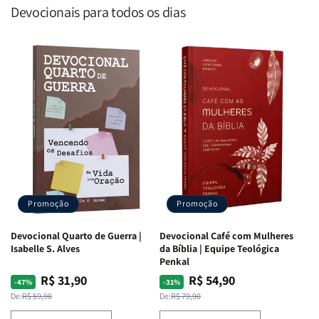
Devocionais para todos os dias
Promoção
Promoção
Devocional Quarto de Guerra |
Devocional Café com Mulheres
Isabelle S. Alves
da Bíblia | Equipe Teológica
Penkal
R$ 31,90
R$ 54,90
Preço
Preço
Preço
Preço
-47%
-31%
normal
promocional
normal
promocional
De:
R$ 59,90
De:
R$ 79,90