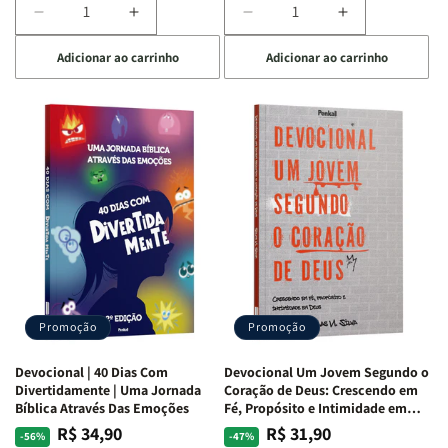
Diminuir
Aumentar
Diminuir
Aumentar
a
a
a
a
Adicionar ao carrinho
Adicionar ao carrinho
quantidade
quantidade
quantidade
quantidade
de
de
de
de
Devocional
Devocional
Devocional
Devocional
Quarto
Quarto
Café
Café
de
de
com
com
Guerra
Guerra
Mulheres
Mulheres
|
|
da
da
Isabelle
Isabelle
Bíblia
Bíblia
S.
S.
|
|
Alves
Alves
Equipe
Equipe
Teológica
Teológica
Penkal
Penkal
Promoção
Promoção
Devocional | 40 Dias Com
Devocional Um Jovem Segundo o
Divertidamente | Uma Jornada
Coração de Deus: Crescendo em
Bíblica Através Das Emoções
Fé, Propósito e Intimidade em
Deus
R$ 34,90
R$ 31,90
Preço
Preço
Preço
Preço
-56%
-47%