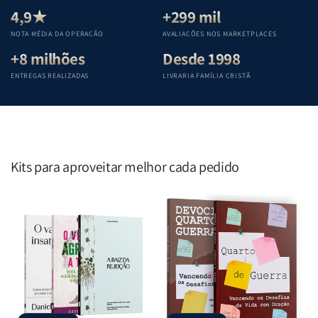
Teológica
Teológica
Teológica
Teológica
4,9★
+299 mil
Penkal
Penkal
Penkal
Penkal
NOTA MÉDIA DA OPERAÇÃO
AVALIAÇÕES NOS MARKETPLACES
+8 milhões
Desde 1998
ENTREGAS REALIZADAS
LIVRARIA FAMÍLIA CRISTÃ
Kits para aproveitar melhor cada pedido