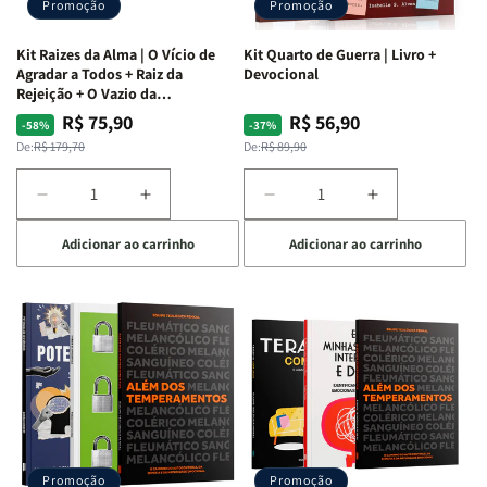
Promoção
Promoção
Kit Raizes da Alma | O Vício de
Kit Quarto de Guerra | Livro +
Agradar a Todos + Raiz da
Devocional
Rejeição + O Vazio da
Insatisfação.
R$ 75,90
R$ 56,90
Preço
Preço
Preço
Preço
-58%
-37%
normal
promocional
normal
promocional
De:
R$ 179,70
De:
R$ 89,90
Diminuir
Aumentar
Diminuir
Aumentar
a
a
a
a
Adicionar ao carrinho
Adicionar ao carrinho
quantidade
quantidade
quantidade
quantidade
de
de
de
de
Kit
Kit
Kit
Kit
Raizes
Raizes
Quarto
Quarto
da
da
de
de
Alma
Alma
Guerra
Guerra
|
|
|
|
O
O
Livro
Livro
Vício
Vício
+
+
de
de
Devocional
Devocional
Agradar
Agradar
Promoção
Promoção