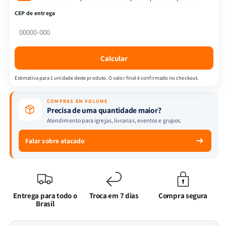
Palavra
Palavra
CEP de entrega
|
|
Ecobag
Ecobag
-
-
Deus
Deus
Calcular
Quer
Quer
Te
Te
Estimativa para 1 unidade deste produto. O valor final é confirmado no checkout.
Ver
Ver
Sorrindo
Sorrindo
COMPRAS EM VOLUME
+
+
Precisa de uma quantidade maior?
Quarto
Quarto
Atendimento para igrejas, livrarias, eventos e grupos.
de
de
Guerra
Guerra
Falar sobre atacado
-
-
Isabelle
Isabelle
S.
S.
Alves
Alves
Entrega para todo o
Troca em 7 dias
Compra segura
Brasil