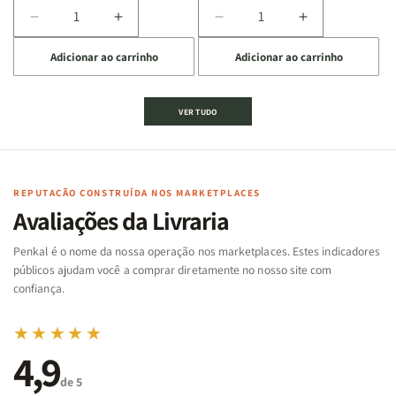
Diminuir
Aumentar
Diminuir
Aumentar
a
a
a
a
Adicionar ao carrinho
Adicionar ao carrinho
quantidade
quantidade
quantidade
quantidade
de
de
de
de
Jogo
Jogo
Jogo
Jogo
VER TUDO
Bíblico
Bíblico
da
da
de
de
memória
memória
Cartas
Cartas
|
|
|
|
Arca
Arca
Famílias
Famílias
de
de
REPUTAÇÃO CONSTRUÍDA NOS MARKETPLACES
da
da
Noé
Noé
Avaliações da Livraria
Bíblia
Bíblia
-
-
Penkal é o nome da nossa operação nos marketplaces. Estes indicadores
Penkal
Penkal
públicos ajudam você a comprar diretamente no nosso site com
confiança.
★★★★★
4,9
de 5