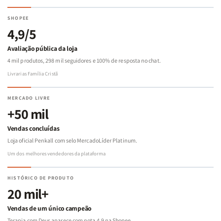
SHOPEE
4,9/5
Avaliação pública da loja
4 mil produtos, 298 mil seguidores e 100% de resposta no chat.
Livrarias Família Cristã
MERCADO LIVRE
+50 mil
Vendas concluídas
Loja oficial Penkall com selo MercadoLíder Platinum.
Um dos melhores vendedores da plataforma
HISTÓRICO DE PRODUTO
20 mil+
Vendas de um único campeão
Terapia com Deus aparece com nota 4,9 na Shopee.