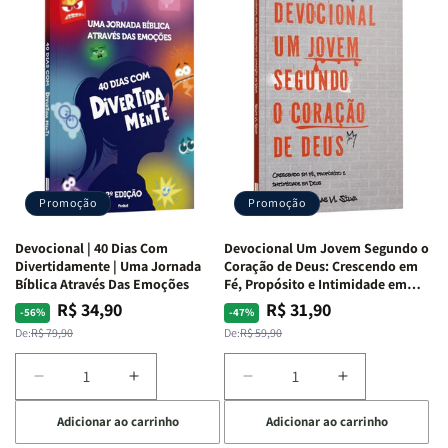
Quarto
Quarto
Café
Café
de
de
com
com
Guerra
Guerra
Mulheres
Mulheres
|
|
da
da
Isabelle
Isabelle
Bíblia
Bíblia
S.
S.
|
|
Alves
Alves
Equipe
Equipe
Teológica
Teológica
Penkal
Penkal
Promoção
Promoção
Devocional | 40 Dias Com
Devocional Um Jovem Segundo o
Divertidamente | Uma Jornada
Coração de Deus: Crescendo em
Bíblica Através Das Emoções
Fé, Propósito e Intimidade em
Deus
R$ 34,90
R$ 31,90
Preço
Preço
Preço
Preço
-56%
-47%
normal
promocional
normal
promocional
De:
R$ 79,90
De:
R$ 59,90
Diminuir
Aumentar
Diminuir
Aumentar
a
a
a
a
Adicionar ao carrinho
Adicionar ao carrinho
quantidade
quantidade
quantidade
quantidade
de
de
de
de