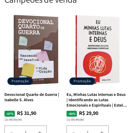
Promoção
Promoção
Devocional Quarto de Guerra |
Eu, Minhas Lutas Internas e Deus
Isabelle S. Alves
| Identificando as Lutas
Emocionais e Espirituais | Estela
Costa
R$ 31,90
R$ 29,90
Preço
Preço
Preço
Preço
-47%
-40%
normal
promocional
normal
promocional
De:
R$ 59,90
De:
R$ 49,80