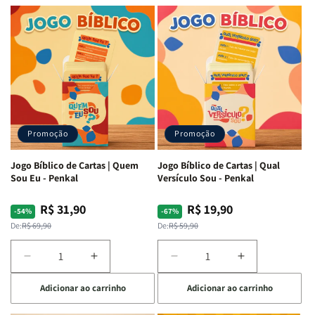
Letra
Letra
|
|
Média
Média
Full
Full
&amp;
&amp;
Color
Color
Full
Full
|
|
Color
Color
Capa
Capa
|
|
Dura
Dura
Brochura
Brochura
c/
c/
|
|
Harpa
Harpa
Rei
Rei
|
|
Promoção
Promoção
Leão
Leão
-
-
Cruz
Cruz
Jogo Bíblico de Cartas | Quem
Jogo Bíblico de Cartas | Qual
Laranja
Laranja
Sou Eu - Penkal
Versículo Sou - Penkal
R$ 31,90
R$ 19,90
Preço
Preço
Preço
Preço
-54%
-67%
normal
promocional
normal
promocional
De:
R$ 69,90
De:
R$ 59,90
Diminuir
Aumentar
Diminuir
Aumentar
a
a
a
a
Adicionar ao carrinho
Adicionar ao carrinho
quantidade
quantidade
quantidade
quantidade
de
de
de
de