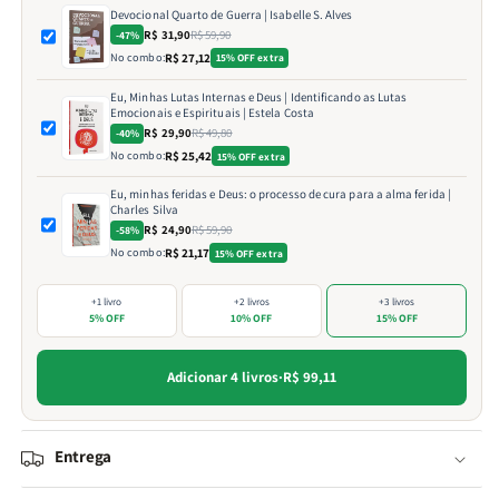
Devocional Quarto de Guerra | Isabelle S. Alves
R$ 31,90
R$ 59,90
-47%
No combo:
R$ 27,12
15% OFF extra
Eu, Minhas Lutas Internas e Deus | Identificando as Lutas
Emocionais e Espirituais | Estela Costa
R$ 29,90
R$ 49,80
-40%
No combo:
R$ 25,42
15% OFF extra
Eu, minhas feridas e Deus: o processo de cura para a alma ferida |
Charles Silva
R$ 24,90
R$ 59,90
-58%
No combo:
R$ 21,17
15% OFF extra
+1 livro
+2 livros
+3 livros
5% OFF
10% OFF
15% OFF
Adicionar 4 livros
·
R$ 99,11
Entrega