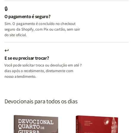
Edifica
Edifica
🔒
o
o
O pagamento é seguro?
Lar
Lar
Sim. O pagamento é concluído no checkout
seguro da Shopify, com Pix ou cartão, sem sair
do site oficial.
↩
E se eu precisar trocar?
Você pode solicitar troca ou devolução em até 7
dias após o recebimento, diretamente com
nosso atendimento.
Devocionais para todos os dias