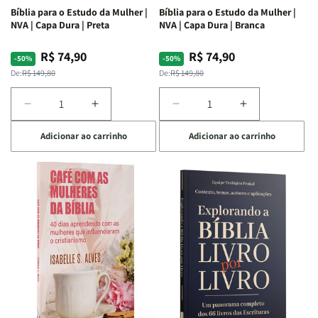
Bíblia para o Estudo da Mulher |
Bíblia para o Estudo da Mulher |
NVA | Capa Dura | Preta
NVA | Capa Dura | Branca
R$ 74,90
R$ 74,90
Preço
Preço
Preço
Preço
-50%
-50%
normal
promocional
normal
promocional
De:
R$ 149,80
De:
R$ 149,80
Diminuir
Aumentar
Diminuir
Aumentar
a
a
a
a
Adicionar ao carrinho
Adicionar ao carrinho
quantidade
quantidade
quantidade
quantidade
de
de
de
de
Bíblia
Bíblia
Bíblia
Bíblia
para
para
para
para
o
o
o
o
Estudo
Estudo
Estudo
Estudo
da
da
da
da
Mulher
Mulher
Mulher
Mulher
|
|
|
|
NVA
NVA
NVA
NVA
|
|
|
|
Capa
Capa
Capa
Capa