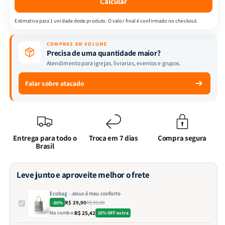
Calcular
Estimativa para 1 unidade deste produto. O valor final é confirmado no checkout.
COMPRAS EM VOLUME
Precisa de uma quantidade maior?
Atendimento para igrejas, livrarias, eventos e grupos.
Falar sobre atacado
Entrega para todo o
Troca em 7 dias
Compra segura
Brasil
Leve junto e aproveite melhor o frete
Ecobag - Jesus é meu conforto
R$ 29,90
R$ 59,80
-50%
No combo:
R$ 25,42
15% OFF extra