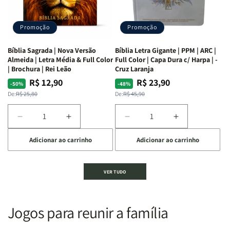
Alves
Alves
completo
completo
dos
dos
Promoção
Promoção
66
66
livros
livros
Bíblia Sagrada | Nova Versão
Bíblia Letra Gigante | PPM | ARC |
da
da
Almeida | Letra Média & Full Color
Full Color | Capa Dura c/ Harpa | -
Bíblia
Bíblia
| Brochura | Rei Leão
Cruz Laranja
|
|
R$ 12,90
R$ 23,90
Preço
Preço
Preço
Preço
-50%
-48%
Equipe
Equipe
normal
promocional
normal
promocional
De:
R$ 25,80
De:
R$ 45,90
teológica
teológica
Penkal
Penkal
Diminuir
Aumentar
Diminuir
Aumentar
a
a
a
a
Adicionar ao carrinho
Adicionar ao carrinho
quantidade
quantidade
quantidade
quantidade
de
de
de
de
Bíblia
Bíblia
Bíblia
Bíblia
VER TUDO
Sagrada
Sagrada
Letra
Letra
|
|
Gigante
Gigante
Nova
Nova
|
|
Versão
Versão
PPM
PPM
Jogos para reunir a família
Almeida
Almeida
|
|
|
|
ARC
ARC