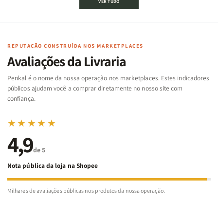
VER TUDO
Bíblico
Bíblico
da
da
de
de
memória
memória
Cartas
Cartas
|
|
|
|
Arca
Arca
Famílias
Famílias
de
de
REPUTAÇÃO CONSTRUÍDA NOS MARKETPLACES
da
da
Noé
Noé
Avaliações da Livraria
Bíblia
Bíblia
-
-
Penkal é o nome da nossa operação nos marketplaces. Estes indicadores
Penkal
Penkal
públicos ajudam você a comprar diretamente no nosso site com
confiança.
★★★★★
4,9
de 5
Nota pública da loja na Shopee
Milhares de avaliações públicas nos produtos da nossa operação.