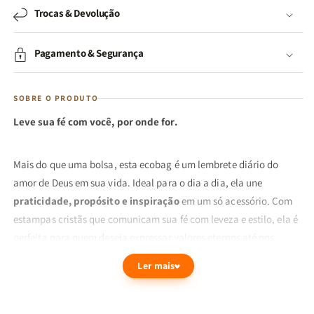
Trocas & Devolução
Pagamento & Segurança
SOBRE O PRODUTO
Leve sua fé com você, por onde for.
Mais do que uma bolsa, esta ecobag é um lembrete diário do
amor de Deus em sua vida. Ideal para o dia a dia, ela une
praticidade, propósito e inspiração
em um só acessório. Com
estampas cristãs que comunicam sua fé com leveza e estilo, ela é
perfeita para quem deseja expressar valores eternos até nos
pequenos detalhes da rotina.
Ler mais
Feita em material resistente e ecológico, é ideal para carregar