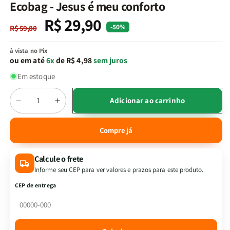
na
Ecobag - Jesus é meu conforto
janela
modal
R$ 29,90
Preço
Preço
-50%
R$ 59,80
normal
promocional
à vista no Pix
ou em até
6x
de R$ 4,98
sem juros
Em estoque
Quantidade
Adicionar ao carrinho
Diminuir
Aumentar
a
a
quantidade
quantidade
Compre já
de
de
Ecobag
Ecobag
Calcule o frete
-
-
Jesus
Jesus
Informe seu CEP para ver valores e prazos para este produto.
é
é
CEP de entrega
meu
meu
conforto
conforto