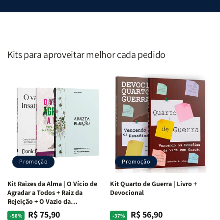
Kits para aproveitar melhor cada pedido
Promoção
Promoção
Kit Raizes da Alma | O Vício de
Kit Quarto de Guerra | Livro +
Agradar a Todos + Raiz da
Devocional
Rejeição + O Vazio da
Insatisfação.
R$ 75,90
R$ 56,90
Preço
Preço
Preço
Preço
-58%
-37%