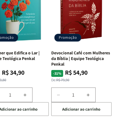
romoção
Promoção
er que Edifica o Lar |
Devocional Café com Mulheres
e Teológica Penkal
da Bíblia | Equipe Teológica
Penkal
R$ 34,90
R$ 54,90
ço
ço
Preço
Preço
-31%
mal
mocional
normal
promocional
9,80
De:
R$ 79,90
iminuir
Aumentar
Diminuir
Aumentar
a
a
a
Adicionar ao carrinho
Adicionar ao carrinho
uantidade
quantidade
quantidade
quantidade
e
de
de
de
A
Devocional
Devocional
ulher
Mulher
Café
Café
ue
que
com
com