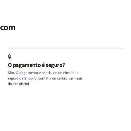
|
|
Identidade
Identidade
P
Potencialize
Potencialize
|
|
|
seu
seu
Terapia
Terapia
E
al
Cérebro
Cérebro
com
com
M
r com
+
+
Deus
Deus
L
A
A
+
+
In
Chave
Chave
Além
Além
e
do
do
dos
dos
D
Autocontrole
Autocontrole
Temperamentos
Temperamento
+
🔒
+
+
+
+
A
O pagamento é seguro?
Além
Além
Eu,
Eu,
M
dos
dos
Minhas
Minhas
q
Sim. O pagamento é concluído no checkout
Temperamentos
Temperamentos
Feridas
Feridas
Ed
seguro da Shopify, com Pix ou cartão, sem sair
e
e
o
do site oficial.
Deus
Deus
L