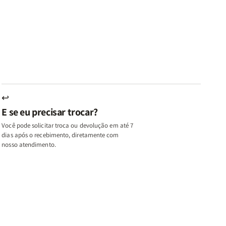
az
Paz
Virtudes
Virtudes
|
de
de
u,
Eu,
uma
uma
inhas
Minhas
Mulher
Mulher
utas
Lutas
Segundo
Segundo
ternas
Internas
Deus
Deus
e
eus
Deus
s
+
↩
A
E se eu precisar trocar?
ulher
Mulher
ue
que
Você pode solicitar troca ou devolução em até 7
ifica
Edifica
dias após o recebimento, diretamente com
o
nosso atendimento.
ar
Lar