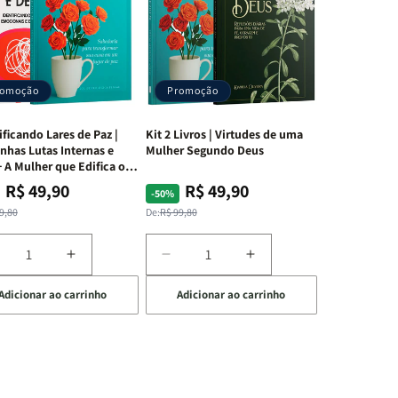
romoção
Promoção
ificando Lares de Paz |
Kit 2 Livros | Virtudes de uma
nhas Lutas Internas e
Mulher Segundo Deus
 A Mulher que Edifica o
R$ 49,90
R$ 49,90
ço
ço
Preço
Preço
-50%
mal
mocional
normal
promocional
9,80
De:
R$ 99,80
iminuir
Aumentar
Diminuir
Aumentar
a
a
a
Adicionar ao carrinho
Adicionar ao carrinho
uantidade
quantidade
quantidade
quantidade
e
de
de
de
t
Kit
Kit
Kit
dificando
Edificando
2
2
ares
Lares
Livros
Livros
e
de
|
|