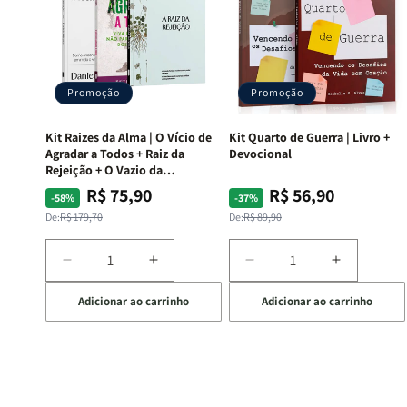
Promoção
Promoção
Kit Raizes da Alma | O Vício de
Kit Quarto de Guerra | Livro +
Agradar a Todos + Raiz da
Devocional
Rejeição + O Vazio da
Insatisfação.
R$ 75,90
R$ 56,90
Preço
Preço
Preço
Preço
-58%
-37%
normal
promocional
normal
promocional
De:
R$ 179,70
De:
R$ 89,90
Diminuir
Aumentar
Diminuir
Aumentar
a
a
a
a
Adicionar ao carrinho
Adicionar ao carrinho
quantidade
quantidade
quantidade
quantida
de
de
de
de
Kit
Kit
Kit
Kit
Raizes
Raizes
Quarto
Quarto
da
da
de
de
Alma
Alma
Guerra
Guerra