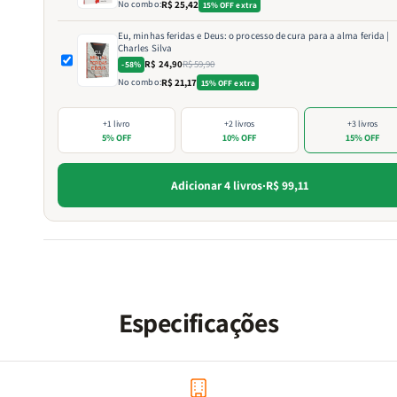
No combo:
R$ 25,42
15% OFF extra
Eu, minhas feridas e Deus: o processo de cura para a alma ferida |
Charles Silva
R$ 24,90
R$ 59,90
-58%
No combo:
R$ 21,17
15% OFF extra
+1 livro
+2 livros
+3 livros
5% OFF
10% OFF
15% OFF
Adicionar 4 livros
·
R$ 99,11
Especificações