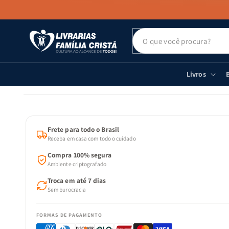
PULAR PARA
O CONTEÚDO
Livros
B
PULAR PARA
AS
INFORMAÇÕES
DO PRODUTO
Frete para todo o Brasil
Receba em casa com todo o cuidado
Compra 100% segura
Ambiente criptografado
Troca em até 7 dias
Sem burocracia
FORMAS DE PAGAMENTO