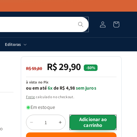
Pesquisar
Fazer
Carrinho
login
Editoras
R$ 29,90
Preço
Preço
-50%
R$ 59,80
normal
promocional
à vista no Pix
ou em até
6x
de R$ 4,98
sem juros
Frete
calculado no checkout.
Em estoque
Quantidade
Adicionar ao
carrinho
Diminuir
Aumentar
do
a
a