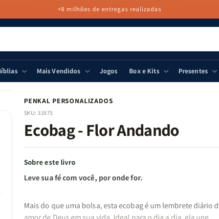
+8 milhões de entregas realizadas
íblias
Mais Vendidos
Jogos
Box e Kits
Presentes
PENKAL PERSONALIZADOS
SKU:
31975
Ecobag - Flor Andando
Sobre este livro
Leve sua fé com você, por onde for.
Mais do que uma bolsa, esta ecobag é um lembrete diário 
amor de Deus em sua vida. Ideal para o dia a dia, ela une