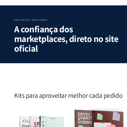
Guerra
Guerra
Internas
Internas
|
|
e
e
Isabelle
Isabelle
Deus
Deus
S.
S.
|
|
REPUTAÇÃO COMPROVADA
A confiança dos
Alves
Alves
Identificando
Identifica
as
as
marketplaces, direto no site
Lutas
Lutas
Emocionais
Emociona
oficial
e
e
Espirituais
Espirituai
|
|
Estela
Estela
Costa
Costa
Kits para aproveitar melhor cada pedido