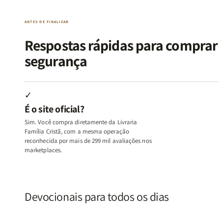
|
|
|
|
O
O
Livro
Livro
ANTES DE FINALIZAR
Vício
Vício
+
+
de
de
Devocional
Devocion
Respostas rápidas para compra
Agradar
Agradar
segurança
a
a
Todos
Todos
+
+
Raiz
Raiz
✓
da
da
É o site oficial?
Rejeição
Rejeição
+
+
Sim. Você compra diretamente da Livraria
O
O
Família Cristã, com a mesma operação
Vazio
Vazio
reconhecida por mais de 299 mil avaliações nos
marketplaces.
da
da
Insatisfação.
Insatisfação.
Devocionais para todos os dias