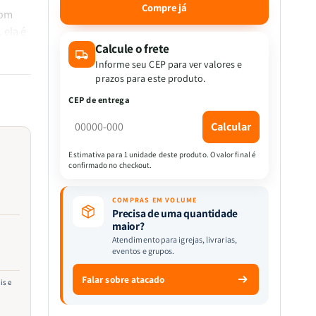
quantidade
quantidade
Compre já
Com
de
de
 ela é
Ecobag
Ecobag
-
-
Calcule o frete
s
Flor
Flor
Informe seu CEP para ver valores e
Andando
Andando
prazos para este produto.
CEP de entrega
ar
Calcular
Estimativa para 1 unidade deste produto. O valor final é
confirmado no checkout.
COMPRAS EM VOLUME
Precisa de uma quantidade
maior?
o
Atendimento para igrejas, livrarias,
eventos e grupos.
Falar sobre atacado
is e