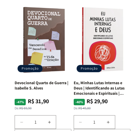
Promoção
Promoção
Devocional Quarto de Guerra |
Eu, Minhas Lutas Internas e
Isabelle S. Alves
Deus | Identificando as Lutas
Emocionais e Espirituais |
Estela Costa
R$ 31,90
R$ 29,90
Preço
Preço
Preço
Preço
-47%
-40%
normal
promocional
normal
promocional
De:
R$ 59,90
De:
R$ 49,80
Diminuir
Aumentar
Diminuir
Aumentar
a
a
a
a