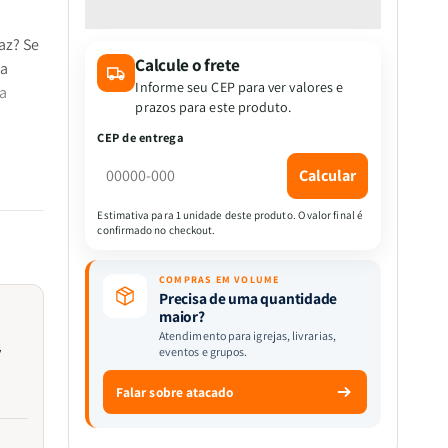
quantidade
quantidade
de
de
az? Se
Kit
Kit
Calcule o frete
Transformação
Transformação
ja
pela
pela
Informe seu CEP para ver valores e
a
Palavra
Palavra
prazos para este produto.
-
-
CEP de entrega
Devocional
Devocional
Orando
Orando
Calcular
cer
a
a
 que
Palavra
Palavra
Estimativa para 1 unidade deste produto. O valor final é
enhor,
confirmado no checkout.
+
+
ão.
Eu,
Eu,
Minha
Minha
COMPRAS EM VOLUME
ansiedade
ansiedade
Precisa de uma quantidade
maior?
e
e
Atendimento para igrejas, livrarias,
Deus
Deus
eventos e grupos.
ão
Falar sobre atacado
uitas
te de