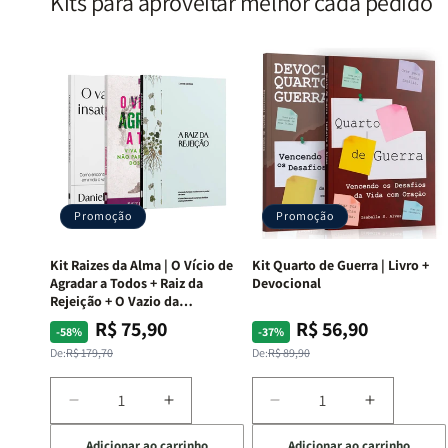
Kits para aproveitar melhor cada pedido
Promoção
Promoção
Kit Raizes da Alma | O Vício de
Kit Quarto de Guerra | Livro +
Agradar a Todos + Raiz da
Devocional
Rejeição + O Vazio da
Insatisfação.
R$ 75,90
R$ 56,90
Preço
Preço
Preço
Preço
-58%
-37%
normal
promocional
normal
promocional
De:
R$ 179,70
De:
R$ 89,90
Diminuir
Aumentar
Diminuir
Aumentar
a
a
a
a
Adicionar ao carrinho
Adicionar ao carrinho