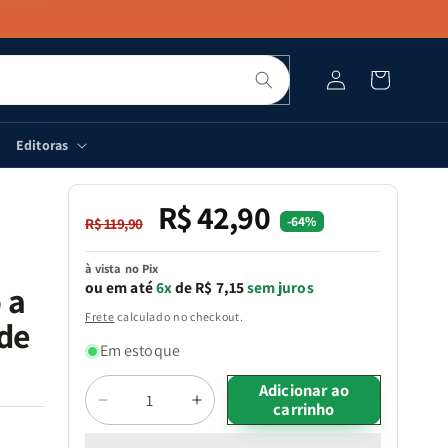
Pesquisar
Fazer
Carrinho
login
Editoras
R$ 42,90
Preço
Preço
-64%
R$ 119,90
normal
promocional
à vista no Pix
ou em até
6x
de R$ 7,15
sem juros
 a
Frete
calculado no checkout.
de
Em estoque
Quantidade
Adicionar ao
carrinho
Diminuir
Aumentar
a
a