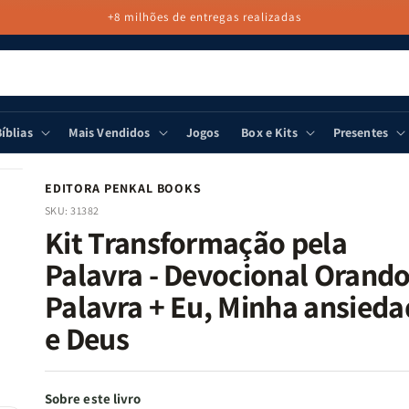
+8 milhões de entregas realizadas
íblias
Mais Vendidos
Jogos
Box e Kits
Presentes
EDITORA PENKAL BOOKS
SKU:
31382
Kit Transformação pela
Palavra - Devocional Orando
Palavra + Eu, Minha ansieda
e Deus
Sobre este livro