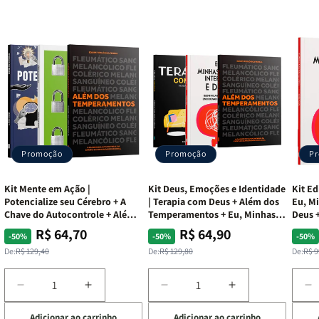
Promoção
Promoção
P
Kit Mente em Ação |
Kit Deus, Emoções e Identidade
Kit Ed
Potencialize seu Cérebro + A
| Terapia com Deus + Além dos
Eu, Mi
Chave do Autocontrole + Além
Temperamentos + Eu, Minhas
Deus +
dos Temperamentos
Feridas e Deus
Lar
R$ 64,70
R$ 64,90
Preço
Preço
Preço
Preço
Pre
Pre
-50%
-50%
-50%
normal
promocional
normal
promocional
nor
pro
De:
R$ 129,40
De:
R$ 129,80
De:
R$ 9
Diminuir
Aumentar
Diminuir
Aumentar
D
a
a
a
a
a
Adicionar ao carrinho
Adicionar ao carrinho