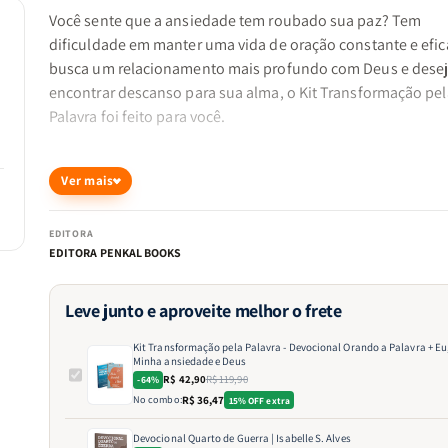
Você sente que a ansiedade tem roubado sua paz? Tem
dificuldade em manter uma vida de oração constante e efic
busca um relacionamento mais profundo com Deus e dese
encontrar descanso para sua alma, o Kit Transformação pel
Palavra foi feito para você.
A oração e a Palavra de Deus são armas poderosas para ven
Ver mais
desafios espirituais e emocionais. Este kit reúne dois livros
irão guiá-lo em uma jornada de fé, oração e confiança no S
EDITORA
ajudando você a experimentar uma verdadeira transformaç
EDITORA PENKAL BOOKS
Leve junto e aproveite melhor o frete
O que você encontrará neste kit?
Kit Transformação pela Palavra - Devocional Orando a Palavra + Eu,
Minha ansiedade e Deus
1. Devocional Orando a Palavra ? Fortaleça sua vida de oraç
R$ 42,90
R$ 119,90
-64%
No combo:
R$ 36,47
15% OFF extra
A oração baseada na Bíblia tem um poder extraordinário. M
vezes, não sabemos como orar ou quais palavras usar dian
Devocional Quarto de Guerra | Isabelle S. Alves