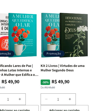
romoção
Promoção
ificando Lares de Paz |
Kit 2 Livros | Virtudes de uma
nhas Lutas Internas e
Mulher Segundo Deus
 A Mulher que Edifica o
R$ 49,90
R$ 49,90
ço
ço
Preço
Preço
-50%
mal
mocional
normal
promocional
9,80
De:
R$ 99,80
iminuir
Aumentar
Diminuir
Aumentar
a
a
a
Adicionar ao carrinho
Adicionar ao carrinho