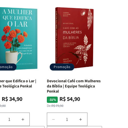
s
ara
romoção
Promoção
de Deus
er que Edifica o Lar |
Devocional Café com Mulheres
e Teológica Penkal
da Bíblia | Equipe Teológica
o,
Penkal
R$ 34,90
R$ 54,90
ço
ço
Preço
Preço
-31%
mal
mocional
normal
promocional
randes
9,80
De:
R$ 79,90
iminuir
Aumentar
Diminuir
Aumentar
a
a
a