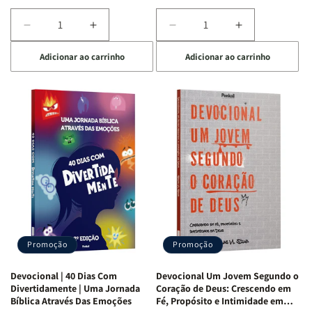
Diminuir
Aumentar
Diminuir
Aumentar
a
a
a
a
Adicionar ao carrinho
Adicionar ao carrinho
quantidade
quantidade
quantidade
quantidade
de
de
de
de
Devocional
Devocional
Devocional
Devocional
Quarto
Quarto
Café
Café
de
de
com
com
Guerra
Guerra
Mulheres
Mulheres
|
|
da
da
Isabelle
Isabelle
Bíblia
Bíblia
S.
S.
|
|
Alves
Alves
Equipe
Equipe
Teológica
Teológica
Penkal
Penkal
Promoção
Promoção
Devocional | 40 Dias Com
Devocional Um Jovem Segundo o
Divertidamente | Uma Jornada
Coração de Deus: Crescendo em
Bíblica Através Das Emoções
Fé, Propósito e Intimidade em