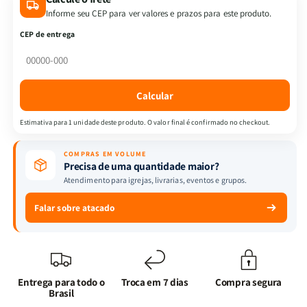
da
da
Informe seu CEP para ver valores e prazos para este produto.
Palavra
Palavra
CEP de entrega
-
-
Devocional
Devocional
Orando
Orando
a
a
Calcular
Palavra
Palavra
+
+
Estimativa para 1 unidade deste produto. O valor final é confirmado no checkout.
Bíblia
Bíblia
ARC
ARC
COMPRAS EM VOLUME
Full
Full
Precisa de uma quantidade maior?
Color
Color
Atendimento para igrejas, livrarias, eventos e grupos.
c/
c/
Harpa
Harpa
Falar sobre atacado
PU
PU
-
-
Prateada
Prateada
Floral
Floral
Margarida
Margarida
Entrega para todo o
Troca em 7 dias
Compra segura
Vermelho
Vermelho
Brasil