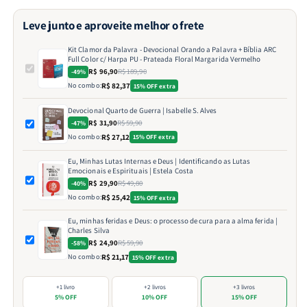
Leve junto e aproveite melhor o frete
Kit Clamor da Palavra - Devocional Orando a Palavra + Bíblia ARC
Full Color c/ Harpa PU - Prateada Floral Margarida Vermelho
R$ 96,90
R$ 189,90
-49%
No combo:
R$ 82,37
15% OFF extra
Devocional Quarto de Guerra | Isabelle S. Alves
R$ 31,90
R$ 59,90
-47%
No combo:
R$ 27,12
15% OFF extra
Eu, Minhas Lutas Internas e Deus | Identificando as Lutas
Emocionais e Espirituais | Estela Costa
R$ 29,90
R$ 49,80
-40%
No combo:
R$ 25,42
15% OFF extra
Eu, minhas feridas e Deus: o processo de cura para a alma ferida |
Charles Silva
R$ 24,90
R$ 59,90
-58%
No combo:
R$ 21,17
15% OFF extra
+1 livro
+2 livros
+3 livros
5% OFF
10% OFF
15% OFF