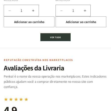
normal
promocional
normal
promocional
Diminuir
Aumentar
Diminuir
Aumentar
a
a
a
a
Adicionar ao carrinho
Adicionar ao carrinho
quantidade
quantidade
quantidade
quantidade
de
de
de
de
Jogo
Jogo
Jogo
Jogo
VER TUDO
Bíblico
Bíblico
da
da
de
de
memória
memória
Cartas
Cartas
|
|
|
|
Arca
Arca
Famílias
Famílias
de
de
REPUTAÇÃO CONSTRUÍDA NOS MARKETPLACES
da
da
Noé
Noé
Avaliações da Livraria
Bíblia
Bíblia
-
-
Penkal é o nome da nossa operação nos marketplaces. Estes indicadores
Penkal
Penkal
públicos ajudam você a comprar diretamente no nosso site com
confiança.
★★★★★
4,9