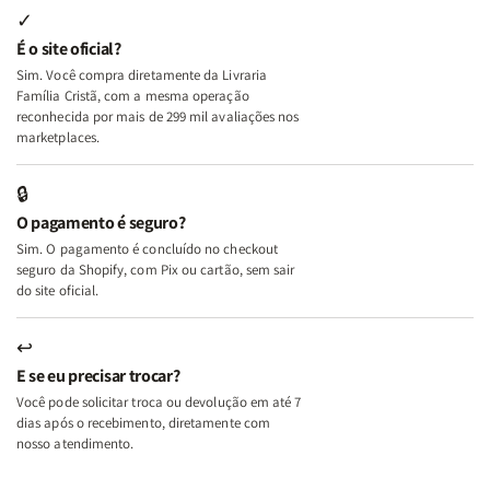
Internas
Internas
Deus
Deus
✓
e
e
É o site oficial?
Deus
Deus
Sim. Você compra diretamente da Livraria
+
+
Família Cristã, com a mesma operação
A
A
reconhecida por mais de 299 mil avaliações nos
Mulher
Mulher
marketplaces.
que
que
Edifica
Edifica
🔒
o
o
O pagamento é seguro?
Lar
Lar
Sim. O pagamento é concluído no checkout
seguro da Shopify, com Pix ou cartão, sem sair
do site oficial.
↩
E se eu precisar trocar?
Você pode solicitar troca ou devolução em até 7
dias após o recebimento, diretamente com
nosso atendimento.