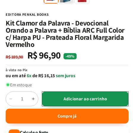
na
n
janela
j
modal
m
EDITORA PENKAL BOOKS
Kit Clamor da Palavra - Devocional
Orando a Palavra + Bíblia ARC Full Color
c/ Harpa PU - Prateada Floral Margarida
Vermelho
R$ 96,90
Preço
Preço
-49%
R$ 189,90
normal
promocional
à vista no Pix
ou em até
6x
de R$ 16,15
sem juros
Em estoque
Quantidade
Adicionar ao carrinho
Diminuir
Aumentar
a
a
quantidade
quantidade
Compre já
de
de
Kit
Kit
Calcule o frete
Clamor
Clamor