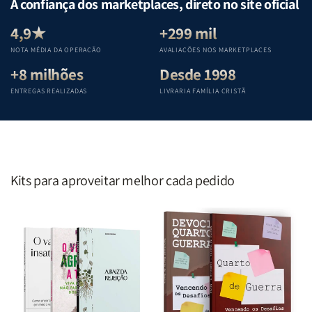
A confiança dos marketplaces, direto no site oficial
Equipe
Equipe
Equipe
Equipe
Teológica
Teológica
Teológica
Teológica
4,9★
+299 mil
Penkal
Penkal
Penkal
Penkal
NOTA MÉDIA DA OPERAÇÃO
AVALIAÇÕES NOS MARKETPLACES
+8 milhões
Desde 1998
ENTREGAS REALIZADAS
LIVRARIA FAMÍLIA CRISTÃ
Kits para aproveitar melhor cada pedido