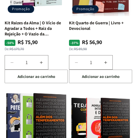
Promoção
Promoção
Kit Raizes da Alma | O Vício de
Kit Quarto de Guerra | Livro +
Agradar a Todos + Raiz da
Devocional
Rejeição + O Vazio da
Insatisfação.
R$ 75,90
R$ 56,90
Preço
Preço
Preço
Preço
-58%
-37%
normal
promocional
normal
promocional
De:
R$ 179,70
De:
R$ 89,90
Diminuir
Aumentar
Diminuir
Aumentar
a
a
a
a
Adicionar ao carrinho
Adicionar ao carrinho
quantidade
quantidade
quantidade
quantidade
de
de
de
de
Kit
Kit
Kit
Kit
Raizes
Raizes
Quarto
Quarto
da
da
de
de
Alma
Alma
Guerra
Guerra
|
|
|
|
O
O
Livro
Livro
Vício
Vício
+
+
de
de
Devocional
Devocional