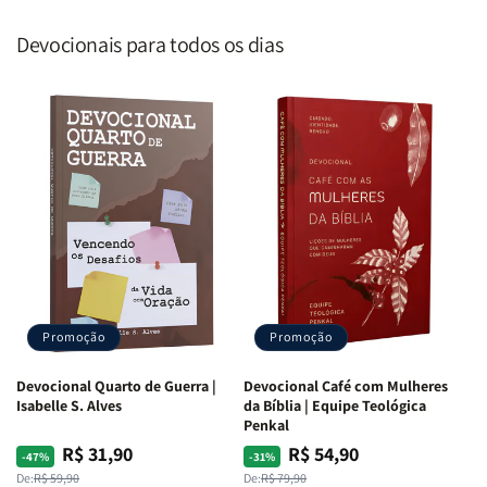
Devocionais para todos os dias
Promoção
Promoção
Devocional Quarto de Guerra |
Devocional Café com Mulheres
Isabelle S. Alves
da Bíblia | Equipe Teológica
Penkal
R$ 31,90
R$ 54,90
Preço
Preço
Preço
Preço
-47%
-31%
normal
promocional
normal
promocional
De:
R$ 59,90
De:
R$ 79,90