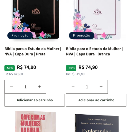
Promoção
Promoção
Bíblia para o Estudo da Mulher |
Bíblia para o Estudo da Mulher |
NVA | Capa Dura | Preta
NVA | Capa Dura | Branca
R$ 74,90
R$ 74,90
Preço
Preço
Preço
Preço
-50%
-50%
normal
promocional
normal
promocional
De:
R$ 149,80
De:
R$ 149,80
Diminuir
Aumentar
Diminuir
Aumentar
a
a
a
a
Adicionar ao carrinho
Adicionar ao carrinho
quantidade
quantidade
quantidade
quantidade
de
de
de
de
Bíblia
Bíblia
Bíblia
Bíblia
para
para
para
para
o
o
o
o