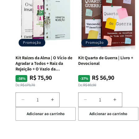
Promoção
Promoção
Kit Raizes da Alma | O Vício de
Kit Quarto de Guerra | Livro +
Agradar a Todos + Raiz da
Devocional
Rejeição + O Vazio da
Insatisfação.
R$ 75,90
R$ 56,90
Preço
Preço
Preço
Preço
-58%
-37%
normal
promocional
normal
promocional
De:
R$ 179,70
De:
R$ 89,90
Diminuir
Aumentar
Diminuir
Aumentar
a
a
a
a
Adicionar ao carrinho
Adicionar ao carrinho
quantidade
quantidade
quantidade
quantida
de
de
de
de
Kit
Kit
Kit
Kit
Raizes
Raizes
Quarto
Quarto