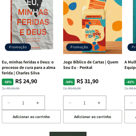
Promoção
Promoção
P
Eu, minhas feridas e Deus: o
Jogo Bíblico de Cartas | Quem
A Mulh
processo de cura para a alma
Sou Eu - Penkal
Equip
ferida | Charles Silva
R$ 24,90
R$ 31,90
Preço
Preço
Preço
Preço
Pre
Pre
-58%
-54%
-42%
normal
promocional
normal
promocional
nor
pro
De:
R$ 59,90
De:
R$ 69,90
De:
R$ 5
Diminuir
Aumentar
Diminuir
Aumentar
D
a
a
a
a
a
Adicionar ao carrinho
Adicionar ao carrinho
de
quantidade
quantidade
quantidade
quantidade
q
de
de
de
de
d
Eu,
Eu,
Jogo
Jogo
A