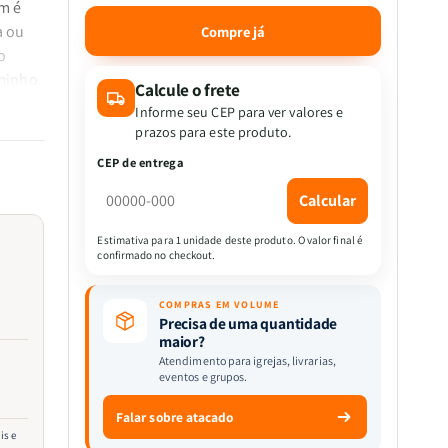
a
a
im é
quantidade
quantidade
a ou
Compre já
de
de
o
Escolhida
Escolhida
minho.
por
por
Calcule o frete
Deus
Deus
Informe seu CEP para ver valores e
|
|
prazos para este produto.
Kasey
Kasey
ra
CEP de entrega
Van
Van
ma
Norman
Norman
Calcular
eus
s
Estimativa para 1 unidade deste produto. O valor final é
confirmado no checkout.
COMPRAS EM VOLUME
Precisa de uma quantidade
maior?
Atendimento para igrejas, livrarias,
eventos e grupos.
Falar sobre atacado
is e