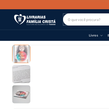
PULAR PARA
O CONTEÚDO
Livros
B
PULAR PARA
AS
INFORMAÇÕES
DO PRODUTO