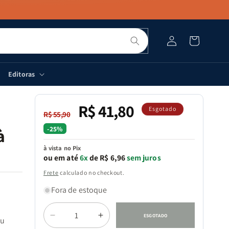
Pesquisar
Fazer
Carrinho
login
Editoras
R$ 41,80
Preço
Preço
Esgotado
R$ 55,90
normal
promocional
-25%
à
à vista no Pix
ou em até
6x
de R$ 6,96
sem juros
Frete
calculado no checkout.
Fora de estoque
Quantidade
ESGOTADO
Diminuir
Aumentar
eu