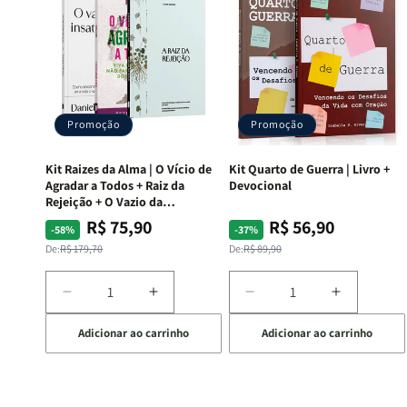
Promoção
Promoção
Kit Raizes da Alma | O Vício de
Kit Quarto de Guerra | Livro +
Agradar a Todos + Raiz da
Devocional
Rejeição + O Vazio da
Insatisfação.
R$ 75,90
R$ 56,90
Preço
Preço
Preço
Preço
-58%
-37%
normal
promocional
normal
promocional
De:
R$ 179,70
De:
R$ 89,90
Diminuir
Aumentar
Diminuir
Aumentar
a
a
a
a
Adicionar ao carrinho
Adicionar ao carrinho
quantidade
quantidade
quantidade
quantida
de
de
de
de
Kit
Kit
Kit
Kit
Raizes
Raizes
Quarto
Quarto