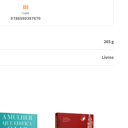
ISBN
9788560387670
265 g
Livros