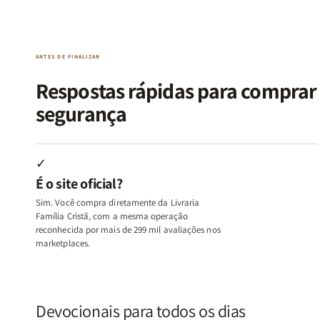
da
da
de
de
Alma
Alma
Guerra
Guerra
|
|
|
|
O
O
Livro
Livro
ANTES DE FINALIZAR
Vício
Vício
+
+
de
de
Devocional
Devocion
Respostas rápidas para compra
Agradar
Agradar
segurança
a
a
Todos
Todos
+
+
Raiz
Raiz
✓
da
da
É o site oficial?
Rejeição
Rejeição
+
+
Sim. Você compra diretamente da Livraria
O
O
Família Cristã, com a mesma operação
Vazio
Vazio
reconhecida por mais de 299 mil avaliações nos
marketplaces.
da
da
Insatisfação.
Insatisfação.
Devocionais para todos os dias