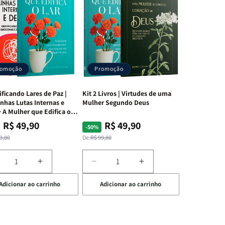
romoção
Promoção
ificando Lares de Paz |
Kit 2 Livros | Virtudes de uma
nhas Lutas Internas e
Mulher Segundo Deus
 A Mulher que Edifica o
R$ 49,90
R$ 49,90
ço
ço
Preço
Preço
-50%
mal
mocional
normal
promocional
9,80
De:
R$ 99,80
iminuir
Aumentar
Diminuir
Aumentar
a
a
a
Adicionar ao carrinho
Adicionar ao carrinho
uantidade
quantidade
quantidade
quantidade
e
de
de
de
t
Kit
Kit
Kit
dificando
Edificando
2
2