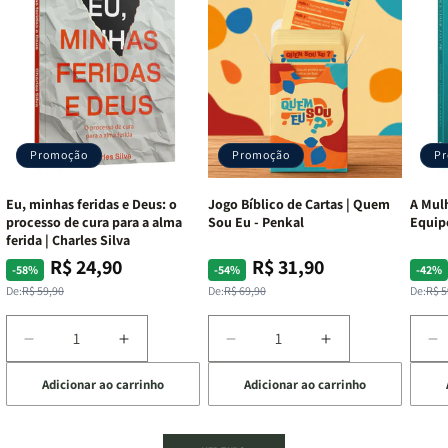
Promoção
Promoção
P
Eu, minhas feridas e Deus: o
Jogo Bíblico de Cartas | Quem
A Mulh
processo de cura para a alma
Sou Eu - Penkal
Equip
ferida | Charles Silva
R$ 24,90
R$ 31,90
Preço
Preço
Preço
Preço
Pre
Pre
-58%
-54%
-42%
normal
promocional
normal
promocional
nor
pro
De:
R$ 59,90
De:
R$ 69,90
De:
R$ 5
Diminuir
Aumentar
Diminuir
Aumentar
D
a
a
a
a
a
Adicionar ao carrinho
Adicionar ao carrinho
de
quantidade
quantidade
quantidade
quantidade
q
de
de
de
de
d
Eu,
Eu,
Jogo
Jogo
A