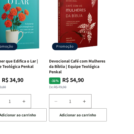
romoção
Promoção
er que Edifica o Lar |
Devocional Café com Mulheres
e Teológica Penkal
da Bíblia | Equipe Teológica
Penkal
R$ 34,90
R$ 54,90
ço
ço
Preço
Preço
-31%
mal
mocional
normal
promocional
9,80
De:
R$ 79,90
iminuir
Aumentar
Diminuir
Aumentar
a
a
a
Adicionar ao carrinho
Adicionar ao carrinho
uantidade
quantidade
quantidade
quantidade
e
de
de
de
A
Devocional
Devocional