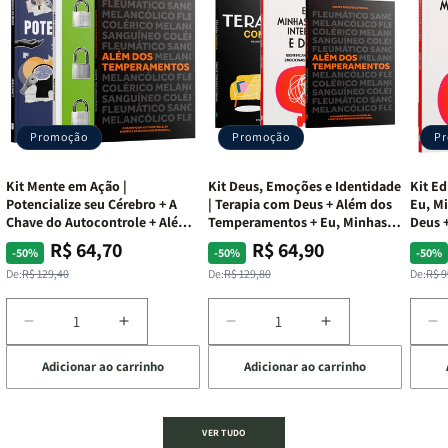
Promoção
Promoção
P
Kit Mente em Ação |
Kit Deus, Emoções e Identidade
Kit Ed
Potencialize seu Cérebro + A
| Terapia com Deus + Além dos
Eu, Mi
Chave do Autocontrole + Além
Temperamentos + Eu, Minhas
Deus +
dos Temperamentos
Feridas e Deus
Lar
R$ 64,70
R$ 64,90
Preço
Preço
Preço
Preço
Pre
Pre
-50%
-50%
-50%
normal
promocional
normal
promocional
nor
pro
De:
R$ 129,40
De:
R$ 129,80
De:
R$ 9
Diminuir
Aumentar
Diminuir
Aumentar
D
a
a
a
a
a
Adicionar ao carrinho
Adicionar ao carrinho
de
quantidade
quantidade
quantidade
quantidade
q
de
de
de
de
d
Kit
Kit
Kit
Kit
Ki
Mente
Mente
Deus,
Deus,
E
VER TUDO