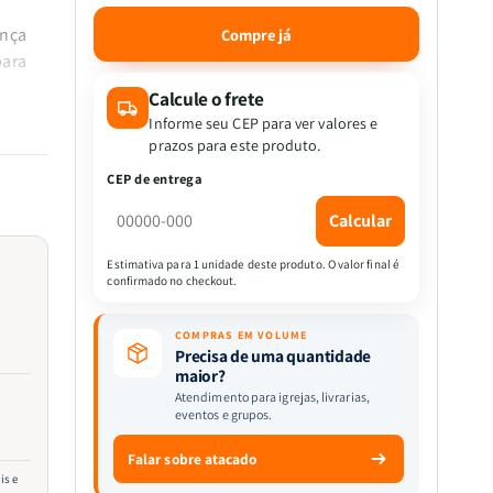
a
a
quantidade
quantidade
ança
Compre já
de
de
para
Encontrando
Encontrando
Deus
Deus
Calcule o frete
em
em
Informe seu CEP para ver valores e
Meio
Meio
prazos para este produto.
à
à
CEP de entrega
Dúvida
Dúvida
|
|
ança
Calcular
Os
Os
ais
Guinness
Guinness
Estimativa para 1 unidade deste produto. O valor final é
confirmado no checkout.
ira
COMPRAS EM VOLUME
a fé.
Precisa de uma quantidade
maior?
Atendimento para igrejas, livrarias,
eventos e grupos.
Falar sobre atacado
is e