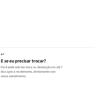
ares
Lares
Livros
Livros
e
de
|
|
az
Paz
Virtudes
Virtudes
|
de
de
u,
Eu,
uma
uma
inhas
Minhas
Mulher
Mulher
utas
Lutas
Segundo
Segundo
ternas
Internas
Deus
Deus
e
eus
Deus
s
+
↩
A
E se eu precisar trocar?
ulher
Mulher
ue
que
Você pode solicitar troca ou devolução em até 7
ifica
Edifica
dias após o recebimento, diretamente com
o
nosso atendimento.
ar
Lar