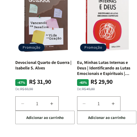
Promoção
Promoção
Devocional Quarto de Guerra |
Eu, Minhas Lutas Internas e
Isabelle S. Alves
Deus | Identificando as Lutas
Emocionais e Espirituais |
Estela Costa
R$ 31,90
R$ 29,90
Preço
Preço
Preço
Preço
-47%
-40%
normal
promocional
normal
promocional
De:
R$ 59,90
De:
R$ 49,80
Diminuir
Aumentar
Diminuir
Aumentar
a
a
a
a
Adicionar ao carrinho
Adicionar ao carrinho
quantidade
quantidade
quantidade
quantida
de
de
de
de
Devocional
Devocional
Eu,
Eu,