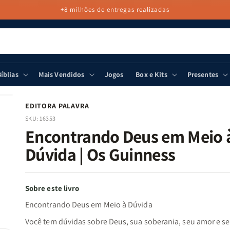
+8 milhões de entregas realizadas
íblias
Mais Vendidos
Jogos
Box e Kits
Presentes
EDITORA PALAVRA
SKU:
16353
Encontrando Deus em Meio 
Dúvida | Os Guinness
Sobre este livro
Encontrando Deus em Meio à Dúvida
Você tem dúvidas sobre Deus, sua soberania, seu amor e s