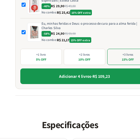
Espirituais | Estela Costa
R$ 29,90
R$ 49,80
-40%
No combo:
R$ 25,42
15% OFF extra
Eu, minhas feridas e Deus: o processo de cura para a alma ferida |
Charles Silva
R$ 24,90
R$ 59,90
-58%
No combo:
R$ 21,17
15% OFF extra
+1 livro
+2 livros
+3 livros
5% OFF
10% OFF
15% OFF
Adicionar 4 livros
·
R$ 109,23
Especificações