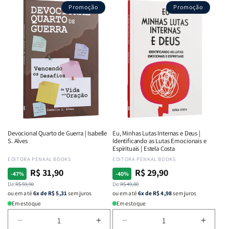
Promoção
Promoção
Devocional Quarto de Guerra | Isabelle
Eu, Minhas Lutas Internas e Deus |
S. Alves
Identificando as Lutas Emocionais e
Espirituais | Estela Costa
Fornecedor:
EDITORA PENKAL BOOKS
Fornecedor:
EDITORA PENKAL BOOKS
R$ 31,90
R$ 29,90
Preço
Preço
Preço
Preço
-47%
-40%
normal
De:
promocional
R$ 59,90
normal
De:
promocional
R$ 49,80
ou em até
6x de R$ 5,31
sem juros
ou em até
6x de R$ 4,98
sem juros
Em estoque
Em estoque
Diminuir
Aumentar
Diminuir
Aumen