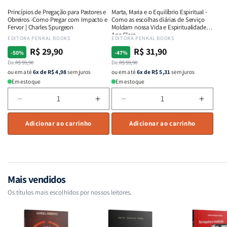
ou
ou
e
e
Princípios de Pregação para Pastores e
Marta, Maria e o Equilíbrio Espiritual -
destroem
destroem
Intimidade
Intimi
Obreiros -Como Pregar com Impacto e
Como as escolhas diárias de Serviço
vidas
vidas
em
em
Fervor | Charles Spurgeon
Moldam nossa Vida e Espiritualidade -
Ana Clara
|
|
Deus
Deus
Fornecedor:
EDITORA PENKAL BOOKS
Fornecedor:
EDITORA PENKAL BOOKS
Equipe
Equipe
R$ 29,90
R$ 31,90
Preço
Preço
Preço
Preço
-50%
-47%
Teológica
Teológica
normal
De:
promocional
R$ 59,90
normal
De:
promocional
R$ 59,90
Penkal
Penkal
ou em até
6x de R$ 4,98
sem juros
ou em até
6x de R$ 5,31
sem juros
Em estoque
Em estoque
Diminuir
Aumentar
Diminuir
Aumen
a
a
a
a
quantidade
Adicionar ao carrinho
quantidade
quantidade
Adicionar ao carrinho
quant
de
de
de
de
Princípios
Princípios
Marta,
Marta,
de
de
Maria
Maria
Pregação
Pregação
e
e
para
para
o
o
Mais vendidos
Pastores
Pastores
Equilíbrio
Equilí
Os títulos mais escolhidos por nossos leitores.
e
e
Espiritual
Espirit
Obreiros
Obreiros
-
-
-
-
Como
Como