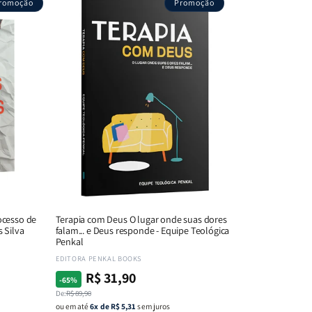
romoção
Promoção
ocesso de
Terapia com Deus O lugar onde suas dores
s Silva
falam... e Deus responde - Equipe Teológica
Penkal
Fornecedor:
EDITORA PENKAL BOOKS
R$ 31,90
Preço
Preço
-65%
normal
promocional
De:
R$ 89,90
ou em até
6x de R$ 5,31
sem juros