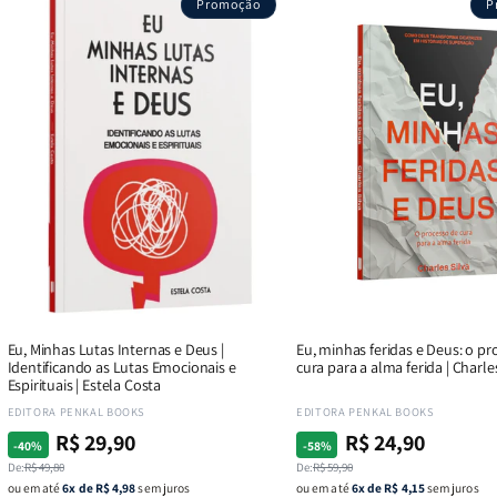
Promoção
P
Eu, Minhas Lutas Internas e Deus |
Eu, minhas feridas e Deus: o pr
Identificando as Lutas Emocionais e
cura para a alma ferida | Charle
Espirituais | Estela Costa
Fornecedor:
Fornecedor:
EDITORA PENKAL BOOKS
EDITORA PENKAL BOOKS
R$ 29,90
R$ 24,90
Preço
Preço
Preço
Preço
-40%
-58%
normal
promocional
normal
promocional
De:
R$ 49,80
De:
R$ 59,90
ou em até
6x de R$ 4,98
sem juros
ou em até
6x de R$ 4,15
sem juros