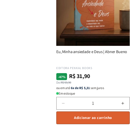
Eu, Minha ansiedade e Deus | Abner Bueno
Fornecedor:
EDITORA PENKAL BOOKS
R$ 31,90
Preço
Preço
-47%
normal
promocional
De:
R$ 59,90
ou em até
6x de R$ 5,31
sem juros
Em estoque
Diminuir
Au
a
a
quantidade
qu
Adicionar ao carrinho
de
de