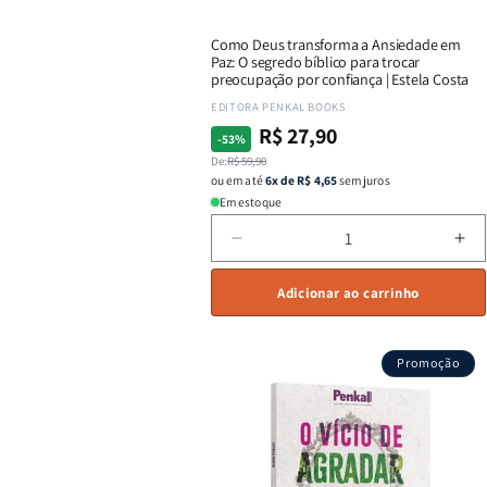
Como Deus transforma a Ansiedade em
Paz: O segredo bíblico para trocar
preocupação por confiança | Estela Costa
Fornecedor:
EDITORA PENKAL BOOKS
R$ 27,90
Preço
Preço
-53%
normal
promocional
De:
R$ 59,90
ou em até
6x de R$ 4,65
sem juros
Em estoque
Diminuir
Au
a
a
quantidade
qu
Adicionar ao carrinho
de
de
Como
Co
Deus
De
Promoção
transforma
tra
a
a
Ansiedade
An
em
em
Paz:
Pa