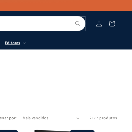
Pesquisar
Fazer
Carrinho
login
Editoras
enar por:
2177 produtos