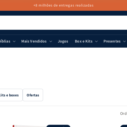
+8 milhões de entregas realizadas
íblias
Mais Vendidos
Jogos
Box e Kits
Presentes
Kits e boxes
Ofertas
Ord