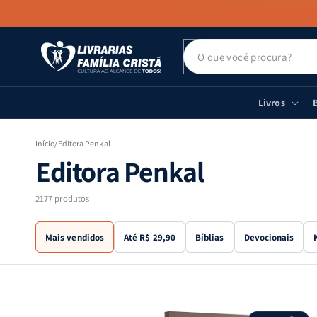
PULAR PARA
O CONTEÚDO
Livros
B
Início
/
Editora Penkal
C
Editora Penkal
o
2177 produtos
l
Mais vendidos
Até R$ 29,90
Bíblias
Devocionais
e
ç