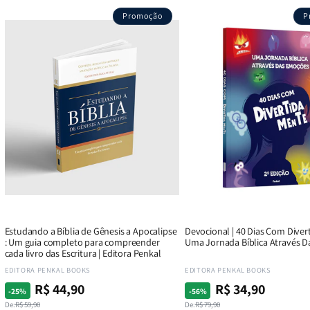
,
Devocional
Devocional
Quarto
nha
Café
Café
de
Promoção
P
siedade
com
com
Guerra
Mulheres
Mulheres
Para
us
da
da
Crianças
Bíblia
Bíblia
|
ner
|
|
Pequenos
eno
Equipe
Equipe
Guerreiros
Teológica
Teológica
em
Penkal
Penkal
Oração
-
Débora
Oliveira
Estudando a Bíblia de Gênesis a Apocalipse
Devocional | 40 Dias Com Diver
: Um guia completo para compreender
Uma Jornada Bíblica Através 
cada livro das Escritura | Editora Penkal
Fornecedor:
Fornecedor:
EDITORA PENKAL BOOKS
EDITORA PENKAL BOOKS
R$ 44,90
R$ 34,90
Preço
Preço
Preço
Preço
-25%
-56%
normal
promocional
normal
promocional
De:
R$ 59,90
De:
R$ 79,90