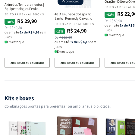
Promoção
Oração - Débora Oliv
Além dos Temperamentos |
Fornecedor:
EDITORA PENKAL 
Equipe teológica Penkal
R$ 22,9
Preço
Preço
40 Dias Cheios do Espírito
Fornecedor:
EDITORA PENKAL BOOKS
-62%
Santo | Kennedy Carvalho
R$ 29,90
Preço
Preço
De:
R$ 59,90
normal
promocional
-40%
Fornecedor:
EDITORA PENKAL BOOKS
ou em até
6x de R$ 3
De:
R$ 49,80
normal
promocional
R$ 24,90
juros
Preço
Preço
-17%
ou em até
6x de R$ 4,98
sem
Em estoque
juros
De:
R$ 29,90
normal
promocional
ou em até
6x de R$ 4,15
sem
Em estoque
juros
Em estoque
ADICIONAR AO CARRINHO
ADICIONAR AO CARRINHO
ADICIONAR AO CA
Kits e boxes
Combinações prontas para presentear ou ampliar sua biblioteca.