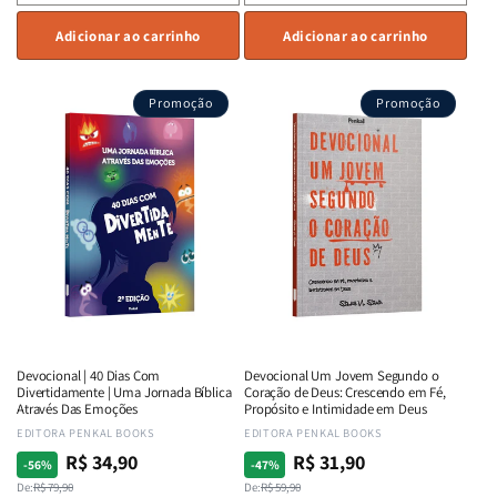
a
a
a
a
quantidade
Adicionar ao carrinho
quantidade
quantidade
Adicionar ao carrinho
quant
de
de
de
de
Devocional
Devocional
Devocional
Devoc
Promoção
Promoção
Quarto
Quarto
Café
Café
de
de
com
com
Guerra
Guerra
Mulheres
Mulhe
|
|
da
da
Isabelle
Isabelle
Bíblia
Bíblia
S.
S.
|
|
Alves
Alves
Equipe
Equip
Teológica
Teológ
Penkal
Penka
Devocional | 40 Dias Com
Devocional Um Jovem Segundo o
Divertidamente | Uma Jornada Bíblica
Coração de Deus: Crescendo em Fé,
Através Das Emoções
Propósito e Intimidade em Deus
Fornecedor:
EDITORA PENKAL BOOKS
Fornecedor:
EDITORA PENKAL BOOKS
R$ 34,90
R$ 31,90
Preço
Preço
Preço
Preço
-56%
-47%
normal
De:
promocional
R$ 79,90
normal
De:
promocional
R$ 59,90