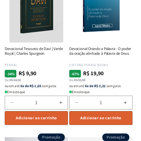
Claro
Claro
Deus
Deus
|
|
Paola
Paola
Muehlbauer
Muehl
Devocional Tesouros de Davi | Verde
Devocional Orando a Palavra - O poder
Royal | Charles Spurgeon
da oração alinhado à Palavra de Deus
Fornecedor:
PENKAL
Fornecedor:
EDITORA PENKAL BOOKS
R$ 9,90
R$ 19,90
Preço
Preço
Preço
Preço
-34%
-67%
normal
De:
promocional
R$ 14,90
normal
De:
promocional
R$ 59,90
ou em até
6x de R$ 1,65
sem juros
ou em até
6x de R$ 3,31
sem juros
Em estoque
Em estoque
Diminuir
Aumentar
Diminuir
Aumen
a
a
a
a
quantidade
Adicionar ao carrinho
quantidade
quantidade
Adicionar ao carrinho
quant
de
de
de
de
Devocional
Devocional
Devocional
Devoc
Promoção
Promoção
Tesouros
Tesouros
Orando
Orand