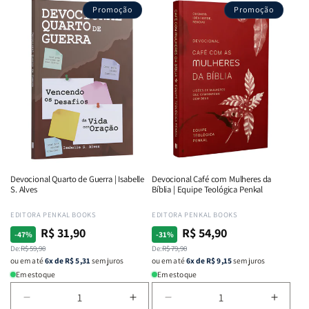
Promoção
Promoção
Devocional Quarto de Guerra | Isabelle
Devocional Café com Mulheres da
S. Alves
Bíblia | Equipe Teológica Penkal
Fornecedor:
EDITORA PENKAL BOOKS
Fornecedor:
EDITORA PENKAL BOOKS
R$ 31,90
R$ 54,90
Preço
Preço
Preço
Preço
-47%
-31%
normal
De:
promocional
R$ 59,90
normal
De:
promocional
R$ 79,90
ou em até
6x de R$ 5,31
sem juros
ou em até
6x de R$ 9,15
sem juros
Em estoque
Em estoque
Diminuir
Aumentar
Diminuir
Aumen