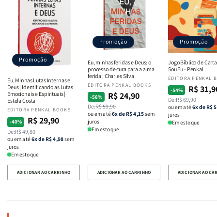
Bosque
Bosque
|
|
Equipe
Equipe
Teológica
Teológica
Promoção
Promoção
Penkal
Penkal
Promoção
Eu, minhas feridas e Deus: o
Jogo Bíblico de Cart
processo de cura para a alma
Sou Eu - Penkal
ferida | Charles Silva
Fornecedor:
EDITORA PENKAL 
Eu, Minhas Lutas Internas e
Fornecedor:
EDITORA PENKAL BOOKS
R$ 31,9
Deus | Identificando as Lutas
Preço
Preço
-54%
R$ 24,90
Emocionais e Espirituais |
Preço
Preço
-58%
De:
R$ 69,90
normal
promocional
Estela Costa
De:
R$ 59,90
normal
promocional
ou em até
6x de R$ 5
Fornecedor:
EDITORA PENKAL BOOKS
ou em até
6x de R$ 4,15
sem
juros
R$ 29,90
Preço
Preço
juros
-40%
Em estoque
Em estoque
De:
R$ 49,80
normal
promocional
ou em até
6x de R$ 4,98
sem
juros
Em estoque
ADICIONAR AO CARRINHO
ADICIONAR AO CARRINHO
ADICIONAR AO CA