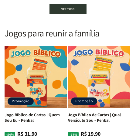
Bíblia
Bíblia
Bíblia
Bíblia
VER TUDO
Sagrada
Sagrada
Letra
Letra
|
|
Gigante
Gigante
Nova
Nova
|
|
Versão
Versão
PPM
PPM
Jogos para reunir a família
Almeida
Almeida
|
|
|
|
ARC
ARC
Letra
Letra
|
|
Média
Média
Full
Full
&amp;
&amp;
Color
Color
Full
Full
|
|
Color
Color
Capa
Capa
|
|
Dura
Dura
Brochura
Brochura
c/
c/
|
|
Harpa
Harpa
Rei
Rei
|
|
Promoção
Promoção
Leão
Leão
-
-
Cruz
Cruz
Jogo Bíblico de Cartas | Quem
Jogo Bíblico de Cartas | Qual
Laranja
Laranja
Sou Eu - Penkal
Versículo Sou - Penkal
R$ 31,90
R$ 19,90
Preço
Preço
Preço
Preço
-54%
-67%