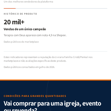
Um dos melhores vendedores da plataforma
HISTÓRICO DE PRODUTO
20 mil+
Vendas de um único campeão
Terapia com Deus aparece com nota 4,9 na Shopee.
Dados públicos do marketplace
Estes indicadores representam a reputação da Livraria Família Cristã/Penkal nos
marketplaces e não avaliações específicas deste produto.
Dados públicos consultados em julho de 2026.
CONDIÇÕES PARA GRANDES QUANTIDADES
Vai comprar para uma igreja, evento
ou revenda?