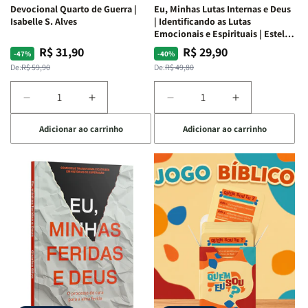
Devocional Quarto de Guerra |
Eu, Minhas Lutas Internas e Deus
Isabelle S. Alves
| Identificando as Lutas
Emocionais e Espirituais | Estela
Costa
R$ 31,90
R$ 29,90
Preço
Preço
Preço
Preço
-47%
-40%
normal
promocional
normal
promocional
De:
R$ 59,90
De:
R$ 49,80
Diminuir
Aumentar
Diminuir
Aumentar
a
a
a
a
Adicionar ao carrinho
Adicionar ao carrinho
quantidade
quantidade
quantidade
quantidade
de
de
de
de
Devocional
Devocional
Eu,
Eu,
Quarto
Quarto
Minhas
Minhas
de
de
Lutas
Lutas
Guerra
Guerra
Internas
Internas
|
|
e
e
Isabelle
Isabelle
Deus
Deus
S.
S.
|
|
Alves
Alves
Identificando
Identificando
as
as
Lutas
Lutas
Emocionais
Emocionais