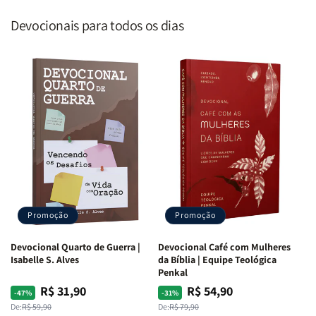
Devocionais para todos os dias
Promoção
Promoção
Devocional Quarto de Guerra |
Devocional Café com Mulheres
Isabelle S. Alves
da Bíblia | Equipe Teológica
Penkal
R$ 31,90
R$ 54,90
Preço
Preço
Preço
Preço
-47%
-31%
normal
promocional
normal
promocional
De:
R$ 59,90
De:
R$ 79,90