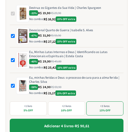
Destrua os Gigantes da Sua Vida | Charles Spurgeon
R$ 19,90
R$ 29,90
-33%
No combo:
R$ 16,92
15% OFF extra
Devocional Quarto de Guerra | Isabelle S. Alves
R$ 31,90
R$ 59,90
-47%
No combo:
R$ 27,12
15% OFF extra
Eu, Minhas Lutas Internas e Deus | Identificando as Lutas
Emocionais e Espirituais | Estela Costa
R$ 29,90
R$ 49,80
-40%
No combo:
R$ 25,42
15% OFF extra
Eu, minhas feridas e Deus: o processo de cura para a alma ferida |
Charles Silva
R$ 24,90
R$ 59,90
-58%
No combo:
R$ 21,17
15% OFF extra
+1 livro
+2 livros
+3 livros
5% OFF
10% OFF
15% OFF
Adicionar 4 livros
·
R$ 90,61