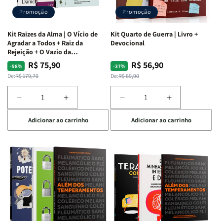
Promoção
Promoção
Kit Raizes da Alma | O Vício de
Kit Quarto de Guerra | Livro +
Agradar a Todos + Raiz da
Devocional
Rejeição + O Vazio da
Insatisfação.
R$ 75,90
R$ 56,90
Preço
Preço
Preço
Preço
-58%
-37%
normal
promocional
normal
promocional
De:
R$ 179,70
De:
R$ 89,90
Diminuir
Aumentar
Diminuir
Aumentar
a
a
a
a
Adicionar ao carrinho
Adicionar ao carrinho
quantidade
quantidade
quantidade
quantidade
de
de
de
de
Kit
Kit
Kit
Kit
Raizes
Raizes
Quarto
Quarto
da
da
de
de
Alma
Alma
Guerra
Guerra
|
|
|
|
O
O
Livro
Livro
Vício
Vício
+
+
de
de
Devocional
Devocional