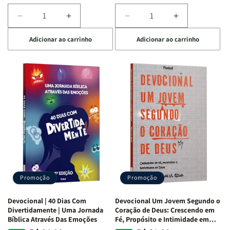
Diminuir
Aumentar
Diminuir
Aumentar
a
a
a
a
Adicionar ao carrinho
Adicionar ao carrinho
quantidade
quantidade
quantidade
quantidade
de
de
de
de
Devocional
Devocional
Devocional
Devocional
Quarto
Quarto
Café
Café
de
de
com
com
Guerra
Guerra
Mulheres
Mulheres
|
|
da
da
Isabelle
Isabelle
Bíblia
Bíblia
S.
S.
|
|
Alves
Alves
Equipe
Equipe
Teológica
Teológica
Penkal
Penkal
Promoção
Promoção
Devocional | 40 Dias Com
Devocional Um Jovem Segundo o
Divertidamente | Uma Jornada
Coração de Deus: Crescendo em
Bíblica Através Das Emoções
Fé, Propósito e Intimidade em
Deus