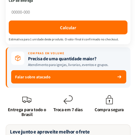
CEP de entrega
Sua
Sua
Vida
Vida
|
|
Charles
Charles
Calcular
Spurgeon
Spurgeon
Estimativa para 1 unidade deste produto. O valor final é confirmado no checkout.
COMPRAS EM VOLUME
Precisa de uma quantidade maior?
Atendimento para igrejas, livrarias, eventos e grupos.
Falar sobre atacado
Entrega para todo o
Troca em 7 dias
Compra segura
Brasil
Leve junto e aproveite melhor o frete