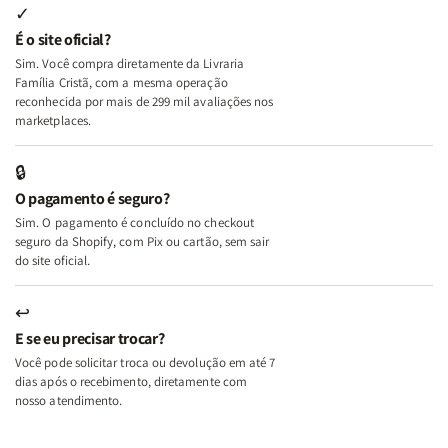
Internas
Internas
Deus
Deus
✓
e
e
É o site oficial?
Deus
Deus
Sim. Você compra diretamente da Livraria
+
+
Família Cristã, com a mesma operação
A
A
reconhecida por mais de 299 mil avaliações nos
Mulher
Mulher
marketplaces.
que
que
Edifica
Edifica
🔒
o
o
O pagamento é seguro?
Lar
Lar
Sim. O pagamento é concluído no checkout
seguro da Shopify, com Pix ou cartão, sem sair
do site oficial.
↩
E se eu precisar trocar?
Você pode solicitar troca ou devolução em até 7
dias após o recebimento, diretamente com
nosso atendimento.