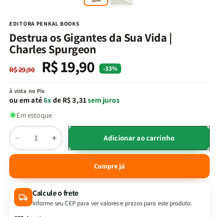
na
n
janela
j
modal
m
EDITORA PENKAL BOOKS
Destrua os Gigantes da Sua Vida |
Charles Spurgeon
R$ 19,90
Preço
Preço
-33%
R$ 29,90
normal
promocional
à vista no Pix
ou em até
6x
de R$ 3,31
sem juros
Em estoque
Quantidade
Adicionar ao carrinho
Diminuir
Aumentar
a
a
quantidade
quantidade
Compre já
de
de
Destrua
Destrua
Calcule o frete
os
os
Gigantes
Gigantes
Informe seu CEP para ver valores e prazos para este produto.
da
da