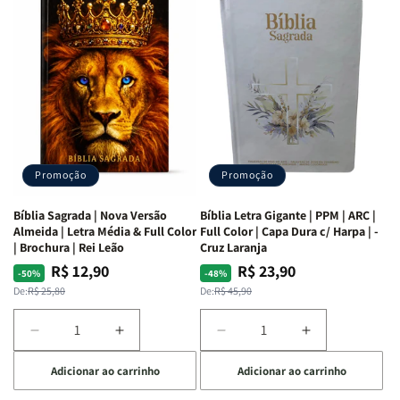
as
as
Bíblia
Bíblia
Mulheres
Mulheres
Livro
Livro
da
da
por
por
Bíblia
Bíblia
Livro
Livro
|
|
-
-
Isabelle
Isabelle
um
um
S.
S.
panorama
panorama
Alves
Alves
completo
completo
dos
dos
Promoção
Promoção
66
66
livros
livros
Bíblia Sagrada | Nova Versão
Bíblia Letra Gigante | PPM | ARC |
da
da
Almeida | Letra Média & Full Color
Full Color | Capa Dura c/ Harpa | -
Bíblia
Bíblia
| Brochura | Rei Leão
Cruz Laranja
|
|
R$ 12,90
R$ 23,90
Preço
Preço
Preço
Preço
-50%
-48%
Equipe
Equipe
normal
promocional
normal
promocional
De:
R$ 25,80
De:
R$ 45,90
teológica
teológica
Penkal
Penkal
Diminuir
Aumentar
Diminuir
Aumentar
a
a
a
a
Adicionar ao carrinho
Adicionar ao carrinho
quantidade
quantidade
quantidade
quantidade
de
de
de
de