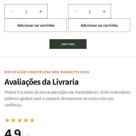
Diminuir
Aumentar
Diminuir
Aumentar
a
a
a
a
Adicionar ao carrinho
Adicionar ao carrinho
quantidade
quantidade
quantidade
quantidade
de
de
de
de
Jogo
Jogo
Jogo
Jogo
VER TUDO
Bíblico
Bíblico
da
da
de
de
memória
memória
Cartas
Cartas
|
|
|
|
Arca
Arca
Famílias
Famílias
de
de
REPUTAÇÃO CONSTRUÍDA NOS MARKETPLACES
da
da
Noé
Noé
Avaliações da Livraria
Bíblia
Bíblia
-
-
Penkal é o nome da nossa operação nos marketplaces. Estes indicadores
Penkal
Penkal
públicos ajudam você a comprar diretamente no nosso site com
confiança.
★★★★★
4,9