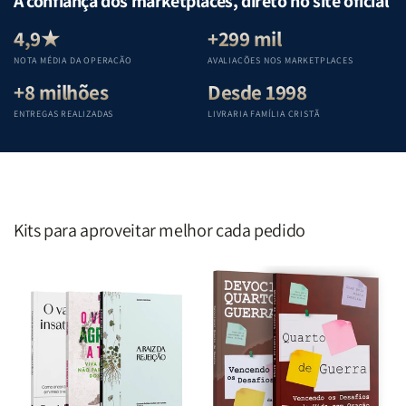
A confiança dos marketplaces, direto no site oficial
Equipe
Equipe
Equipe
Equipe
Teológica
Teológica
Teológica
Teológica
4,9★
+299 mil
Penkal
Penkal
Penkal
Penkal
NOTA MÉDIA DA OPERAÇÃO
AVALIAÇÕES NOS MARKETPLACES
+8 milhões
Desde 1998
ENTREGAS REALIZADAS
LIVRARIA FAMÍLIA CRISTÃ
Kits para aproveitar melhor cada pedido