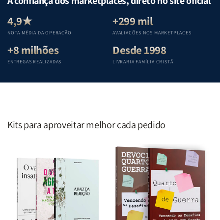
A confiança dos marketplaces, direto no site oficial
Equipe
Equipe
Equipe
Equipe
Teológica
Teológica
Teológica
Teológica
4,9★
+299 mil
Penkal
Penkal
Penkal
Penkal
NOTA MÉDIA DA OPERAÇÃO
AVALIAÇÕES NOS MARKETPLACES
+8 milhões
Desde 1998
ENTREGAS REALIZADAS
LIVRARIA FAMÍLIA CRISTÃ
Kits para aproveitar melhor cada pedido