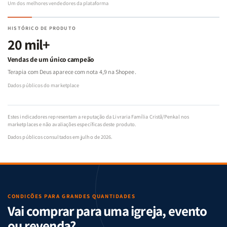
Um dos melhores vendedores da plataforma
HISTÓRICO DE PRODUTO
20 mil+
Vendas de um único campeão
Terapia com Deus aparece com nota 4,9 na Shopee.
Dados públicos do marketplace
Estes indicadores representam a reputação da Livraria Família Cristã/Penkal nos
marketplaces e não avaliações específicas deste produto.
Dados públicos consultados em julho de 2026.
CONDIÇÕES PARA GRANDES QUANTIDADES
Vai comprar para uma igreja, evento
ou revenda?