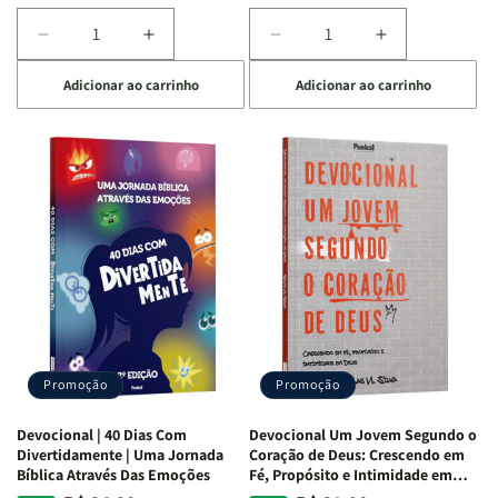
Diminuir
Aumentar
Diminuir
Aumentar
a
a
a
a
Adicionar ao carrinho
Adicionar ao carrinho
quantidade
quantidade
quantidade
quantidade
de
de
de
de
Devocional
Devocional
Devocional
Devocional
Quarto
Quarto
Café
Café
de
de
com
com
Guerra
Guerra
Mulheres
Mulheres
|
|
da
da
Isabelle
Isabelle
Bíblia
Bíblia
S.
S.
|
|
Alves
Alves
Equipe
Equipe
Teológica
Teológica
Penkal
Penkal
Promoção
Promoção
Devocional | 40 Dias Com
Devocional Um Jovem Segundo o
Divertidamente | Uma Jornada
Coração de Deus: Crescendo em
Bíblica Através Das Emoções
Fé, Propósito e Intimidade em
Deus