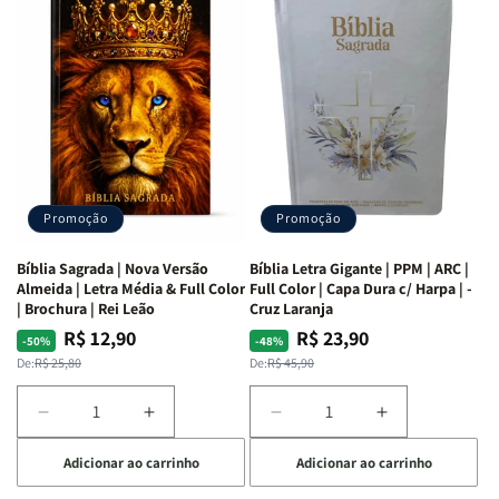
as
as
Bíblia
Bíblia
Mulheres
Mulheres
Livro
Livro
da
da
por
por
Bíblia
Bíblia
Livro
Livro
|
|
-
-
Isabelle
Isabelle
um
um
S.
S.
panorama
panorama
Alves
Alves
completo
completo
dos
dos
Promoção
Promoção
66
66
livros
livros
Bíblia Sagrada | Nova Versão
Bíblia Letra Gigante | PPM | ARC |
da
da
Almeida | Letra Média & Full Color
Full Color | Capa Dura c/ Harpa | -
Bíblia
Bíblia
| Brochura | Rei Leão
Cruz Laranja
|
|
R$ 12,90
R$ 23,90
Preço
Preço
Preço
Preço
-50%
-48%
Equipe
Equipe
normal
promocional
normal
promocional
De:
R$ 25,80
De:
R$ 45,90
teológica
teológica
Penkal
Penkal
Diminuir
Aumentar
Diminuir
Aumentar
a
a
a
a
Adicionar ao carrinho
Adicionar ao carrinho
quantidade
quantidade
quantidade
quantidade
de
de
de
de