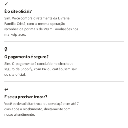
Internas
Internas
Deus
Deus
✓
e
e
É o site oficial?
Deus
Deus
Sim. Você compra diretamente da Livraria
+
+
Família Cristã, com a mesma operação
A
A
reconhecida por mais de 299 mil avaliações nos
Mulher
Mulher
marketplaces.
que
que
Edifica
Edifica
🔒
o
o
O pagamento é seguro?
Lar
Lar
Sim. O pagamento é concluído no checkout
seguro da Shopify, com Pix ou cartão, sem sair
do site oficial.
↩
E se eu precisar trocar?
Você pode solicitar troca ou devolução em até 7
dias após o recebimento, diretamente com
nosso atendimento.