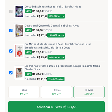
Corte de Espinhos e Rosas | Vol.1 | Sarah J. Maas
R$ 32,80
R$ 54,90
-40%
No combo:
R$ 27,88
15% OFF extra
Devocional Quarto de Guerra | Isabelle S. Alves
R$ 31,90
R$ 59,90
-47%
No combo:
R$ 27,12
15% OFF extra
Eu, Minhas Lutas Internas e Deus | Identificando as Lutas
Emocionais e Espirituais | Estela Costa
R$ 29,90
R$ 49,80
-40%
No combo:
R$ 25,42
15% OFF extra
Eu, minhas feridas e Deus: o processo de cura para a alma ferida |
Charles Silva
R$ 24,90
R$ 59,90
-58%
No combo:
R$ 21,17
15% OFF extra
+1 livro
+2 livros
+3 livros
5% OFF
10% OFF
15% OFF
Adicionar 4 livros
·
R$ 101,58