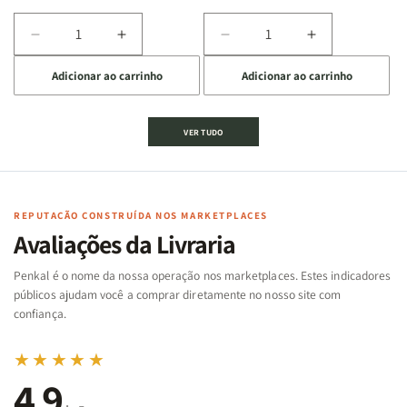
Diminuir
Aumentar
Diminuir
Aumentar
a
a
a
a
Adicionar ao carrinho
Adicionar ao carrinho
quantidade
quantidade
quantidade
quantidade
de
de
de
de
Jogo
Jogo
Jogo
Jogo
VER TUDO
Bíblico
Bíblico
da
da
de
de
memória
memória
Cartas
Cartas
|
|
|
|
Arca
Arca
Famílias
Famílias
de
de
REPUTAÇÃO CONSTRUÍDA NOS MARKETPLACES
da
da
Noé
Noé
Avaliações da Livraria
Bíblia
Bíblia
-
-
Penkal é o nome da nossa operação nos marketplaces. Estes indicadores
Penkal
Penkal
públicos ajudam você a comprar diretamente no nosso site com
confiança.
★★★★★
4,9