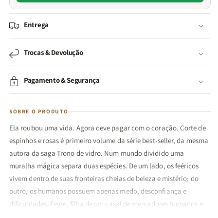
Entrega
Trocas & Devolução
Pagamento & Segurança
SOBRE O PRODUTO
Ela roubou uma vida. Agora deve pagar com o coração. Corte de
espinhos e rosas é primeiro volume da série best-seller, da mesma
autora da saga Trono de vidro. Num mundo dividido uma
muralha mágica separa duas espécies. De um lado, os feéricos
vivem dentro de suas fronteiras cheias de beleza e mistério; do
outro, os humanos possuem apenas medo, desconfiança e
dificuldades. Feyre, filha de um casal de mercadores humanos e
falidos, se torna caçadora para sustentar a família.