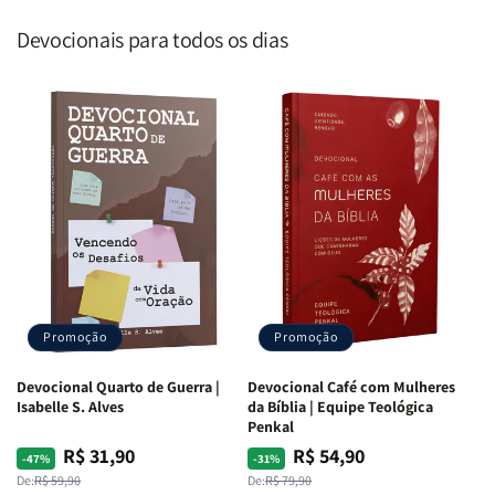
Devocionais para todos os dias
Promoção
Promoção
Devocional Quarto de Guerra |
Devocional Café com Mulheres
Isabelle S. Alves
da Bíblia | Equipe Teológica
Penkal
R$ 31,90
R$ 54,90
Preço
Preço
Preço
Preço
-47%
-31%
normal
promocional
normal
promocional
De:
R$ 59,90
De:
R$ 79,90