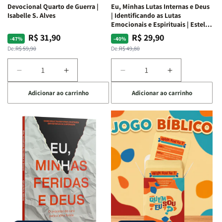
Devocional Quarto de Guerra |
Eu, Minhas Lutas Internas e Deus
Isabelle S. Alves
| Identificando as Lutas
Emocionais e Espirituais | Estela
Costa
R$ 31,90
R$ 29,90
Preço
Preço
Preço
Preço
-47%
-40%
normal
promocional
normal
promocional
De:
R$ 59,90
De:
R$ 49,80
Diminuir
Aumentar
Diminuir
Aumentar
a
a
a
a
Adicionar ao carrinho
Adicionar ao carrinho
quantidade
quantidade
quantidade
quantidade
de
de
de
de
Devocional
Devocional
Eu,
Eu,
Quarto
Quarto
Minhas
Minhas
de
de
Lutas
Lutas
Guerra
Guerra
Internas
Internas
|
|
e
e
Isabelle
Isabelle
Deus
Deus
S.
S.
|
|
Alves
Alves
Identificando
Identificando
as
as
Lutas
Lutas
Emocionais
Emocionais