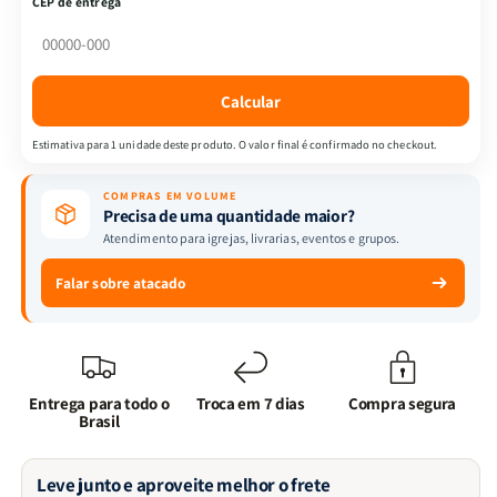
CEP de entrega
Rosas
Rosas
|
|
Vol.1
Vol.1
|
|
Calcular
Sarah
Sarah
J.
J.
Estimativa para 1 unidade deste produto. O valor final é confirmado no checkout.
Maas
Maas
COMPRAS EM VOLUME
Precisa de uma quantidade maior?
Atendimento para igrejas, livrarias, eventos e grupos.
Falar sobre atacado
Entrega para todo o
Troca em 7 dias
Compra segura
Brasil
Leve junto e aproveite melhor o frete