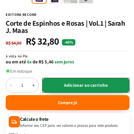
na
n
janela
j
modal
m
EDITORA RECORD
Corte de Espinhos e Rosas | Vol.1 | Sarah
J. Maas
R$ 32,80
Preço
Preço
-40%
R$ 54,90
normal
promocional
à vista no Pix
ou em até
6x
de R$ 5,46
sem juros
Em estoque
Quantidade
Adicionar ao carrinho
Diminuir
Aumentar
a
a
quantidade
quantidade
Compre já
de
de
Corte
Corte
Calcule o frete
de
de
Espinhos
Espinhos
Informe seu CEP para ver valores e prazos para este produto.
e
e