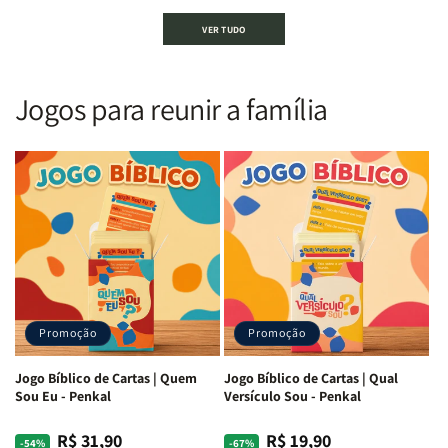
Bíblia
Bíblia
Bíblia
Bíblia
VER TUDO
Sagrada
Sagrada
Letra
Letra
|
|
Gigante
Gigante
Nova
Nova
|
|
Versão
Versão
PPM
PPM
Jogos para reunir a família
Almeida
Almeida
|
|
|
|
ARC
ARC
Letra
Letra
|
|
Média
Média
Full
Full
&amp;
&amp;
Color
Color
Full
Full
|
|
Color
Color
Capa
Capa
|
|
Dura
Dura
Brochura
Brochura
c/
c/
|
|
Harpa
Harpa
Rei
Rei
|
|
Promoção
Promoção
Leão
Leão
-
-
Cruz
Cruz
Jogo Bíblico de Cartas | Quem
Jogo Bíblico de Cartas | Qual
Laranja
Laranja
Sou Eu - Penkal
Versículo Sou - Penkal
R$ 31,90
R$ 19,90
Preço
Preço
Preço
Preço
-54%
-67%