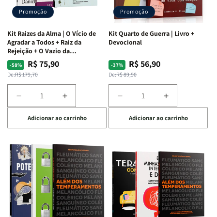
Promoção
Promoção
Kit Raizes da Alma | O Vício de
Kit Quarto de Guerra | Livro +
Agradar a Todos + Raiz da
Devocional
Rejeição + O Vazio da
Insatisfação.
R$ 75,90
R$ 56,90
Preço
Preço
Preço
Preço
-58%
-37%
normal
promocional
normal
promocional
De:
R$ 179,70
De:
R$ 89,90
Diminuir
Aumentar
Diminuir
Aumentar
a
a
a
a
Adicionar ao carrinho
Adicionar ao carrinho
quantidade
quantidade
quantidade
quantidade
de
de
de
de
Kit
Kit
Kit
Kit
Raizes
Raizes
Quarto
Quarto
da
da
de
de
Alma
Alma
Guerra
Guerra
|
|
|
|
O
O
Livro
Livro
Vício
Vício
+
+
de
de
Devocional
Devocional