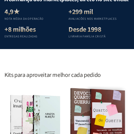
Equipe
Equipe
Equipe
Equipe
Teológica
Teológica
Teológica
Teológica
4,9★
+299 mil
Penkal
Penkal
Penkal
Penkal
NOTA MÉDIA DA OPERAÇÃO
AVALIAÇÕES NOS MARKETPLACES
+8 milhões
Desde 1998
ENTREGAS REALIZADAS
LIVRARIA FAMÍLIA CRISTÃ
Kits para aproveitar melhor cada pedido