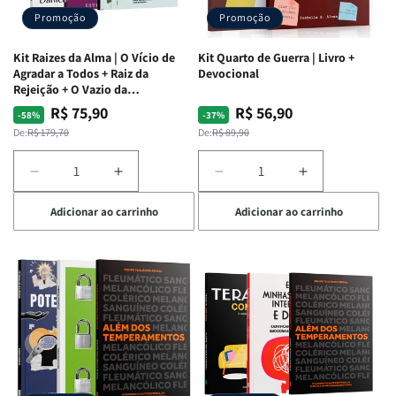
Promoção
Promoção
Kit Raizes da Alma | O Vício de
Kit Quarto de Guerra | Livro +
Agradar a Todos + Raiz da
Devocional
Rejeição + O Vazio da
Insatisfação.
R$ 75,90
R$ 56,90
Preço
Preço
Preço
Preço
-58%
-37%
normal
promocional
normal
promocional
De:
R$ 179,70
De:
R$ 89,90
Diminuir
Aumentar
Diminuir
Aumentar
a
a
a
a
Adicionar ao carrinho
Adicionar ao carrinho
quantidade
quantidade
quantidade
quantidade
de
de
de
de
Kit
Kit
Kit
Kit
Raizes
Raizes
Quarto
Quarto
da
da
de
de
Alma
Alma
Guerra
Guerra
|
|
|
|
O
O
Livro
Livro
Vício
Vício
+
+
de
de
Devocional
Devocional