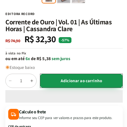
na
n
janela
j
modal
m
EDITORA RECORD
Corrente de Ouro | Vol. 01 | As Últimas
Horas | Cassandra Clare
R$ 32,30
Preço
Preço
-57%
R$ 74,90
normal
promocional
à vista no Pix
ou em até
6x
de R$ 5,38
sem juros
Estoque baixo
Quantidade
Adicionar ao carrinho
Diminuir
Aumentar
a
a
quantidade
quantidade
de
de
Corrente
Corrente
Calcule o frete
de
de
Informe seu CEP para ver valores e prazos para este produto.
Ouro
Ouro
|
|
CEP de entrega