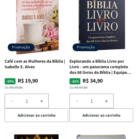
da
da
da
da
Mulher
Mulher
Mulher
Mulher
|
|
|
|
NVA
NVA
NVA
NVA
|
|
|
|
Capa
Capa
Capa
Capa
Dura
Dura
Dura
Dura
Promoção
Promoção
|
|
|
|
Preta
Preta
Branca
Branca
Café com as Mulheres da Bíblia |
Explorando a Bíblia Livro por
Isabelle S. Alves
Livro - um panorama completo
dos 66 livros da Bíblia | Equipe
teológica Penkal
R$ 19,90
R$ 34,90
Preço
Preço
Preço
Preço
-50%
-42%
normal
promocional
normal
promocional
De:
R$ 39,80
De:
R$ 59,80
Diminuir
Aumentar
Diminuir
Aumentar
a
a
a
a
Adicionar ao carrinho
Adicionar ao carrinho
quantidade
quantidade
quantidade
quantidade
de
de
de
de
Café
Café
Explorando
Explorando
com
com
a
a