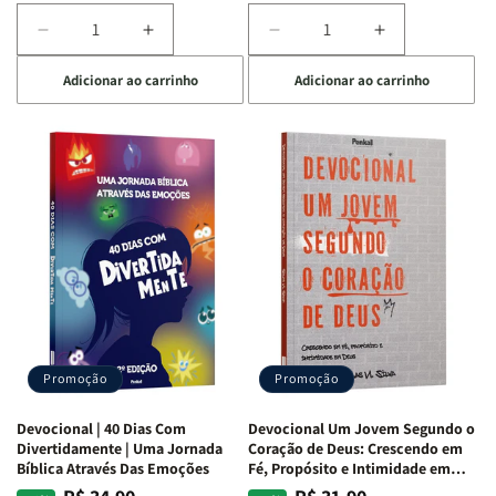
Diminuir
Aumentar
Diminuir
Aumentar
a
a
a
a
Adicionar ao carrinho
Adicionar ao carrinho
quantidade
quantidade
quantidade
quantidade
de
de
de
de
Devocional
Devocional
Devocional
Devocional
Quarto
Quarto
Café
Café
de
de
com
com
Guerra
Guerra
Mulheres
Mulheres
|
|
da
da
Isabelle
Isabelle
Bíblia
Bíblia
S.
S.
|
|
Alves
Alves
Equipe
Equipe
Teológica
Teológica
Penkal
Penkal
Promoção
Promoção
Devocional | 40 Dias Com
Devocional Um Jovem Segundo o
Divertidamente | Uma Jornada
Coração de Deus: Crescendo em
Bíblica Através Das Emoções
Fé, Propósito e Intimidade em
Deus