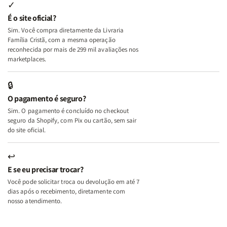
Internas
Internas
Deus
Deus
✓
e
e
É o site oficial?
Deus
Deus
Sim. Você compra diretamente da Livraria
+
+
Família Cristã, com a mesma operação
A
A
reconhecida por mais de 299 mil avaliações nos
Mulher
Mulher
marketplaces.
que
que
Edifica
Edifica
🔒
o
o
O pagamento é seguro?
Lar
Lar
Sim. O pagamento é concluído no checkout
seguro da Shopify, com Pix ou cartão, sem sair
do site oficial.
↩
E se eu precisar trocar?
Você pode solicitar troca ou devolução em até 7
dias após o recebimento, diretamente com
nosso atendimento.