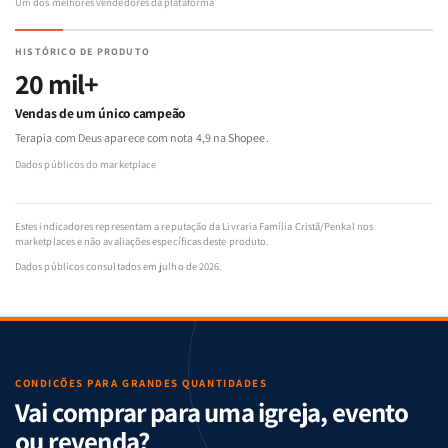
Um dos melhores vendedores da plataforma
HISTÓRICO DE PRODUTO
20 mil+
Vendas de um único campeão
Terapia com Deus aparece com nota 4,9 na Shopee.
Dados públicos do marketplace
Estes indicadores representam a reputação da Livraria Família Cristã/Penkal nos
marketplaces e não avaliações específicas deste produto.
Dados públicos consultados em julho de 2026.
CONDIÇÕES PARA GRANDES QUANTIDADES
Vai comprar para uma igreja, evento
ou revenda?