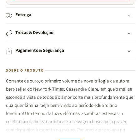
Entrega
Trocas & Devolução
Pagamento & Segurança
SOBRE O PRODUTO
Corrente de ouro, o primeiro volume da nova trilogia da autora
best-seller do New York Times, Cassandra Clare, em que o mal se
esconde à vista de todos e o amor corta mais profundamente que
qualquer lâmina. Seja bem-vindo ao período eduardiano
londrino! Um tempo de luzes elétricas e sombras extensas, a
celebração da beleza artística e a selvagem busca pelo prazer,
com demônios à espreita no escuro. Por anos a paz reinou no
mundo dos Caçadores de Sombras. James e Lucie Herondale,