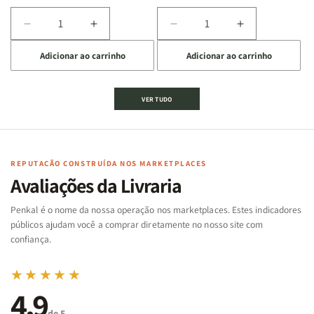
Diminuir
Aumentar
Diminuir
Aumentar
a
a
a
a
Adicionar ao carrinho
Adicionar ao carrinho
quantidade
quantidade
quantidade
quantidade
de
de
de
de
Jogo
Jogo
Jogo
Jogo
VER TUDO
Bíblico
Bíblico
da
da
de
de
memória
memória
Cartas
Cartas
|
|
|
|
Arca
Arca
Famílias
Famílias
de
de
REPUTAÇÃO CONSTRUÍDA NOS MARKETPLACES
da
da
Noé
Noé
Avaliações da Livraria
Bíblia
Bíblia
-
-
Penkal é o nome da nossa operação nos marketplaces. Estes indicadores
Penkal
Penkal
públicos ajudam você a comprar diretamente no nosso site com
confiança.
★★★★★
4,9
de 5