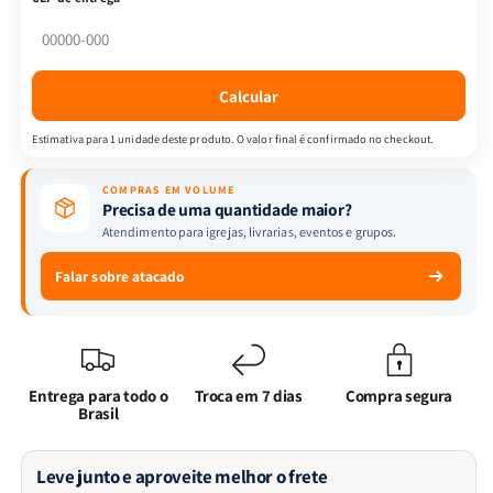
Vol.
Vol.
01
01
|
|
As
As
Calcular
Últimas
Últimas
Horas
Horas
Estimativa para 1 unidade deste produto. O valor final é confirmado no checkout.
|
|
Cassandra
Cassandra
COMPRAS EM VOLUME
Clare
Clare
Precisa de uma quantidade maior?
Atendimento para igrejas, livrarias, eventos e grupos.
Falar sobre atacado
Entrega para todo o
Troca em 7 dias
Compra segura
Brasil
Leve junto e aproveite melhor o frete