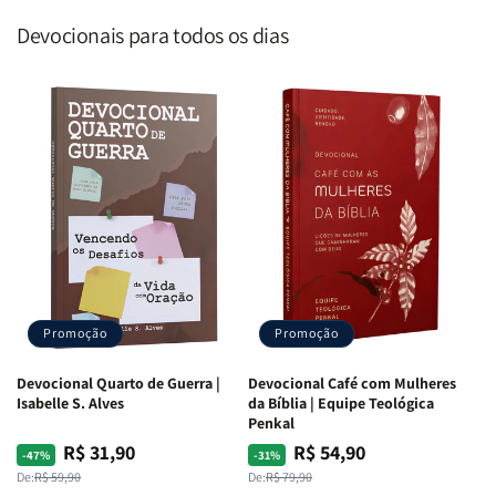
Devocionais para todos os dias
Promoção
Promoção
Devocional Quarto de Guerra |
Devocional Café com Mulheres
Isabelle S. Alves
da Bíblia | Equipe Teológica
Penkal
R$ 31,90
R$ 54,90
Preço
Preço
Preço
Preço
-47%
-31%
normal
promocional
normal
promocional
De:
R$ 59,90
De:
R$ 79,90