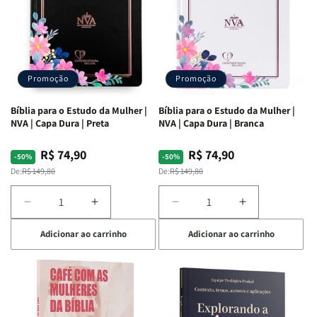
Promoção
Promoção
Bíblia para o Estudo da Mulher |
Bíblia para o Estudo da Mulher |
NVA | Capa Dura | Preta
NVA | Capa Dura | Branca
R$ 74,90
R$ 74,90
Preço
Preço
Preço
Preço
-50%
-50%
normal
promocional
normal
promocional
De:
R$ 149,80
De:
R$ 149,80
Diminuir
Aumentar
Diminuir
Aumentar
a
a
a
a
Adicionar ao carrinho
Adicionar ao carrinho
quantidade
quantidade
quantidade
quantidade
de
de
de
de
Bíblia
Bíblia
Bíblia
Bíblia
para
para
para
para
o
o
o
o
Estudo
Estudo
Estudo
Estudo