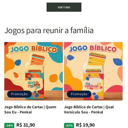
Bíblia
Bíblia
Bíblia
Bíblia
VER TUDO
Sagrada
Sagrada
Letra
Letra
|
|
Gigante
Gigante
Nova
Nova
|
|
Versão
Versão
PPM
PPM
Jogos para reunir a família
Almeida
Almeida
|
|
|
|
ARC
ARC
Letra
Letra
|
|
Média
Média
Full
Full
&amp;
&amp;
Color
Color
Full
Full
|
|
Color
Color
Capa
Capa
|
|
Dura
Dura
Brochura
Brochura
c/
c/
|
|
Harpa
Harpa
Rei
Rei
|
|
Promoção
Promoção
Leão
Leão
-
-
Cruz
Cruz
Jogo Bíblico de Cartas | Quem
Jogo Bíblico de Cartas | Qual
Laranja
Laranja
Sou Eu - Penkal
Versículo Sou - Penkal
R$ 31,90
R$ 19,90
Preço
Preço
Preço
Preço
-54%
-67%