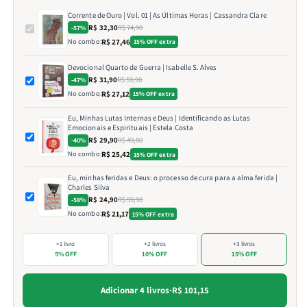
Corrente de Ouro | Vol. 01 | As Últimas Horas | Cassandra Clare
R$ 32,30
R$ 74,90
-57%
No combo:
R$ 27,46
15% OFF extra
Devocional Quarto de Guerra | Isabelle S. Alves
R$ 31,90
R$ 59,90
-47%
No combo:
R$ 27,12
15% OFF extra
Eu, Minhas Lutas Internas e Deus | Identificando as Lutas
Emocionais e Espirituais | Estela Costa
R$ 29,90
R$ 49,80
-40%
No combo:
R$ 25,42
15% OFF extra
Eu, minhas feridas e Deus: o processo de cura para a alma ferida |
Charles Silva
R$ 24,90
R$ 59,90
-58%
No combo:
R$ 21,17
15% OFF extra
+1 livro
+2 livros
+3 livros
5% OFF
10% OFF
15% OFF
Adicionar 4 livros
·
R$ 101,15