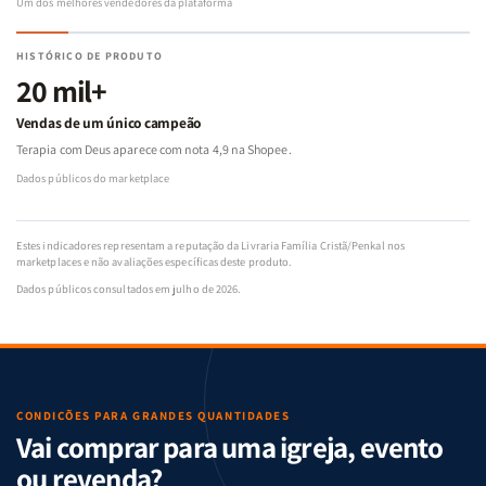
Um dos melhores vendedores da plataforma
HISTÓRICO DE PRODUTO
20 mil+
Vendas de um único campeão
Terapia com Deus aparece com nota 4,9 na Shopee.
Dados públicos do marketplace
Estes indicadores representam a reputação da Livraria Família Cristã/Penkal nos
marketplaces e não avaliações específicas deste produto.
Dados públicos consultados em julho de 2026.
CONDIÇÕES PARA GRANDES QUANTIDADES
Vai comprar para uma igreja, evento
ou revenda?