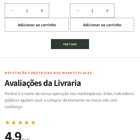
Diminuir
Aumentar
Diminuir
Aumentar
a
a
a
a
Adicionar ao carrinho
Adicionar ao carrinho
quantidade
quantidade
quantidade
quantidade
de
de
de
de
Jogo
Jogo
Jogo
Jogo
VER TUDO
Bíblico
Bíblico
da
da
de
de
memória
memória
Cartas
Cartas
|
|
|
|
Arca
Arca
Famílias
Famílias
de
de
REPUTAÇÃO CONSTRUÍDA NOS MARKETPLACES
da
da
Noé
Noé
Avaliações da Livraria
Bíblia
Bíblia
-
-
Penkal é o nome da nossa operação nos marketplaces. Estes indicadores
Penkal
Penkal
públicos ajudam você a comprar diretamente no nosso site com
confiança.
★★★★★
4,9
de 5