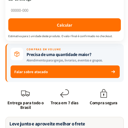
|
|
G.
G.
K.
K.
Chesterton
Chesterton
Calcular
|
|
Texto
Texto
Estimativa para 1 unidade deste produto. O valor final é confirmado no checkout.
Integral
Integral
COMPRAS EM VOLUME
Precisa de uma quantidade maior?
Atendimento para igrejas, livrarias, eventos e grupos.
Falar sobre atacado
Entrega para todo o
Troca em 7 dias
Compra segura
Brasil
Leve junto e aproveite melhor o frete