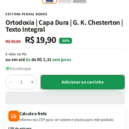
na
n
janela
j
modal
m
EDITORA PENKAL BOOKS
Ortodoxia | Capa Dura | G. K. Chesterton |
Texto Integral
R$ 19,90
Preço
Preço
-50%
R$ 39,90
normal
promocional
à vista no Pix
ou em até
6x
de R$ 3,31
sem juros
Em estoque
Quantidade
Adicionar ao carrinho
Diminuir
Aumentar
a
a
quantidade
quantidade
de
de
Ortodoxia
Ortodoxia
Calcule o frete
|
|
Informe seu CEP para ver valores e prazos para este produto.
Capa
Capa
Dura
Dura
CEP de entrega