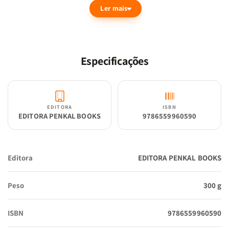
Ler mais
céticos que buscam desenvolver a fé. Assim, este livro consegue
produzir uma nova perspectiva sobre o mundo cristão para os que
estão longe da luz, sugerindo uma reflexão para dar sentido à
existência do ser humano.
Especificações
EDITORA
ISBN
EDITORA PENKAL BOOKS
9786559960590
Editora
EDITORA PENKAL BOOKS
Peso
300 g
ISBN
9786559960590