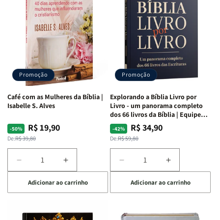
da
da
da
da
Mulher
Mulher
Mulher
Mulher
|
|
|
|
NVA
NVA
NVA
NVA
|
|
|
|
Capa
Capa
Capa
Capa
Dura
Dura
Dura
Dura
Promoção
Promoção
|
|
|
|
Preta
Preta
Branca
Branca
Café com as Mulheres da Bíblia |
Explorando a Bíblia Livro por
Isabelle S. Alves
Livro - um panorama completo
dos 66 livros da Bíblia | Equipe
teológica Penkal
R$ 19,90
R$ 34,90
Preço
Preço
Preço
Preço
-50%
-42%
normal
promocional
normal
promocional
De:
R$ 39,80
De:
R$ 59,80
Diminuir
Aumentar
Diminuir
Aumentar
a
a
a
a
Adicionar ao carrinho
Adicionar ao carrinho
quantidade
quantidade
quantidade
quantidade
de
de
de
de
Café
Café
Explorando
Explorando
com
com
a
a