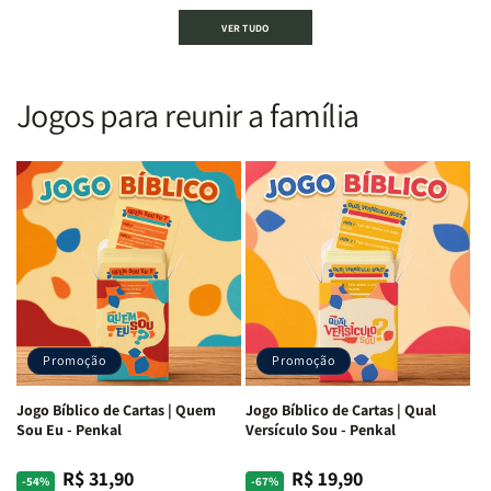
Bíblia
Bíblia
Bíblia
Bíblia
VER TUDO
Sagrada
Sagrada
Letra
Letra
|
|
Gigante
Gigante
Nova
Nova
|
|
Versão
Versão
PPM
PPM
Jogos para reunir a família
Almeida
Almeida
|
|
|
|
ARC
ARC
Letra
Letra
|
|
Média
Média
Full
Full
&amp;
&amp;
Color
Color
Full
Full
|
|
Color
Color
Capa
Capa
|
|
Dura
Dura
Brochura
Brochura
c/
c/
|
|
Harpa
Harpa
Rei
Rei
|
|
Promoção
Promoção
Leão
Leão
-
-
Cruz
Cruz
Jogo Bíblico de Cartas | Quem
Jogo Bíblico de Cartas | Qual
Laranja
Laranja
Sou Eu - Penkal
Versículo Sou - Penkal
R$ 31,90
R$ 19,90
Preço
Preço
Preço
Preço
-54%
-67%