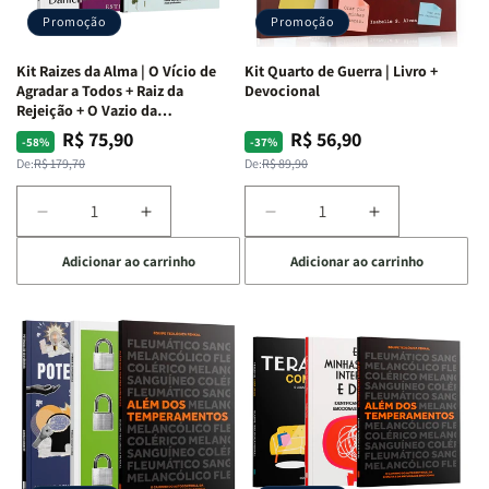
Promoção
Promoção
Kit Raizes da Alma | O Vício de
Kit Quarto de Guerra | Livro +
Agradar a Todos + Raiz da
Devocional
Rejeição + O Vazio da
Insatisfação.
R$ 75,90
R$ 56,90
Preço
Preço
Preço
Preço
-58%
-37%
normal
promocional
normal
promocional
De:
R$ 179,70
De:
R$ 89,90
Diminuir
Aumentar
Diminuir
Aumentar
a
a
a
a
Adicionar ao carrinho
Adicionar ao carrinho
quantidade
quantidade
quantidade
quantidade
de
de
de
de
Kit
Kit
Kit
Kit
Raizes
Raizes
Quarto
Quarto
da
da
de
de
Alma
Alma
Guerra
Guerra
|
|
|
|
O
O
Livro
Livro
Vício
Vício
+
+
de
de
Devocional
Devocional