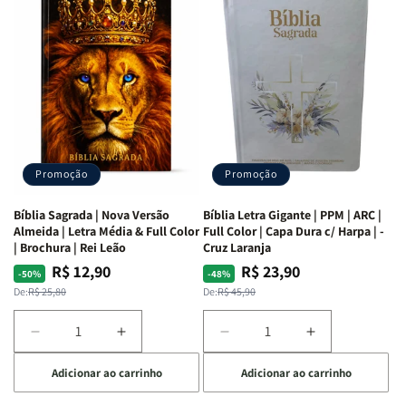
as
as
Bíblia
Bíblia
Mulheres
Mulheres
Livro
Livro
da
da
por
por
Bíblia
Bíblia
Livro
Livro
|
|
-
-
Isabelle
Isabelle
um
um
S.
S.
panorama
panorama
Alves
Alves
completo
completo
dos
dos
Promoção
Promoção
66
66
livros
livros
Bíblia Sagrada | Nova Versão
Bíblia Letra Gigante | PPM | ARC |
da
da
Almeida | Letra Média & Full Color
Full Color | Capa Dura c/ Harpa | -
Bíblia
Bíblia
| Brochura | Rei Leão
Cruz Laranja
|
|
R$ 12,90
R$ 23,90
Preço
Preço
Preço
Preço
-50%
-48%
Equipe
Equipe
normal
promocional
normal
promocional
De:
R$ 25,80
De:
R$ 45,90
teológica
teológica
Penkal
Penkal
Diminuir
Aumentar
Diminuir
Aumentar
a
a
a
a
Adicionar ao carrinho
Adicionar ao carrinho
quantidade
quantidade
quantidade
quantidade
de
de
de
de