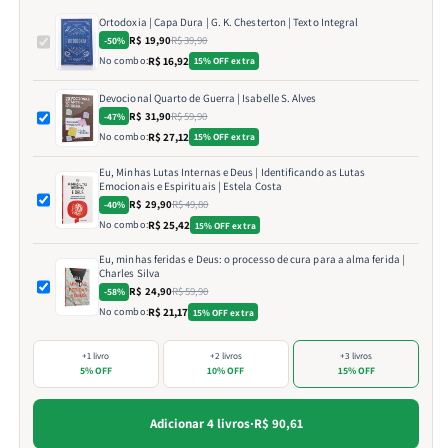
Ortodoxia | Capa Dura | G. K. Chesterton | Texto Integral
R$ 19,90
R$ 39,90
-50%
No combo:
R$ 16,92
15% OFF extra
Devocional Quarto de Guerra | Isabelle S. Alves
R$ 31,90
R$ 59,90
-47%
No combo:
R$ 27,12
15% OFF extra
Eu, Minhas Lutas Internas e Deus | Identificando as Lutas
Emocionais e Espirituais | Estela Costa
R$ 29,90
R$ 49,80
-40%
No combo:
R$ 25,42
15% OFF extra
Eu, minhas feridas e Deus: o processo de cura para a alma ferida |
Charles Silva
R$ 24,90
R$ 59,90
-58%
No combo:
R$ 21,17
15% OFF extra
+1 livro
+2 livros
+3 livros
5% OFF
10% OFF
15% OFF
Adicionar 4 livros
·
R$ 90,61