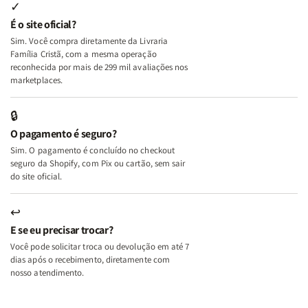
Internas
Internas
Deus
Deus
✓
e
e
É o site oficial?
Deus
Deus
Sim. Você compra diretamente da Livraria
+
+
Família Cristã, com a mesma operação
A
A
reconhecida por mais de 299 mil avaliações nos
Mulher
Mulher
marketplaces.
que
que
Edifica
Edifica
🔒
o
o
O pagamento é seguro?
Lar
Lar
Sim. O pagamento é concluído no checkout
seguro da Shopify, com Pix ou cartão, sem sair
do site oficial.
↩
E se eu precisar trocar?
Você pode solicitar troca ou devolução em até 7
dias após o recebimento, diretamente com
nosso atendimento.