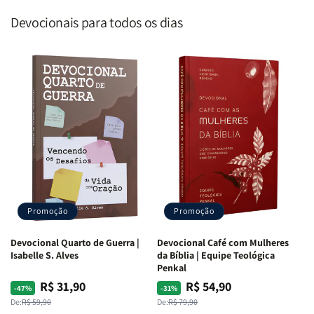
Devocionais para todos os dias
Promoção
Promoção
Devocional Quarto de Guerra |
Devocional Café com Mulheres
Isabelle S. Alves
da Bíblia | Equipe Teológica
Penkal
R$ 31,90
R$ 54,90
Preço
Preço
Preço
Preço
-47%
-31%
normal
promocional
normal
promocional
De:
R$ 59,90
De:
R$ 79,90