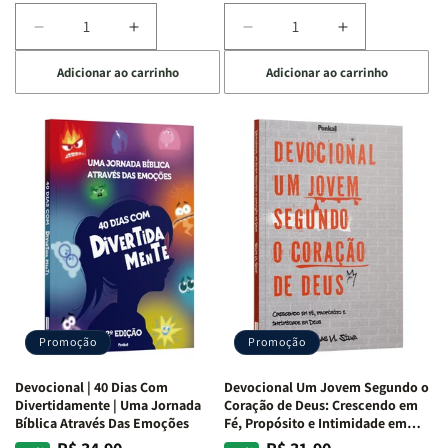
Diminuir
Aumentar
Diminuir
Aumentar
a
a
a
a
Adicionar ao carrinho
Adicionar ao carrinho
quantidade
quantidade
quantidade
quantidade
de
de
de
de
Devocional
Devocional
Devocional
Devocional
Quarto
Quarto
Café
Café
de
de
com
com
Guerra
Guerra
Mulheres
Mulheres
|
|
da
da
Isabelle
Isabelle
Bíblia
Bíblia
S.
S.
|
|
Alves
Alves
Equipe
Equipe
Teológica
Teológica
Penkal
Penkal
Promoção
Promoção
Devocional | 40 Dias Com
Devocional Um Jovem Segundo o
Divertidamente | Uma Jornada
Coração de Deus: Crescendo em
Bíblica Através Das Emoções
Fé, Propósito e Intimidade em
Deus