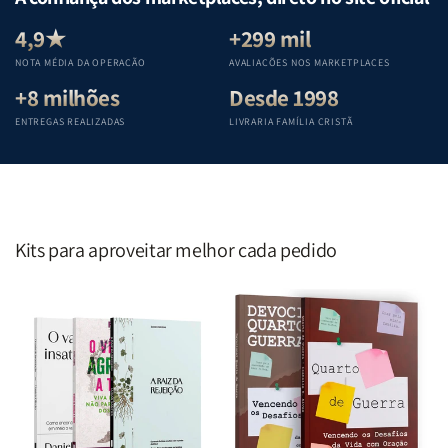
Equipe
Equipe
Equipe
Equipe
Teológica
Teológica
Teológica
Teológica
4,9★
+299 mil
Penkal
Penkal
Penkal
Penkal
NOTA MÉDIA DA OPERAÇÃO
AVALIAÇÕES NOS MARKETPLACES
+8 milhões
Desde 1998
ENTREGAS REALIZADAS
LIVRARIA FAMÍLIA CRISTÃ
Kits para aproveitar melhor cada pedido