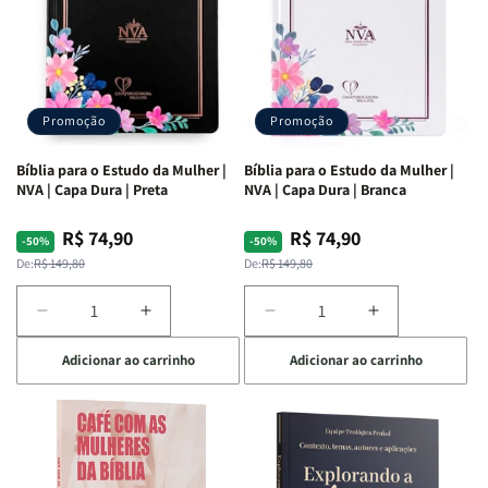
Promoção
Promoção
Bíblia para o Estudo da Mulher |
Bíblia para o Estudo da Mulher |
NVA | Capa Dura | Preta
NVA | Capa Dura | Branca
R$ 74,90
R$ 74,90
Preço
Preço
Preço
Preço
-50%
-50%
normal
promocional
normal
promocional
De:
R$ 149,80
De:
R$ 149,80
Diminuir
Aumentar
Diminuir
Aumentar
a
a
a
a
Adicionar ao carrinho
Adicionar ao carrinho
quantidade
quantidade
quantidade
quantidade
de
de
de
de
Bíblia
Bíblia
Bíblia
Bíblia
para
para
para
para
o
o
o
o
Estudo
Estudo
Estudo
Estudo