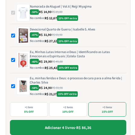
Namorada de Aluguel | Vol.6 | Reiji Miyajima
R$ 14,90
R$ 29,80
-50%
No combo:
R$ 12,67
15% OFF extra
Devocional Quarto de Guerra | Isabelle S. Alves
R$ 31,90
R$ 59,90
-47%
No combo:
R$ 27,12
15% OFF extra
Eu, Minhas Lutas Internas e Deus | Identificando as Lutas
Emocionais e Espirituais | Estela Costa
R$ 29,90
R$ 49,80
-40%
No combo:
R$ 25,42
15% OFF extra
Eu, minhas feridas e Deus: o processo de cura para a alma ferida |
Charles Silva
R$ 24,90
R$ 59,90
-58%
No combo:
R$ 21,17
15% OFF extra
+1 livro
+2 livros
+3 livros
5% OFF
10% OFF
15% OFF
Adicionar 4 livros
·
R$ 86,36