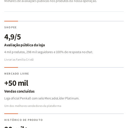
Milhares de avaliações públicas nos produtos da nossa operação.
SHOPEE
4,9/5
Avaliação pública da loja
4 mil produtos, 298 mil seguidores e 100% de resposta no chat.
Livrarias Família Cristã
MERCADO LIVRE
+50 mil
Vendas concluídas
Loja oficial Penkall com selo MercadoLíder Platinum.
Um dos melhores vendedores da plataforma
HISTÓRICO DE PRODUTO