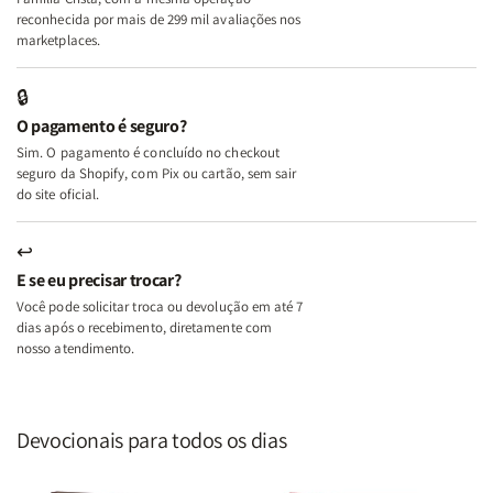
A
A
reconhecida por mais de 299 mil avaliações nos
Mulher
Mulher
marketplaces.
que
que
Edifica
Edifica
🔒
o
o
O pagamento é seguro?
Lar
Lar
Sim. O pagamento é concluído no checkout
seguro da Shopify, com Pix ou cartão, sem sair
do site oficial.
↩
E se eu precisar trocar?
Você pode solicitar troca ou devolução em até 7
dias após o recebimento, diretamente com
nosso atendimento.
Devocionais para todos os dias