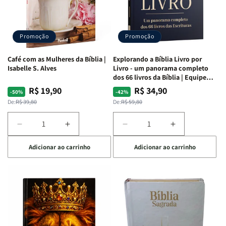
|
|
|
|
Capa
Capa
Capa
Capa
Dura
Dura
Dura
Dura
Promoção
Promoção
|
|
|
|
Preta
Preta
Branca
Branca
Café com as Mulheres da Bíblia |
Explorando a Bíblia Livro por
Isabelle S. Alves
Livro - um panorama completo
dos 66 livros da Bíblia | Equipe
teológica Penkal
R$ 19,90
R$ 34,90
Preço
Preço
Preço
Preço
-50%
-42%
normal
promocional
normal
promocional
De:
R$ 39,80
De:
R$ 59,80
Diminuir
Aumentar
Diminuir
Aumentar
a
a
a
a
Adicionar ao carrinho
Adicionar ao carrinho
quantidade
quantidade
quantidade
quantidade
de
de
de
de
Café
Café
Explorando
Explorando
com
com
a
a
as
as
Bíblia
Bíblia
Mulheres
Mulheres
Livro
Livro
da
da
por
por
Bíblia
Bíblia
Livro
Livro