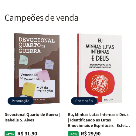
Campeões de venda
Promoção
Promoção
Devocional Quarto de Guerra |
Eu, Minhas Lutas Internas e Deus
Isabelle S. Alves
| Identificando as Lutas
Emocionais e Espirituais | Estela
Costa
R$ 31,90
R$ 29,90
Preço
Preço
Preço
Preço
-47%
-40%