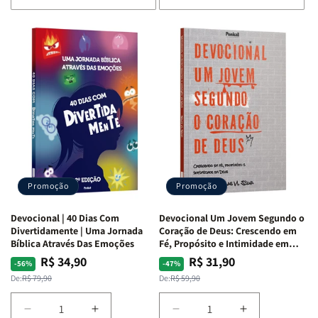
de
de
de
de
Devocional
Devocional
Devocional
Devocional
Quarto
Quarto
Café
Café
de
de
com
com
Guerra
Guerra
Mulheres
Mulheres
|
|
da
da
Isabelle
Isabelle
Bíblia
Bíblia
S.
S.
|
|
Alves
Alves
Equipe
Equipe
Teológica
Teológica
Penkal
Penkal
Promoção
Promoção
Devocional | 40 Dias Com
Devocional Um Jovem Segundo o
Divertidamente | Uma Jornada
Coração de Deus: Crescendo em
Bíblica Através Das Emoções
Fé, Propósito e Intimidade em
Deus
R$ 34,90
R$ 31,90
Preço
Preço
Preço
Preço
-56%
-47%
normal
promocional
normal
promocional
De:
R$ 79,90
De:
R$ 59,90
Diminuir
Aumentar
Diminuir
Aumentar