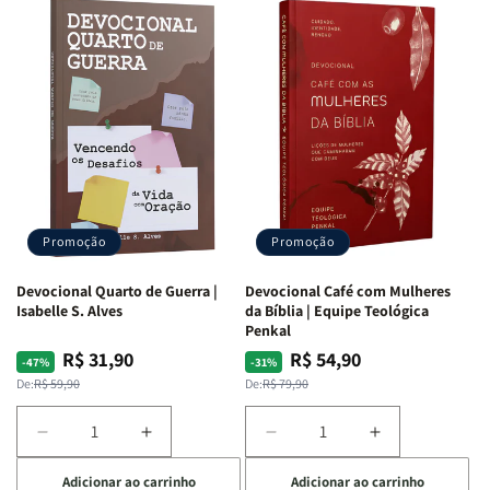
Promoção
Promoção
Devocional Quarto de Guerra |
Devocional Café com Mulheres
Isabelle S. Alves
da Bíblia | Equipe Teológica
Penkal
R$ 31,90
R$ 54,90
Preço
Preço
Preço
Preço
-47%
-31%
normal
promocional
normal
promocional
De:
R$ 59,90
De:
R$ 79,90
Diminuir
Aumentar
Diminuir
Aumentar
a
a
a
a
Adicionar ao carrinho
Adicionar ao carrinho
quantidade
quantidade
quantidade
quantidade