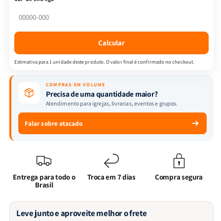
Vol.6
Vol.6
|
|
Reiji
Reiji
Miyajima
Miyajima
Calcular
Estimativa para 1 unidade deste produto. O valor final é confirmado no checkout.
COMPRAS EM VOLUME
Precisa de uma quantidade maior?
Atendimento para igrejas, livrarias, eventos e grupos.
Falar sobre atacado
Entrega para todo o
Troca em 7 dias
Compra segura
Brasil
Leve junto e aproveite melhor o frete