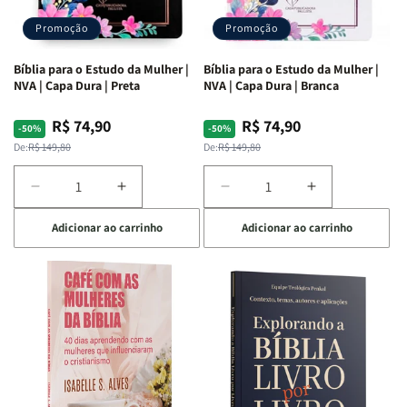
Promoção
Promoção
Bíblia para o Estudo da Mulher |
Bíblia para o Estudo da Mulher |
NVA | Capa Dura | Preta
NVA | Capa Dura | Branca
R$ 74,90
R$ 74,90
Preço
Preço
Preço
Preço
-50%
-50%
normal
promocional
normal
promocional
De:
R$ 149,80
De:
R$ 149,80
Diminuir
Aumentar
Diminuir
Aumentar
a
a
a
a
Adicionar ao carrinho
Adicionar ao carrinho
quantidade
quantidade
quantidade
quantidade
de
de
de
de
Bíblia
Bíblia
Bíblia
Bíblia
para
para
para
para
o
o
o
o
Estudo
Estudo
Estudo
Estudo
da
da
da
da
Mulher
Mulher
Mulher
Mulher
|
|
|
|
NVA
NVA
NVA
NVA