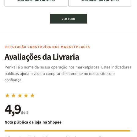
quantidade
quantidade
quantidade
quantidade
de
de
de
de
Jogo
Jogo
Jogo
Jogo
VER TUDO
Bíblico
Bíblico
da
da
de
de
memória
memória
Cartas
Cartas
|
|
|
|
Arca
Arca
Famílias
Famílias
de
de
REPUTAÇÃO CONSTRUÍDA NOS MARKETPLACES
da
da
Noé
Noé
Avaliações da Livraria
Bíblia
Bíblia
-
-
Penkal é o nome da nossa operação nos marketplaces. Estes indicadores
Penkal
Penkal
públicos ajudam você a comprar diretamente no nosso site com
confiança.
★★★★★
4,9
de 5
Nota pública da loja na Shopee