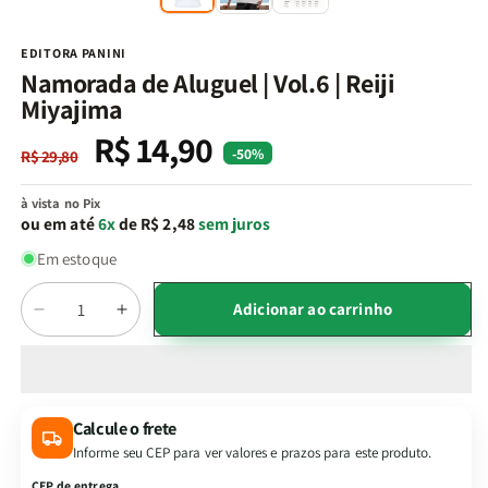
na
n
janela
j
modal
m
EDITORA PANINI
Namorada de Aluguel | Vol.6 | Reiji
Miyajima
R$ 14,90
Preço
Preço
-50%
R$ 29,80
normal
promocional
à vista no Pix
ou em até
6x
de R$ 2,48
sem juros
Em estoque
Quantidade
Adicionar ao carrinho
Diminuir
Aumentar
a
a
quantidade
quantidade
de
de
Namorada
Namorada
Calcule o frete
de
de
Informe seu CEP para ver valores e prazos para este produto.
Aluguel
Aluguel
|
|
CEP de entrega