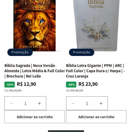
Mulheres
Mulheres
Livro
Livro
da
da
por
por
Bíblia
Bíblia
Livro
Livro
|
|
-
-
Isabelle
Isabelle
um
um
S.
S.
panorama
panorama
Alves
Alves
completo
completo
dos
dos
Promoção
Promoção
66
66
livros
livros
Bíblia Sagrada | Nova Versão
Bíblia Letra Gigante | PPM | ARC |
da
da
Almeida | Letra Média & Full Color
Full Color | Capa Dura c/ Harpa | -
Bíblia
Bíblia
| Brochura | Rei Leão
Cruz Laranja
|
|
R$ 12,90
R$ 23,90
Preço
Preço
Preço
Preço
-50%
-48%
Equipe
Equipe
normal
promocional
normal
promocional
De:
R$ 25,80
De:
R$ 45,90
teológica
teológica
Penkal
Penkal
Diminuir
Aumentar
Diminuir
Aumentar
a
a
a
a
Adicionar ao carrinho
Adicionar ao carrinho
quantidade
quantidade
quantidade
quantidade
de
de
de
de
Bíblia
Bíblia
Bíblia
Bíblia