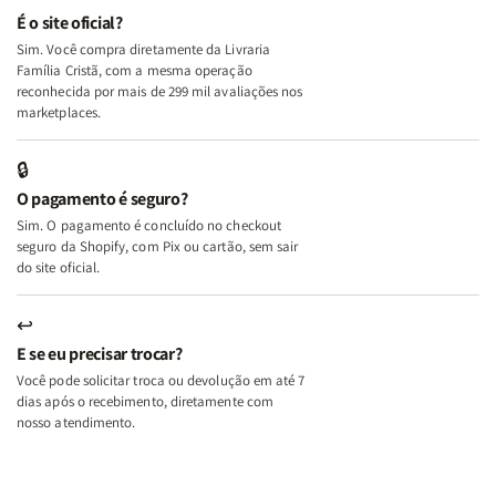
e
e
É o site oficial?
Deus
Deus
Sim. Você compra diretamente da Livraria
+
+
Família Cristã, com a mesma operação
A
A
reconhecida por mais de 299 mil avaliações nos
Mulher
Mulher
marketplaces.
que
que
Edifica
Edifica
🔒
o
o
O pagamento é seguro?
Lar
Lar
Sim. O pagamento é concluído no checkout
seguro da Shopify, com Pix ou cartão, sem sair
do site oficial.
↩
E se eu precisar trocar?
Você pode solicitar troca ou devolução em até 7
dias após o recebimento, diretamente com
nosso atendimento.