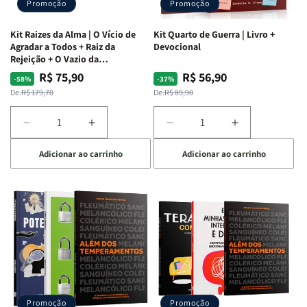
Promoção
Promoção
Kit Raizes da Alma | O Vício de
Kit Quarto de Guerra | Livro +
Agradar a Todos + Raiz da
Devocional
Rejeição + O Vazio da
Insatisfação.
R$ 75,90
R$ 56,90
Preço
Preço
Preço
Preço
-58%
-37%
normal
promocional
normal
promocional
De:
R$ 179,70
De:
R$ 89,90
Diminuir
Aumentar
Diminuir
Aumentar
a
a
a
a
Adicionar ao carrinho
Adicionar ao carrinho
quantidade
quantidade
quantidade
quantidade
de
de
de
de
Kit
Kit
Kit
Kit
Raizes
Raizes
Quarto
Quarto
da
da
de
de
Alma
Alma
Guerra
Guerra
|
|
|
|
O
O
Livro
Livro
Vício
Vício
+
+
de
de
Devocional
Devocional
Agradar
Agradar
Promoção
Promoção