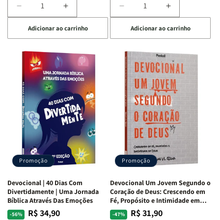
Diminuir
Aumentar
Diminuir
Aumentar
a
a
a
a
Adicionar ao carrinho
Adicionar ao carrinho
quantidade
quantidade
quantidade
quantidade
de
de
de
de
Devocional
Devocional
Devocional
Devocional
Quarto
Quarto
Café
Café
de
de
com
com
Guerra
Guerra
Mulheres
Mulheres
|
|
da
da
Isabelle
Isabelle
Bíblia
Bíblia
S.
S.
|
|
Alves
Alves
Equipe
Equipe
Teológica
Teológica
Penkal
Penkal
Promoção
Promoção
Devocional | 40 Dias Com
Devocional Um Jovem Segundo o
Divertidamente | Uma Jornada
Coração de Deus: Crescendo em
Bíblica Através Das Emoções
Fé, Propósito e Intimidade em
Deus
R$ 34,90
R$ 31,90
Preço
Preço
Preço
Preço
-56%
-47%