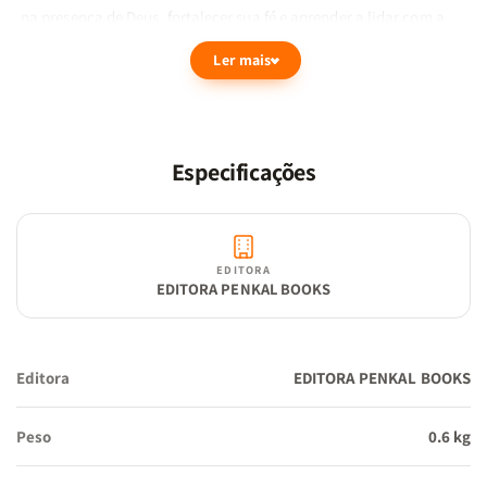
na presença de Deus, fortalecer sua fé e aprender a lidar com a
ansiedade à luz da Palavra.
Ler mais
O que você encontra neste kit?
Jogo Bíblico
Quem Disse?
: Um jogo interativo e desafiador
Especificações
que ensina e testa seu conhecimento das Escrituras. Ideal para
grupos de estudo, células e momentos em família, tornando o
aprendizado bíblico mais envolvente e edificante.
EDITORA
EDITORA PENKAL BOOKS
Livro
Eu, Minha Ansiedade e Deus
– Abner Bueno
: A
ansiedade pode parecer incontrolável, mas Deus oferece uma
Editora
EDITORA PENKAL BOOKS
paz que excede todo entendimento. Neste livro, Abner Bueno
compartilha ensinamentos bíblicos e práticos para vencer a
Peso
0.6 kg
ansiedade e aprender a descansar no cuidado de Deus.
Por que adquirir este kit?