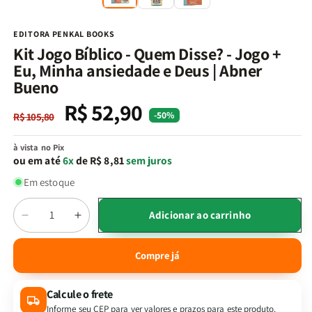
na
n
janela
j
modal
m
EDITORA PENKAL BOOKS
Kit Jogo Bíblico - Quem Disse? - Jogo +
Eu, Minha ansiedade e Deus | Abner
Bueno
R$ 52,90
Preço
Preço
-50%
R$ 105,80
normal
promocional
à vista no Pix
ou em até
6x
de R$ 8,81
sem juros
Em estoque
Quantidade
Adicionar ao carrinho
Diminuir
Aumentar
a
a
quantidade
quantidade
Compre já
de
de
Kit
Kit
Calcule o frete
Jogo
Jogo
Bíblico
Bíblico
Informe seu CEP para ver valores e prazos para este produto.