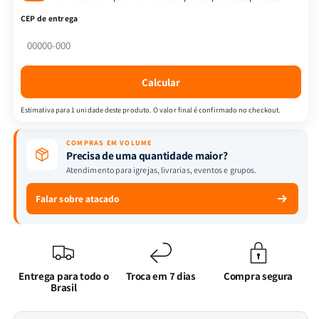
-
-
CEP de entrega
Quem
Quem
Disse?
Disse?
-
-
Jogo
Jogo
Calcular
+
+
Eu,
Eu,
Estimativa para 1 unidade deste produto. O valor final é confirmado no checkout.
Minha
Minha
ansiedade
ansiedade
COMPRAS EM VOLUME
e
e
Precisa de uma quantidade maior?
Deus
Deus
Atendimento para igrejas, livrarias, eventos e grupos.
|
|
Abner
Abner
Falar sobre atacado
Bueno
Bueno
Entrega para todo o
Troca em 7 dias
Compra segura
Brasil