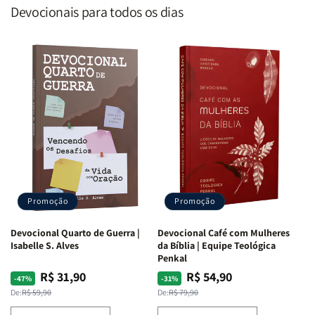
Devocionais para todos os dias
Promoção
Promoção
Devocional Quarto de Guerra |
Devocional Café com Mulheres
Isabelle S. Alves
da Bíblia | Equipe Teológica
Penkal
R$ 31,90
R$ 54,90
Preço
Preço
Preço
Preço
-47%
-31%
normal
promocional
normal
promocional
De:
R$ 59,90
De:
R$ 79,90