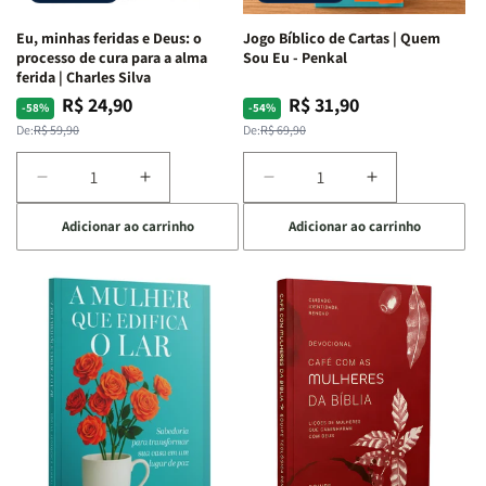
Espirituais
Espirituais
Eu, minhas feridas e Deus: o
Jogo Bíblico de Cartas | Quem
|
|
processo de cura para a alma
Sou Eu - Penkal
Estela
Estela
ferida | Charles Silva
Costa
Costa
R$ 24,90
R$ 31,90
Preço
Preço
Preço
Preço
-58%
-54%
normal
promocional
normal
promocional
De:
R$ 59,90
De:
R$ 69,90
Diminuir
Aumentar
Diminuir
Aumentar
a
a
a
a
Adicionar ao carrinho
Adicionar ao carrinho
quantidade
quantidade
quantidade
quantidade
de
de
de
de
Eu,
Eu,
Jogo
Jogo
minhas
minhas
Bíblico
Bíblico
feridas
feridas
de
de
e
e
Cartas
Cartas
Deus:
Deus:
|
|
o
o
Quem
Quem
processo
processo
Sou
Sou
de
de
Eu
Eu
cura
cura
-
-
para
para
Penkal
Penkal