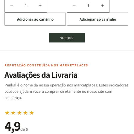
Diminuir
Aumentar
Diminuir
Aumentar
a
a
a
a
Adicionar ao carrinho
Adicionar ao carrinho
quantidade
quantidade
quantidade
quantidade
de
de
de
de
Jogo
Jogo
Jogo
Jogo
VER TUDO
Bíblico
Bíblico
da
da
de
de
memória
memória
Cartas
Cartas
|
|
|
|
Arca
Arca
Famílias
Famílias
de
de
REPUTAÇÃO CONSTRUÍDA NOS MARKETPLACES
da
da
Noé
Noé
Avaliações da Livraria
Bíblia
Bíblia
-
-
Penkal é o nome da nossa operação nos marketplaces. Estes indicadores
Penkal
Penkal
públicos ajudam você a comprar diretamente no nosso site com
confiança.
★★★★★
4,9
de 5