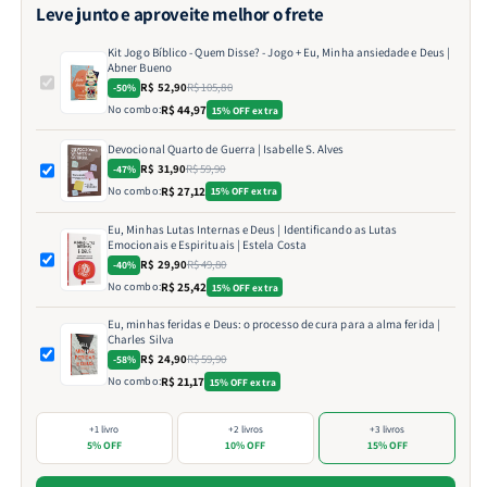
Leve junto e aproveite melhor o frete
Kit Jogo Bíblico - Quem Disse? - Jogo + Eu, Minha ansiedade e Deus |
Abner Bueno
R$ 52,90
R$ 105,80
-50%
No combo:
R$ 44,97
15% OFF extra
Devocional Quarto de Guerra | Isabelle S. Alves
R$ 31,90
R$ 59,90
-47%
No combo:
R$ 27,12
15% OFF extra
Eu, Minhas Lutas Internas e Deus | Identificando as Lutas
Emocionais e Espirituais | Estela Costa
R$ 29,90
R$ 49,80
-40%
No combo:
R$ 25,42
15% OFF extra
Eu, minhas feridas e Deus: o processo de cura para a alma ferida |
Charles Silva
R$ 24,90
R$ 59,90
-58%
No combo:
R$ 21,17
15% OFF extra
+1 livro
+2 livros
+3 livros
5% OFF
10% OFF
15% OFF