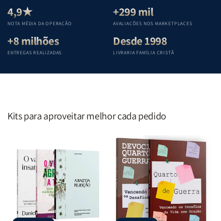
Teológica
Teológica
Teológica
Teológica
4,9★
+299 mil
Penkal
Penkal
Penkal
Penkal
NOTA MÉDIA DA OPERAÇÃO
AVALIAÇÕES NOS MARKETPLACES
+8 milhões
Desde 1998
ENTREGAS REALIZADAS
LIVRARIA FAMÍLIA CRISTÃ
Kits para aproveitar melhor cada pedido