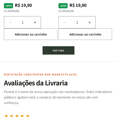
R$ 19,90
R$ 19,90
Preço
Preço
Preço
Preço
-67%
-67%
normal
promocional
normal
promocional
De:
R$ 59,90
De:
R$ 59,90
Diminuir
Aumentar
Diminuir
Aumentar
a
a
a
a
Adicionar ao carrinho
Adicionar ao carrinho
quantidade
quantidade
quantidade
quantidade
de
de
de
de
Jogo
Jogo
Jogo
Jogo
VER TUDO
Bíblico
Bíblico
da
da
de
de
memória
memória
Cartas
Cartas
|
|
|
|
Arca
Arca
Famílias
Famílias
de
de
REPUTAÇÃO CONSTRUÍDA NOS MARKETPLACES
da
da
Noé
Noé
Avaliações da Livraria
Bíblia
Bíblia
-
-
Penkal é o nome da nossa operação nos marketplaces. Estes indicadores
Penkal
Penkal
públicos ajudam você a comprar diretamente no nosso site com
confiança.
★★★★★