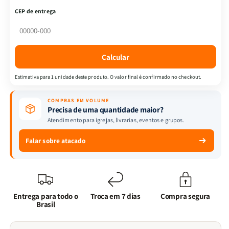
|
|
CEP de entrega
Almeida
Almeida
Revista
Revista
e
e
Corrigida
Corrigida
Calcular
|
|
Edição
Edição
Estimativa para 1 unidade deste produto. O valor final é confirmado no checkout.
Ampliada
Ampliada
|
|
COMPRAS EM VOLUME
Full
Full
Precisa de uma quantidade maior?
Color
Color
Atendimento para igrejas, livrarias, eventos e grupos.
|
|
Capa
Capa
Falar sobre atacado
Dura
Dura
|
|
Azul
Azul
Entrega para todo o
Troca em 7 dias
Compra segura
Brasil