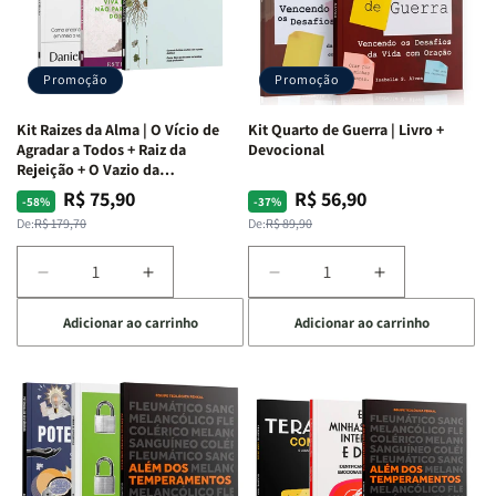
Promoção
Promoção
Kit Raizes da Alma | O Vício de
Kit Quarto de Guerra | Livro +
Agradar a Todos + Raiz da
Devocional
Rejeição + O Vazio da
Insatisfação.
R$ 75,90
R$ 56,90
Preço
Preço
Preço
Preço
-58%
-37%
normal
promocional
normal
promocional
De:
R$ 179,70
De:
R$ 89,90
Diminuir
Aumentar
Diminuir
Aumentar
a
a
a
a
Adicionar ao carrinho
Adicionar ao carrinho
quantidade
quantidade
quantidade
quantidade
de
de
de
de
Kit
Kit
Kit
Kit
Raizes
Raizes
Quarto
Quarto
da
da
de
de
Alma
Alma
Guerra
Guerra
|
|
|
|
O
O
Livro
Livro