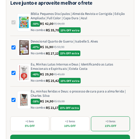
Leve junto e aproveite melhor o frete
Bíblia Pequenos Discípulos | Almeida Revista e Corrigida | Edição
Ampliada | Full Color | Capa Dura | Azul
R$ 42,00
R$ 84,00
-50%
No combo:
R$ 35,70
15% OFF extra
Devocional Quarto de Guerra | Isabelle S. Alves
R$ 31,90
R$ 59,90
-47%
No combo:
R$ 27,12
15% OFF extra
Eu, Minhas Lutas Internas e Deus | Identificando as Lutas
Emocionais e Espirituais | Estela Costa
R$ 29,90
R$ 49,80
-40%
No combo:
R$ 25,42
15% OFF extra
Eu, minhas feridas e Deus: o processo de cura para a alma ferida |
Charles Silva
R$ 24,90
R$ 59,90
-58%
No combo:
R$ 21,17
15% OFF extra
+1 livro
+2 livros
+3 livros
5% OFF
10% OFF
15% OFF