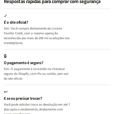
Respostas rápidas para comprar com segurança
Minhas
Minhas
Mulher
Mulher
Lutas
Lutas
Segundo
Segundo
Internas
Internas
Deus
Deus
✓
e
e
É o site oficial?
Deus
Deus
Sim. Você compra diretamente da Livraria
+
+
Família Cristã, com a mesma operação
A
A
reconhecida por mais de 299 mil avaliações nos
Mulher
Mulher
marketplaces.
que
que
Edifica
Edifica
🔒
o
o
O pagamento é seguro?
Lar
Lar
Sim. O pagamento é concluído no checkout
seguro da Shopify, com Pix ou cartão, sem sair
do site oficial.
↩
E se eu precisar trocar?
Você pode solicitar troca ou devolução em até 7
dias após o recebimento, diretamente com