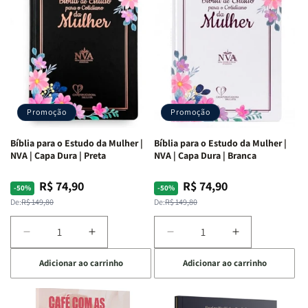
Ribeiro
Ribeiro
Promoção
Promoção
Bíblia para o Estudo da Mulher |
Bíblia para o Estudo da Mulher |
NVA | Capa Dura | Preta
NVA | Capa Dura | Branca
R$ 74,90
R$ 74,90
Preço
Preço
Preço
Preço
-50%
-50%
normal
promocional
normal
promocional
De:
R$ 149,80
De:
R$ 149,80
Diminuir
Aumentar
Diminuir
Aumentar
a
a
a
a
Adicionar ao carrinho
Adicionar ao carrinho
quantidade
quantidade
quantidade
quantidade
de
de
de
de
Bíblia
Bíblia
Bíblia
Bíblia