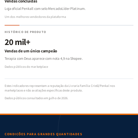
Vendas concluídas
Loja oficial Penkall com selo MercadoLíder Platinum.
Um dos melhores vendedores da plataforma
HISTÓRICO DE PRODUTO
20 mil+
Vendas de um único campeão
Terapia com Deus aparece com nota 4,9 na Shopee.
Dados públicos do marketplace
Estes indicadores representam a reputação da Livraria Família Cristã/Penkal nos
marketplaces e não avaliações específicas deste produto.
Dados públicos consultados em julho de 2026.
CONDIÇÕES PARA GRANDES QUANTIDADES