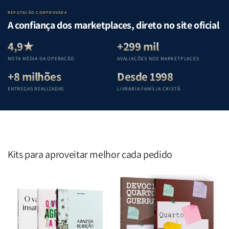
Lar
Lar
Bíblia
Bíblia
REPUTAÇÃO COMPROVADA
|
|
|
|
A confiança dos marketplaces, direto no site oficial
Equipe
Equipe
Equipe
Equipe
Teológica
Teológica
Teológica
Teológica
4,9★
+299 mil
Penkal
Penkal
Penkal
Penkal
NOTA MÉDIA DA OPERAÇÃO
AVALIAÇÕES NOS MARKETPLACES
+8 milhões
Desde 1998
ENTREGAS REALIZADAS
LIVRARIA FAMÍLIA CRISTÃ
Kits para aproveitar melhor cada pedido