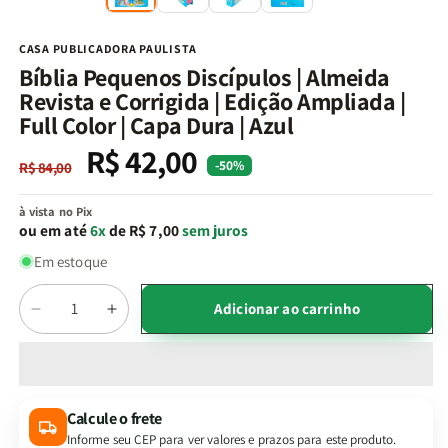
na
n
janela
j
modal
m
CASA PUBLICADORA PAULISTA
Bíblia Pequenos Discípulos | Almeida
Revista e Corrigida | Edição Ampliada |
Full Color | Capa Dura | Azul
R$ 42,00
Preço
Preço
-50%
R$ 84,00
normal
promocional
à vista no Pix
ou em até
6x
de R$ 7,00
sem juros
Em estoque
Quantidade
Adicionar ao carrinho
Diminuir
Aumentar
a
a
quantidade
quantidade
de
de
Bíblia
Bíblia
Calcule o frete
Pequenos
Pequenos
Informe seu CEP para ver valores e prazos para este produto.
Discípulos
Discípulos