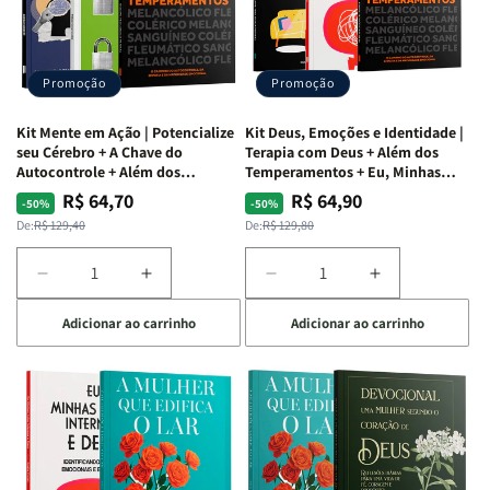
O
O
Livro
Livro
Vício
Vício
+
+
de
de
Devocional
Devocional
Agradar
Agradar
Promoção
Promoção
a
a
Todos
Todos
Kit Mente em Ação | Potencialize
Kit Deus, Emoções e Identidade |
+
+
seu Cérebro + A Chave do
Terapia com Deus + Além dos
Raiz
Raiz
Autocontrole + Além dos
Temperamentos + Eu, Minhas
Temperamentos
Feridas e Deus
da
da
R$ 64,70
R$ 64,90
Preço
Preço
Preço
Preço
-50%
-50%
Rejeição
Rejeição
normal
promocional
normal
promocional
De:
R$ 129,40
De:
R$ 129,80
+
+
O
O
Diminuir
Aumentar
Diminuir
Aumentar
Vazio
Vazio
a
a
a
a
da
da
Adicionar ao carrinho
Adicionar ao carrinho
quantidade
quantidade
quantidade
quantidade
Insatisfação.
Insatisfação.
de
de
de
de
Kit
Kit
Kit
Kit
Mente
Mente
Deus,
Deus,
em
em
Emoções
Emoções
Ação
Ação
e
e
|
|
Identidade
Identidade
Potencialize
Potencialize
|
|