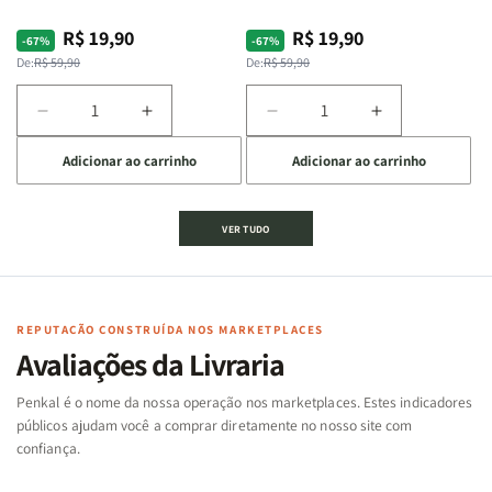
R$ 19,90
R$ 19,90
Preço
Preço
Preço
Preço
-67%
-67%
normal
promocional
normal
promocional
De:
R$ 59,90
De:
R$ 59,90
Diminuir
Aumentar
Diminuir
Aumentar
a
a
a
a
Adicionar ao carrinho
Adicionar ao carrinho
quantidade
quantidade
quantidade
quantidade
de
de
de
de
Jogo
Jogo
Jogo
Jogo
VER TUDO
Bíblico
Bíblico
da
da
de
de
memória
memória
Cartas
Cartas
|
|
|
|
Arca
Arca
Famílias
Famílias
de
de
REPUTAÇÃO CONSTRUÍDA NOS MARKETPLACES
da
da
Noé
Noé
Avaliações da Livraria
Bíblia
Bíblia
-
-
Penkal é o nome da nossa operação nos marketplaces. Estes indicadores
Penkal
Penkal
públicos ajudam você a comprar diretamente no nosso site com
confiança.