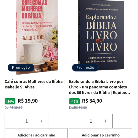
para
para
para
para
o
o
o
o
Estudo
Estudo
Estudo
Estudo
da
da
da
da
Mulher
Mulher
Mulher
Mulher
|
|
|
|
NVA
NVA
NVA
NVA
|
|
|
|
Capa
Capa
Capa
Capa
Dura
Dura
Dura
Dura
Promoção
Promoção
|
|
|
|
Preta
Preta
Branca
Branca
Café com as Mulheres da Bíblia |
Explorando a Bíblia Livro por
Isabelle S. Alves
Livro - um panorama completo
dos 66 livros da Bíblia | Equipe
teológica Penkal
R$ 19,90
R$ 34,90
Preço
Preço
Preço
Preço
-50%
-42%
normal
promocional
normal
promocional
De:
R$ 39,80
De:
R$ 59,80
Diminuir
Aumentar
Diminuir
Aumentar
a
a
a
a
Adicionar ao carrinho
Adicionar ao carrinho
quantidade
quantidade
quantidade
quantidade