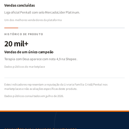
Vendas concluídas
Loja oficial Penkall com selo MercadoLíder Platinum.
Um dos melhores vendedores da plataforma
HISTÓRICO DE PRODUTO
20 mil+
Vendas de um único campeão
Terapia com Deus aparece com nota 4,9 na Shopee.
Dados públicos do marketplace
Estes indicadores representam a reputação da Livraria Família Cristã/Penkal nos
marketplaces e não avaliações específicas deste produto.
Dados públicos consultados em julho de 2026.