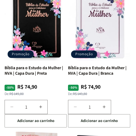
Adriel
Adriel
Ribeiro
Ribeiro
Promoção
Promoção
Bíblia para o Estudo da Mulher |
Bíblia para o Estudo da Mulher |
NVA | Capa Dura | Preta
NVA | Capa Dura | Branca
R$ 74,90
R$ 74,90
Preço
Preço
Preço
Preço
-50%
-50%
normal
promocional
normal
promocional
De:
R$ 149,80
De:
R$ 149,80
Diminuir
Aumentar
Diminuir
Aumentar
a
a
a
a
Adicionar ao carrinho
Adicionar ao carrinho
quantidade
quantidade
quantidade
quantidade
de
de
de
de
Bíblia
Bíblia
Bíblia
Bíblia