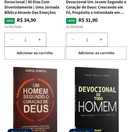
Devocional | 40 Dias Com
Devocional Um Jovem Segundo o
Divertidamente | Uma Jornada
Coração de Deus: Crescendo em
Bíblica Através Das Emoções
Fé, Propósito e Intimidade em
Deus
R$ 34,90
R$ 31,90
Preço
Preço
Preço
Preço
-56%
-47%
normal
promocional
normal
promocional
De:
R$ 79,90
De:
R$ 59,90
Diminuir
Aumentar
Diminuir
Aumentar
a
a
a
a
Adicionar ao carrinho
Adicionar ao carrinho
quantidade
quantidade
quantidade
quantidade
de
de
de
de
Devocional
Devocional
Devocional
Devocional
|
|
Um
Um
40
40
Jovem
Jovem
Dias
Dias
Segundo
Segundo
Com
Com
o
o
Divertidamente
Divertidamente
Coração
Coração
|
|
de
de
Uma
Uma
Deus:
Deus:
Jornada
Jornada
Crescendo
Crescendo
Bíblica
Bíblica
em
em
Através
Através
Fé,
Fé,