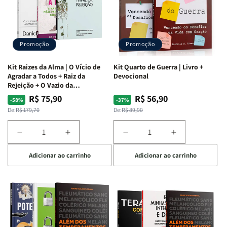
Promoção
Promoção
Kit Raizes da Alma | O Vício de
Kit Quarto de Guerra | Livro +
Agradar a Todos + Raiz da
Devocional
Rejeição + O Vazio da
Insatisfação.
R$ 75,90
R$ 56,90
Preço
Preço
Preço
Preço
-58%
-37%
normal
promocional
normal
promocional
De:
R$ 179,70
De:
R$ 89,90
Diminuir
Aumentar
Diminuir
Aumentar
a
a
a
a
Adicionar ao carrinho
Adicionar ao carrinho
quantidade
quantidade
quantidade
quantidade
de
de
de
de
Kit
Kit
Kit
Kit
Raizes
Raizes
Quarto
Quarto
da
da
de
de
Alma
Alma
Guerra
Guerra
|
|
|
|