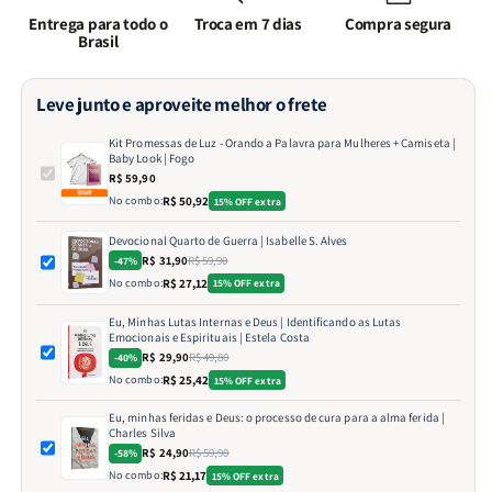
Entrega para todo o
Troca em 7 dias
Compra segura
Brasil
Leve junto e aproveite melhor o frete
Kit Promessas de Luz - Orando a Palavra para Mulheres + Camiseta |
Baby Look | Fogo
R$ 59,90
No combo:
R$ 50,92
15% OFF extra
Devocional Quarto de Guerra | Isabelle S. Alves
R$ 31,90
R$ 59,90
-47%
No combo:
R$ 27,12
15% OFF extra
Eu, Minhas Lutas Internas e Deus | Identificando as Lutas
Emocionais e Espirituais | Estela Costa
R$ 29,90
R$ 49,80
-40%
No combo:
R$ 25,42
15% OFF extra
Eu, minhas feridas e Deus: o processo de cura para a alma ferida |
Charles Silva
R$ 24,90
R$ 59,90
-58%
No combo:
R$ 21,17
15% OFF extra