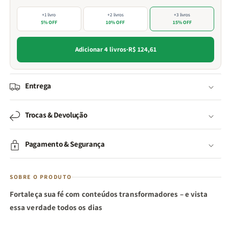
+1 livro
+2 livros
+3 livros
5% OFF
10% OFF
15% OFF
Adicionar 4 livros
·
R$ 124,61
Entrega
Trocas & Devolução
Pagamento & Segurança
SOBRE O PRODUTO
Fortaleça sua fé com conteúdos transformadores – e vista
essa verdade todos os dias