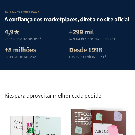
o
o
da
da
Lar
Lar
Bíblia
Bíblia
REPUTAÇÃO COMPROVADA
|
|
|
|
A confiança dos marketplaces, direto no site oficial
Equipe
Equipe
Equipe
Equipe
Teológica
Teológica
Teológica
Teológica
4,9★
+299 mil
Penkal
Penkal
Penkal
Penkal
NOTA MÉDIA DA OPERAÇÃO
AVALIAÇÕES NOS MARKETPLACES
+8 milhões
Desde 1998
ENTREGAS REALIZADAS
LIVRARIA FAMÍLIA CRISTÃ
Kits para aproveitar melhor cada pedido