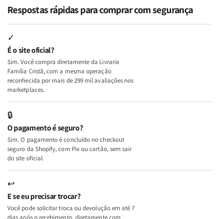
Eu,
Eu,
uma
uma
Respostas rápidas para comprar com segurança
Minhas
Minhas
Mulher
Mulher
Lutas
Lutas
Segundo
Segundo
Internas
Internas
Deus
Deus
✓
e
e
É o site oficial?
Deus
Deus
Sim. Você compra diretamente da Livraria
+
+
Família Cristã, com a mesma operação
A
A
reconhecida por mais de 299 mil avaliações nos
Mulher
Mulher
marketplaces.
que
que
Edifica
Edifica
🔒
o
o
O pagamento é seguro?
Lar
Lar
Sim. O pagamento é concluído no checkout
seguro da Shopify, com Pix ou cartão, sem sair
do site oficial.
↩
E se eu precisar trocar?
Você pode solicitar troca ou devolução em até 7
dias após o recebimento, diretamente com