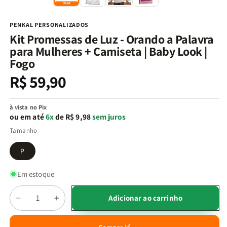
na
n
janela
j
modal
m
PENKAL PERSONALIZADOS
Kit Promessas de Luz - Orando a Palavra
para Mulheres + Camiseta | Baby Look |
Fogo
R$ 59,90
Preço
normal
à vista no Pix
ou em até
6x
de R$ 9,98
sem juros
Tamanho
P
Em estoque
Quantidade
Adicionar ao carrinho
Diminuir
Aumentar
a
a
quantidade
quantidade