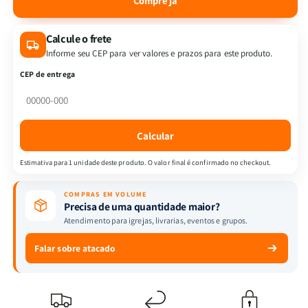
Compre já
de
de
Kit
Kit
Calcule o frete
Promessas
Promessas
de
de
Informe seu CEP para ver valores e prazos para este produto.
Luz
Luz
CEP de entrega
-
-
Orando
Orando
a
a
Palavra
Palavra
Calcular
para
para
Mulheres
Mulheres
Estimativa para 1 unidade deste produto. O valor final é confirmado no checkout.
+
+
Camiseta
Camiseta
COMPRAS EM VOLUME
|
|
Precisa de uma quantidade maior?
Baby
Baby
Atendimento para igrejas, livrarias, eventos e grupos.
Look
Look
|
|
Falar sobre atacado
Fogo
Fogo