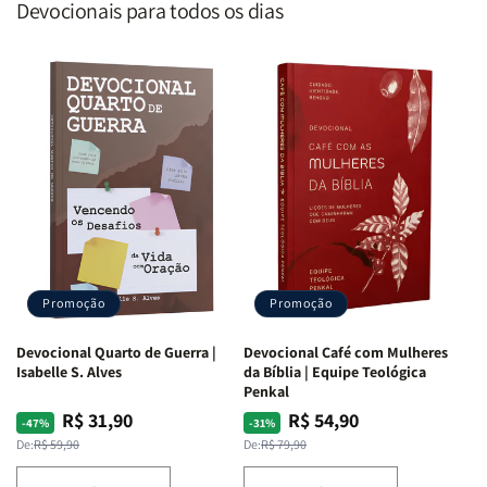
Devocionais para todos os dias
Promoção
Promoção
Devocional Quarto de Guerra |
Devocional Café com Mulheres
Isabelle S. Alves
da Bíblia | Equipe Teológica
Penkal
R$ 31,90
R$ 54,90
Preço
Preço
Preço
Preço
-47%
-31%
normal
promocional
normal
promocional
De:
R$ 59,90
De:
R$ 79,90