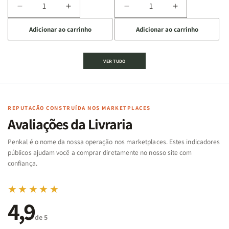
Diminuir
Aumentar
Diminuir
Aumentar
a
a
a
a
Adicionar ao carrinho
Adicionar ao carrinho
quantidade
quantidade
quantidade
quantidade
de
de
de
de
Jogo
Jogo
Jogo
Jogo
VER TUDO
Bíblico
Bíblico
da
da
de
de
memória
memória
Cartas
Cartas
|
|
|
|
Arca
Arca
Famílias
Famílias
de
de
REPUTAÇÃO CONSTRUÍDA NOS MARKETPLACES
da
da
Noé
Noé
Avaliações da Livraria
Bíblia
Bíblia
-
-
Penkal é o nome da nossa operação nos marketplaces. Estes indicadores
Penkal
Penkal
públicos ajudam você a comprar diretamente no nosso site com
confiança.
★★★★★
4,9
de 5