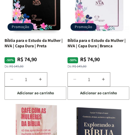
Promoção
Promoção
Bíblia para o Estudo da Mulher |
Bíblia para o Estudo da Mulher |
NVA | Capa Dura | Preta
NVA | Capa Dura | Branca
R$ 74,90
R$ 74,90
Preço
Preço
Preço
Preço
-50%
-50%
normal
promocional
normal
promocional
De:
R$ 149,80
De:
R$ 149,80
Diminuir
Aumentar
Diminuir
Aumentar
a
a
a
a
Adicionar ao carrinho
Adicionar ao carrinho
quantidade
quantidade
quantidade
quantidade
de
de
de
de
Bíblia
Bíblia
Bíblia
Bíblia
para
para
para
para
o
o
o
o
Estudo
Estudo
Estudo
Estudo
da
da
da
da