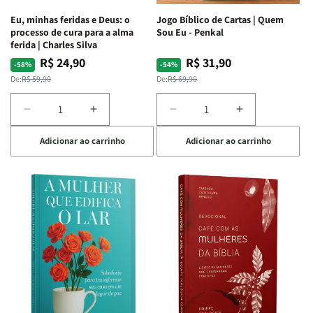
Espirituais
Espirituais
Eu, minhas feridas e Deus: o
Jogo Bíblico de Cartas | Quem
|
|
processo de cura para a alma
Sou Eu - Penkal
Estela
Estela
ferida | Charles Silva
Costa
Costa
R$ 24,90
R$ 31,90
Preço
Preço
Preço
Preço
-58%
-54%
normal
promocional
normal
promocional
De:
R$ 59,90
De:
R$ 69,90
Diminuir
Aumentar
Diminuir
Aumentar
a
a
a
a
Adicionar ao carrinho
Adicionar ao carrinho
quantidade
quantidade
quantidade
quantidade
de
de
de
de
Eu,
Eu,
Jogo
Jogo
minhas
minhas
Bíblico
Bíblico
feridas
feridas
de
de
e
e
Cartas
Cartas
Deus:
Deus:
|
|
o
o
Quem
Quem
processo
processo
Sou
Sou
de
de
Eu
Eu
cura
cura
-
-
para
para
Penkal
Penkal