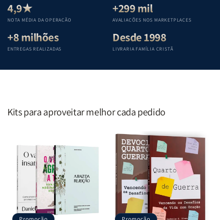
Teológica
Teológica
Teológica
Teológica
4,9★
+299 mil
Penkal
Penkal
Penkal
Penkal
NOTA MÉDIA DA OPERAÇÃO
AVALIAÇÕES NOS MARKETPLACES
+8 milhões
Desde 1998
ENTREGAS REALIZADAS
LIVRARIA FAMÍLIA CRISTÃ
Kits para aproveitar melhor cada pedido
Promoção
Promoção