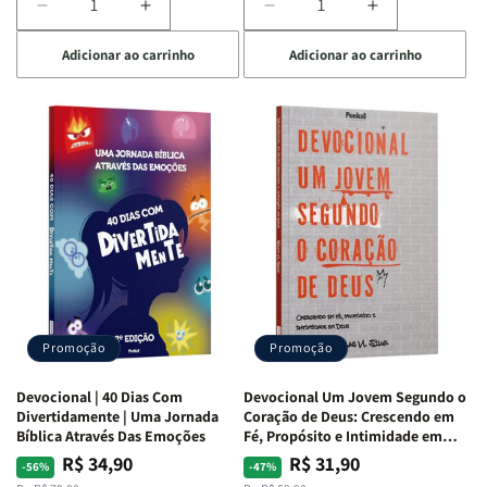
Diminuir
Aumentar
Diminuir
Aumentar
a
a
a
a
Adicionar ao carrinho
Adicionar ao carrinho
quantidade
quantidade
quantidade
quantidade
de
de
de
de
Devocional
Devocional
Devocional
Devocional
Quarto
Quarto
Café
Café
de
de
com
com
Guerra
Guerra
Mulheres
Mulheres
|
|
da
da
Isabelle
Isabelle
Bíblia
Bíblia
S.
S.
|
|
Alves
Alves
Equipe
Equipe
Teológica
Teológica
Penkal
Penkal
Promoção
Promoção
Devocional | 40 Dias Com
Devocional Um Jovem Segundo o
Divertidamente | Uma Jornada
Coração de Deus: Crescendo em
Bíblica Através Das Emoções
Fé, Propósito e Intimidade em
Deus
R$ 34,90
R$ 31,90
Preço
Preço
Preço
Preço
-56%
-47%