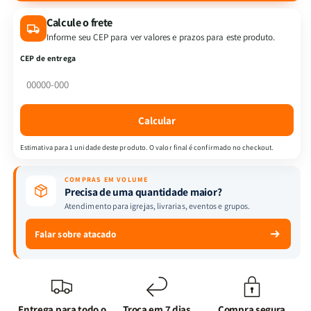
Camiseta
Camiseta
Calcule o frete
Cristã
Cristã
Oversized
Oversized
Informe seu CEP para ver valores e prazos para este produto.
-
-
CEP de entrega
Vivo
Vivo
pela
pela
fé
fé
|
|
Calcular
Preta
Preta
Estimativa para 1 unidade deste produto. O valor final é confirmado no checkout.
COMPRAS EM VOLUME
Precisa de uma quantidade maior?
Atendimento para igrejas, livrarias, eventos e grupos.
Falar sobre atacado
Entrega para todo o
Troca em 7 dias
Compra segura