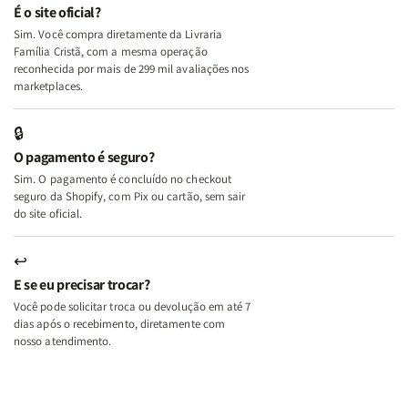
e
e
É o site oficial?
Deus
Deus
Sim. Você compra diretamente da Livraria
+
+
Família Cristã, com a mesma operação
A
A
reconhecida por mais de 299 mil avaliações nos
Mulher
Mulher
marketplaces.
que
que
Edifica
Edifica
🔒
o
o
O pagamento é seguro?
Lar
Lar
Sim. O pagamento é concluído no checkout
seguro da Shopify, com Pix ou cartão, sem sair
do site oficial.
↩
E se eu precisar trocar?
Você pode solicitar troca ou devolução em até 7
dias após o recebimento, diretamente com
nosso atendimento.