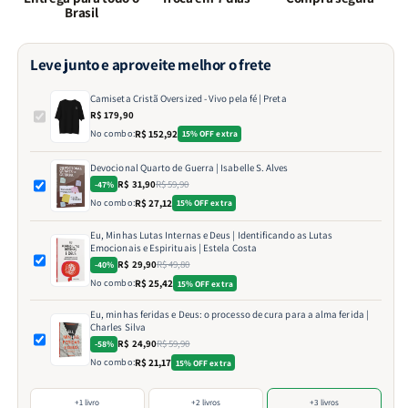
Brasil
Leve junto e aproveite melhor o frete
Camiseta Cristã Oversized - Vivo pela fé | Preta
R$ 179,90
No combo:
R$ 152,92
15% OFF extra
Devocional Quarto de Guerra | Isabelle S. Alves
R$ 31,90
R$ 59,90
-47%
No combo:
R$ 27,12
15% OFF extra
Eu, Minhas Lutas Internas e Deus | Identificando as Lutas
Emocionais e Espirituais | Estela Costa
R$ 29,90
R$ 49,80
-40%
No combo:
R$ 25,42
15% OFF extra
Eu, minhas feridas e Deus: o processo de cura para a alma ferida |
Charles Silva
R$ 24,90
R$ 59,90
-58%
No combo:
R$ 21,17
15% OFF extra
+1 livro
+2 livros
+3 livros