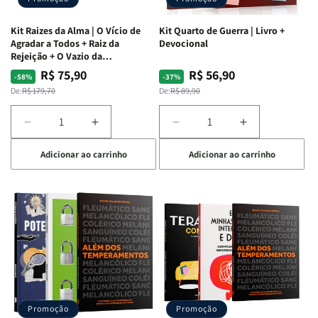
Kit Raizes da Alma | O Vício de
Kit Quarto de Guerra | Livro +
Agradar a Todos + Raiz da
Devocional
Rejeição + O Vazio da
Insatisfação.
R$ 75,90
R$ 56,90
Preço
Preço
Preço
Preço
-58%
-37%
normal
promocional
normal
promocional
De:
R$ 179,70
De:
R$ 89,90
Diminuir
Aumentar
Diminuir
Aumentar
a
a
a
a
Adicionar ao carrinho
Adicionar ao carrinho
quantidade
quantidade
quantidade
quantidade
de
de
de
de
Kit
Kit
Kit
Kit
Raizes
Raizes
Quarto
Quarto
da
da
de
de
Alma
Alma
Guerra
Guerra
|
|
|
|
O
O
Livro
Livro
Vício
Vício
+
+
de
de
Devocional
Devocional
Agradar
Agradar
Promoção
Promoção