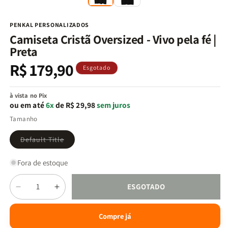
na
n
janela
j
modal
m
PENKAL PERSONALIZADOS
Camiseta Cristã Oversized - Vivo pela fé |
Preta
R$ 179,90
Preço
Esgotado
normal
à vista no Pix
ou em até
6x
de R$ 29,98
sem juros
Tamanho
Variante
Default Title
esgotada
ou
indisponível
Fora de estoque
Quantidade
ESGOTADO
Diminuir
Aumentar
a
a
quantidade
quantidade
Compre já
de
de