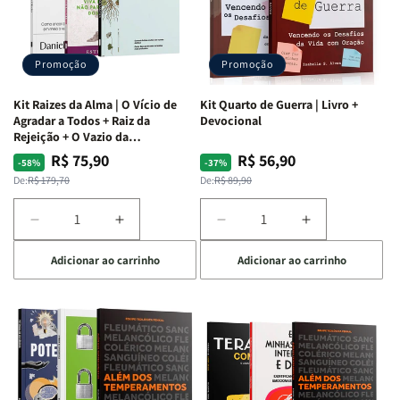
Promoção
Promoção
Kit Raizes da Alma | O Vício de
Kit Quarto de Guerra | Livro +
Agradar a Todos + Raiz da
Devocional
Rejeição + O Vazio da
Insatisfação.
R$ 75,90
R$ 56,90
Preço
Preço
Preço
Preço
-58%
-37%
normal
promocional
normal
promocional
De:
R$ 179,70
De:
R$ 89,90
Diminuir
Aumentar
Diminuir
Aumentar
a
a
a
a
Adicionar ao carrinho
Adicionar ao carrinho
quantidade
quantidade
quantidade
quantidade
de
de
de
de
Kit
Kit
Kit
Kit
Raizes
Raizes
Quarto
Quarto
da
da
de
de
Alma
Alma
Guerra
Guerra
|
|
|
|
O
O
Livro
Livro