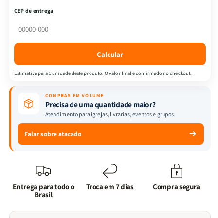
Almeida
Almeida
CEP de entrega
Revista
Revista
e
e
Corrigida
Corrigida
|
|
Calcular
Letra
Letra
Maior
Maior
Estimativa para 1 unidade deste produto. O valor final é confirmado no checkout.
&amp;
&amp;
Harpa
Harpa
COMPRAS EM VOLUME
|
|
Precisa de uma quantidade maior?
Full
Full
Atendimento para igrejas, livrarias, eventos e grupos.
Color
Color
|
|
Falar sobre atacado
Cruz
Cruz
Azul
Azul
Entrega para todo o
Troca em 7 dias
Compra segura
Brasil