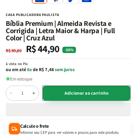
na
n
janela
j
modal
m
CASA PUBLICADORA PAULISTA
Bíblia Premium | Almeida Revista e
Corrigida | Letra Maior & Harpa | Full
Color | Cruz Azul
R$ 44,90
Preço
Preço
-50%
R$ 89,80
normal
promocional
à vista no Pix
ou em até
6x
de R$ 7,48
sem juros
Em estoque
Quantidade
Adicionar ao carrinho
Diminuir
Aumentar
a
a
quantidade
quantidade
de
de
Bíblia
Bíblia
Calcule o frete
Premium
Premium
Informe seu CEP para ver valores e prazos para este produto.
|
|