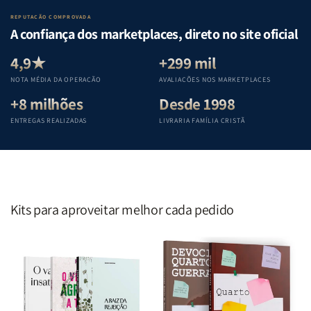
Lar
Lar
Bíblia
Bíblia
REPUTAÇÃO COMPROVADA
|
|
|
|
A confiança dos marketplaces, direto no site oficial
Equipe
Equipe
Equipe
Equipe
Teológica
Teológica
Teológica
Teológica
4,9★
+299 mil
Penkal
Penkal
Penkal
Penkal
NOTA MÉDIA DA OPERAÇÃO
AVALIAÇÕES NOS MARKETPLACES
+8 milhões
Desde 1998
ENTREGAS REALIZADAS
LIVRARIA FAMÍLIA CRISTÃ
Kits para aproveitar melhor cada pedido