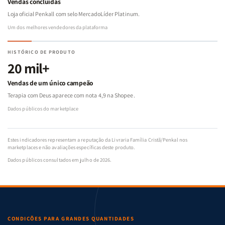
Vendas concluídas
Loja oficial Penkall com selo MercadoLíder Platinum.
Um dos melhores vendedores da plataforma
HISTÓRICO DE PRODUTO
20 mil+
Vendas de um único campeão
Terapia com Deus aparece com nota 4,9 na Shopee.
Dados públicos do marketplace
Estes indicadores representam a reputação da Livraria Família Cristã/Penkal nos
marketplaces e não avaliações específicas deste produto.
Dados públicos consultados em julho de 2026.
CONDIÇÕES PARA GRANDES QUANTIDADES