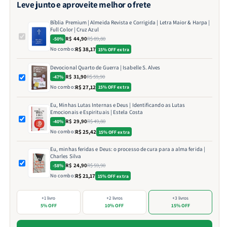
Leve junto e aproveite melhor o frete
Bíblia Premium | Almeida Revista e Corrigida | Letra Maior & Harpa |
Full Color | Cruz Azul
R$ 44,90
R$ 89,80
-50%
No combo:
R$ 38,17
15% OFF extra
Devocional Quarto de Guerra | Isabelle S. Alves
R$ 31,90
R$ 59,90
-47%
No combo:
R$ 27,12
15% OFF extra
Eu, Minhas Lutas Internas e Deus | Identificando as Lutas
Emocionais e Espirituais | Estela Costa
R$ 29,90
R$ 49,80
-40%
No combo:
R$ 25,42
15% OFF extra
Eu, minhas feridas e Deus: o processo de cura para a alma ferida |
Charles Silva
R$ 24,90
R$ 59,90
-58%
No combo:
R$ 21,17
15% OFF extra
+1 livro
+2 livros
+3 livros
5% OFF
10% OFF
15% OFF