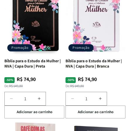
Ribeiro
Ribeiro
Promoção
Promoção
Bíblia para o Estudo da Mulher |
Bíblia para o Estudo da Mulher |
NVA | Capa Dura | Preta
NVA | Capa Dura | Branca
R$ 74,90
R$ 74,90
Preço
Preço
Preço
Preço
-50%
-50%
normal
promocional
normal
promocional
De:
R$ 149,80
De:
R$ 149,80
Diminuir
Aumentar
Diminuir
Aumentar
a
a
a
a
Adicionar ao carrinho
Adicionar ao carrinho
quantidade
quantidade
quantidade
quantidade
de
de
de
de
Bíblia
Bíblia
Bíblia
Bíblia