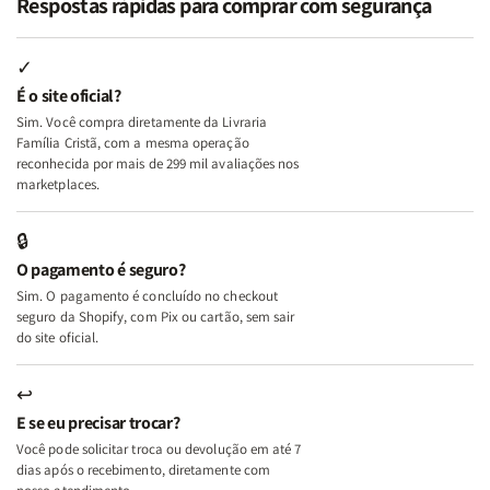
Respostas rápidas para comprar com segurança
Minhas
Minhas
Mulher
Mulher
Lutas
Lutas
Segundo
Segundo
Internas
Internas
Deus
Deus
✓
e
e
É o site oficial?
Deus
Deus
Sim. Você compra diretamente da Livraria
+
+
Família Cristã, com a mesma operação
A
A
reconhecida por mais de 299 mil avaliações nos
Mulher
Mulher
marketplaces.
que
que
Edifica
Edifica
🔒
o
o
O pagamento é seguro?
Lar
Lar
Sim. O pagamento é concluído no checkout
seguro da Shopify, com Pix ou cartão, sem sair
do site oficial.
↩
E se eu precisar trocar?
Você pode solicitar troca ou devolução em até 7
dias após o recebimento, diretamente com