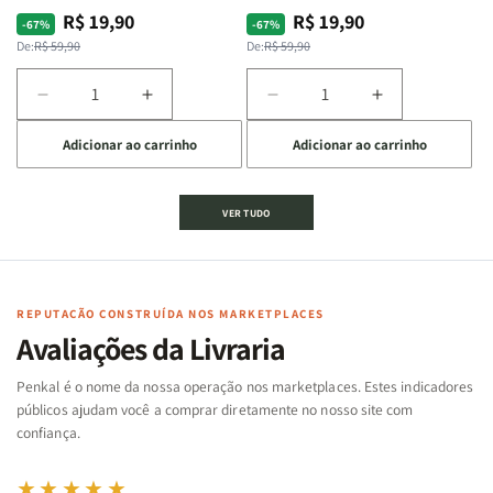
R$ 19,90
R$ 19,90
Preço
Preço
Preço
Preço
-67%
-67%
normal
promocional
normal
promocional
De:
R$ 59,90
De:
R$ 59,90
Diminuir
Aumentar
Diminuir
Aumentar
a
a
a
a
Adicionar ao carrinho
Adicionar ao carrinho
quantidade
quantidade
quantidade
quantidade
de
de
de
de
Jogo
Jogo
Jogo
Jogo
VER TUDO
Bíblico
Bíblico
da
da
de
de
memória
memória
Cartas
Cartas
|
|
|
|
Arca
Arca
Famílias
Famílias
de
de
REPUTAÇÃO CONSTRUÍDA NOS MARKETPLACES
da
da
Noé
Noé
Avaliações da Livraria
Bíblia
Bíblia
-
-
Penkal é o nome da nossa operação nos marketplaces. Estes indicadores
Penkal
Penkal
públicos ajudam você a comprar diretamente no nosso site com
confiança.
★★★★★