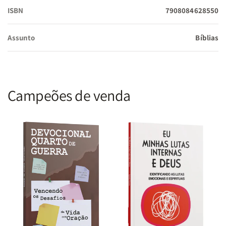
destacadas para enriquecer seus momentos de meditação.
ISBN
7908084628550
Assunto
Bíblias
Acabamento Premium:
Capa de alta durabilidade com toque
sofisticado, garantindo a conservação das páginas internas e
a longevidade do volume.
Campeões de venda
Recursos de Adoração:
Inclui Harpa Avivada e Corinhos,
transformando este volume em uma ferramenta completa para
o louvor e o estudo congregacional.
Especificações Técnicas:
Tradução:
Almeida Revista e Corrigida (ARC)