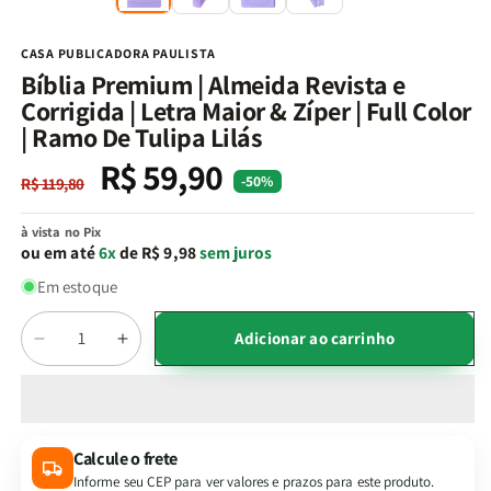
na
n
janela
j
modal
m
CASA PUBLICADORA PAULISTA
Bíblia Premium | Almeida Revista e
Corrigida | Letra Maior & Zíper | Full Color
| Ramo De Tulipa Lilás
R$ 59,90
Preço
Preço
-50%
R$ 119,80
normal
promocional
à vista no Pix
ou em até
6x
de R$ 9,98
sem juros
Em estoque
Quantidade
Adicionar ao carrinho
Diminuir
Aumentar
a
a
quantidade
quantidade
de
de
Bíblia
Bíblia
Calcule o frete
Premium
Premium
Informe seu CEP para ver valores e prazos para este produto.
|
|