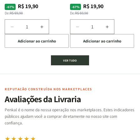
R$ 19,90
R$ 19,90
Preço
Preço
Preço
Preço
-67%
-67%
normal
promocional
normal
promocional
De:
R$ 59,90
De:
R$ 59,90
Diminuir
Aumentar
Diminuir
Aumentar
a
a
a
a
Adicionar ao carrinho
Adicionar ao carrinho
quantidade
quantidade
quantidade
quantidade
de
de
de
de
Jogo
Jogo
Jogo
Jogo
VER TUDO
Bíblico
Bíblico
da
da
de
de
memória
memória
Cartas
Cartas
|
|
|
|
Arca
Arca
Famílias
Famílias
de
de
REPUTAÇÃO CONSTRUÍDA NOS MARKETPLACES
da
da
Noé
Noé
Avaliações da Livraria
Bíblia
Bíblia
-
-
Penkal é o nome da nossa operação nos marketplaces. Estes indicadores
Penkal
Penkal
públicos ajudam você a comprar diretamente no nosso site com
confiança.
★★★★★