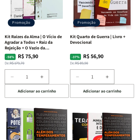
Promoção
Promoção
Kit Raizes da Alma | O Vício de
Kit Quarto de Guerra | Livro +
Agradar a Todos + Raiz da
Devocional
Rejeição + O Vazio da
Insatisfação.
R$ 75,90
R$ 56,90
Preço
Preço
Preço
Preço
-58%
-37%
normal
promocional
normal
promocional
De:
R$ 179,70
De:
R$ 89,90
Diminuir
Aumentar
Diminuir
Aumentar
a
a
a
a
Adicionar ao carrinho
Adicionar ao carrinho
quantidade
quantidade
quantidade
quantidade
de
de
de
de
Kit
Kit
Kit
Kit
Raizes
Raizes
Quarto
Quarto
da
da
de
de
Alma
Alma
Guerra
Guerra
|
|
|
|
O
O
Livro
Livro