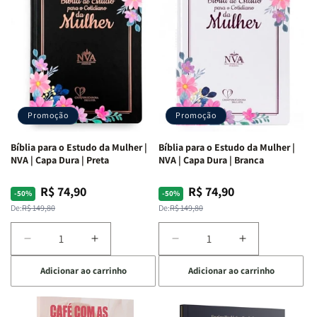
Ribeiro
Ribeiro
Promoção
Promoção
Bíblia para o Estudo da Mulher |
Bíblia para o Estudo da Mulher |
NVA | Capa Dura | Preta
NVA | Capa Dura | Branca
R$ 74,90
R$ 74,90
Preço
Preço
Preço
Preço
-50%
-50%
normal
promocional
normal
promocional
De:
R$ 149,80
De:
R$ 149,80
Diminuir
Aumentar
Diminuir
Aumentar
a
a
a
a
Adicionar ao carrinho
Adicionar ao carrinho
quantidade
quantidade
quantidade
quantidade
de
de
de
de
Bíblia
Bíblia
Bíblia
Bíblia