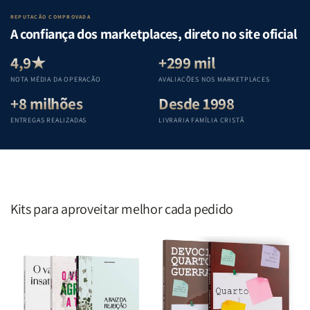
Lar
Lar
Bíblia
Bíblia
REPUTAÇÃO COMPROVADA
|
|
|
|
A confiança dos marketplaces, direto no site oficial
Equipe
Equipe
Equipe
Equipe
Teológica
Teológica
Teológica
Teológica
4,9★
+299 mil
Penkal
Penkal
Penkal
Penkal
NOTA MÉDIA DA OPERAÇÃO
AVALIAÇÕES NOS MARKETPLACES
+8 milhões
Desde 1998
ENTREGAS REALIZADAS
LIVRARIA FAMÍLIA CRISTÃ
Kits para aproveitar melhor cada pedido