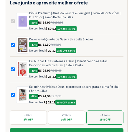
Leve junto e aproveite melhor o frete
Bíblia Premium | Almeida Revista e Corrigida | Letra Maior & Zíper |
Full Color | Ramo De Tulipa Lilás
R$ 59,90
R$ 119,80
-50%
No combo:
R$ 50,92
15% OFF extra
Devocional Quarto de Guerra | Isabelle S. Alves
R$ 31,90
R$ 59,90
-47%
No combo:
R$ 27,12
15% OFF extra
Eu, Minhas Lutas Internas e Deus | Identificando as Lutas
Emocionais e Espirituais | Estela Costa
R$ 29,90
R$ 49,80
-40%
No combo:
R$ 25,42
15% OFF extra
Eu, minhas feridas e Deus: o processo de cura para a alma ferida |
Charles Silva
R$ 24,90
R$ 59,90
-58%
No combo:
R$ 21,17
15% OFF extra
+1 livro
+2 livros
+3 livros
5% OFF
10% OFF
15% OFF