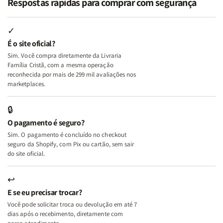
Respostas rápidas para comprar com segurança
Minhas
Minhas
Mulher
Mulher
Lutas
Lutas
Segundo
Segundo
Internas
Internas
Deus
Deus
✓
e
e
É o site oficial?
Deus
Deus
Sim. Você compra diretamente da Livraria
+
+
Família Cristã, com a mesma operação
A
A
reconhecida por mais de 299 mil avaliações nos
Mulher
Mulher
marketplaces.
que
que
Edifica
Edifica
🔒
o
o
O pagamento é seguro?
Lar
Lar
Sim. O pagamento é concluído no checkout
seguro da Shopify, com Pix ou cartão, sem sair
do site oficial.
↩
E se eu precisar trocar?
Você pode solicitar troca ou devolução em até 7
dias após o recebimento, diretamente com