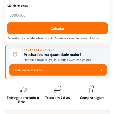
Almeida
Almeida
CEP de entrega
Revista
Revista
e
e
Corrigida
Corrigida
|
|
Calcular
Letra
Letra
Maior
Maior
Estimativa para 1 unidade deste produto. O valor final é confirmado no checkout.
&amp;
&amp;
Zíper
Zíper
COMPRAS EM VOLUME
|
|
Precisa de uma quantidade maior?
Full
Full
Atendimento para igrejas, livrarias, eventos e grupos.
Color
Color
|
|
Falar sobre atacado
Ramo
Ramo
De
De
Tulipa
Tulipa
Lilás
Lilás
Entrega para todo o
Troca em 7 dias
Compra segura
Brasil