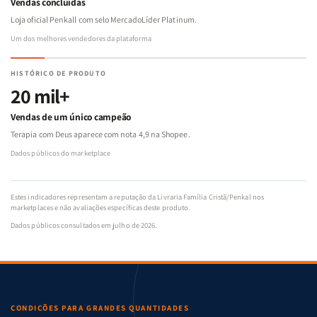
Vendas concluídas
Loja oficial Penkall com selo MercadoLíder Platinum.
Um dos melhores vendedores da plataforma
HISTÓRICO DE PRODUTO
20 mil+
Vendas de um único campeão
Terapia com Deus aparece com nota 4,9 na Shopee.
Dados públicos do marketplace
Estes indicadores representam a reputação da Livraria Família Cristã/Penkal nos
marketplaces e não avaliações específicas deste produto.
Dados públicos consultados em julho de 2026.
CONDIÇÕES PARA GRANDES QUANTIDADES