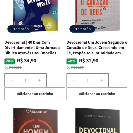
S.
S.
|
|
Alves
Alves
Equipe
Equipe
Teológica
Teológica
Penkal
Penkal
Promoção
Promoção
Devocional | 40 Dias Com
Devocional Um Jovem Segundo o
Divertidamente | Uma Jornada
Coração de Deus: Crescendo em
Bíblica Através Das Emoções
Fé, Propósito e Intimidade em
Deus
R$ 34,90
R$ 31,90
Preço
Preço
Preço
Preço
-56%
-47%
normal
promocional
normal
promocional
De:
R$ 79,90
De:
R$ 59,90
Diminuir
Aumentar
Diminuir
Aumentar
a
a
a
a
Adicionar ao carrinho
Adicionar ao carrinho
quantidade
quantidade
quantidade
quantidade
de
de
de
de
Devocional
Devocional
Devocional
Devocional
|
|
Um
Um
40
40
Jovem
Jovem
Dias
Dias
Segundo
Segundo
Com
Com
o
o