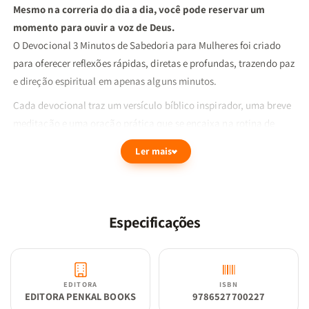
Mesmo na correria do dia a dia, você pode reservar um
momento para ouvir a voz de Deus.
O Devocional 3 Minutos de Sabedoria para Mulheres foi criado
para oferecer reflexões rápidas, diretas e profundas, trazendo paz
e direção espiritual em apenas alguns minutos.
Cada devocional traz um versículo bíblico inspirador, uma breve
meditação e uma oração prática que se encaixa na rotina de
qualquer mulher. É o presente perfeito para quem deseja começar
Ler mais
ou terminar o dia na presença de Deus, fortalecendo a fé e
encontrando ânimo para os desafios da vida.
Mais do que um livro, é um companheiro diário que ajuda
você a transformar pequenos momentos em grandes
Especificações
experiências com o Senhor.
EDITORA
ISBN
EDITORA PENKAL BOOKS
9786527700227