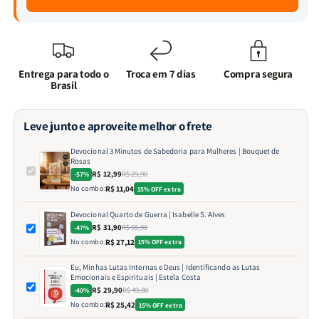
Entrega para todo o
Troca em 7 dias
Compra segura
Brasil
Leve junto e aproveite melhor o frete
Devocional 3 Minutos de Sabedoria para Mulheres | Bouquet de
Rosas
R$ 12,99
R$ 29,90
-57%
No combo:
R$ 11,04
15% OFF extra
Devocional Quarto de Guerra | Isabelle S. Alves
R$ 31,90
R$ 59,90
-47%
No combo:
R$ 27,12
15% OFF extra
Eu, Minhas Lutas Internas e Deus | Identificando as Lutas
Emocionais e Espirituais | Estela Costa
R$ 29,90
R$ 49,80
-40%
No combo:
R$ 25,42
15% OFF extra