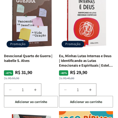
Promoção
Promoção
Devocional Quarto de Guerra |
Eu, Minhas Lutas Internas e Deus
Isabelle S. Alves
| Identificando as Lutas
Emocionais e Espirituais | Estela
Costa
R$ 31,90
R$ 29,90
Preço
Preço
Preço
Preço
-47%
-40%
normal
promocional
normal
promocional
De:
R$ 59,90
De:
R$ 49,80
Diminuir
Aumentar
Diminuir
Aumentar
a
a
a
a
Adicionar ao carrinho
Adicionar ao carrinho
quantidade
quantidade
quantidade
quantidade
de
de
de
de
Devocional
Devocional
Eu,
Eu,