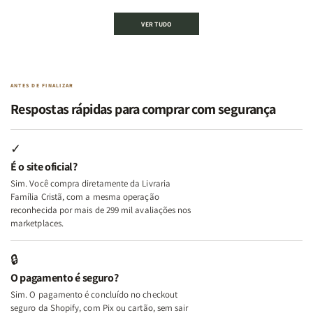
Kit
Kit
Kit
Kit
VER TUDO
Edificando
Edificando
2
2
Lares
Lares
Livros
Livros
de
de
|
|
Paz
Paz
Virtudes
Virtudes
|
|
de
de
ANTES DE FINALIZAR
Eu,
Eu,
uma
uma
Respostas rápidas para comprar com segurança
Minhas
Minhas
Mulher
Mulher
Lutas
Lutas
Segundo
Segundo
Internas
Internas
Deus
Deus
✓
e
e
É o site oficial?
Deus
Deus
Sim. Você compra diretamente da Livraria
+
+
Família Cristã, com a mesma operação
A
A
reconhecida por mais de 299 mil avaliações nos
Mulher
Mulher
marketplaces.
que
que
Edifica
Edifica
🔒
o
o
O pagamento é seguro?
Lar
Lar
Sim. O pagamento é concluído no checkout
seguro da Shopify, com Pix ou cartão, sem sair