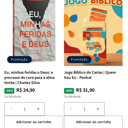
Quarto
Quarto
Minhas
Minhas
de
de
Lutas
Lutas
Guerra
Guerra
Internas
Internas
|
|
e
e
Isabelle
Isabelle
Deus
Deus
S.
S.
|
|
Alves
Alves
Identificando
Identificando
as
as
Lutas
Lutas
Emocionais
Emocionais
Promoção
Promoção
e
e
Espirituais
Espirituais
Eu, minhas feridas e Deus: o
Jogo Bíblico de Cartas | Quem
|
|
processo de cura para a alma
Sou Eu - Penkal
Estela
Estela
ferida | Charles Silva
Costa
Costa
R$ 24,90
R$ 31,90
Preço
Preço
Preço
Preço
-58%
-54%
normal
promocional
normal
promocional
De:
R$ 59,90
De:
R$ 69,90
Diminuir
Aumentar
Diminuir
Aumentar
a
a
a
a
Adicionar ao carrinho
Adicionar ao carrinho
quantidade
quantidade
quantidade
quantidade