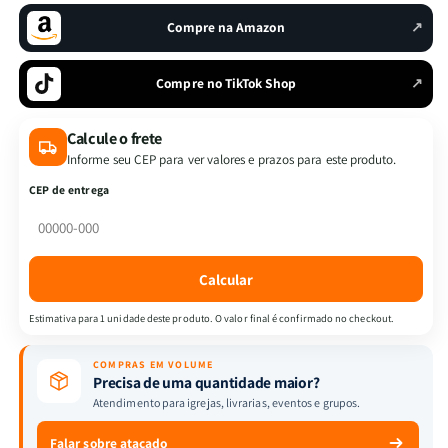
Sabedoria
Sabedoria
Compre na Amazon
↗
para
para
Mulheres
Mulheres
|
|
Compre no TikTok Shop
↗
Bouquet
Bouquet
de
de
Calcule o frete
Rosas
Rosas
Informe seu CEP para ver valores e prazos para este produto.
CEP de entrega
Calcular
Estimativa para 1 unidade deste produto. O valor final é confirmado no checkout.
COMPRAS EM VOLUME
Precisa de uma quantidade maior?
Atendimento para igrejas, livrarias, eventos e grupos.
Falar sobre atacado