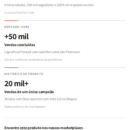
4 mil produtos, 298 mil seguidores e 100% de resposta no chat.
Livrarias Família Cristã
MERCADO LIVRE
+50 mil
Vendas concluídas
Loja oficial Penkall com selo MercadoLíder Platinum.
Um dos melhores vendedores da plataforma
HISTÓRICO DE PRODUTO
20 mil+
Vendas de um único campeão
Terapia com Deus aparece com nota 4,9 na Shopee.
Dados públicos do marketplace
Encontre este produto nos nossos marketplaces