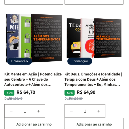
de
de
de
de
Kit
Kit
Kit
Kit
Raizes
Raizes
Quarto
Quarto
da
da
de
de
Alma
Alma
Guerra
Guerra
|
|
|
|
O
O
Livro
Livro
Vício
Vício
+
+
de
de
Devocional
Devocional
Agradar
Agradar
Promoção
Promoção
a
a
Todos
Todos
Kit Mente em Ação | Potencialize
Kit Deus, Emoções e Identidade |
+
+
seu Cérebro + A Chave do
Terapia com Deus + Além dos
Raiz
Raiz
Autocontrole + Além dos
Temperamentos + Eu, Minhas
Temperamentos
Feridas e Deus
da
da
R$ 64,70
R$ 64,90
Preço
Preço
Preço
Preço
-50%
-50%
Rejeição
Rejeição
normal
promocional
normal
promocional
De:
R$ 129,40
De:
R$ 129,80
+
+
O
O
Diminuir
Aumentar
Diminuir
Aumentar
Vazio
Vazio
a
a
a
a
da
da
Adicionar ao carrinho
Adicionar ao carrinho
quantidade
quantidade
quantidade
quantidade
Insatisfação.
Insatisfação.