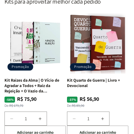
Kits para aproveitar melhor cada pedido
Promoção
Promoção
Kit Raizes da Alma | O Vício de
Kit Quarto de Guerra | Livro +
Agradar a Todos + Raiz da
Devocional
Rejeição + O Vazio da
Insatisfação.
R$ 75,90
R$ 56,90
Preço
Preço
Preço
Preço
-58%
-37%
normal
promocional
normal
promocional
De:
R$ 179,70
De:
R$ 89,90
Diminuir
Aumentar
Diminuir
Aumentar
a
a
a
a
Adicionar ao carrinho
Adicionar ao carrinho
quantidade
quantidade
quantidade
quantidade