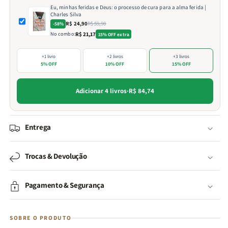
Eu, minhas feridas e Deus: o processo de cura para a alma ferida |
Charles Silva
R$ 24,90
R$ 59,90
-58%
No combo:
R$ 21,17
15% OFF extra
+1 livro
+2 livros
+3 livros
5% OFF
10% OFF
15% OFF
Adicionar 4 livros
·
R$ 84,74
Entrega
Trocas & Devolução
Pagamento & Segurança
SOBRE O PRODUTO