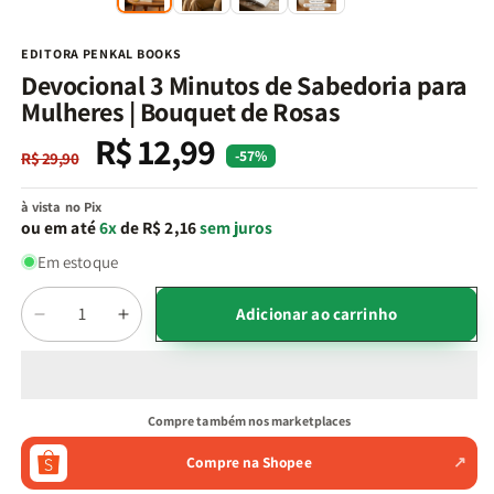
na
n
janela
j
modal
m
EDITORA PENKAL BOOKS
Devocional 3 Minutos de Sabedoria para
Mulheres | Bouquet de Rosas
R$ 12,99
Preço
Preço
-57%
R$ 29,90
normal
promocional
à vista no Pix
ou em até
6x
de R$ 2,16
sem juros
Em estoque
Quantidade
Adicionar ao carrinho
Diminuir
Aumentar
a
a
quantidade
quantidade
de
de
Devocional
Devocional
Compre também nos marketplaces
3
3
Minutos
Minutos
Compre na Shopee
↗
de
de