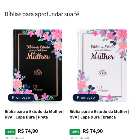
Segundo
Segundo
Homem
Homem
o
o
|
|
Bíblias para aprofundar sua fé
Coração
Coração
Equipe
Equipe
de
de
Teológica
Teológica
Deus
Deus
Penkal
Penkal
|
|
Adriel
Adriel
Ribeiro
Ribeiro
Promoção
Promoção
Bíblia para o Estudo da Mulher |
Bíblia para o Estudo da Mulher |
NVA | Capa Dura | Preta
NVA | Capa Dura | Branca
R$ 74,90
R$ 74,90
Preço
Preço
Preço
Preço
-50%
-50%
De:
R$ 149,80
De:
R$ 149,80