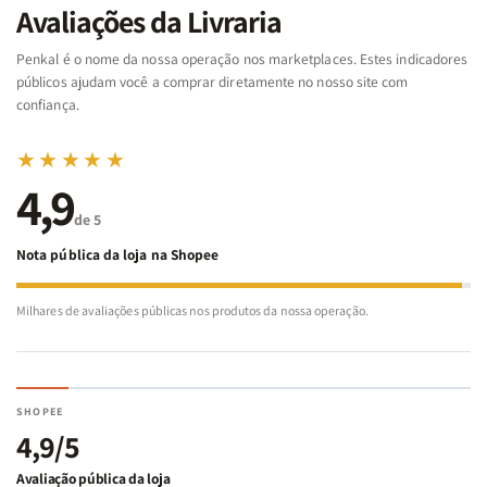
da
da
Noé
Noé
Avaliações da Livraria
Bíblia
Bíblia
-
-
Penkal é o nome da nossa operação nos marketplaces. Estes indicadores
Penkal
Penkal
públicos ajudam você a comprar diretamente no nosso site com
confiança.
★★★★★
4,9
de 5
Nota pública da loja na Shopee
Milhares de avaliações públicas nos produtos da nossa operação.
SHOPEE
4,9/5
Avaliação pública da loja