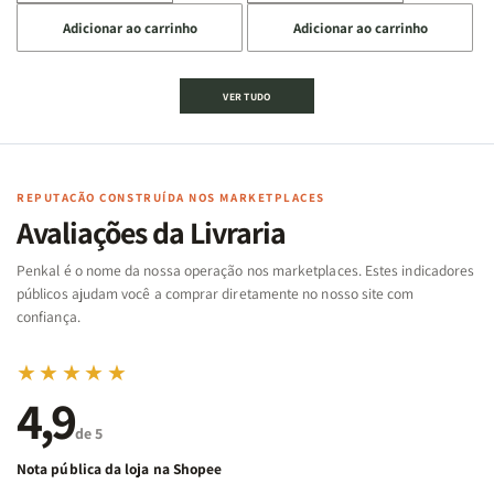
a
a
a
a
Adicionar ao carrinho
Adicionar ao carrinho
quantidade
quantidade
quantidade
quantidade
de
de
de
de
Jogo
Jogo
Jogo
Jogo
VER TUDO
Bíblico
Bíblico
da
da
de
de
memória
memória
Cartas
Cartas
|
|
|
|
Arca
Arca
Famílias
Famílias
de
de
REPUTAÇÃO CONSTRUÍDA NOS MARKETPLACES
da
da
Noé
Noé
Avaliações da Livraria
Bíblia
Bíblia
-
-
Penkal é o nome da nossa operação nos marketplaces. Estes indicadores
Penkal
Penkal
públicos ajudam você a comprar diretamente no nosso site com
confiança.
★★★★★
4,9
de 5
Nota pública da loja na Shopee