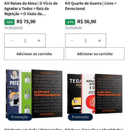
Kit Raizes da Alma | O Vício de
Kit Quarto de Guerra | Livro +
Agradar a Todos + Raiz da
Devocional
Rejeição + O Vazio da
Insatisfação.
R$ 75,90
R$ 56,90
Preço
Preço
Preço
Preço
-58%
-37%
normal
promocional
normal
promocional
De:
R$ 179,70
De:
R$ 89,90
Diminuir
Aumentar
Diminuir
Aumentar
a
a
a
a
Adicionar ao carrinho
Adicionar ao carrinho
quantidade
quantidade
quantidade
quantidade
de
de
de
de
Kit
Kit
Kit
Kit
Raizes
Raizes
Quarto
Quarto
da
da
de
de
Alma
Alma
Guerra
Guerra
|
|
|
|
O
O
Livro
Livro
Vício
Vício
+
+
de
de
Devocional
Devocional
Agradar
Agradar
Promoção
Promoção
a
a
Todos
Todos