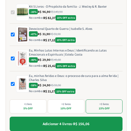
Kit 5 Livros - O Propósito da familia - J. Wesley & R. Baxter
R$ 96,90
R$ 149,90
-35%
No combo:
R$ 82,37
15% OFF extra
Devocional Quarto de Guerra | Isabelle S. Alves
R$ 31,90
R$ 59,90
-47%
No combo:
R$ 27,12
15% OFF extra
Eu, Minhas Lutas Internas e Deus | Identificando as Lutas
Emocionais e Espirituais | Estela Costa
R$ 29,90
R$ 49,80
-40%
No combo:
R$ 25,42
15% OFF extra
Eu, minhas feridas e Deus: o processo de cura para a alma ferida |
Charles Silva
R$ 24,90
R$ 59,90
-58%
No combo:
R$ 21,17
15% OFF extra
+1 livro
+2 livros
+3 livros
5% OFF
10% OFF
15% OFF
Adicionar 4 livros
·
R$ 156,06