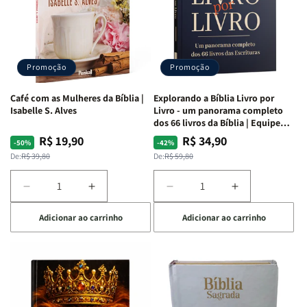
|
|
|
|
NVA
NVA
NVA
NVA
|
|
|
|
Capa
Capa
Capa
Capa
Dura
Dura
Dura
Dura
Promoção
Promoção
|
|
|
|
Preta
Preta
Branca
Branca
Café com as Mulheres da Bíblia |
Explorando a Bíblia Livro por
Isabelle S. Alves
Livro - um panorama completo
dos 66 livros da Bíblia | Equipe
teológica Penkal
R$ 19,90
R$ 34,90
Preço
Preço
Preço
Preço
-50%
-42%
normal
promocional
normal
promocional
De:
R$ 39,80
De:
R$ 59,80
Diminuir
Aumentar
Diminuir
Aumentar
a
a
a
a
Adicionar ao carrinho
Adicionar ao carrinho
quantidade
quantidade
quantidade
quantidade
de
de
de
de
Café
Café
Explorando
Explorando
com
com
a
a
as
as
Bíblia
Bíblia
Mulheres
Mulheres
Livro
Livro