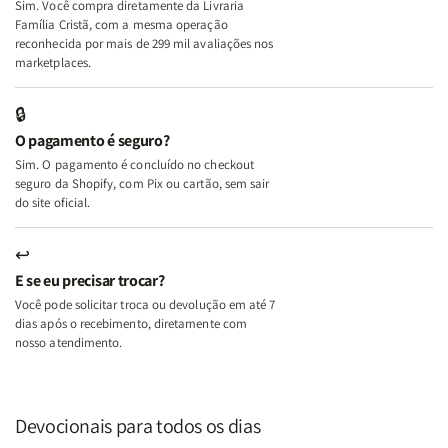
Sim. Você compra diretamente da Livraria
+
+
Família Cristã, com a mesma operação
A
A
reconhecida por mais de 299 mil avaliações nos
Mulher
Mulher
marketplaces.
que
que
Edifica
Edifica
🔒
o
o
O pagamento é seguro?
Lar
Lar
Sim. O pagamento é concluído no checkout
seguro da Shopify, com Pix ou cartão, sem sair
do site oficial.
↩
E se eu precisar trocar?
Você pode solicitar troca ou devolução em até 7
dias após o recebimento, diretamente com
nosso atendimento.
Devocionais para todos os dias