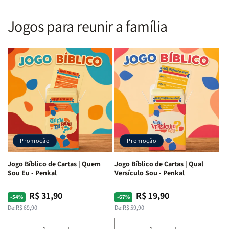
Nova
Nova
|
|
Versão
Versão
PPM
PPM
Jogos para reunir a família
Almeida
Almeida
|
|
|
|
ARC
ARC
Letra
Letra
|
|
Média
Média
Full
Full
&amp;
&amp;
Color
Color
Full
Full
|
|
Color
Color
Capa
Capa
|
|
Dura
Dura
Brochura
Brochura
c/
c/
|
|
Harpa
Harpa
Rei
Rei
|
|
Promoção
Promoção
Leão
Leão
-
-
Cruz
Cruz
Jogo Bíblico de Cartas | Quem
Jogo Bíblico de Cartas | Qual
Laranja
Laranja
Sou Eu - Penkal
Versículo Sou - Penkal
R$ 31,90
R$ 19,90
Preço
Preço
Preço
Preço
-54%
-67%
normal
promocional
normal
promocional
De:
R$ 69,90
De:
R$ 59,90