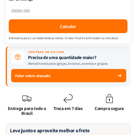
O
O
Propósito
Propósito
da
da
familia
familia
Calcular
-
-
J.
J.
Estimativa para 1 unidade deste produto. O valor final é confirmado no checkout.
Wesley
Wesley
&amp;
&amp;
COMPRAS EM VOLUME
R.
R.
Precisa de uma quantidade maior?
Baxter
Baxter
Atendimento para igrejas, livrarias, eventos e grupos.
Falar sobre atacado
Entrega para todo o
Troca em 7 dias
Compra segura
Brasil
Leve junto e aproveite melhor o frete