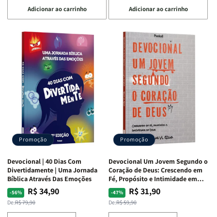
a
a
a
a
Adicionar ao carrinho
Adicionar ao carrinho
quantidade
quantidade
quantidade
quantidade
de
de
de
de
Devocional
Devocional
Devocional
Devocional
Quarto
Quarto
Café
Café
de
de
com
com
Guerra
Guerra
Mulheres
Mulheres
|
|
da
da
Isabelle
Isabelle
Bíblia
Bíblia
S.
S.
|
|
Alves
Alves
Equipe
Equipe
Teológica
Teológica
Penkal
Penkal
Promoção
Promoção
Devocional | 40 Dias Com
Devocional Um Jovem Segundo o
Divertidamente | Uma Jornada
Coração de Deus: Crescendo em
Bíblica Através Das Emoções
Fé, Propósito e Intimidade em
Deus
R$ 34,90
R$ 31,90
Preço
Preço
Preço
Preço
-56%
-47%
normal
promocional
normal
promocional
De:
R$ 79,90
De:
R$ 59,90