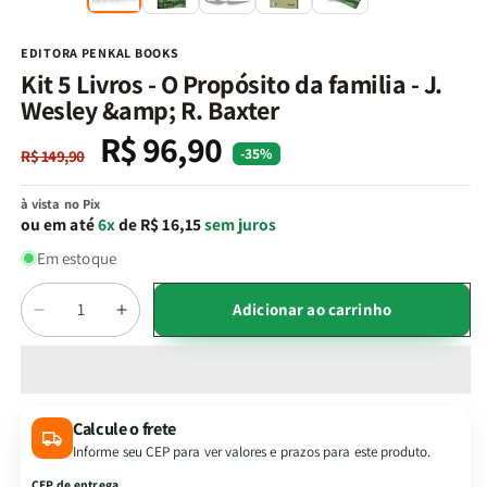
na
n
janela
j
modal
m
EDITORA PENKAL BOOKS
Kit 5 Livros - O Propósito da familia - J.
Wesley &amp; R. Baxter
R$ 96,90
Preço
Preço
-35%
R$ 149,90
normal
promocional
à vista no Pix
ou em até
6x
de R$ 16,15
sem juros
Em estoque
Quantidade
Adicionar ao carrinho
Diminuir
Aumentar
a
a
quantidade
quantidade
de
de
Kit
Kit
Calcule o frete
5
5
Informe seu CEP para ver valores e prazos para este produto.
Livros
Livros
-
-
CEP de entrega