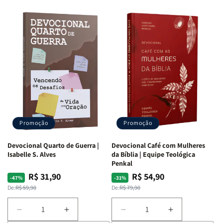
Promoção
Promoção
Devocional Quarto de Guerra |
Devocional Café com Mulheres
Isabelle S. Alves
da Bíblia | Equipe Teológica
Penkal
R$ 31,90
R$ 54,90
Preço
Preço
Preço
Preço
-47%
-31%
normal
promocional
normal
promocional
De:
R$ 59,90
De:
R$ 79,90
Diminuir
Aumentar
Diminuir
Aumentar