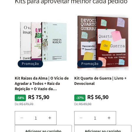
Kits para aproveitar melhor cada pedido
Promoção
Promoção
Kit Raizes da Alma | O Vício de
Kit Quarto de Guerra | Livro +
Agradar a Todos + Raiz da
Devocional
Rejeição + O Vazio da
Insatisfação.
R$ 75,90
R$ 56,90
Preço
Preço
Preço
Preço
-58%
-37%
normal
promocional
normal
promocional
De:
R$ 179,70
De:
R$ 89,90
Diminuir
Aumentar
Diminuir
Aumentar
a
a
a
a
Adicionar ao carrinho
Adicionar ao carrinho