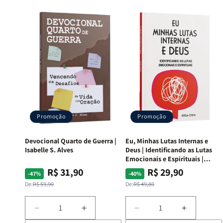
Promoção
Promoção
Devocional Quarto de Guerra |
Eu, Minhas Lutas Internas e
Isabelle S. Alves
Deus | Identificando as Lutas
Emocionais e Espirituais |
Estela Costa
R$ 31,90
R$ 29,90
Preço
Preço
Preço
Preço
-47%
-40%
normal
promocional
normal
promocional
De:
R$ 59,90
De:
R$ 49,80
Diminuir
Aumentar
Diminuir
Aumentar
a
a
a
a