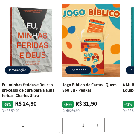
Promoção
Promoção
P
Eu, minhas feridas e Deus: o
Jogo Bíblico de Cartas | Quem
A Mulh
processo de cura para a alma
Sou Eu - Penkal
Equip
ferida | Charles Silva
R$ 24,90
R$ 31,90
Preço
Preço
Preço
Preço
Pre
Pre
-58%
-54%
-42%
normal
promocional
normal
promocional
nor
pro
De:
R$ 59,90
De:
R$ 69,90
De:
R$ 5
Diminuir
Aumentar
Diminuir
Aumentar
D
a
a
a
a
a