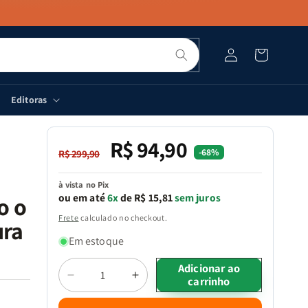
Pesquisar
Fazer
Carrinho
login
Editoras
R$ 94,90
Preço
Preço
-68%
R$ 299,90
normal
promocional
à vista no Pix
ou em até
6x
de R$ 15,81
sem juros
o o
Frete
calculado no checkout.
ura
Em estoque
Quantidade
Adicionar ao
carrinho
Diminuir
Aumentar
a
a