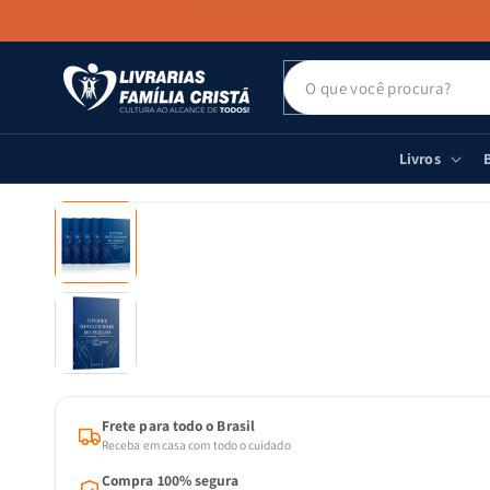
PULAR PARA
O CONTEÚDO
Livros
B
PULAR PARA
AS
INFORMAÇÕES
DO PRODUTO
Frete para todo o Brasil
Receba em casa com todo o cuidado
Compra 100% segura