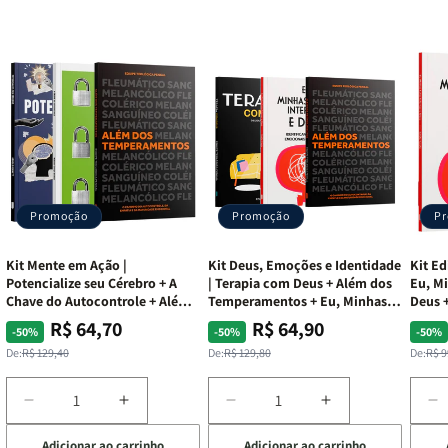
Promoção
Promoção
P
Kit Mente em Ação |
Kit Deus, Emoções e Identidade
Kit Ed
Potencialize seu Cérebro + A
| Terapia com Deus + Além dos
Eu, Mi
Chave do Autocontrole + Além
Temperamentos + Eu, Minhas
Deus +
dos Temperamentos
Feridas e Deus
Lar
R$ 64,70
R$ 64,90
Preço
Preço
Preço
Preço
Pre
Pre
-50%
-50%
-50%
normal
promocional
normal
promocional
nor
pro
De:
R$ 129,40
De:
R$ 129,80
De:
R$ 9
Diminuir
Aumentar
Diminuir
Aumentar
D
a
a
a
a
a
Adicionar ao carrinho
Adicionar ao carrinho