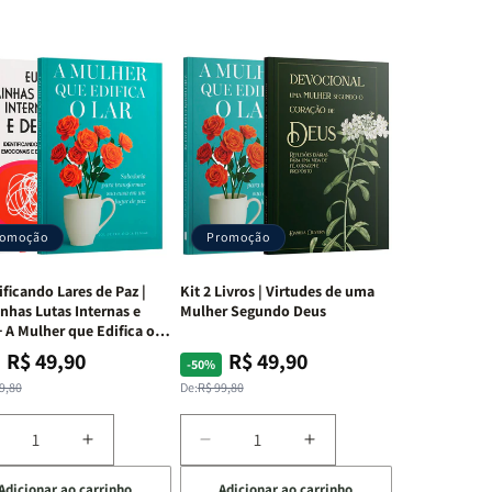
romoção
Promoção
ificando Lares de Paz |
Kit 2 Livros | Virtudes de uma
nhas Lutas Internas e
Mulher Segundo Deus
 A Mulher que Edifica o
R$ 49,90
R$ 49,90
ço
ço
Preço
Preço
-50%
mal
mocional
normal
promocional
9,80
De:
R$ 99,80
iminuir
Aumentar
Diminuir
Aumentar
a
a
a
Adicionar ao carrinho
Adicionar ao carrinho