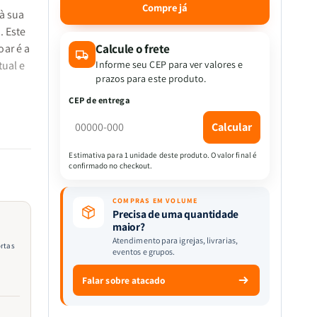
quantidade
quantidade
Compre já
à sua
de
de
. Este
Kit
Kit
5
5
Calcule o frete
ar é a
Livros
Livros
tual e
Informe seu CEP para ver valores e
-
-
prazos para este produto.
O
O
CEP de entrega
poder
poder
restaurador
restaurador
Calcular
mostra
do
do
m ato
perdão:
perdão:
Estimativa para 1 unidade deste produto. O valor final é
como
como
confirmado no checkout.
itor
o
o
perdão
perdão
 pode
COMPRAS EM VOLUME
abre
abre
paço
Precisa de uma quantidade
portas
portas
maior?
para
para
Atendimento para igrejas, livrarias,
ortas
eventos e grupos.
a
a
cura
cura
Falar sobre atacado
e
e
a
a
s,
libertação
libertação