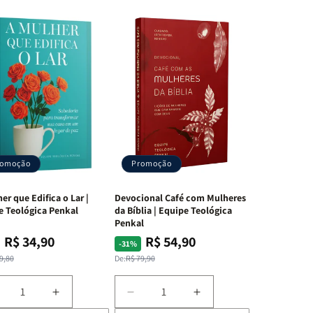
romoção
Promoção
er que Edifica o Lar |
Devocional Café com Mulheres
e Teológica Penkal
da Bíblia | Equipe Teológica
Penkal
R$ 34,90
R$ 54,90
ço
ço
Preço
Preço
-31%
mal
mocional
normal
promocional
9,80
De:
R$ 79,90
iminuir
Aumentar
Diminuir
Aumentar
a
a
a