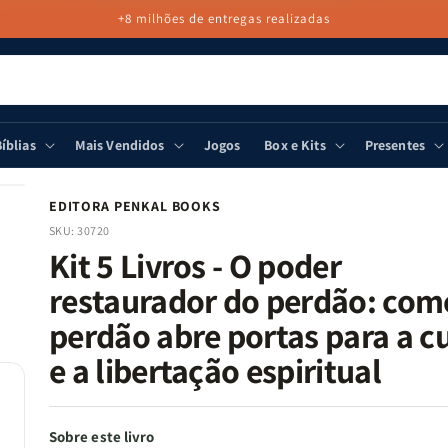
+8 milhões de entregas realizadas
íblias
Mais Vendidos
Jogos
Box e Kits
Presentes
EDITORA PENKAL BOOKS
SKU:
30720
Kit 5 Livros - O poder
restaurador do perdão: com
perdão abre portas para a c
e a libertação espiritual
Sobre este livro