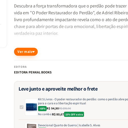
Descubra a força transformadora que o perdão pode trazer 
vida em "O Poder Restaurador do Perdão", de Adriel Ribeiro
livro profundamente impactante revela como o ato de perdo
chave para abrir portas de cura emocional, libertação espiri
verdadeira paz interior.
Adriel Ribeiro, com sensibilidade e embasamento bíblico, 
Ver mais
como o perdão não é apenas um gesto de bondade, mas u
poderoso que libera o coração de mágoas, dores e
EDITORA
ressentimentos. Ao longo de suas páginas, o autor guia o le
EDITORA PENKAL BOOKS
por um caminho de restauração, revelando como o perdão
curar feridas antigas, restaurar relacionamentos e abrir es
Leve junto e aproveite melhor o frete
para que a graça de Deus opere em todas as áreas da vida.
Kit 5 Livros - O poder restaurador do perdão: como o perdão abre p
para a cura e a libertação espiritual
R$ 94,90
R$ 299,90
-68%
Você aprenderá a enfrentar as barreiras que o impedem de
No combo:
R$ 80,67
15% OFF extra
perdoar, a praticar o perdão genuíno e a experimentar uma
liberdade espiritual que transforma. Com exemplos prático
Devocional Quarto de Guerra | Isabelle S. Alves