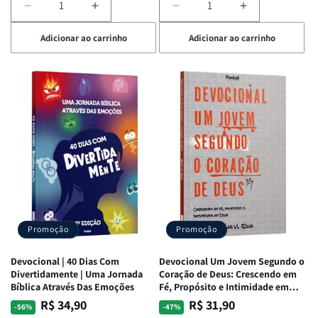
Diminuir
Aumentar
Diminuir
Aumentar
a
a
a
a
Adicionar ao carrinho
Adicionar ao carrinho
quantidade
quantidade
quantidade
quantidade
de
de
de
de
Devocional
Devocional
Devocional
Devocional
Quarto
Quarto
Café
Café
de
de
com
com
Guerra
Guerra
Mulheres
Mulheres
|
|
da
da
Isabelle
Isabelle
Bíblia
Bíblia
S.
S.
|
|
Alves
Alves
Equipe
Equipe
Teológica
Teológica
Penkal
Penkal
Promoção
Promoção
Devocional | 40 Dias Com
Devocional Um Jovem Segundo o
Divertidamente | Uma Jornada
Coração de Deus: Crescendo em
Bíblica Através Das Emoções
Fé, Propósito e Intimidade em
Deus
R$ 34,90
R$ 31,90
Preço
Preço
Preço
Preço
-56%
-47%