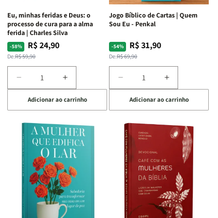
Espirituais
Espirituais
como pregador!
Eu, minhas feridas e Deus: o
Jogo Bíblico de Cartas | Quem
|
|
processo de cura para a alma
Sou Eu - Penkal
Estela
Estela
ferida | Charles Silva
Costa
Costa
R$ 24,90
R$ 31,90
Preço
Preço
Preço
Preço
-58%
-54%
normal
promocional
normal
promocional
De:
R$ 59,90
De:
R$ 69,90
Diminuir
Aumentar
Diminuir
Aumentar
a
a
a
a
Adicionar ao carrinho
Adicionar ao carrinho
quantidade
quantidade
quantidade
quantidade
de
de
de
de
Eu,
Eu,
Jogo
Jogo
minhas
minhas
Bíblico
Bíblico
feridas
feridas
de
de
e
e
Cartas
Cartas
Deus:
Deus:
|
|
o
o
Quem
Quem
processo
processo
Sou
Sou
de
de
Eu
Eu
cura
cura
-
-
para
para
Penkal
Penkal