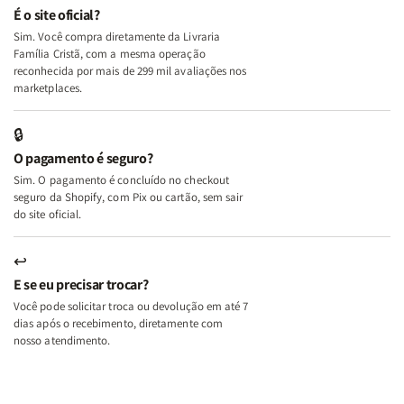
e
e
É o site oficial?
Deus
Deus
Sim. Você compra diretamente da Livraria
+
+
Família Cristã, com a mesma operação
A
A
reconhecida por mais de 299 mil avaliações nos
Mulher
Mulher
marketplaces.
que
que
Edifica
Edifica
🔒
o
o
O pagamento é seguro?
Lar
Lar
Sim. O pagamento é concluído no checkout
seguro da Shopify, com Pix ou cartão, sem sair
do site oficial.
↩
E se eu precisar trocar?
Você pode solicitar troca ou devolução em até 7
dias após o recebimento, diretamente com
nosso atendimento.