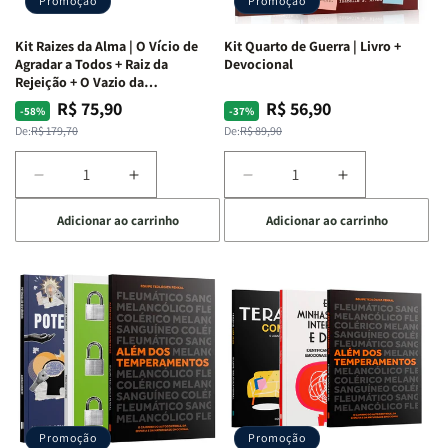
Promoção
Promoção
Kit Raizes da Alma | O Vício de
Kit Quarto de Guerra | Livro +
Agradar a Todos + Raiz da
Devocional
Rejeição + O Vazio da
Insatisfação.
R$ 75,90
R$ 56,90
Preço
Preço
Preço
Preço
-58%
-37%
normal
promocional
normal
promocional
De:
R$ 179,70
De:
R$ 89,90
Diminuir
Aumentar
Diminuir
Aumentar
a
a
a
a
Adicionar ao carrinho
Adicionar ao carrinho
quantidade
quantidade
quantidade
quantidade
de
de
de
de
Kit
Kit
Kit
Kit
Raizes
Raizes
Quarto
Quarto
da
da
de
de
Alma
Alma
Guerra
Guerra
|
|
|
|
O
O
Livro
Livro
Vício
Vício
+
+
de
de
Devocional
Devocional
Agradar
Agradar
Promoção
Promoção