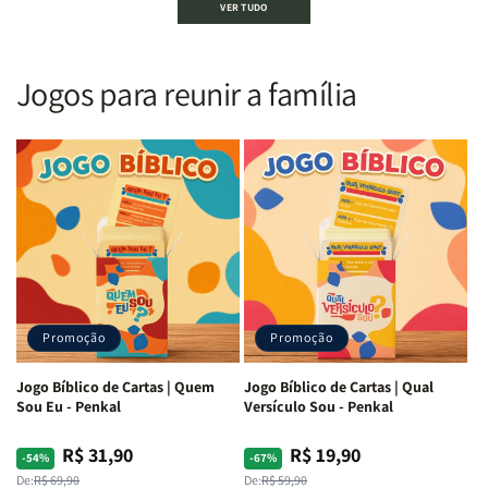
VER TUDO
Sagrada
Sagrada
Letra
Letra
|
|
Gigante
Gigante
Nova
Nova
|
|
Versão
Versão
PPM
PPM
Jogos para reunir a família
Almeida
Almeida
|
|
|
|
ARC
ARC
Letra
Letra
|
|
Média
Média
Full
Full
&amp;
&amp;
Color
Color
Full
Full
|
|
Color
Color
Capa
Capa
|
|
Dura
Dura
Brochura
Brochura
c/
c/
|
|
Harpa
Harpa
Rei
Rei
|
|
Promoção
Promoção
Leão
Leão
-
-
Cruz
Cruz
Jogo Bíblico de Cartas | Quem
Jogo Bíblico de Cartas | Qual
Laranja
Laranja
Sou Eu - Penkal
Versículo Sou - Penkal
R$ 31,90
R$ 19,90
Preço
Preço
Preço
Preço
-54%
-67%
normal
promocional
normal
promocional
De:
R$ 69,90
De:
R$ 59,90