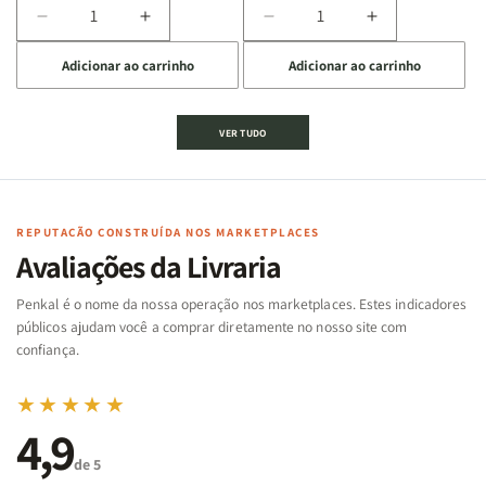
Diminuir
Aumentar
Diminuir
Aumentar
a
a
a
a
Adicionar ao carrinho
Adicionar ao carrinho
quantidade
quantidade
quantidade
quantidade
de
de
de
de
Jogo
Jogo
Jogo
Jogo
VER TUDO
Bíblico
Bíblico
da
da
de
de
memória
memória
Cartas
Cartas
|
|
|
|
Arca
Arca
Famílias
Famílias
de
de
REPUTAÇÃO CONSTRUÍDA NOS MARKETPLACES
da
da
Noé
Noé
Avaliações da Livraria
Bíblia
Bíblia
-
-
Penkal é o nome da nossa operação nos marketplaces. Estes indicadores
Penkal
Penkal
públicos ajudam você a comprar diretamente no nosso site com
confiança.
★★★★★
4,9
de 5