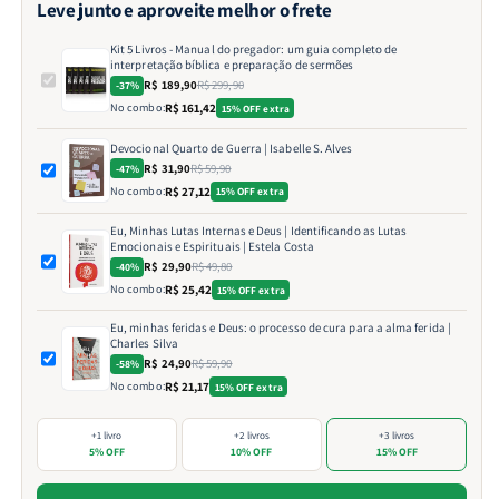
Leve junto e aproveite melhor o frete
Kit 5 Livros - Manual do pregador: um guia completo de
interpretação bíblica e preparação de sermões
R$ 189,90
R$ 299,90
-37%
No combo:
R$ 161,42
15% OFF extra
Devocional Quarto de Guerra | Isabelle S. Alves
R$ 31,90
R$ 59,90
-47%
No combo:
R$ 27,12
15% OFF extra
Eu, Minhas Lutas Internas e Deus | Identificando as Lutas
Emocionais e Espirituais | Estela Costa
R$ 29,90
R$ 49,80
-40%
No combo:
R$ 25,42
15% OFF extra
Eu, minhas feridas e Deus: o processo de cura para a alma ferida |
Charles Silva
R$ 24,90
R$ 59,90
-58%
No combo:
R$ 21,17
15% OFF extra
+1 livro
+2 livros
+3 livros
5% OFF
10% OFF
15% OFF