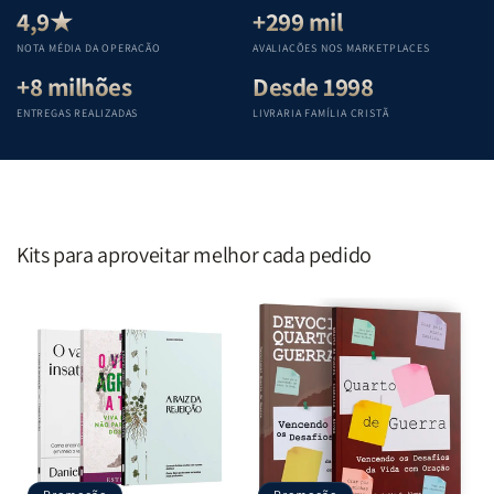
Teológica
Teológica
Teológica
Teológica
4,9★
+299 mil
Penkal
Penkal
Penkal
Penkal
NOTA MÉDIA DA OPERAÇÃO
AVALIAÇÕES NOS MARKETPLACES
+8 milhões
Desde 1998
ENTREGAS REALIZADAS
LIVRARIA FAMÍLIA CRISTÃ
Kits para aproveitar melhor cada pedido