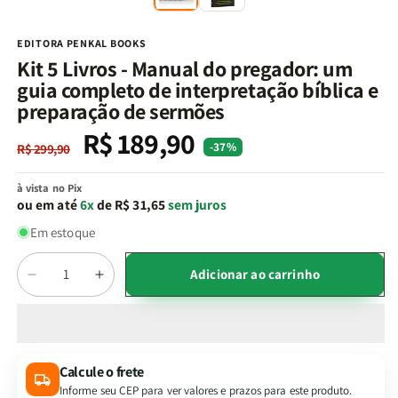
na
n
janela
j
modal
m
EDITORA PENKAL BOOKS
Kit 5 Livros - Manual do pregador: um
guia completo de interpretação bíblica e
preparação de sermões
R$ 189,90
Preço
Preço
-37%
R$ 299,90
normal
promocional
à vista no Pix
ou em até
6x
de R$ 31,65
sem juros
Em estoque
Quantidade
Adicionar ao carrinho
Diminuir
Aumentar
a
a
quantidade
quantidade
de
de
Kit
Kit
Calcule o frete
5
5
Informe seu CEP para ver valores e prazos para este produto.
Livros
Livros