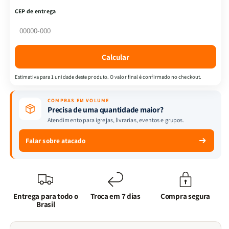
-
-
CEP de entrega
Manual
Manual
do
do
pregador:
pregador:
um
um
Calcular
guia
guia
completo
completo
Estimativa para 1 unidade deste produto. O valor final é confirmado no checkout.
de
de
interpretação
interpretação
COMPRAS EM VOLUME
bíblica
bíblica
Precisa de uma quantidade maior?
e
e
Atendimento para igrejas, livrarias, eventos e grupos.
preparação
preparação
de
de
Falar sobre atacado
sermões
sermões
Entrega para todo o
Troca em 7 dias
Compra segura
Brasil