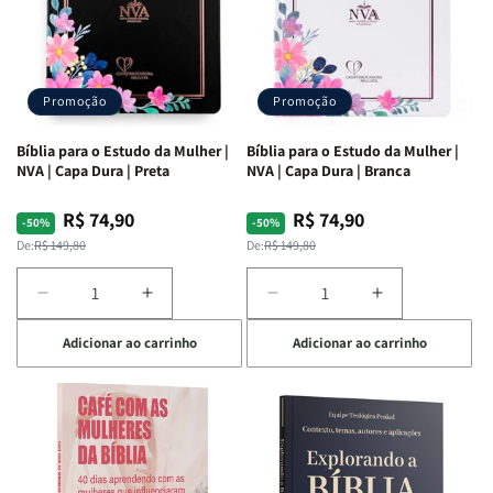
Promoção
Promoção
Bíblia para o Estudo da Mulher |
Bíblia para o Estudo da Mulher |
NVA | Capa Dura | Preta
NVA | Capa Dura | Branca
R$ 74,90
R$ 74,90
Preço
Preço
Preço
Preço
-50%
-50%
normal
promocional
normal
promocional
De:
R$ 149,80
De:
R$ 149,80
Diminuir
Aumentar
Diminuir
Aumentar
a
a
a
a
Adicionar ao carrinho
Adicionar ao carrinho
quantidade
quantidade
quantidade
quantidade
de
de
de
de
Bíblia
Bíblia
Bíblia
Bíblia
para
para
para
para
o
o
o
o
Estudo
Estudo
Estudo
Estudo
da
da
da
da