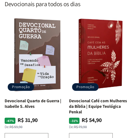
Devocionais para todos os dias
Promoção
Promoção
Devocional Quarto de Guerra |
Devocional Café com Mulheres
Isabelle S. Alves
da Bíblia | Equipe Teológica
Penkal
R$ 31,90
R$ 54,90
Preço
Preço
Preço
Preço
-47%
-31%
normal
promocional
normal
promocional
De:
R$ 59,90
De:
R$ 79,90